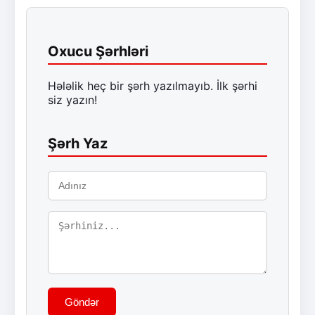
Oxucu Şərhləri
Hələlik heç bir şərh yazılmayıb. İlk şərhi
siz yazın!
Şərh Yaz
Göndər