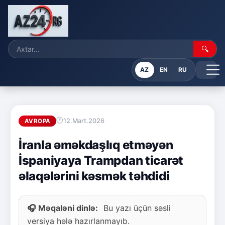
🔍
AZ
EN
RU
12.Mart.2026
AVROPA
İranla əməkdaşlıq etməyən
İspaniyaya Trampdan ticarət
əlaqələrini kəsmək təhdidi
🎧 Məqaləni dinlə:
Bu yazı üçün səsli
versiya hələ hazırlanmayıb.