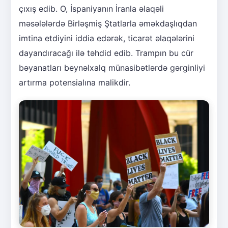
çıxış edib. O, İspaniyanın İranla əlaqəli
məsələlərdə Birləşmiş Ştatlarla əməkdaşlıqdan
imtina etdiyini iddia edərək, ticarət əlaqələrini
dayandıracağı ilə təhdid edib. Trampın bu cür
bəyanatları beynəlxalq münasibətlərdə gərginliyi
artırma potensialına malikdir.