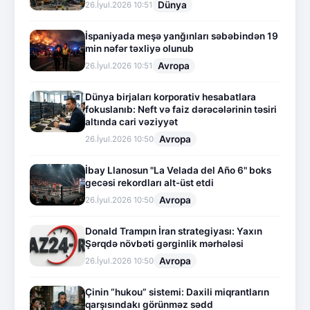
Dünya
26.İyul.2026 10:51
İspaniyada meşə yanğınları səbəbindən 19
min nəfər təxliyə olunub
Avropa
26.İyul.2026 10:51
Dünya birjaları korporativ hesabatlara
fokuslanıb: Neft və faiz dərəcələrinin təsiri
altında cari vəziyyət
Avropa
26.İyul.2026 10:50
İbay Llanosun "La Velada del Año 6" boks
gecəsi rekordları alt-üst etdi
Avropa
26.İyul.2026 10:50
Donald Trampın İran strategiyası: Yaxın
Şərqdə növbəti gərginlik mərhələsi
Avropa
26.İyul.2026 10:50
Çinin “hukou” sistemi: Daxili miqrantların
qarşısındakı görünməz sədd