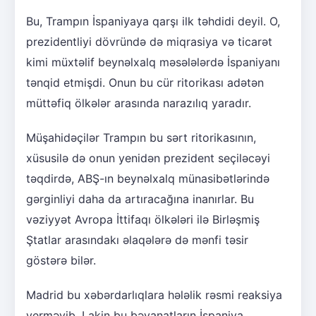
Bu, Trampın İspaniyaya qarşı ilk təhdidi deyil. O,
prezidentliyi dövründə də miqrasiya və ticarət
kimi müxtəlif beynəlxalq məsələlərdə İspaniyanı
tənqid etmişdi. Onun bu cür ritorikası adətən
müttəfiq ölkələr arasında narazılıq yaradır.
Müşahidəçilər Trampın bu sərt ritorikasının,
xüsusilə də onun yenidən prezident seçiləcəyi
təqdirdə, ABŞ-ın beynəlxalq münasibətlərində
gərginliyi daha da artıracağına inanırlar. Bu
vəziyyət Avropa İttifaqı ölkələri ilə Birləşmiş
Ştatlar arasındakı əlaqələrə də mənfi təsir
göstərə bilər.
Madrid bu xəbərdarlıqlara hələlik rəsmi reaksiya
verməyib. Lakin bu bəyanatların İspaniya