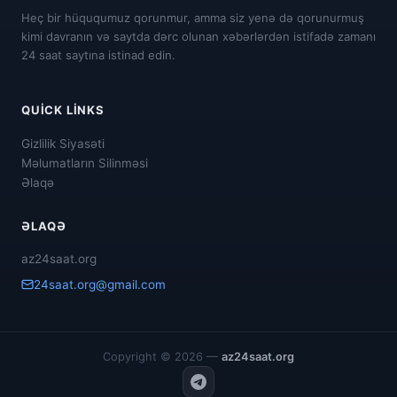
Heç bir hüququmuz qorunmur, amma siz yenə də qorunurmuş
kimi davranın və saytda dərc olunan xəbərlərdən istifadə zamanı
24 saat saytına istinad edin.
QUICK LINKS
Gizlilik Siyasəti
Məlumatların Silinməsi
Əlaqə
ƏLAQƏ
az24saat.org
24saat.org@gmail.com
Copyright © 2026 —
az24saat.org