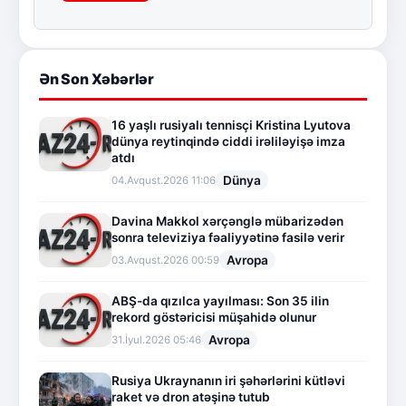
Ən Son Xəbərlər
16 yaşlı rusiyalı tennisçi Kristina Lyutova
dünya reytinqində ciddi irəliləyişə imza
atdı
Dünya
04.Avqust.2026 11:06
Davina Makkol xərçənglə mübarizədən
sonra televiziya fəaliyyətinə fasilə verir
Avropa
03.Avqust.2026 00:59
ABŞ-da qızılca yayılması: Son 35 ilin
rekord göstəricisi müşahidə olunur
Avropa
31.İyul.2026 05:46
Rusiya Ukraynanın iri şəhərlərini kütləvi
raket və dron atəşinə tutub