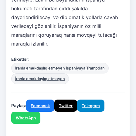
hökuməti tərəfindən ciddi şəkildə
dəyərləndiriləcəyi və diplomatik yollarla cavab
veriləcəyi gözlənilir. İspaniyanın öz milli
maraqlarını qoruyaraq hansı mövqeyi tutacağı
maraqla izlənilir.
Etiketlər:
İranla əməkdaşlıq etməyən İspaniyaya Trampdan
İranla əməkdaşlıq etməyən
Paylaş:
Facebook
Twitter
Telegram
WhatsApp