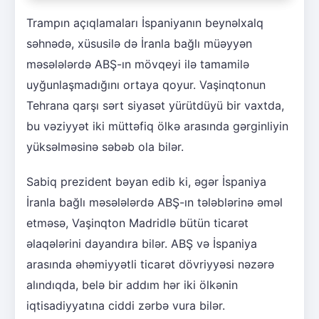
Trampın açıqlamaları İspaniyanın beynəlxalq
səhnədə, xüsusilə də İranla bağlı müəyyən
məsələlərdə ABŞ-ın mövqeyi ilə tamamilə
uyğunlaşmadığını ortaya qoyur. Vaşinqtonun
Tehrana qarşı sərt siyasət yürütdüyü bir vaxtda,
bu vəziyyət iki müttəfiq ölkə arasında gərginliyin
yüksəlməsinə səbəb ola bilər.
Sabiq prezident bəyan edib ki, əgər İspaniya
İranla bağlı məsələlərdə ABŞ-ın tələblərinə əməl
etməsə, Vaşinqton Madridlə bütün ticarət
əlaqələrini dayandıra bilər. ABŞ və İspaniya
arasında əhəmiyyətli ticarət dövriyyəsi nəzərə
alındıqda, belə bir addım hər iki ölkənin
iqtisadiyyatına ciddi zərbə vura bilər.