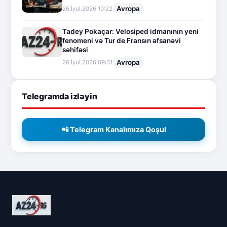
Avropa
26.İyul.2026 10:22
Tadey Pokaçar: Velosiped idmanının yeni
fenomeni və Tur de Fransın əfsanəvi
səhifəsi
Avropa
26.İyul.2026 09:31
Telegramda izləyin
📲 Telegram Kanalımıza Qoşul