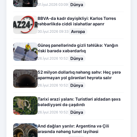
Dünya
31.İyul.2026 03:09
BBVA-da kadr dəyişikliyi: Karlos Torres
rəhbərlikdə ciddi islahatlar aparır
Avropa
30.İyul.2026 09:33
Günəş panellərində gizli təhlükə: Yanğın
riski barədə xəbərdarlıq
Dünya
26.İyul.2026 10:52
52 milyon dollarlıq nəhəng səhv: Heç yerə
aparmayan yol görənləri heyrətə salır
Dünya
26.İyul.2026 10:52
Tarixi ərazi yalanı: Turistləri aldadan şəxs
bələdiyyəni də çaşdırdı
Dünya
26.İyul.2026 10:52
And dağları yarılır: Argentina və Çili
arasında nəhəng tunel layihəsi