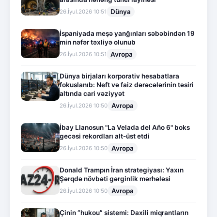
Dünya
26.İyul.2026 10:51
İspaniyada meşə yanğınları səbəbindən 19
min nəfər təxliyə olunub
Avropa
26.İyul.2026 10:51
Dünya birjaları korporativ hesabatlara
fokuslanıb: Neft və faiz dərəcələrinin təsiri
altında cari vəziyyət
Avropa
26.İyul.2026 10:50
İbay Llanosun "La Velada del Año 6" boks
gecəsi rekordları alt-üst etdi
Avropa
26.İyul.2026 10:50
Donald Trampın İran strategiyası: Yaxın
Şərqdə növbəti gərginlik mərhələsi
Avropa
26.İyul.2026 10:50
Çinin “hukou” sistemi: Daxili miqrantların