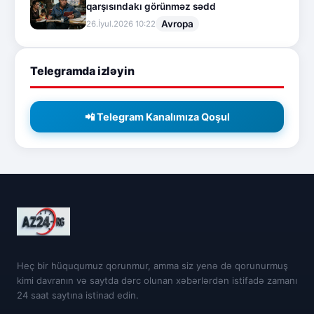
qarşısındakı görünməz sədd
Avropa
26.İyul.2026 10:22
Telegramda izləyin
📲 Telegram Kanalımıza Qoşul
Heç bir hüququmuz qorunmur, amma siz yenə də qorunurmuş
kimi davranın və saytda dərc olunan xəbərlərdən istifadə zamanı
24 saat saytına istinad edin.