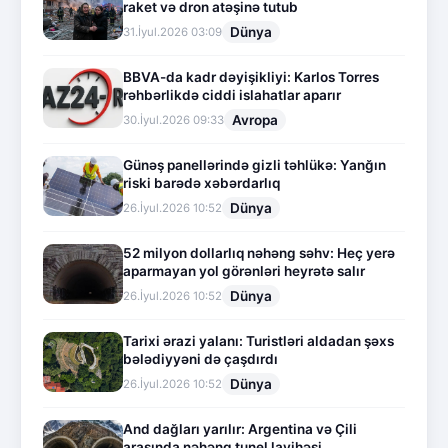
raket və dron atəşinə tutub
Dünya
31.İyul.2026 03:09
BBVA-da kadr dəyişikliyi: Karlos Torres
rəhbərlikdə ciddi islahatlar aparır
Avropa
30.İyul.2026 09:33
Günəş panellərində gizli təhlükə: Yanğın
riski barədə xəbərdarlıq
Dünya
26.İyul.2026 10:52
52 milyon dollarlıq nəhəng səhv: Heç yerə
aparmayan yol görənləri heyrətə salır
Dünya
26.İyul.2026 10:52
Tarixi ərazi yalanı: Turistləri aldadan şəxs
bələdiyyəni də çaşdırdı
Dünya
26.İyul.2026 10:52
And dağları yarılır: Argentina və Çili
arasında nəhəng tunel layihəsi