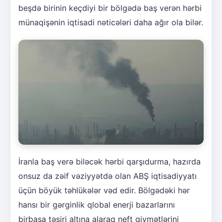
beşdə birinin keçdiyi bir bölgədə baş verən hərbi
münaqişənin iqtisadi nəticələri daha ağır ola bilər.
İranla baş verə biləcək hərbi qarşıdurma, hazırda
onsuz da zəif vəziyyətdə olan ABŞ iqtisadiyyatı
üçün böyük təhlükələr vəd edir. Bölgədəki hər
hansı bir gərginlik qlobal enerji bazarlarını
birbaşa təsiri altına alaraq neft qiymətlərini