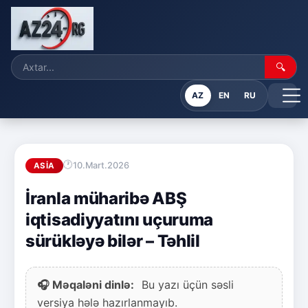
🔍
AZ
EN
RU
10.Mart.2026
ASIA
İranla müharibə ABŞ
iqtisadiyyatını uçuruma
sürükləyə bilər – Təhlil
🎧 Məqaləni dinlə:
Bu yazı üçün səsli
versiya hələ hazırlanmayıb.