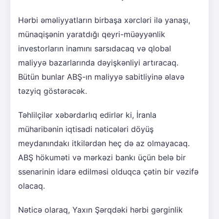
Hərbi əməliyyatların birbaşa xərcləri ilə yanaşı,
münaqişənin yaratdığı qeyri-müəyyənlik
investorların inamını sarsıdacaq və qlobal
maliyyə bazarlarında dəyişkənliyi artıracaq.
Bütün bunlar ABŞ-ın maliyyə sabitliyinə əlavə
təzyiq göstərəcək.
Təhlilçilər xəbərdarlıq edirlər ki, İranla
müharibənin iqtisadi nəticələri döyüş
meydanındakı itkilərdən heç də az olmayacaq.
ABŞ hökuməti və mərkəzi bankı üçün belə bir
ssenarinin idarə edilməsi olduqca çətin bir vəzifə
olacaq.
Nəticə olaraq, Yaxın Şərqdəki hərbi gərginlik