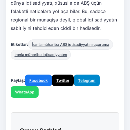
dünya iqtisadiyyatı, xüsusilə də ABŞ üçün
fəlakətli nəticələrə yol aça bilər. Bu, sadəcə
regional bir münaqişə deyil, qlobal iqtisadiyyatın
sabitliyini təhdid edən ciddi bir hadisədir.
Etiketlər:
İranla müharibə ABŞ iqtisadiyyatını uçuruma
İranla müharibə iqtisadiyyatını
Paylaş:
Facebook
Twitter
Telegram
WhatsApp