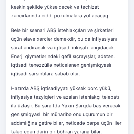
kəskin şəkildə yüksəldəcək və təchizat
zəncirlərində ciddi pozulmalara yol açacaq.
Belə bir ssenari ABŞ istehlakçıları və şirkətləri
üçün əlavə xərclər deməkdir, bu da inflyasiyanı
sürətləndirəcək və iqtisadi inkişafı ləngidəcək.
Enerji qiymətlərindəki qəfil sıçrayışlar, adətən,
iqtisadi tənəzzüllə nəticələnən genişmiqyaslı
iqtisadi sarsıntılara səbəb olur.
Hazırda ABŞ iqtisadiyyatı yüksək borc yükü,
inflyasiya təzyiqləri və azalan istehlakçı tələbatı
ilə üzləşir. Bu şəraitdə Yaxın Şərqdə baş verəcək
genişmiqyaslı bir müharibə onu uçurumun bir
addımlığına gətirə bilər, nəticədə bərpa üçün illər
tələb edən dərin bir böhran yarana bilər.