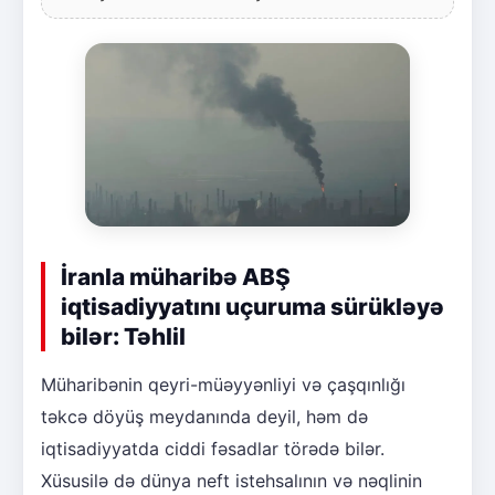
İranla müharibə ABŞ
iqtisadiyyatını uçuruma sürükləyə
bilər: Təhlil
Müharibənin qeyri-müəyyənliyi və çaşqınlığı
təkcə döyüş meydanında deyil, həm də
iqtisadiyyatda ciddi fəsadlar törədə bilər.
Xüsusilə də dünya neft istehsalının və nəqlinin