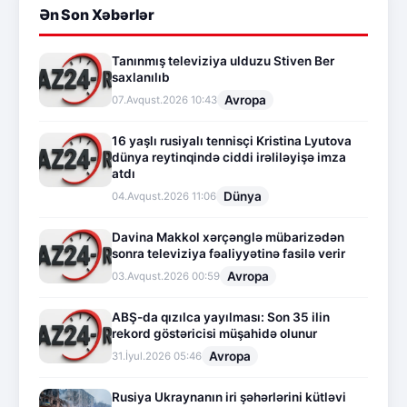
Ən Son Xəbərlər
Tanınmış televiziya ulduzu Stiven Ber
saxlanılıb
Avropa
07.Avqust.2026 10:43
16 yaşlı rusiyalı tennisçi Kristina Lyutova
dünya reytinqində ciddi irəliləyişə imza
atdı
Dünya
04.Avqust.2026 11:06
Davina Makkol xərçənglə mübarizədən
sonra televiziya fəaliyyətinə fasilə verir
Avropa
03.Avqust.2026 00:59
ABŞ-da qızılca yayılması: Son 35 ilin
rekord göstəricisi müşahidə olunur
Avropa
31.İyul.2026 05:46
Rusiya Ukraynanın iri şəhərlərini kütləvi