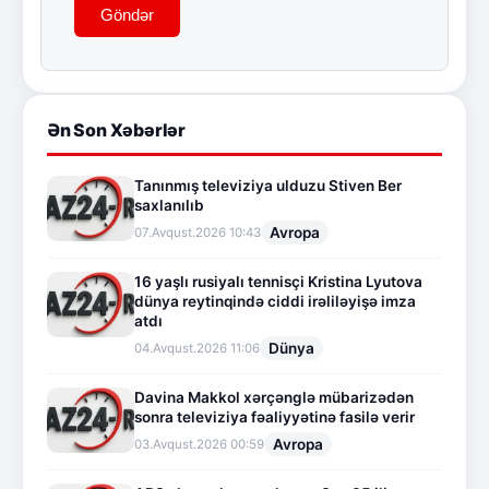
Göndər
Ən Son Xəbərlər
Tanınmış televiziya ulduzu Stiven Ber
saxlanılıb
Avropa
07.Avqust.2026 10:43
16 yaşlı rusiyalı tennisçi Kristina Lyutova
dünya reytinqində ciddi irəliləyişə imza
atdı
Dünya
04.Avqust.2026 11:06
Davina Makkol xərçənglə mübarizədən
sonra televiziya fəaliyyətinə fasilə verir
Avropa
03.Avqust.2026 00:59