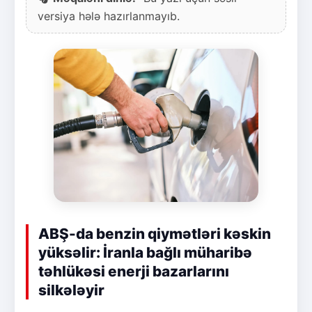
versiya hələ hazırlanmayıb.
ABŞ-da benzin qiymətləri kəskin
yüksəlir: İranla bağlı müharibə
təhlükəsi enerji bazarlarını
silkələyir