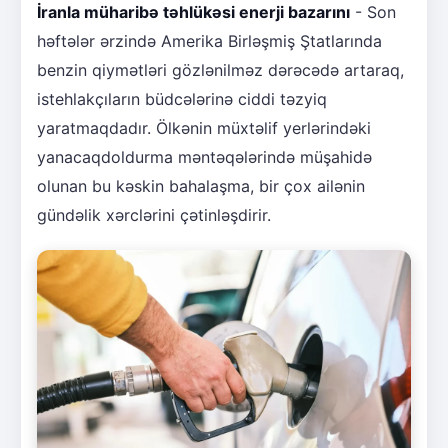
İranla müharibə təhlükəsi enerji bazarını
- Son
həftələr ərzində Amerika Birləşmiş Ştatlarında
benzin qiymətləri gözlənilməz dərəcədə artaraq,
istehlakçıların büdcələrinə ciddi təzyiq
yaratmaqdadır. Ölkənin müxtəlif yerlərindəki
yanacaqdoldurma məntəqələrində müşahidə
olunan bu kəskin bahalaşma, bir çox ailənin
gündəlik xərclərini çətinləşdirir.