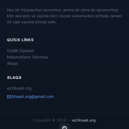
Heç bir hüququmuz qorunmur, amma siz yenə də qorunurmuş
kimi davranın və saytda dərc olunan xəbərlərdən istifadə zamanı
24 saat saytına istinad edin.
QUICK LINKS
Gizlilik Siyasəti
Məlumatların Silinməsi
Əlaqə
ƏLAQƏ
az24saat.org
24saat.org@gmail.com
Copyright © 2026 —
az24saat.org