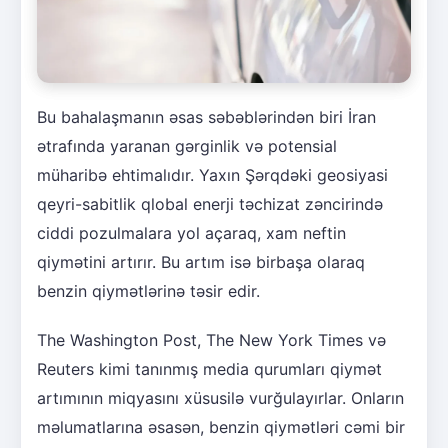
Bu bahalaşmanın əsas səbəblərindən biri İran
ətrafında yaranan gərginlik və potensial
müharibə ehtimalıdır. Yaxın Şərqdəki geosiyasi
qeyri-sabitlik qlobal enerji təchizat zəncirində
ciddi pozulmalara yol açaraq, xam neftin
qiymətini artırır. Bu artım isə birbaşa olaraq
benzin qiymətlərinə təsir edir.
The Washington Post, The New York Times və
Reuters kimi tanınmış media qurumları qiymət
artımının miqyasını xüsusilə vurğulayırlar. Onların
məlumatlarına əsasən, benzin qiymətləri cəmi bir