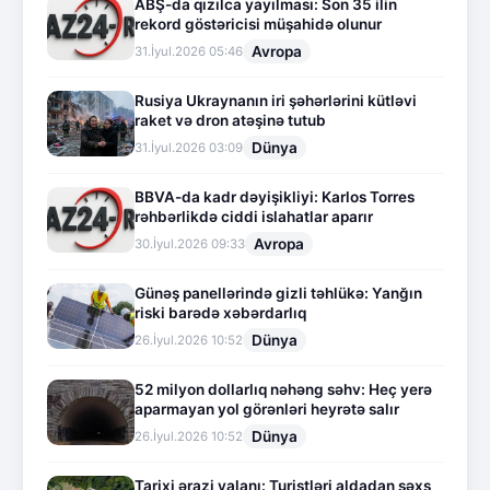
ABŞ-da qızılca yayılması: Son 35 ilin
rekord göstəricisi müşahidə olunur
Avropa
31.İyul.2026 05:46
Rusiya Ukraynanın iri şəhərlərini kütləvi
raket və dron atəşinə tutub
Dünya
31.İyul.2026 03:09
BBVA-da kadr dəyişikliyi: Karlos Torres
rəhbərlikdə ciddi islahatlar aparır
Avropa
30.İyul.2026 09:33
Günəş panellərində gizli təhlükə: Yanğın
riski barədə xəbərdarlıq
Dünya
26.İyul.2026 10:52
52 milyon dollarlıq nəhəng səhv: Heç yerə
aparmayan yol görənləri heyrətə salır
Dünya
26.İyul.2026 10:52
Tarixi ərazi yalanı: Turistləri aldadan şəxs