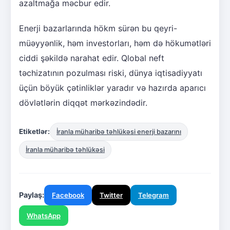
azaltmağa məcbur edir.
Enerji bazarlarında hökm sürən bu qeyri-
müəyyənlik, həm investorları, həm də hökumətləri
ciddi şəkildə narahat edir. Qlobal neft
təchizatının pozulması riski, dünya iqtisadiyyatı
üçün böyük çətinliklər yaradır və hazırda aparıcı
dövlətlərin diqqət mərkəzindədir.
Etiketlər:
İranla müharibə təhlükəsi enerji bazarını
İranla müharibə təhlükəsi
Paylaş:
Facebook
Twitter
Telegram
WhatsApp