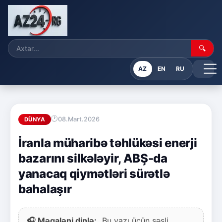
🔍
AZ
EN
RU
08.Mart.2026
DÜNYA
İranla müharibə təhlükəsi enerji
bazarını silkələyir, ABŞ-da
yanacaq qiymətləri sürətlə
bahalaşır
🎧 Məqaləni dinlə:
Bu yazı üçün səsli