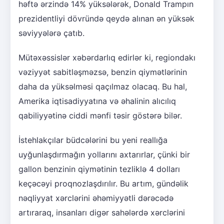
həftə ərzində 14% yüksələrək, Donald Trampın
prezidentliyi dövründə qeydə alınan ən yüksək
səviyyələrə çatıb.
Mütəxəssislər xəbərdarlıq edirlər ki, regiondakı
vəziyyət sabitləşməzsə, benzin qiymətlərinin
daha da yüksəlməsi qaçılmaz olacaq. Bu hal,
Amerika iqtisadiyyatına və əhalinin alıcılıq
qabiliyyətinə ciddi mənfi təsir göstərə bilər.
İstehlakçılar büdcələrini bu yeni reallığa
uyğunlaşdırmağın yollarını axtarırlar, çünki bir
gallon benzinin qiymətinin tezliklə 4 dolları
keçəcəyi proqnozlaşdırılır. Bu artım, gündəlik
nəqliyyat xərclərini əhəmiyyətli dərəcədə
artıraraq, insanları digər sahələrdə xərclərini