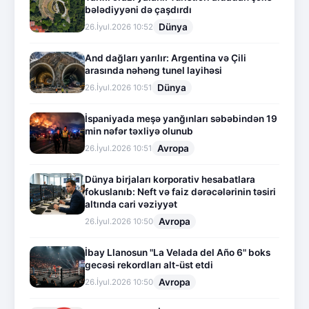
bələdiyyəni də çaşdırdı
Dünya
26.İyul.2026 10:52
And dağları yarılır: Argentina və Çili
arasında nəhəng tunel layihəsi
Dünya
26.İyul.2026 10:51
İspaniyada meşə yanğınları səbəbindən 19
min nəfər təxliyə olunub
Avropa
26.İyul.2026 10:51
Dünya birjaları korporativ hesabatlara
fokuslanıb: Neft və faiz dərəcələrinin təsiri
altında cari vəziyyət
Avropa
26.İyul.2026 10:50
İbay Llanosun "La Velada del Año 6" boks
gecəsi rekordları alt-üst etdi
Avropa
26.İyul.2026 10:50