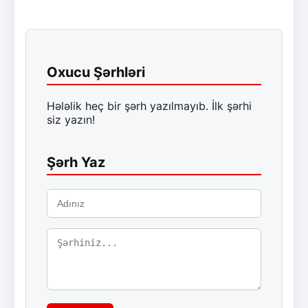
Oxucu Şərhləri
Hələlik heç bir şərh yazılmayıb. İlk şərhi
siz yazın!
Şərh Yaz