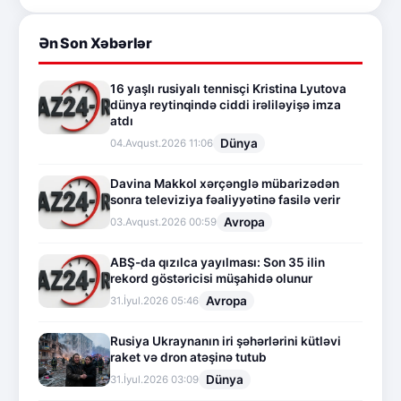
Ən Son Xəbərlər
16 yaşlı rusiyalı tennisçi Kristina Lyutova
dünya reytinqində ciddi irəliləyişə imza
atdı
Dünya
04.Avqust.2026 11:06
Davina Makkol xərçənglə mübarizədən
sonra televiziya fəaliyyətinə fasilə verir
Avropa
03.Avqust.2026 00:59
ABŞ-da qızılca yayılması: Son 35 ilin
rekord göstəricisi müşahidə olunur
Avropa
31.İyul.2026 05:46
Rusiya Ukraynanın iri şəhərlərini kütləvi
raket və dron atəşinə tutub
Dünya
31.İyul.2026 03:09