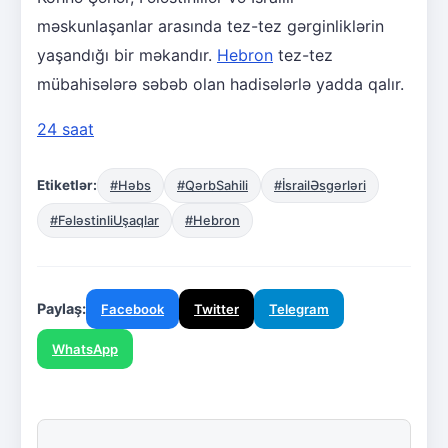
məskunlaşanlar arasında tez-tez gərginliklərin
yaşandığı bir məkandır.
Hebron
tez-tez
mübahisələrə səbəb olan hadisələrlə yadda qalır.
24 saat
Etiketlər:
#Həbs
#QərbSahili
#İsrailƏsgərləri
#FələstinliUşaqlar
#Hebron
Paylaş:
Facebook
Twitter
Telegram
WhatsApp