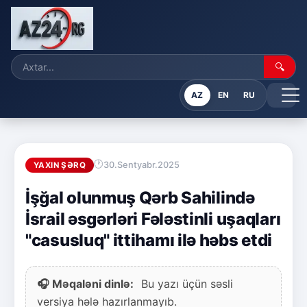
🔍
AZ
EN
RU
30.Sentyabr.2025
YAXIN ŞƏRQ
İşğal olunmuş Qərb Sahilində
İsrail əsgərləri Fələstinli uşaqları
"casusluq" ittihamı ilə həbs etdi
🎧 Məqaləni dinlə:
Bu yazı üçün səsli
versiya hələ hazırlanmayıb.