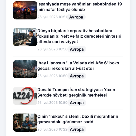
İspaniyada meşə yanğınları səbəbindən 19
min nəfər təxliyə olunub
Avropa
26.İyul.2026 10:51
Dünya birjaları korporativ hesabatlara
fokuslanıb: Neft və faiz dərəcələrinin təsiri
altında cari vəziyyət
Avropa
26.İyul.2026 10:50
İbay Llanosun "La Velada del Año 6" boks
gecəsi rekordları alt-üst etdi
Avropa
26.İyul.2026 10:50
Donald Trampın İran strategiyası: Yaxın
Şərqdə növbəti gərginlik mərhələsi
Avropa
26.İyul.2026 10:50
Çinin “hukou” sistemi: Daxili miqrantların
qarşısındakı görünməz sədd
Avropa
26.İyul.2026 10:22