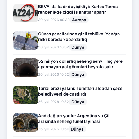
BBVA-da kadr dəyişikliyi: Karlos Torres
rəhbərlikdə ciddi islahatlar aparır
Avropa
30.İyul.2026 09:33
Günəş panellərində gizli təhlükə: Yanğın
riski barədə xəbərdarlıq
Dünya
26.İyul.2026 10:52
52 milyon dollarlıq nəhəng səhv: Heç yerə
aparmayan yol görənləri heyrətə salır
Dünya
26.İyul.2026 10:52
Tarixi ərazi yalanı: Turistləri aldadan şəxs
bələdiyyəni də çaşdırdı
Dünya
26.İyul.2026 10:52
And dağları yarılır: Argentina və Çili
arasında nəhəng tunel layihəsi
Dünya
26.İyul.2026 10:51