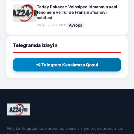
Tadey Pokaçar: Velosiped idmanının yeni
fenomeni və Tur de Fransın əfsanəvi
səhifəsi
Avropa
26.İyul.2026 09:31
Telegramda izləyin
📲 Telegram Kanalımıza Qoşul
Heç bir hüququmuz qorunmur, amma siz yenə də qorunurmuş