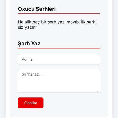
Oxucu Şərhləri
Hələlik heç bir şərh yazılmayıb. İlk şərhi
siz yazın!
Şərh Yaz
Göndər