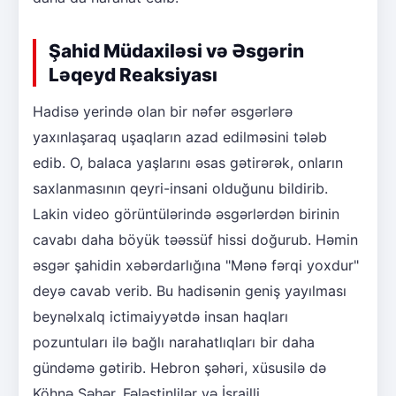
Şahid Müdaxiləsi və Əsgərin
Ləqeyd Reaksiyası
Hadisə yerində olan bir nəfər əsgərlərə
yaxınlaşaraq uşaqların azad edilməsini tələb
edib. O, balaca yaşlarını əsas gətirərək, onların
saxlanmasının qeyri-insani olduğunu bildirib.
Lakin video görüntülərində əsgərlərdən birinin
cavabı daha böyük təəssüf hissi doğurub. Həmin
əsgər şahidin xəbərdarlığına "Mənə fərqi yoxdur"
deyə cavab verib. Bu hadisənin geniş yayılması
beynəlxalq ictimaiyyətdə insan haqları
pozuntuları ilə bağlı narahatlıqları bir daha
gündəmə gətirib. Hebron şəhəri, xüsusilə də
Köhnə Şəhər, Fələstinlilər və İsrailli