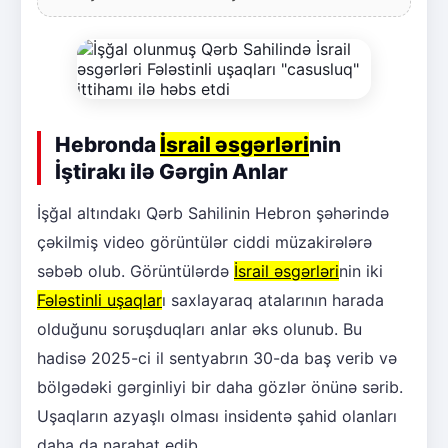
Hebronda
İsrail əsgərləri
nin
İştirakı ilə Gərgin Anlar
İşğal altındakı Qərb Sahilinin Hebron şəhərində
çəkilmiş video görüntülər ciddi müzakirələrə
səbəb olub. Görüntülərdə
İsrail əsgərləri
nin iki
Fələstinli uşaqlar
ı saxlayaraq atalarının harada
olduğunu soruşduqları anlar əks olunub. Bu
hadisə 2025-ci il sentyabrın 30-da baş verib və
bölgədəki gərginliyi bir daha gözlər önünə sərib.
Uşaqların azyaşlı olması insidentə şahid olanları
daha da narahat edib.