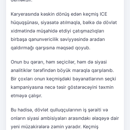
Karyerasında kəskin dönüş edən keçmiş ICE
hüquqşünası, siyasətə atılmaqla, bəlkə də dövlət
xidmətində müşahidə etdiyi çatışmazlıqları
birbaşa qanunvericilik səviyyəsində aradan
qaldırmağı qarşısına məqsəd qoyub.
Onun bu qərarı, həm seçicilər, həm də siyasi
analitiklər tərəfindən böyük maraqla qarşılanıb.
Bir çoxları onun keçmişdəki bəyanatlarının seçki
kampaniyasına necə təsir göstərəcəyini təxmin
etməyə çalışır.
Bu hadisə, dövlət qulluqçularının iş şəraiti və
onların siyasi ambisiyaları arasındakı əlaqəyə dair
yeni müzakirələrə zəmin yaradır. Keçmiş