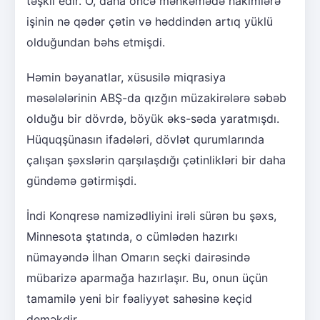
təşkil edir. O, daha öncə məhkəmədə hakimlərə
işinin nə qədər çətin və həddindən artıq yüklü
olduğundan bəhs etmişdi.
Həmin bəyanatlar, xüsusilə miqrasiya
məsələlərinin ABŞ-da qızğın müzakirələrə səbəb
olduğu bir dövrdə, böyük əks-səda yaratmışdı.
Hüquqşünasın ifadələri, dövlət qurumlarında
çalışan şəxslərin qarşılaşdığı çətinlikləri bir daha
gündəmə gətirmişdi.
İndi Konqresə namizədliyini irəli sürən bu şəxs,
Minnesota ştatında, o cümlədən hazırkı
nümayəndə İlhan Omarın seçki dairəsində
mübarizə aparmağa hazırlaşır. Bu, onun üçün
tamamilə yeni bir fəaliyyət sahəsinə keçid
deməkdir.