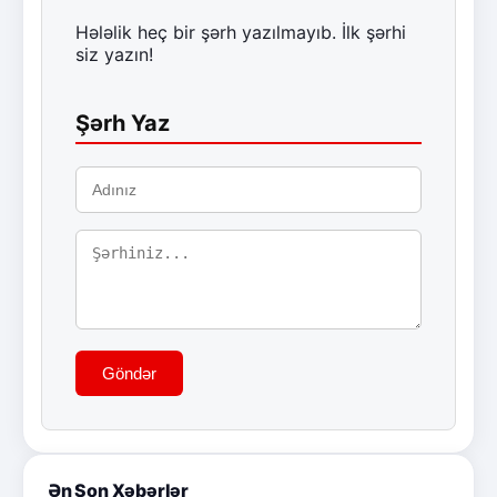
Hələlik heç bir şərh yazılmayıb. İlk şərhi
siz yazın!
Şərh Yaz
Göndər
Ən Son Xəbərlər