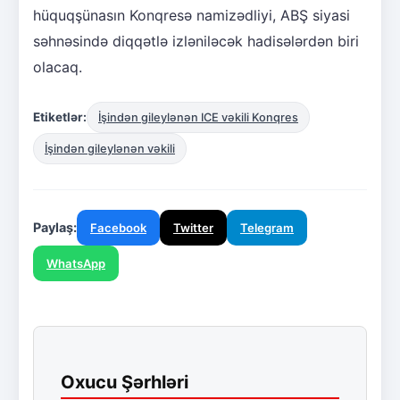
hüquqşünasın Konqresə namizədliyi, ABŞ siyasi
səhnəsində diqqətlə izləniləcək hadisələrdən biri
olacaq.
Etiketlər:
İşindən gileylənən ICE vəkili Konqres
İşindən gileylənən vəkili
Paylaş:
Facebook
Twitter
Telegram
WhatsApp
Oxucu Şərhləri