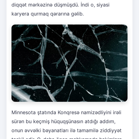
diqqət mərkəzinə düşmüşdü. İndi o, siyasi
karyera qurmaq qərarına gəlib.
Minnesota ştatında Konqresə namizədliyini irəli
sürən bu keçmiş hüquqşünasın atdığı addım,
onun əvvəlki bəyanatları ilə tamamilə ziddiyyət