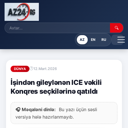
🔍
AZ
EN
RU
12.Mart.2026
DÜNYA
İşindən gileylənən ICE vəkili
Konqres seçkilərinə qatıldı
🎧 Məqaləni dinlə:
Bu yazı üçün səsli
versiya hələ hazırlanmayıb.