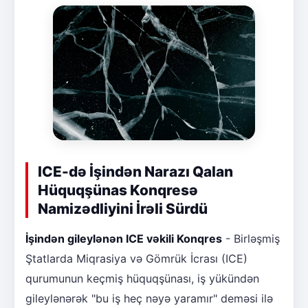
ICE-də İşindən Narazı Qalan
Hüquqşünas Konqresə
Namizədliyini İrəli Sürdü
İşindən gileylənən ICE vəkili Konqres
- Birləşmiş
Ştatlarda Miqrasiya və Gömrük İcrası (ICE)
qurumunun keçmiş hüquqşünası, iş yükündən
gileylənərək "bu iş heç nəyə yaramır" deməsi ilə