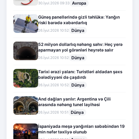
Avropa
30.İyul.2026 09:33
Günəş panellərində gizli təhlükə: Yanğın
riski barədə xəbərdarlıq
Dünya
26.İyul.2026 10:52
52 milyon dollarlıq nəhəng səhv: Heç yerə
aparmayan yol görənləri heyrətə salır
Dünya
26.İyul.2026 10:52
Tarixi ərazi yalanı: Turistləri aldadan şəxs
bələdiyyəni də çaşdırdı
Dünya
26.İyul.2026 10:52
And dağları yarılır: Argentina və Çili
arasında nəhəng tunel layihəsi
Dünya
26.İyul.2026 10:51
İspaniyada meşə yanğınları səbəbindən 19
min nəfər təxliyə olunub