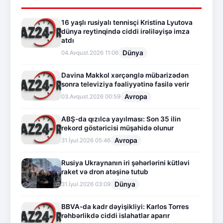
16 yaşlı rusiyalı tennisçi Kristina Lyutova
dünya reytinqində ciddi irəliləyişə imza
atdı
Dünya
04.Avqust.2026 11:06
Davina Makkol xərçənglə mübarizədən
sonra televiziya fəaliyyətinə fasilə verir
Avropa
03.Avqust.2026 00:59
ABŞ-da qızılca yayılması: Son 35 ilin
rekord göstəricisi müşahidə olunur
Avropa
31.İyul.2026 05:46
Rusiya Ukraynanın iri şəhərlərini kütləvi
raket və dron atəşinə tutub
Dünya
31.İyul.2026 03:09
BBVA-da kadr dəyişikliyi: Karlos Torres
rəhbərlikdə ciddi islahatlar aparır