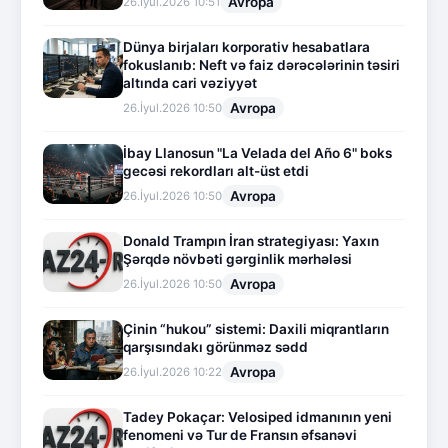
Avropa
26.İyul.2026 10:51
Dünya birjaları korporativ hesabatlara
fokuslanıb: Neft və faiz dərəcələrinin təsiri
altında cari vəziyyət
Avropa
26.İyul.2026 10:50
İbay Llanosun "La Velada del Año 6" boks
gecəsi rekordları alt-üst etdi
Avropa
26.İyul.2026 10:50
Donald Trampın İran strategiyası: Yaxın
Şərqdə növbəti gərginlik mərhələsi
Avropa
26.İyul.2026 10:50
Çinin “hukou” sistemi: Daxili miqrantların
qarşısındakı görünməz sədd
Avropa
26.İyul.2026 10:22
Tadey Pokaçar: Velosiped idmanının yeni
fenomeni və Tur de Fransın əfsanəvi