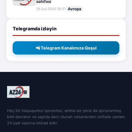
səhifəsi
Avropa
26.İyul.2026 09:31
Telegramda izləyin
📲 Telegram Kanalımıza Qoşul
Heç bir hüququmuz qorunmur, amma siz yenə də qorunurmuş
kimi davranın və saytda dərc olunan xəbərlərdən istifadə zamanı
24 saat saytına istinad edin.