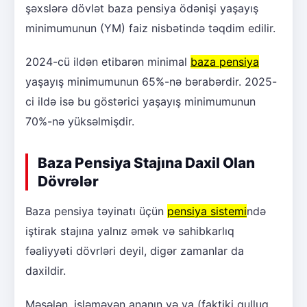
şəxslərə dövlət baza pensiya ödənişi yaşayış
minimumunun (YM) faiz nisbətində təqdim edilir.
2024-cü ildən etibarən minimal
baza pensiya
yaşayış minimumunun 65%-nə bərabərdir. 2025-
ci ildə isə bu göstərici yaşayış minimumunun
70%-nə yüksəlmişdir.
Baza Pensiya Stajına Daxil Olan
Dövrələr
Baza pensiya təyinatı üçün
pensiya sistemi
ndə
iştirak stajına yalnız əmək və sahibkarlıq
fəaliyyəti dövrləri deyil, digər zamanlar da
daxildir.
Məsələn, işləməyən ananın və ya (faktiki qulluq