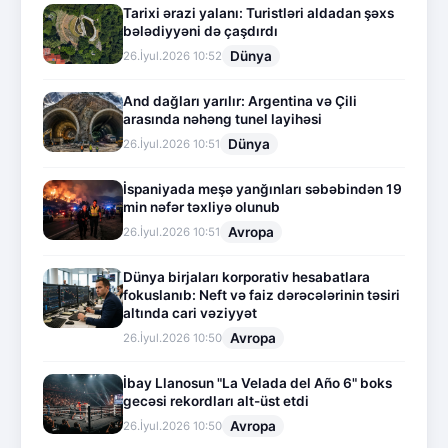
Tarixi ərazi yalanı: Turistləri aldadan şəxs
bələdiyyəni də çaşdırdı
Dünya
26.İyul.2026 10:52
And dağları yarılır: Argentina və Çili
arasında nəhəng tunel layihəsi
Dünya
26.İyul.2026 10:51
İspaniyada meşə yanğınları səbəbindən 19
min nəfər təxliyə olunub
Avropa
26.İyul.2026 10:51
Dünya birjaları korporativ hesabatlara
fokuslanıb: Neft və faiz dərəcələrinin təsiri
altında cari vəziyyət
Avropa
26.İyul.2026 10:50
İbay Llanosun "La Velada del Año 6" boks
gecəsi rekordları alt-üst etdi
Avropa
26.İyul.2026 10:50