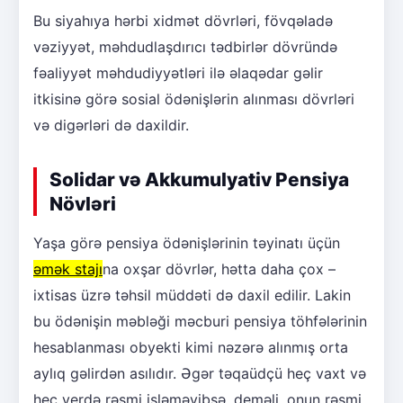
Bu siyahıya hərbi xidmət dövrləri, fövqəladə
vəziyyət, məhdudlaşdırıcı tədbirlər dövründə
fəaliyyət məhdudiyyətləri ilə əlaqədar gəlir
itkisinə görə sosial ödənişlərin alınması dövrləri
və digərləri də daxildir.
Solidar və Akkumulyativ Pensiya
Növləri
Yaşa görə pensiya ödənişlərinin təyinatı üçün
əmək stajı
na oxşar dövrlər, hətta daha çox –
ixtisas üzrə təhsil müddəti də daxil edilir. Lakin
bu ödənişin məbləği məcburi pensiya töhfələrinin
hesablanması obyekti kimi nəzərə alınmış orta
aylıq gəlirdən asılıdır. Əgər təqaüdçü heç vaxt və
heç yerdə rəsmi işləməyibsə, deməli, onun rəsmi