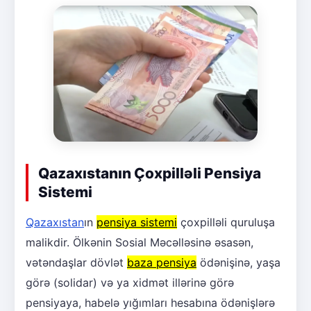
Qazaxıstanın Çoxpilləli Pensiya
Sistemi
Qazaxıstan
ın
pensiya sistemi
çoxpilləli quruluşa
malikdir. Ölkənin Sosial Məcəlləsinə əsasən,
vətəndaşlar dövlət
baza pensiya
ödənişinə, yaşa
görə (solidar) və ya xidmət illərinə görə
pensiyaya, habelə yığımları hesabına ödənişlərə