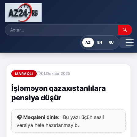
🔍
AZ
EN
RU
01.Dekabr.2025
MARAQLI
İşləməyən qazaxıstanlılara
pensiya düşür
🎧 Məqaləni dinlə:
Bu yazı üçün səsli
versiya hələ hazırlanmayıb.