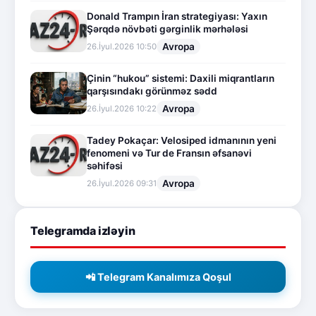
Donald Trampın İran strategiyası: Yaxın
Şərqdə növbəti gərginlik mərhələsi
Avropa
26.İyul.2026 10:50
Çinin “hukou” sistemi: Daxili miqrantların
qarşısındakı görünməz sədd
Avropa
26.İyul.2026 10:22
Tadey Pokaçar: Velosiped idmanının yeni
fenomeni və Tur de Fransın əfsanəvi
səhifəsi
Avropa
26.İyul.2026 09:31
Telegramda izləyin
📲 Telegram Kanalımıza Qoşul