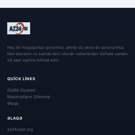
Heç bir hüququmuz qorunmur, amma siz yenə də qorunurmuş
kimi davranın və saytda dərc olunan xəbərlərdən istifadə zamanı
24 saat saytına istinad edin.
QUICK LINKS
Gizlilik Siyasəti
Məlumatların Silinməsi
Əlaqə
ƏLAQƏ
az24saat.org