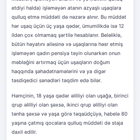
etdiyi halda) işləməyən atanın azyaşlı uşaqlara
qulluq etmə müddəti də nəzərə alınır. Bu müddət
hər uşaq üçün üç yaşa qədər, ümumilikdə isə 12
ildən çox olmamaq şərtilə hesablanır. Beləliklə,
bütün həyatını ailəsinə və uşaqlarına həsr etmiş
işləməyən qadın pensiya təyin olunarkən onun
məbləğini artırmaq üçün uşaqların doğum
haqqında şəhadətnamələrini və ya digər
təsdiqedici sənədləri təqdim edə bilər.
Həmçinin, 18 yaşa qədər əlilliyi olan uşağa, birinci
qrup əlilliyi olan şəxsə, ikinci qrup əlilliyi olan
tənha şəxsə və yaşa görə təqaüdçüyə, habelə 80
yaşına çatmış qocalara qulluq müddəti də staja
daxil edilir.