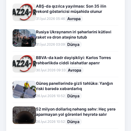
ABŞ-da qızılca yayılması: Son 35 ilin
rekord göstəricisi müşahidə olunur
Avropa
31.İyul.2026 05:46
Rusiya Ukraynanın iri şəhərlərini kütləvi
raket və dron atəşinə tutub
Dünya
31.İyul.2026 03:09
BBVA-da kadr dəyişikliyi: Karlos Torres
rəhbərlikdə ciddi islahatlar aparır
Avropa
30.İyul.2026 09:33
Günəş panellərində gizli təhlükə: Yanğın
riski barədə xəbərdarlıq
Dünya
26.İyul.2026 10:52
52 milyon dollarlıq nəhəng səhv: Heç yerə
aparmayan yol görənləri heyrətə salır
Dünya
26.İyul.2026 10:52