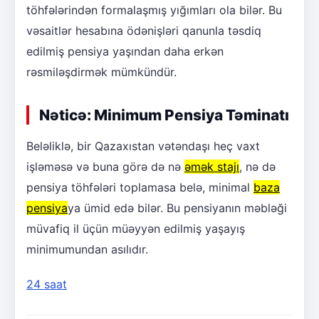
töhfələrindən formalaşmış yığımları ola bilər. Bu
vəsaitlər hesabına ödənişləri qanunla təsdiq
edilmiş pensiya yaşından daha erkən
rəsmiləşdirmək mümkündür.
Nəticə: Minimum Pensiya Təminatı
Beləliklə, bir Qazaxıstan vətəndaşı heç vaxt
işləməsə və buna görə də nə
əmək stajı
, nə də
pensiya töhfələri toplamasa belə, minimal
baza
pensiya
ya ümid edə bilər. Bu pensiyanın məbləği
müvafiq il üçün müəyyən edilmiş yaşayış
minimumundan asılıdır.
24 saat