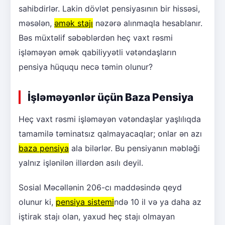
sahibdirlər. Lakin dövlət pensiyasının bir hissəsi,
məsələn,
əmək stajı
nəzərə alınmaqla hesablanır.
Bəs müxtəlif səbəblərdən heç vaxt rəsmi
işləməyən əmək qabiliyyətli vətəndaşların
pensiya hüququ necə təmin olunur?
İşləməyənlər üçün Baza Pensiya
Heç vaxt rəsmi işləməyən vətəndaşlar yaşlılıqda
tamamilə təminatsız qalmayacaqlar; onlar ən azı
baza pensiya
ala bilərlər. Bu pensiyanın məbləği
yalnız işlənilən illərdən asılı deyil.
Sosial Məcəllənin 206-cı maddəsində qeyd
olunur ki,
pensiya sistemi
ndə 10 il və ya daha az
iştirak stajı olan, yaxud heç stajı olmayan