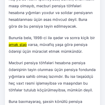
maaşı olmayıb, məcburi pensiya töhfələri
hesabına yığımları yoxdur və solidar pensiyanın
hesablanması üçün əsas mövcud deyil. Buna
görə də bu pensiya təyin edilməyəcək.
Bununla belə, 1998-ci ilə qədər və sonra kiçik bir
əmək stajı
varsa, müvafiq yaşa görə pensiya
ödənişi üçün müraciət etmək mümkündür.
Məcburi pensiya töhfələri hesabına pensiya
ödənişinin təyin olunması üçün pensiya fondunda
yığımlara sahib olmaq lazımdır. Bu isə təqaüdçü
heç vaxt rəsmi işləməyibsə və maaşından bu
töhfələr tutulub köçürülməyibsə, mümkün deyil.
Buna baxmayaraq, şəxsin könüllü pensiya