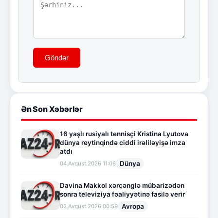
Göndər
Ən Son Xəbərlər
16 yaşlı rusiyalı tennisçi Kristina Lyutova
dünya reytinqində ciddi irəliləyişə imza
atdı
Dünya
04.Avqust.2026 11:06
Davina Makkol xərçənglə mübarizədən
sonra televiziya fəaliyyətinə fasilə verir
Avropa
03.Avqust.2026 00:59