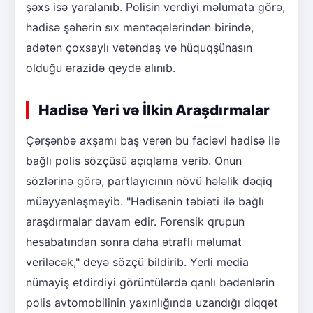
şəxs isə yaralanıb. Polisin verdiyi məlumata görə,
hadisə şəhərin sıx məntəqələrindən birində,
adətən çoxsaylı vətəndaş və hüquqşünasın
olduğu ərazidə qeydə alınıb.
Hadisə Yeri və İlkin Araşdırmalar
Çərşənbə axşamı baş verən bu faciəvi hadisə ilə
bağlı polis sözçüsü açıqlama verib. Onun
sözlərinə görə, partlayıcının növü hələlik dəqiq
müəyyənləşməyib. "Hadisənin təbiəti ilə bağlı
araşdırmalar davam edir. Forensik qrupun
hesabatından sonra daha ətraflı məlumat
veriləcək," deyə sözçü bildirib. Yerli media
nümayiş etdirdiyi görüntülərdə qanlı bədənlərin
polis avtomobilinin yaxınlığında uzandığı diqqət