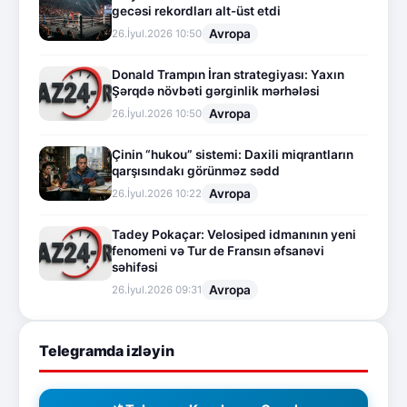
gecəsi rekordları alt-üst etdi
Avropa
26.İyul.2026 10:50
Donald Trampın İran strategiyası: Yaxın
Şərqdə növbəti gərginlik mərhələsi
Avropa
26.İyul.2026 10:50
Çinin “hukou” sistemi: Daxili miqrantların
qarşısındakı görünməz sədd
Avropa
26.İyul.2026 10:22
Tadey Pokaçar: Velosiped idmanının yeni
fenomeni və Tur de Fransın əfsanəvi
səhifəsi
Avropa
26.İyul.2026 09:31
Telegramda izləyin