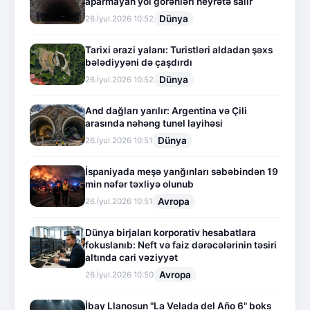
aparmayan yol görənləri heyrətə salır
Dünya
26.İyul.2026 10:52
Tarixi ərazi yalanı: Turistləri aldadan şəxs
bələdiyyəni də çaşdırdı
Dünya
26.İyul.2026 10:52
And dağları yarılır: Argentina və Çili
arasında nəhəng tunel layihəsi
Dünya
26.İyul.2026 10:51
İspaniyada meşə yanğınları səbəbindən 19
min nəfər təxliyə olunub
Avropa
26.İyul.2026 10:51
Dünya birjaları korporativ hesabatlara
fokuslanıb: Neft və faiz dərəcələrinin təsiri
altında cari vəziyyət
Avropa
26.İyul.2026 10:50
İbay Llanosun "La Velada del Año 6" boks