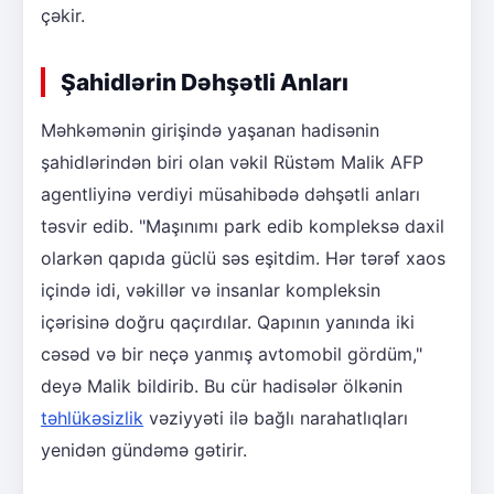
çəkir.
Şahidlərin Dəhşətli Anları
Məhkəmənin girişində yaşanan hadisənin
şahidlərindən biri olan vəkil Rüstəm Malik AFP
agentliyinə verdiyi müsahibədə dəhşətli anları
təsvir edib. "Maşınımı park edib kompleksə daxil
olarkən qapıda güclü səs eşitdim. Hər tərəf xaos
içində idi, vəkillər və insanlar kompleksin
içərisinə doğru qaçırdılar. Qapının yanında iki
cəsəd və bir neçə yanmış avtomobil gördüm,"
deyə Malik bildirib. Bu cür hadisələr ölkənin
təhlükəsizlik
vəziyyəti ilə bağlı narahatlıqları
yenidən gündəmə gətirir.