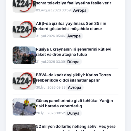
sonra televiziya fəaliyyətinə fasilə verir
Avropa
03.Avqust.2026 00:59
ABŞ-da qızılca yayılması: Son 35 ilin
rekord göstəricisi müşahidə olunur
Avropa
31.İyul.2026 05:46
Rusiya Ukraynanın iri şəhərlərini kütləvi
raket və dron atəşinə tutub
Dünya
31.İyul.2026 03:09
BBVA-da kadr dəyişikliyi: Karlos Torres
rəhbərlikdə ciddi islahatlar aparır
Avropa
30.İyul.2026 09:33
Günəş panellərində gizli təhlükə: Yanğın
riski barədə xəbərdarlıq
Dünya
26.İyul.2026 10:52
52 milyon dollarlıq nəhəng səhv: Heç yerə