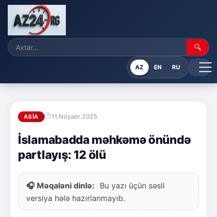
🔍
AZ
EN
RU
11.Noyabr.2025
ASIA
İslamabadda məhkəmə önündə
partlayış: 12 ölü
🎧 Məqaləni dinlə:
Bu yazı üçün səsli
versiya hələ hazırlanmayıb.