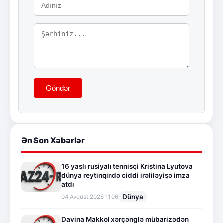
Göndər
Ən Son Xəbərlər
16 yaşlı rusiyalı tennisçi Kristina Lyutova
dünya reytinqində ciddi irəliləyişə imza
atdı
Dünya
04.Avqust.2026 11:06
Davina Makkol xərçənglə mübarizədən