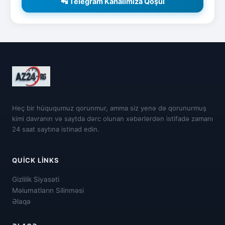
📲 Telegram Kanalımıza Qoşul
Heç bir hüququmuz qorunmur, amma siz yenə də qorunurmuş
kimi davranın və saytda dərc olunan xəbərlərdən istifadə zamanı
24 saat saytına istinad edin.
QUICK LINKS
Gizlilik Siyasəti
Məlumatların Silinməsi
Əlaqə