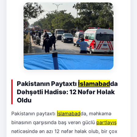
Pakistanın Paytaxtı
İslamabad
da
Dəhşətli Hadisə: 12 Nəfər Həlak
Oldu
Pakistanın paytaxtı
İslamabad
da, məhkəmə
binasının qarşısında baş verən güclü
partlayış
nəticəsində ən azı 12 nəfər həlak olub, bir çox