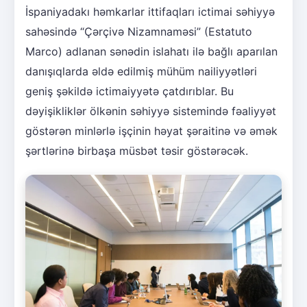
İspaniyadakı həmkarlar ittifaqları ictimai səhiyyə
sahəsində “Çərçivə Nizamnaməsi” (Estatuto
Marco) adlanan sənədin islahatı ilə bağlı aparılan
danışıqlarda əldə edilmiş mühüm nailiyyətləri
geniş şəkildə ictimaiyyətə çatdırıblar. Bu
dəyişikliklər ölkənin səhiyyə sistemində fəaliyyət
göstərən minlərlə işçinin həyat şəraitinə və əmək
şərtlərinə birbaşa müsbət təsir göstərəcək.