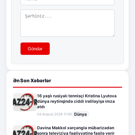
Göndər
Ən Son Xəbərlər
16 yaşlı rusiyalı tennisçi Kristina Lyutova
dünya reytinqində ciddi irəliləyişə imza
atdı
Dünya
04.Avqust.2026 11:06
Davina Makkol xərçənglə mübarizədən
sonra televiziya fəaliyyətinə fasilə verir