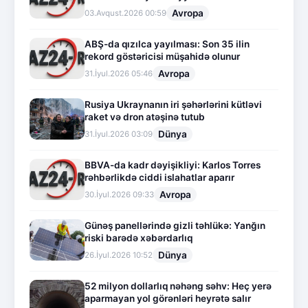
Avropa
03.Avqust.2026 00:59
ABŞ-da qızılca yayılması: Son 35 ilin
rekord göstəricisi müşahidə olunur
Avropa
31.İyul.2026 05:46
Rusiya Ukraynanın iri şəhərlərini kütləvi
raket və dron atəşinə tutub
Dünya
31.İyul.2026 03:09
BBVA-da kadr dəyişikliyi: Karlos Torres
rəhbərlikdə ciddi islahatlar aparır
Avropa
30.İyul.2026 09:33
Günəş panellərində gizli təhlükə: Yanğın
riski barədə xəbərdarlıq
Dünya
26.İyul.2026 10:52
52 milyon dollarlıq nəhəng səhv: Heç yerə
aparmayan yol görənləri heyrətə salır