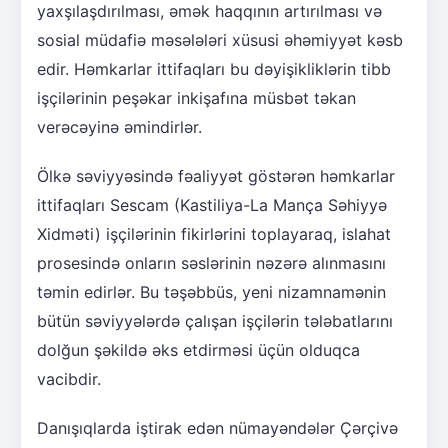
yaxşılaşdırılması, əmək haqqının artırılması və
sosial müdafiə məsələləri xüsusi əhəmiyyət kəsb
edir. Həmkarlar ittifaqları bu dəyişikliklərin tibb
işçilərinin peşəkar inkişafına müsbət təkan
verəcəyinə əmindirlər.
Ölkə səviyyəsində fəaliyyət göstərən həmkarlar
ittifaqları Sescam (Kastiliya-La Mança Səhiyyə
Xidməti) işçilərinin fikirlərini toplayaraq, islahat
prosesində onların səslərinin nəzərə alınmasını
təmin edirlər. Bu təşəbbüs, yeni nizamnamənin
bütün səviyyələrdə çalışan işçilərin tələbatlarını
dolğun şəkildə əks etdirməsi üçün olduqca
vacibdir.
Danışıqlarda iştirak edən nümayəndələr Çərçivə