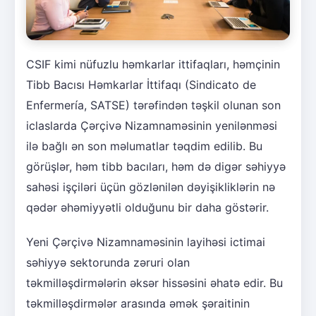
CSIF kimi nüfuzlu həmkarlar ittifaqları, həmçinin
Tibb Bacısı Həmkarlar İttifaqı (Sindicato de
Enfermería, SATSE) tərəfindən təşkil olunan son
iclaslarda Çərçivə Nizamnaməsinin yenilənməsi
ilə bağlı ən son məlumatlar təqdim edilib. Bu
görüşlər, həm tibb bacıları, həm də digər səhiyyə
sahəsi işçiləri üçün gözlənilən dəyişikliklərin nə
qədər əhəmiyyətli olduğunu bir daha göstərir.
Yeni Çərçivə Nizamnaməsinin layihəsi ictimai
səhiyyə sektorunda zəruri olan
təkmilləşdirmələrin əksər hissəsini əhatə edir. Bu
təkmilləşdirmələr arasında əmək şəraitinin