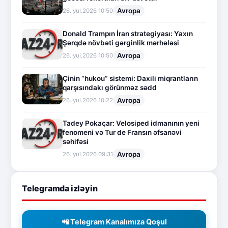
Avropa
26.İyul.2026 10:50
Donald Trampın İran strategiyası: Yaxın
Şərqdə növbəti gərginlik mərhələsi
Avropa
26.İyul.2026 10:50
Çinin “hukou” sistemi: Daxili miqrantların
qarşısındakı görünməz sədd
Avropa
26.İyul.2026 10:22
Tadey Pokaçar: Velosiped idmanının yeni
fenomeni və Tur de Fransın əfsanəvi
səhifəsi
Avropa
26.İyul.2026 09:31
Telegramda izləyin
📲 Telegram Kanalımıza Qoşul