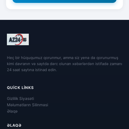
Heç bir hüququmuz qorunmur, amma siz yenə də qorunurmuş
kimi davranın və saytda dərc olunan xəbərlərdən istifadə zamanı
24 saat saytına istinad edin.
QUICK LINKS
Gizlilik Siyasəti
Məlumatların Silinməsi
Əlaqə
ƏLAQƏ