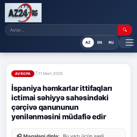
🔍
AZ
EN
RU
11.Mart.2026
AVROPA
İspaniya həmkarlar ittifaqları
ictimai səhiyyə sahəsindəki
çərçivə qanununun
yenilənməsini müdafiə edir
🎧 Məqaləni dinlə:
Bu yazı üçün səsli