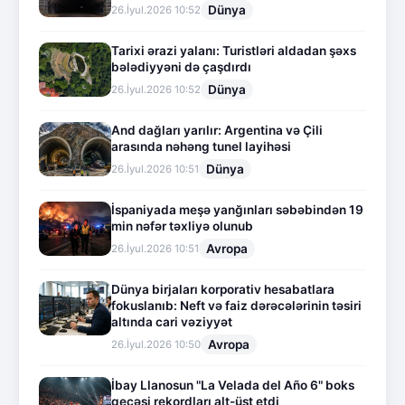
Dünya
26.İyul.2026 10:52
Tarixi ərazi yalanı: Turistləri aldadan şəxs
bələdiyyəni də çaşdırdı
Dünya
26.İyul.2026 10:52
And dağları yarılır: Argentina və Çili
arasında nəhəng tunel layihəsi
Dünya
26.İyul.2026 10:51
İspaniyada meşə yanğınları səbəbindən 19
min nəfər təxliyə olunub
Avropa
26.İyul.2026 10:51
Dünya birjaları korporativ hesabatlara
fokuslanıb: Neft və faiz dərəcələrinin təsiri
altında cari vəziyyət
Avropa
26.İyul.2026 10:50
İbay Llanosun "La Velada del Año 6" boks
gecəsi rekordları alt-üst etdi