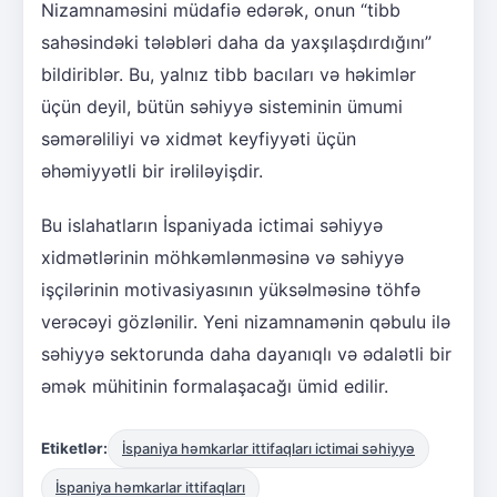
Nizamnaməsini müdafiə edərək, onun “tibb
sahəsindəki tələbləri daha da yaxşılaşdırdığını”
bildiriblər. Bu, yalnız tibb bacıları və həkimlər
üçün deyil, bütün səhiyyə sisteminin ümumi
səmərəliliyi və xidmət keyfiyyəti üçün
əhəmiyyətli bir irəliləyişdir.
Bu islahatların İspaniyada ictimai səhiyyə
xidmətlərinin möhkəmlənməsinə və səhiyyə
işçilərinin motivasiyasının yüksəlməsinə töhfə
verəcəyi gözlənilir. Yeni nizamnamənin qəbulu ilə
səhiyyə sektorunda daha dayanıqlı və ədalətli bir
əmək mühitinin formalaşacağı ümid edilir.
Etiketlər:
İspaniya həmkarlar ittifaqları ictimai səhiyyə
İspaniya həmkarlar ittifaqları