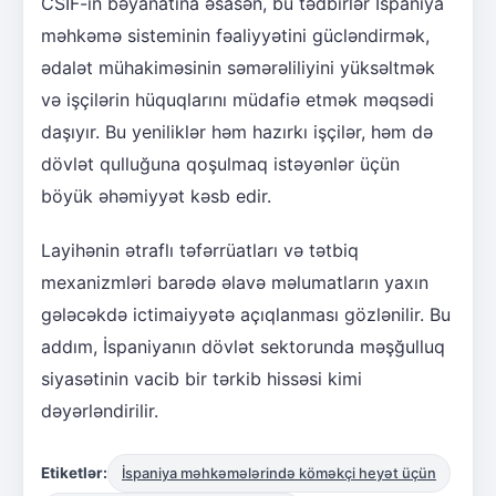
CSIF-in bəyanatına əsasən, bu tədbirlər İspaniya
məhkəmə sisteminin fəaliyyətini gücləndirmək,
ədalət mühakiməsinin səmərəliliyini yüksəltmək
və işçilərin hüquqlarını müdafiə etmək məqsədi
daşıyır. Bu yeniliklər həm hazırkı işçilər, həm də
dövlət qulluğuna qoşulmaq istəyənlər üçün
böyük əhəmiyyət kəsb edir.
Layihənin ətraflı təfərrüatları və tətbiq
mexanizmləri barədə əlavə məlumatların yaxın
gələcəkdə ictimaiyyətə açıqlanması gözlənilir. Bu
addım, İspaniyanın dövlət sektorunda məşğulluq
siyasətinin vacib bir tərkib hissəsi kimi
dəyərləndirilir.
Etiketlər:
İspaniya məhkəmələrində köməkçi heyət üçün