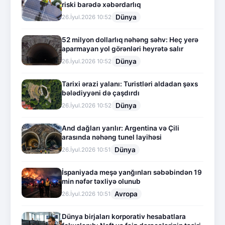
riski barədə xəbərdarlıq
Dünya
26.İyul.2026 10:52
52 milyon dollarlıq nəhəng səhv: Heç yerə
aparmayan yol görənləri heyrətə salır
Dünya
26.İyul.2026 10:52
Tarixi ərazi yalanı: Turistləri aldadan şəxs
bələdiyyəni də çaşdırdı
Dünya
26.İyul.2026 10:52
And dağları yarılır: Argentina və Çili
arasında nəhəng tunel layihəsi
Dünya
26.İyul.2026 10:51
İspaniyada meşə yanğınları səbəbindən 19
min nəfər təxliyə olunub
Avropa
26.İyul.2026 10:51
Dünya birjaları korporativ hesabatlara