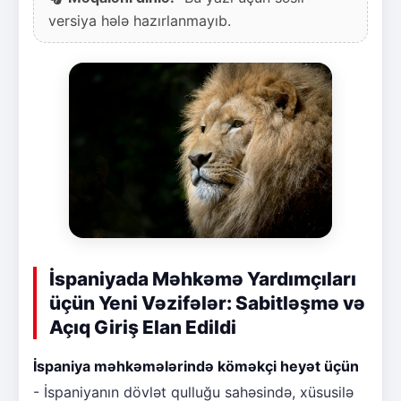
versiya hələ hazırlanmayıb.
İspaniyada Məhkəmə Yardımçıları
üçün Yeni Vəzifələr: Sabitləşmə və
Açıq Giriş Elan Edildi
İspaniya məhkəmələrində köməkçi heyət üçün
- İspaniyanın dövlət qulluğu sahəsində, xüsusilə