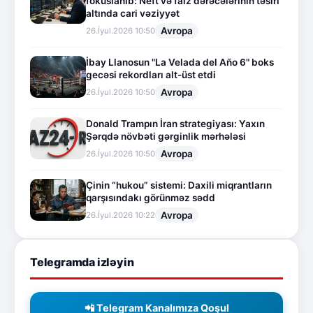
fokuslanıb: Neft və faiz dərəcələrinin təsiri
altında cari vəziyyət
Avropa
26.İyul.2026 10:50
İbay Llanosun "La Velada del Año 6" boks
gecəsi rekordları alt-üst etdi
Avropa
26.İyul.2026 10:50
Donald Trampın İran strategiyası: Yaxın
Şərqdə növbəti gərginlik mərhələsi
Avropa
26.İyul.2026 10:50
Çinin “hukou” sistemi: Daxili miqrantların
qarşısındakı görünməz sədd
Avropa
26.İyul.2026 10:22
Telegramda izləyin
📲 Telegram Kanalımıza Qoşul