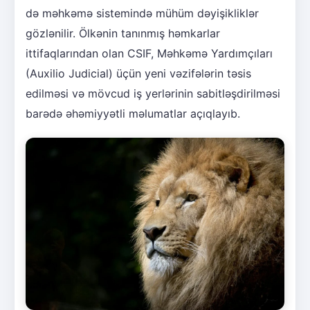
də məhkəmə sistemində mühüm dəyişikliklər
gözlənilir. Ölkənin tanınmış həmkarlar
ittifaqlarından olan CSIF, Məhkəmə Yardımçıları
(Auxilio Judicial) üçün yeni vəzifələrin təsis
edilməsi və mövcud iş yerlərinin sabitləşdirilməsi
barədə əhəmiyyətli məlumatlar açıqlayıb.