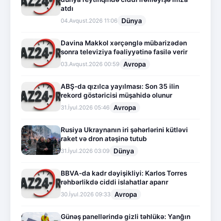
atdı
Dünya
04.Avqust.2026 11:06
Davina Makkol xərçənglə mübarizədən
sonra televiziya fəaliyyətinə fasilə verir
Avropa
03.Avqust.2026 00:59
ABŞ-da qızılca yayılması: Son 35 ilin
rekord göstəricisi müşahidə olunur
Avropa
31.İyul.2026 05:46
Rusiya Ukraynanın iri şəhərlərini kütləvi
raket və dron atəşinə tutub
Dünya
31.İyul.2026 03:09
BBVA-da kadr dəyişikliyi: Karlos Torres
rəhbərlikdə ciddi islahatlar aparır
Avropa
30.İyul.2026 09:33
Günəş panellərində gizli təhlükə: Yanğın