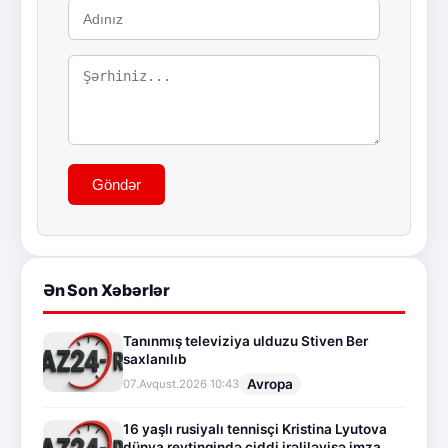
Göndər
Ən Son Xəbərlər
Tanınmış televiziya ulduzu Stiven Ber
saxlanılıb
Avropa
07.Avqust.2026 10:43
16 yaşlı rusiyalı tennisçi Kristina Lyutova
dünya reytinqində ciddi irəliləyişə imza