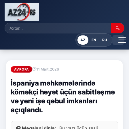
🔍
AZ
EN
RU
11.Mart.2026
AVROPA
İspaniya məhkəmələrində
köməkçi heyət üçün sabitləşmə
və yeni işə qəbul imkanları
açıqlandı.
🎧 Məqaləni dinlə:
Bu yazı üçün səsli