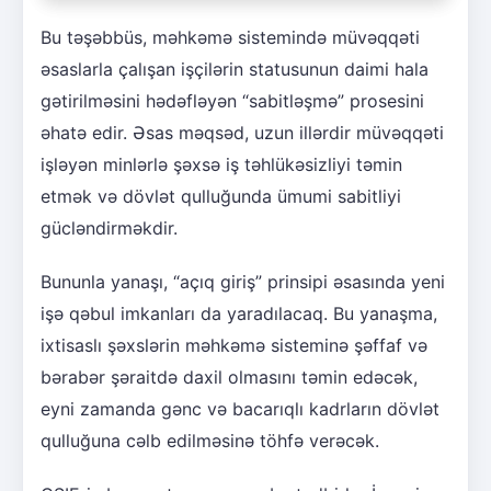
Bu təşəbbüs, məhkəmə sistemində müvəqqəti
əsaslarla çalışan işçilərin statusunun daimi hala
gətirilməsini hədəfləyən “sabitləşmə” prosesini
əhatə edir. Əsas məqsəd, uzun illərdir müvəqqəti
işləyən minlərlə şəxsə iş təhlükəsizliyi təmin
etmək və dövlət qulluğunda ümumi sabitliyi
gücləndirməkdir.
Bununla yanaşı, “açıq giriş” prinsipi əsasında yeni
işə qəbul imkanları da yaradılacaq. Bu yanaşma,
ixtisaslı şəxslərin məhkəmə sisteminə şəffaf və
bərabər şəraitdə daxil olmasını təmin edəcək,
eyni zamanda gənc və bacarıqlı kadrların dövlət
qulluğuna cəlb edilməsinə töhfə verəcək.