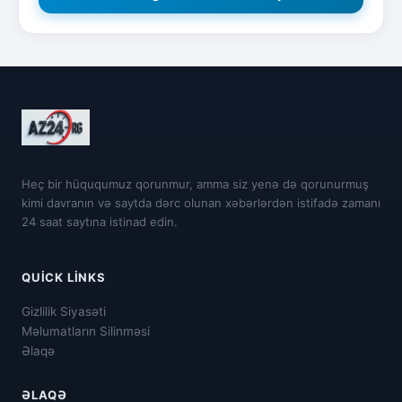
Heç bir hüququmuz qorunmur, amma siz yenə də qorunurmuş
kimi davranın və saytda dərc olunan xəbərlərdən istifadə zamanı
24 saat saytına istinad edin.
QUICK LINKS
Gizlilik Siyasəti
Məlumatların Silinməsi
Əlaqə
ƏLAQƏ