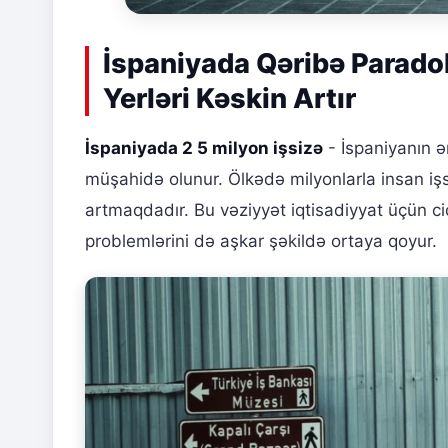
İspaniyada Qəribə Paradok
Yerləri Kəskin Artır
İspaniyada 2 5 milyon işsizə
- İspaniyanın 
müşahidə olunur. Ölkədə milyonlarla insan işsi
artmaqdadır. Bu vəziyyət iqtisadiyyat üçün ci
problemlərini də aşkar şəkildə ortaya qoyur.