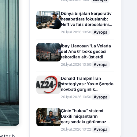
Dünya birjaları korporativ
hesabatlara fokuslanıb:
Neft və faiz dərəcələrinin
təsiri altında cari vəziyyət
Avropa
26.İyul.2026 10:50
İbay Llanosun "La Velada
del Año 6" boks gecəsi
rekordları alt-üst etdi
Avropa
26.İyul.2026 10:50
Donald Trampın İran
strategiyası: Yaxın Şərqdə
növbəti gərginlik
mərhələsi
Avropa
26.İyul.2026 10:50
Çinin “hukou” sistemi:
Daxili miqrantların
qarşısındakı görünməz
sədd
Avropa
26.İyul.2026 10:22
stərib.