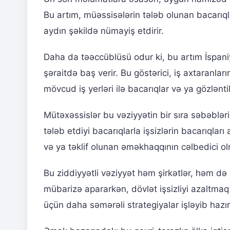
Bu artım, müəssisələrin tələb olunan bacarıqla
aydın şəkildə nümayiş etdirir.
Daha da təəccüblüsü odur ki, bu artım İspan
şəraitdə baş verir. Bu göstərici, iş axtaranla
mövcud iş yerləri ilə bacarıqlar və ya gözlən
Mütəxəssislər bu vəziyyətin bir sıra səbəblər
tələb etdiyi bacarıqlarla işsizlərin bacarıqlar
və ya təklif olunan əməkhaqqının cəlbedici ol
Bu ziddiyyətli vəziyyət həm şirkətlər, həm də 
mübarizə apararkən, dövlət işsizliyi azaltmaq
üçün daha səmərəli strategiyalar işləyib haz