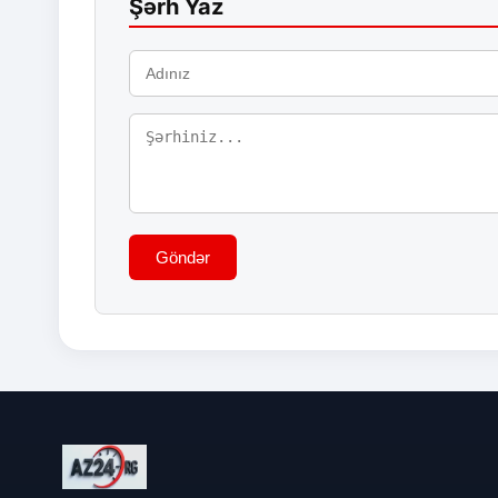
Şərh Yaz
Göndər