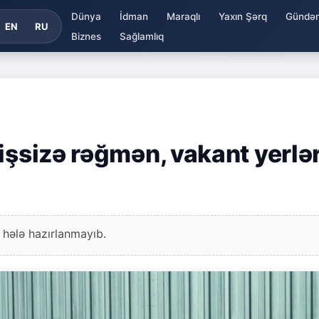
Dünya
İdman
Maraqlı
Yaxın Şərq
Gündə
EN
RU
Biznes
Sağlamlıq
işsizə rəğmən, vakant yerlə
 hələ hazırlanmayıb.