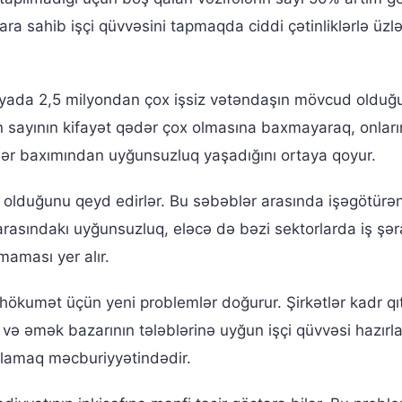
ra sahib işçi qüvvəsini tapmaqda ciddi çətinliklərlə üzlə
iyada 2,5 milyondan çox işsiz vətəndaşın mövcud olduğu
rın sayının kifayət qədər çox olmasına baxmayaraq, onları
tilər baxımından uyğunsuzluq yaşadığını ortaya qoyur.
i olduğunu qeyd edirlər. Bu səbəblər arasında işəgötürən
ı arasındakı uyğunsuzluq, eləcə də bəzi sektorlarda iş şəra
maması yer alır.
hökumət üçün yeni problemlər doğurur. Şirkətlər kadr qıtl
 və əmək bazarının tələblərinə uyğun işçi qüvvəsi hazır
ırlamaq məcburiyyətindədir.