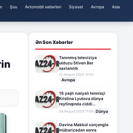
m
Şou
Avtomobil xəbərləri
Siyasət
Avropa
Asia
Ən Son Xəbərlər
Tanınmış televiziya
rin
ulduzu Stiven Ber
saxlanılıb
07.Avqust.2026 10:43
Avropa
16 yaşlı rusiyalı tennisçi
Kristina Lyutova dünya
reytinqində ciddi
irəliləyişə imza atdı
Dünya
04.Avqust.2026 11:06
Davina Makkol xərçənglə
mübarizədən sonra