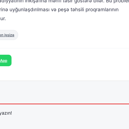
diyyatının inkişafına mənfi təsir göstərə bilər. Bu proble
rinə uyğunlaşdırılması və peşə təhsili proqramlarının
ur.
on işsizə
sApp
yazın!