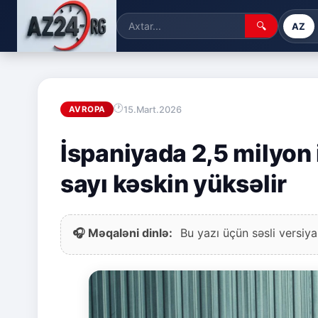
🔍
AZ
15.Mart.2026
AVROPA
İspaniyada 2,5 milyon 
sayı kəskin yüksəlir
🎧 Məqaləni dinlə:
Bu yazı üçün səsli versiya