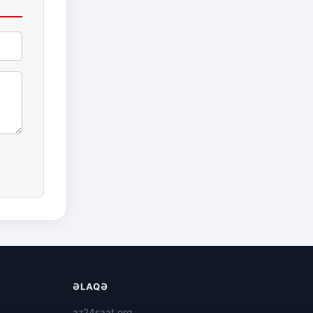
ƏLAQƏ
az24saat.org