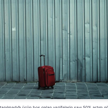
pılmadığı üçün boş qalan vəzifələrin sayı 50% artım gö