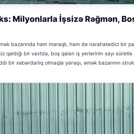
s: Milyonlarla İşsizə Rəğmən, Boş
əmək bazarında həm maraqlı, həm də narahatedici bir p
z qaldığı bir vaxtda, boş qalan iş yerlərinin sayı sürətlə
ddi bir xəbərdarlıq olmaqla yanaşı, əmək bazarının struk