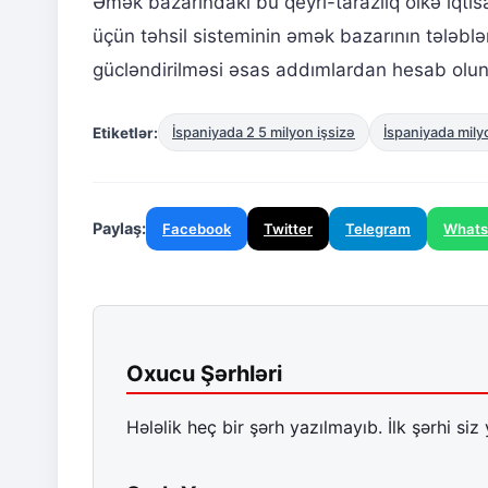
Əmək bazarındakı bu qeyri-tarazlıq ölkə iqtisa
üçün təhsil sisteminin əmək bazarının tələblə
gücləndirilməsi əsas addımlardan hesab olun
Etiketlər:
İspaniyada 2 5 milyon işsizə
İspaniyada mily
Paylaş:
Facebook
Twitter
Telegram
What
Oxucu Şərhləri
Hələlik heç bir şərh yazılmayıb. İlk şərhi siz 