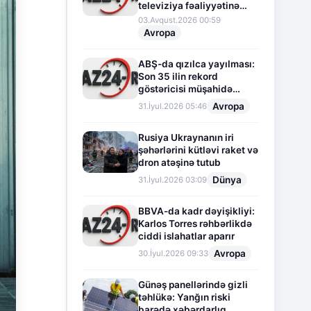
televiziya fəaliyyətinə
fasilə verir
03.Avqust.2026 00:59
Avropa
ABŞ-da qızılca yayılması:
Son 35 ilin rekord
göstəricisi müşahidə
olunur
Avropa
31.İyul.2026 05:46
Rusiya Ukraynanın iri
şəhərlərini kütləvi raket və
dron atəşinə tutub
Dünya
31.İyul.2026 03:09
BBVA-da kadr dəyişikliyi:
Karlos Torres rəhbərlikdə
ciddi islahatlar aparır
Avropa
30.İyul.2026 09:33
Günəş panellərində gizli
təhlükə: Yanğın riski
barədə xəbərdarlıq