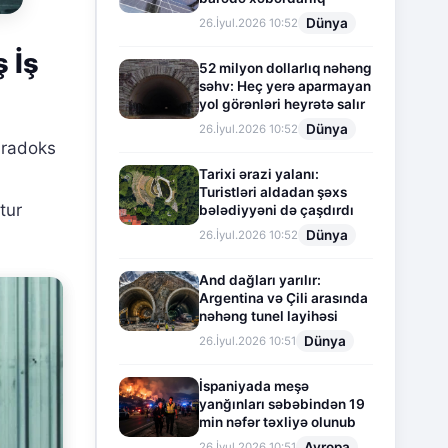
Dünya
26.İyul.2026 10:52
 İş
52 milyon dollarlıq nəhəng
səhv: Heç yerə aparmayan
yol görənləri heyrətə salır
Dünya
26.İyul.2026 10:52
aradoks
Tarixi ərazi yalanı:
Turistləri aldadan şəxs
tur
bələdiyyəni də çaşdırdı
Dünya
26.İyul.2026 10:52
And dağları yarılır:
Argentina və Çili arasında
nəhəng tunel layihəsi
Dünya
26.İyul.2026 10:51
İspaniyada meşə
yanğınları səbəbindən 19
min nəfər təxliyə olunub
Avropa
26.İyul.2026 10:51