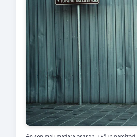
Ən son məlumatlara əsasən, uyğun namizəd ta