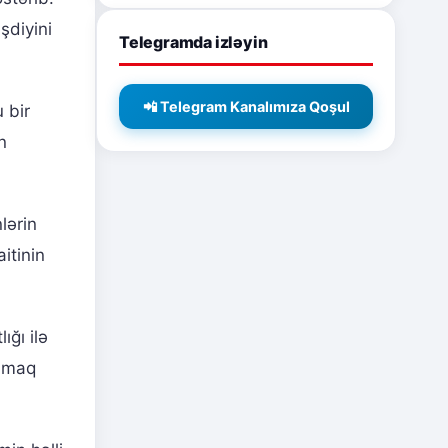
şdiyini
Telegramda izləyin
📲 Telegram Kanalımıza Qoşul
 bir
n
lərin
itinin
ığı ilə
lamaq