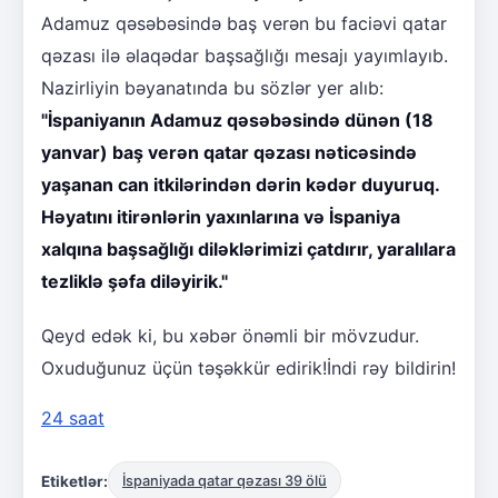
Adamuz qəsəbəsində baş verən bu faciəvi qatar
qəzası ilə əlaqədar başsağlığı mesajı yayımlayıb.
Nazirliyin bəyanatında bu sözlər yer alıb:
"İspaniyanın Adamuz qəsəbəsində dünən (18
yanvar) baş verən qatar qəzası nəticəsində
yaşanan can itkilərindən dərin kədər duyuruq.
Həyatını itirənlərin yaxınlarına və İspaniya
xalqına başsağlığı diləklərimizi çatdırır, yaralılara
tezliklə şəfa diləyirik."
Qeyd edək ki, bu xəbər önəmli bir mövzudur.
Oxuduğunuz üçün təşəkkür edirik!İndi rəy bildirin!
24 saat
Etiketlər:
İspaniyada qatar qəzası 39 ölü