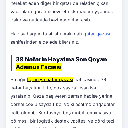
hərəkət edən digər bir qatar da relsdən çıxan
vaqonlara görə manevr etmək məcburiyyətində
qalıb və nəticədə bəzi vaqonları aşıb.
Hadisə haqqında ətraflı məlumatı
qatar qəzası
səhifəsindən əldə edə bilərsiniz.
39 Nəfərin Həyatına Son Qoyan
Adamuz Faciəsi
Bu ağır
İspaniya qatar qəzası
nəticəsində 39
nəfər həyatını itirib, çox sayda insan isə
yaralanıb. Qəza baş verən zaman hadisə yerinə
dərhal çoxlu sayda tibbi və xilasetmə briqadaları
cəlb olunub. Kordovaya beş mobil reanimasiya
bölməsi, bir logistik dəstək vasitəsi və dörd təcili