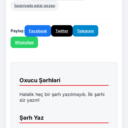
İspaniyada qatar qəzası
Paylaş:
Facebook
Twitter
Telegram
WhatsApp
Oxucu Şərhləri
Hələlik heç bir şərh yazılmayıb. İlk şərhi
siz yazın!
Şərh Yaz