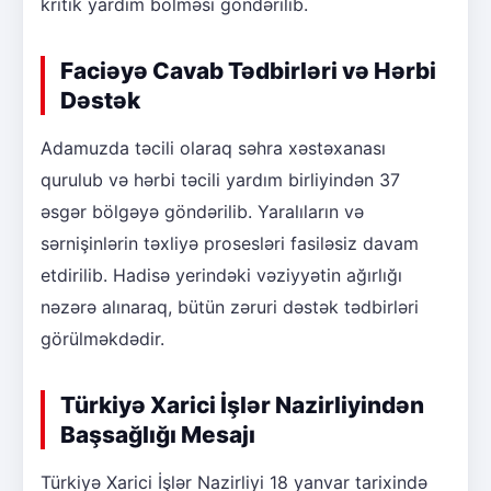
kritik yardım bölməsi göndərilib.
Faciəyə Cavab Tədbirləri və Hərbi
Dəstək
Adamuzda təcili olaraq səhra xəstəxanası
qurulub və hərbi təcili yardım birliyindən 37
əsgər bölgəyə göndərilib. Yaralıların və
sərnişinlərin təxliyə prosesləri fasiləsiz davam
etdirilib. Hadisə yerindəki vəziyyətin ağırlığı
nəzərə alınaraq, bütün zəruri dəstək tədbirləri
görülməkdədir.
Türkiyə Xarici İşlər Nazirliyindən
Başsağlığı Mesajı
Türkiyə Xarici İşlər Nazirliyi 18 yanvar tarixində