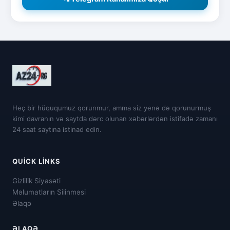
Heç bir hüququmuz qorunmur, amma siz yenə də qorunurmuş
kimi davranın və saytda dərc olunan xəbərlərdən istifadə zamanı
24 saat saytına istinad edin.
QUICK LINKS
Gizlilik Siyasəti
Məlumatların Silinməsi
Əlaqə
ƏLAQƏ