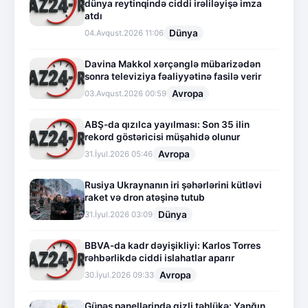
dünya reytinqində ciddi irəliləyişə imza
atdı
Dünya
04.Avqust.2026 11:06
Davina Makkol xərçənglə mübarizədən
sonra televiziya fəaliyyətinə fasilə verir
Avropa
03.Avqust.2026 00:59
ABŞ-da qızılca yayılması: Son 35 ilin
rekord göstəricisi müşahidə olunur
Avropa
31.İyul.2026 05:46
Rusiya Ukraynanın iri şəhərlərini kütləvi
raket və dron atəşinə tutub
Dünya
31.İyul.2026 03:09
BBVA-da kadr dəyişikliyi: Karlos Torres
rəhbərlikdə ciddi islahatlar aparır
Avropa
30.İyul.2026 09:33
Günəş panellərində gizli təhlükə: Yanğın