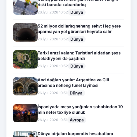
riski barədə xəbərdarlıq
Dünya
26.İyul.2026 10:52
52 milyon dollarlıq nəhəng səhv: Heç yerə
aparmayan yol görənləri heyrətə salır
Dünya
26.İyul.2026 10:52
Tarixi ərazi yalanı: Turistləri aldadan şəxs
bələdiyyəni də çaşdırdı
Dünya
26.İyul.2026 10:52
And dağları yarılır: Argentina və Çili
arasında nəhəng tunel layihəsi
Dünya
26.İyul.2026 10:51
İspaniyada meşə yanğınları səbəbindən 19
min nəfər təxliyə olunub
Avropa
26.İyul.2026 10:51
Dünya birjaları korporativ hesabatlara