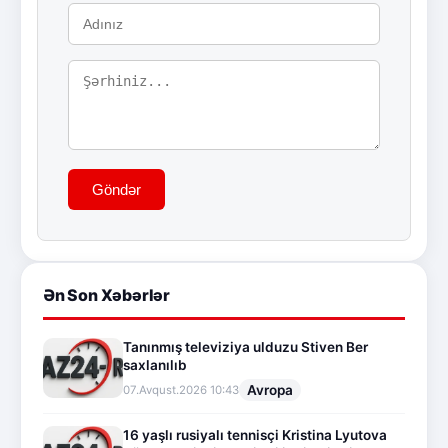
Göndər
Ən Son Xəbərlər
Tanınmış televiziya ulduzu Stiven Ber
saxlanılıb
Avropa
07.Avqust.2026 10:43
16 yaşlı rusiyalı tennisçi Kristina Lyutova