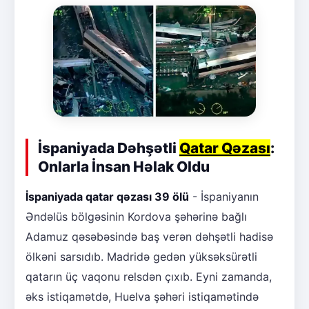
İspaniyada Dəhşətli
Qatar Qəzası
:
Onlarla İnsan Həlak Oldu
İspaniyada qatar qəzası 39 ölü
- İspaniyanın
Əndəlüs bölgəsinin Kordova şəhərinə bağlı
Adamuz qəsəbəsində baş verən dəhşətli hadisə
ölkəni sarsıdıb. Madridə gedən yüksəksürətli
qatarın üç vaqonu relsdən çıxıb. Eyni zamanda,
əks istiqamətdə, Huelva şəhəri istiqamətində