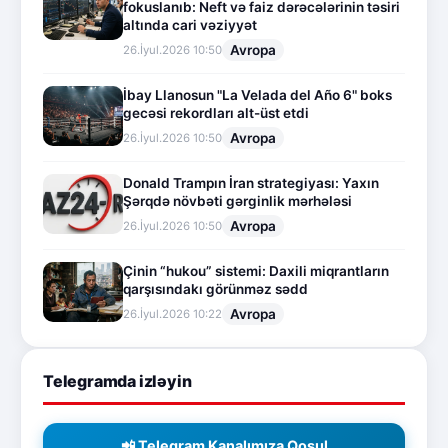
fokuslanıb: Neft və faiz dərəcələrinin təsiri
altında cari vəziyyət
Avropa
26.İyul.2026 10:50
İbay Llanosun "La Velada del Año 6" boks
gecəsi rekordları alt-üst etdi
Avropa
26.İyul.2026 10:50
Donald Trampın İran strategiyası: Yaxın
Şərqdə növbəti gərginlik mərhələsi
Avropa
26.İyul.2026 10:50
Çinin “hukou” sistemi: Daxili miqrantların
qarşısındakı görünməz sədd
Avropa
26.İyul.2026 10:22
Telegramda izləyin
📲 Telegram Kanalımıza Qoşul