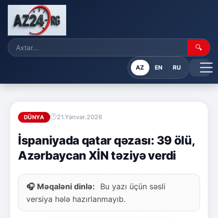
🔍
AZ
EN
RU
21.Yanvar.2026
DÜNYA
İspaniyada qatar qəzası: 39 ölü,
Azərbaycan XİN təziyə verdi
🎧 Məqaləni dinlə:
Bu yazı üçün səsli
versiya hələ hazırlanmayıb.