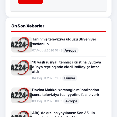
Ən Son Xəbərlər
Tanınmış televiziya ulduzu Stiven Ber
saxlanılıb
Avropa
07.Avqust.2026 10:43
16 yaşlı rusiyalı tennisçi Kristina Lyutova
dünya reytinqində ciddi irəliləyişə imza
atdı
Dünya
04.Avqust.2026 11:06
Davina Makkol xərçənglə mübarizədən
sonra televiziya fəaliyyətinə fasilə verir
Avropa
03.Avqust.2026 00:59
ABŞ-da qızılca yayılması: Son 35 ilin