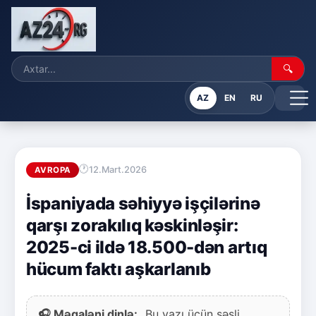
🔍
AZ
EN
RU
12.Mart.2026
AVROPA
İspaniyada səhiyyə işçilərinə
qarşı zorakılıq kəskinləşir:
2025-ci ildə 18.500-dən artıq
hücum faktı aşkarlanıb
🎧 Məqaləni dinlə:
Bu yazı üçün səsli