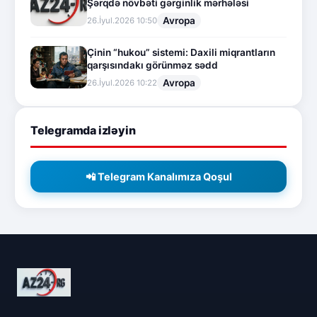
Şərqdə növbəti gərginlik mərhələsi
Avropa
26.İyul.2026 10:50
Çinin “hukou” sistemi: Daxili miqrantların
qarşısındakı görünməz sədd
Avropa
26.İyul.2026 10:22
Telegramda izləyin
📲 Telegram Kanalımıza Qoşul