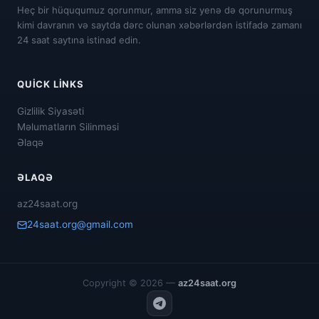
Heç bir hüququmuz qorunmur, amma siz yenə də qorunurmuş
kimi davranın və saytda dərc olunan xəbərlərdən istifadə zamanı
24 saat saytına istinad edin.
QUICK LINKS
Gizlilik Siyasəti
Məlumatların Silinməsi
Əlaqə
ƏLAQƏ
az24saat.org
24saat.org@gmail.com
Copyright © 2026 —
az24saat.org