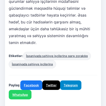
qurumlar səhiyyə işçilərinin müdafiəsini
gücləndirmək məqsədilə hüquqi təlimlər və
qabaqlayıcı tədbirlər həyata keçirirlər. Əsas
hədəf, bu cür hadisələrin qarşısını almaq,
əməkdaşlar üçün daha təhlükəsiz bir iş mühiti
yaratmaq və səhiyyə sisteminin davamlılığını
təmin etməkdir.
Etiketlər:
İspaniyada səhiyyə işçilərinə qarşı zorakılıq
İspaniyada səhiyyə işçilərinə
Paylaş:
Facebook
Twitter
Telegram
WhatsApp