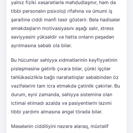
yalnız fiziki xəsarətlərlə məhdudlaşmır, həm də
tibbi personalın psixoloji rifahına və ümumi iş
şəraitinə ciddi mənfi təsir göstərir. Belə hadisələr
əməkdaşların motivasiyasını aşağı salır, stress
səviyyəsini yüksəldir və hətta onların peşədən
ayrılmasına səbəb ola bilər.
Bu hücumlar səhiyyə xidmətlərinin keyfiyyətinin
pisləşməsinə gətirib çıxara bilər, çünki işçilər
təhlükəsizliklə bağlı narahatlıqlar səbəbindən öz
vəzifələrini tam icra etməkdə çətinlik çəkirlər. Bu
durum, eyni zamanda, səhiyyə sisteminə olan
ictimai etimadı azalda və pasiyentlərin lazımi
tibbi yardımı almasına əngəl törədə bilər.
Məsələnin ciddiliyini nəzərə alaraq, müxtəlif