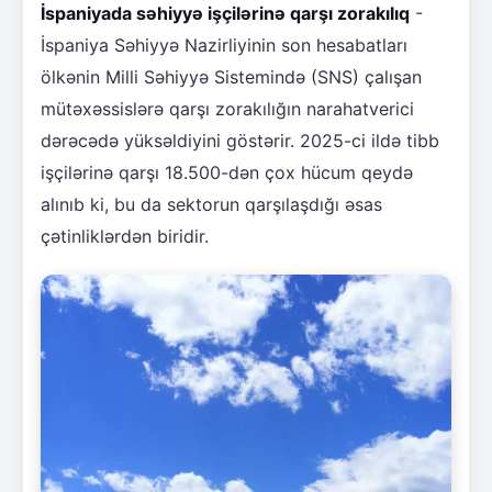
İspaniyada səhiyyə işçilərinə qarşı zorakılıq
-
İspaniya Səhiyyə Nazirliyinin son hesabatları
ölkənin Milli Səhiyyə Sistemində (SNS) çalışan
mütəxəssislərə qarşı zorakılığın narahatverici
dərəcədə yüksəldiyini göstərir. 2025-ci ildə tibb
işçilərinə qarşı 18.500-dən çox hücum qeydə
alınıb ki, bu da sektorun qarşılaşdığı əsas
çətinliklərdən biridir.