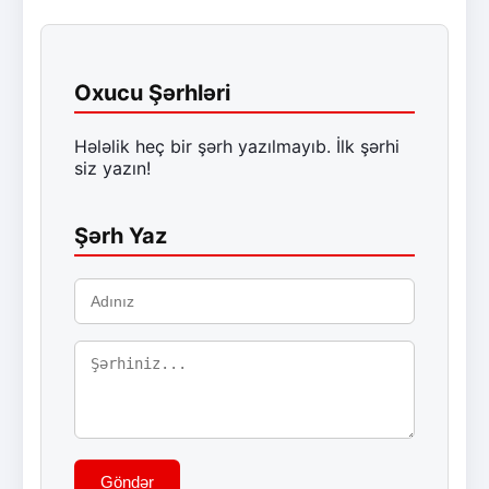
Oxucu Şərhləri
Hələlik heç bir şərh yazılmayıb. İlk şərhi
siz yazın!
Şərh Yaz
Göndər