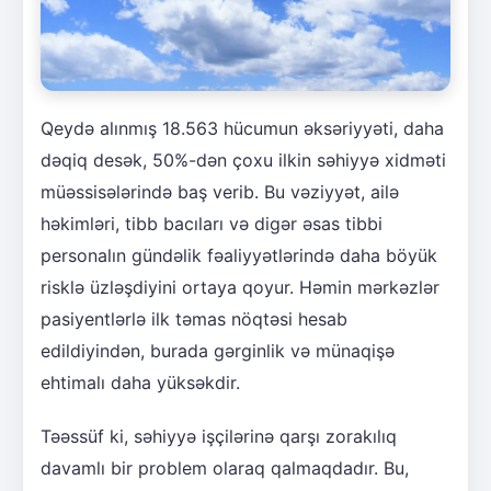
Qeydə alınmış 18.563 hücumun əksəriyyəti, daha
dəqiq desək, 50%-dən çoxu ilkin səhiyyə xidməti
müəssisələrində baş verib. Bu vəziyyət, ailə
həkimləri, tibb bacıları və digər əsas tibbi
personalın gündəlik fəaliyyətlərində daha böyük
risklə üzləşdiyini ortaya qoyur. Həmin mərkəzlər
pasiyentlərlə ilk təmas nöqtəsi hesab
edildiyindən, burada gərginlik və münaqişə
ehtimalı daha yüksəkdir.
Təəssüf ki, səhiyyə işçilərinə qarşı zorakılıq
davamlı bir problem olaraq qalmaqdadır. Bu,