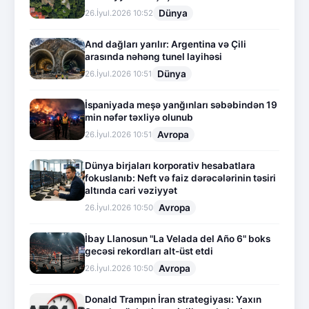
Dünya
26.İyul.2026 10:52
And dağları yarılır: Argentina və Çili
arasında nəhəng tunel layihəsi
Dünya
26.İyul.2026 10:51
İspaniyada meşə yanğınları səbəbindən 19
min nəfər təxliyə olunub
Avropa
26.İyul.2026 10:51
Dünya birjaları korporativ hesabatlara
fokuslanıb: Neft və faiz dərəcələrinin təsiri
altında cari vəziyyət
Avropa
26.İyul.2026 10:50
İbay Llanosun "La Velada del Año 6" boks
gecəsi rekordları alt-üst etdi
Avropa
26.İyul.2026 10:50
Donald Trampın İran strategiyası: Yaxın