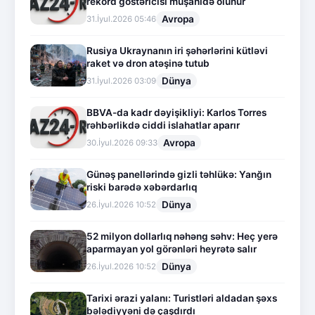
rekord göstəricisi müşahidə olunur
Avropa
31.İyul.2026 05:46
Rusiya Ukraynanın iri şəhərlərini kütləvi
raket və dron atəşinə tutub
Dünya
31.İyul.2026 03:09
BBVA-da kadr dəyişikliyi: Karlos Torres
rəhbərlikdə ciddi islahatlar aparır
Avropa
30.İyul.2026 09:33
Günəş panellərində gizli təhlükə: Yanğın
riski barədə xəbərdarlıq
Dünya
26.İyul.2026 10:52
52 milyon dollarlıq nəhəng səhv: Heç yerə
aparmayan yol görənləri heyrətə salır
Dünya
26.İyul.2026 10:52
Tarixi ərazi yalanı: Turistləri aldadan şəxs
bələdiyyəni də çaşdırdı