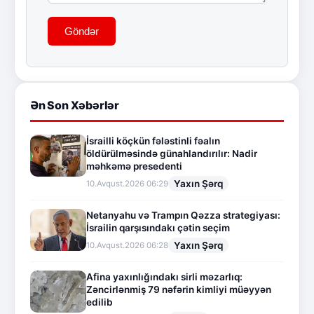
Göndər
Ən Son Xəbərlər
İsrailli köçkün fələstinli fəalın
öldürülməsində günahlandırılır: Nadir
məhkəmə presedenti
Yaxın Şərq
10.Avqust.2026 06:29
Netanyahu və Trampın Qəzza strategiyası:
İsrailin qarşısındakı çətin seçim
Yaxın Şərq
10.Avqust.2026 06:28
Afina yaxınlığındakı sirli məzarlıq:
Zəncirlənmiş 79 nəfərin kimliyi müəyyən
edilib