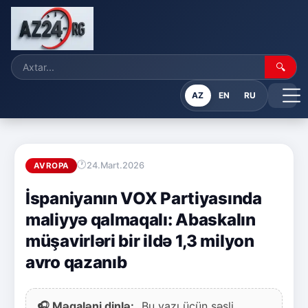
🔍
AZ
EN
RU
24.Mart.2026
AVROPA
İspaniyanın VOX Partiyasında
maliyyə qalmaqalı: Abaskalın
müşavirləri bir ildə 1,3 milyon
avro qazanıb
🎧 Məqaləni dinlə:
Bu yazı üçün səsli