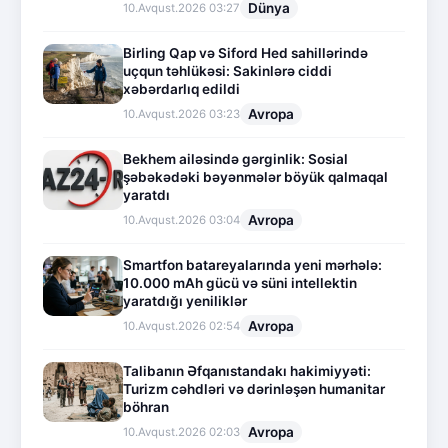
Dünya
10.Avqust.2026 03:27
Birling Qap və Siford Hed sahillərində
uçqun təhlükəsi: Sakinlərə ciddi
xəbərdarlıq edildi
Avropa
10.Avqust.2026 03:23
Bekhem ailəsində gərginlik: Sosial
şəbəkədəki bəyənmələr böyük qalmaqal
yaratdı
Avropa
10.Avqust.2026 03:04
Smartfon batareyalarında yeni mərhələ:
10.000 mAh gücü və süni intellektin
yaratdığı yeniliklər
Avropa
10.Avqust.2026 02:54
Talibanın Əfqanıstandakı hakimiyyəti:
Turizm cəhdləri və dərinləşən humanitar
böhran
Avropa
10.Avqust.2026 02:03