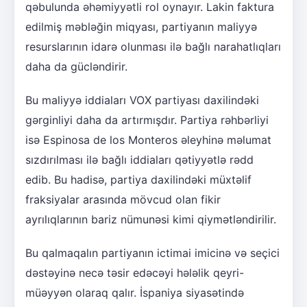
qəbulunda əhəmiyyətli rol oynayır. Lakin faktura
edilmiş məbləğin miqyası, partiyanın maliyyə
resurslarının idarə olunması ilə bağlı narahatlıqları
daha da gücləndirir.
Bu maliyyə iddiaları VOX partiyası daxilindəki
gərginliyi daha da artırmışdır. Partiya rəhbərliyi
isə Espinosa de los Monteros əleyhinə məlumat
sızdırılması ilə bağlı iddiaları qətiyyətlə rədd
edib. Bu hadisə, partiya daxilindəki müxtəlif
fraksiyalar arasında mövcud olan fikir
ayrılıqlarının bariz nümunəsi kimi qiymətləndirilir.
Bu qalmaqalın partiyanın ictimai imicinə və seçici
dəstəyinə necə təsir edəcəyi hələlik qeyri-
müəyyən olaraq qalır. İspaniya siyasətində