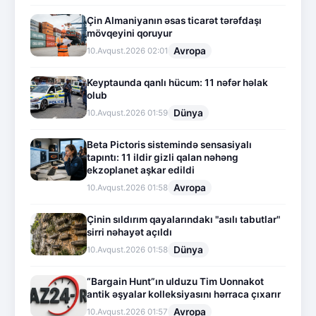
Çin Almaniyanın əsas ticarət tərəfdaşı
mövqeyini qoruyur
Avropa
10.Avqust.2026 02:01
Keyptaunda qanlı hücum: 11 nəfər həlak
olub
Dünya
10.Avqust.2026 01:59
Beta Pictoris sistemində sensasiyalı
tapıntı: 11 ildir gizli qalan nəhəng
ekzoplanet aşkar edildi
Avropa
10.Avqust.2026 01:58
Çinin sıldırım qayalarındakı "asılı tabutlar"
sirri nəhayət açıldı
Dünya
10.Avqust.2026 01:58
“Bargain Hunt”ın ulduzu Tim Uonnakot
antik əşyalar kolleksiyasını hərraca çıxarır
Avropa
10.Avqust.2026 01:57