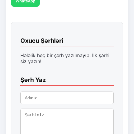
WhatsApp
Oxucu Şərhləri
Hələlik heç bir şərh yazılmayıb. İlk şərhi
siz yazın!
Şərh Yaz