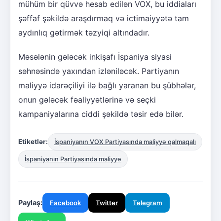
mühüm bir qüvvə hesab edilən VOX, bu iddiaları
şəffaf şəkildə araşdırmaq və ictimaiyyətə tam
aydınlıq gətirmək təzyiqi altındadır.
Məsələnin gələcək inkişafı İspaniya siyasi
səhnəsində yaxından izləniləcək. Partiyanın
maliyyə idarəçiliyi ilə bağlı yaranan bu şübhələr,
onun gələcək fəaliyyətlərinə və seçki
kampaniyalarına ciddi şəkildə təsir edə bilər.
Etiketlər:
İspaniyanın VOX Partiyasında maliyyə qalmaqalı
İspaniyanın Partiyasında maliyyə
Paylaş:
Facebook
Twitter
Telegram