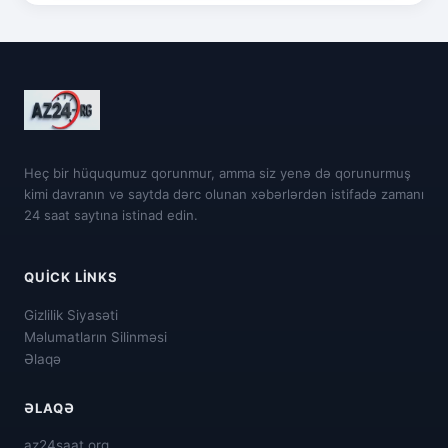
Heç bir hüququmuz qorunmur, amma siz yenə də qorunurmuş
kimi davranın və saytda dərc olunan xəbərlərdən istifadə zamanı
24 saat saytına istinad edin.
QUICK LINKS
Gizlilik Siyasəti
Məlumatların Silinməsi
Əlaqə
ƏLAQƏ
az24saat.org