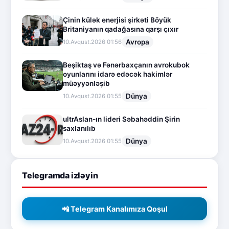
Çinin külək enerjisi şirkəti Böyük
Britaniyanın qadağasına qarşı çıxır
Avropa
10.Avqust.2026 01:56
Beşiktaş və Fənərbaxçanın avrokubok
oyunlarını idarə edəcək hakimlər
müəyyənləşib
Dünya
10.Avqust.2026 01:55
ultrAslan-ın lideri Səbahəddin Şirin
saxlanılıb
Dünya
10.Avqust.2026 01:55
Telegramda izləyin
📲 Telegram Kanalımıza Qoşul