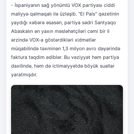
- İspaniyanın sağ yönümlü VOX partiyası ciddi
maliyyə qalmaqalı ilə üzləşib. "El País" qəzetinin
yaydığı xəbərə əsasən, partiya sədri Santyaqo
Abaskalın ən yaxın məsləhətçiləri cəmi bir il
ərzində VOX-a göstərdikləri xidmətlər
müqabilində təxminən 1,3 milyon avro dəyərində
faktura təqdim ediblər. Bu vəziyyət həm partiya
daxilində, həm də ictimaiyyətdə böyük suallar
yaratmışdır.