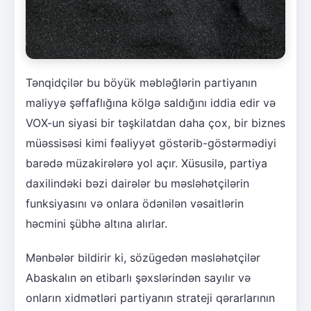
Tənqidçilər bu böyük məbləğlərin partiyanın
maliyyə şəffaflığına kölgə saldığını iddia edir və
VOX-un siyasi bir təşkilatdan daha çox, bir biznes
müəssisəsi kimi fəaliyyət göstərib-göstərmədiyi
barədə müzakirələrə yol açır. Xüsusilə, partiya
daxilindəki bəzi dairələr bu məsləhətçilərin
funksiyasını və onlara ödənilən vəsaitlərin
həcmini şübhə altına alırlar.
Mənbələr bildirir ki, sözügedən məsləhətçilər
Abaskalın ən etibarlı şəxslərindən sayılır və
onların xidmətləri partiyanın strateji qərarlarının