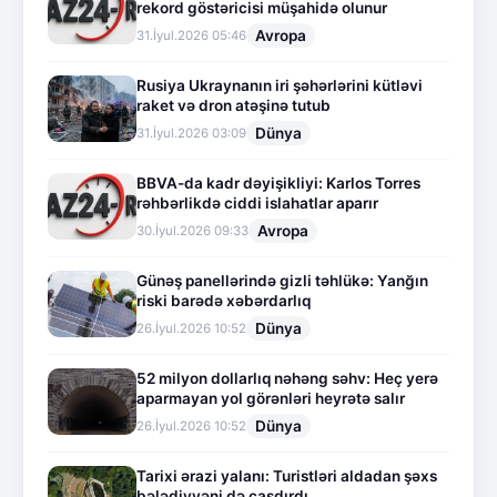
rekord göstəricisi müşahidə olunur
Avropa
31.İyul.2026 05:46
Rusiya Ukraynanın iri şəhərlərini kütləvi
raket və dron atəşinə tutub
Dünya
31.İyul.2026 03:09
BBVA-da kadr dəyişikliyi: Karlos Torres
rəhbərlikdə ciddi islahatlar aparır
Avropa
30.İyul.2026 09:33
Günəş panellərində gizli təhlükə: Yanğın
riski barədə xəbərdarlıq
Dünya
26.İyul.2026 10:52
52 milyon dollarlıq nəhəng səhv: Heç yerə
aparmayan yol görənləri heyrətə salır
Dünya
26.İyul.2026 10:52
Tarixi ərazi yalanı: Turistləri aldadan şəxs
bələdiyyəni də çaşdırdı