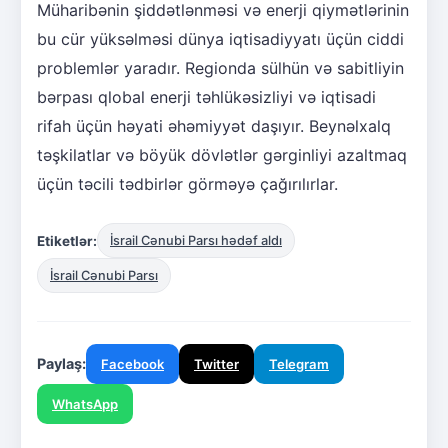
Müharibənin şiddətlənməsi və enerji qiymətlərinin
bu cür yüksəlməsi dünya iqtisadiyyatı üçün ciddi
problemlər yaradır. Regionda sülhün və sabitliyin
bərpası qlobal enerji təhlükəsizliyi və iqtisadi
rifah üçün həyati əhəmiyyət daşıyır. Beynəlxalq
təşkilatlar və böyük dövlətlər gərginliyi azaltmaq
üçün təcili tədbirlər görməyə çağırılırlar.
Etiketlər:
İsrail Cənubi Parsı hədəf aldı
İsrail Cənubi Parsı
Paylaş:
Facebook
Twitter
Telegram
WhatsApp