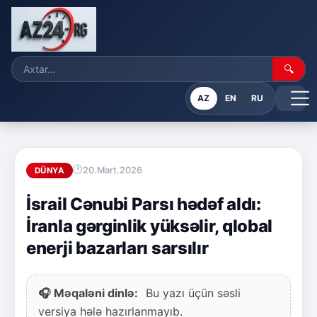
🔍
AZ
EN
RU
20.Mart.2026
DÜNYA
İsrail Cənubi Parsı hədəf aldı:
İranla gərginlik yüksəlir, qlobal
enerji bazarları sarsılır
🎧 Məqaləni dinlə:
Bu yazı üçün səsli
versiya hələ hazırlanmayıb.