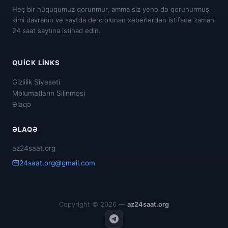
Heç bir hüququmuz qorunmur, amma siz yenə də qorunurmuş
kimi davranın və saytda dərc olunan xəbərlərdən istifadə zamanı
24 saat saytına istinad edin.
QUICK LINKS
Gizlilik Siyasəti
Məlumatların Silinməsi
Əlaqə
ƏLAQƏ
az24saat.org
24saat.org@gmail.com
Copyright © 2026 —
az24saat.org