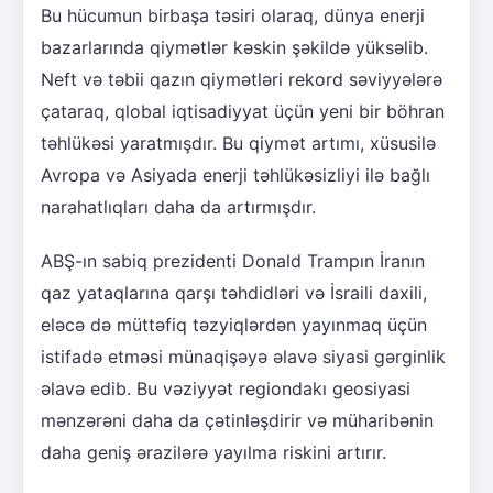
Bu hücumun birbaşa təsiri olaraq, dünya enerji
bazarlarında qiymətlər kəskin şəkildə yüksəlib.
Neft və təbii qazın qiymətləri rekord səviyyələrə
çataraq, qlobal iqtisadiyyat üçün yeni bir böhran
təhlükəsi yaratmışdır. Bu qiymət artımı, xüsusilə
Avropa və Asiyada enerji təhlükəsizliyi ilə bağlı
narahatlıqları daha da artırmışdır.
ABŞ-ın sabiq prezidenti Donald Trampın İranın
qaz yataqlarına qarşı təhdidləri və İsraili daxili,
eləcə də müttəfiq təzyiqlərdən yayınmaq üçün
istifadə etməsi münaqişəyə əlavə siyasi gərginlik
əlavə edib. Bu vəziyyət regiondakı geosiyasi
mənzərəni daha da çətinləşdirir və müharibənin
daha geniş ərazilərə yayılma riskini artırır.