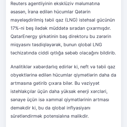
Reuters agentliyinin eksklüziv məlumatına
əsasən, İrana edilən hücumlar Qətərin
mayeləşdirilmiş təbii qaz (LNG) istehsal gücünün
17%-ni beş ilədək müddətə sıradan çıxarmışdır.
QatarEnergy şirkətinin baş direktoru bu zərərin
miqyasını təsdiqləyərək, bunun qlobal LNG
təchizatında ciddi qıtlığa səbəb olacağını bildirib.
Analitiklər xəbərdarlıq edirlər ki, neft və təbii qaz
obyektlərinə edilən hücumlar qiymətlərin daha da
artmasına gətirib çıxara bilər. Bu vəziyyət
istehlakçılar üçün daha yüksək enerji xərcləri,
sənaye üçün isə xammal qiymətlərinin artması
deməkdir ki, bu da qlobal inflyasiyanı
sürətləndirmək potensialına malikdir.