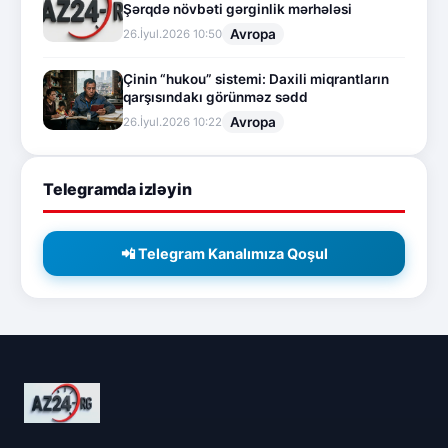
Şərqdə növbəti gərginlik mərhələsi
Avropa
26.İyul.2026 10:50
Çinin “hukou” sistemi: Daxili miqrantların
qarşısındakı görünməz sədd
Avropa
26.İyul.2026 10:22
Telegramda izləyin
📲 Telegram Kanalımıza Qoşul