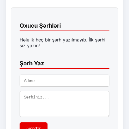
Oxucu Şərhləri
Hələlik heç bir şərh yazılmayıb. İlk şərhi
siz yazın!
Şərh Yaz
Göndər