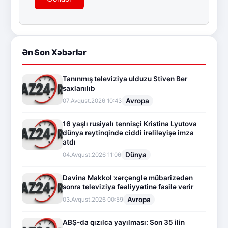
Ən Son Xəbərlər
Tanınmış televiziya ulduzu Stiven Ber
saxlanılıb
Avropa
07.Avqust.2026 10:43
16 yaşlı rusiyalı tennisçi Kristina Lyutova
dünya reytinqində ciddi irəliləyişə imza
atdı
Dünya
04.Avqust.2026 11:06
Davina Makkol xərçənglə mübarizədən
sonra televiziya fəaliyyətinə fasilə verir
Avropa
03.Avqust.2026 00:59
ABŞ-da qızılca yayılması: Son 35 ilin