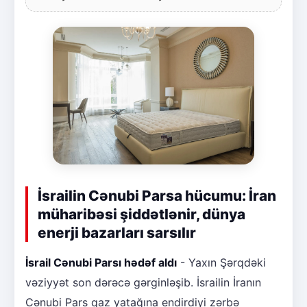
İsrailin Cənubi Parsa hücumu: İran
müharibəsi şiddətlənir, dünya
enerji bazarları sarsılır
İsrail Cənubi Parsı hədəf aldı
- Yaxın Şərqdəki
vəziyyət son dərəcə gərginləşib. İsrailin İranın
Cənubi Pars qaz yatağına endirdiyi zərbə