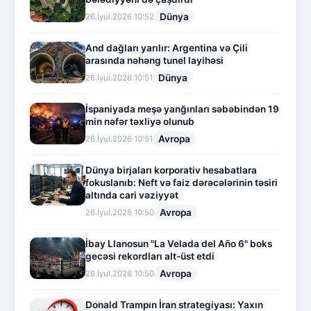
Dünya
26.İyul.2026 10:52
And dağları yarılır: Argentina və Çili
arasında nəhəng tunel layihəsi
Dünya
26.İyul.2026 10:51
İspaniyada meşə yanğınları səbəbindən 19
min nəfər təxliyə olunub
Avropa
26.İyul.2026 10:51
Dünya birjaları korporativ hesabatlara
fokuslanıb: Neft və faiz dərəcələrinin təsiri
altında cari vəziyyət
Avropa
26.İyul.2026 10:50
İbay Llanosun "La Velada del Año 6" boks
gecəsi rekordları alt-üst etdi
Avropa
26.İyul.2026 10:50
Donald Trampın İran strategiyası: Yaxın