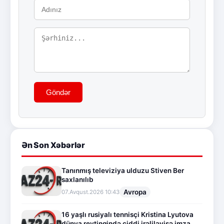
Göndər
Ən Son Xəbərlər
Tanınmış televiziya ulduzu Stiven Ber
saxlanılıb
Avropa
07.Avqust.2026 10:43
16 yaşlı rusiyalı tennisçi Kristina Lyutova
dünya reytinqində ciddi irəliləyişə imza