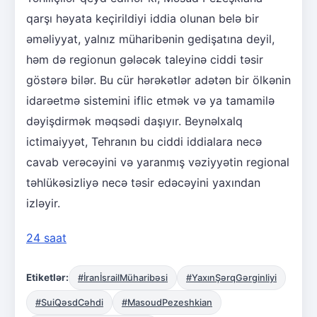
qarşı həyata keçirildiyi iddia olunan belə bir
əməliyyat, yalnız müharibənin gedişatına deyil,
həm də regionun gələcək taleyinə ciddi təsir
göstərə bilər. Bu cür hərəkətlər adətən bir ölkənin
idarəetmə sistemini iflic etmək və ya tamamilə
dəyişdirmək məqsədi daşıyır. Beynəlxalq
ictimaiyyət, Tehranın bu ciddi iddialara necə
cavab verəcəyini və yaranmış vəziyyətin regional
təhlükəsizliyə necə təsir edəcəyini yaxından
izləyir.
24 saat
Etiketlər:
#İranİsrailMüharibəsi
#YaxınŞərqGərginliyi
#SuiQəsdCəhdi
#MasoudPezeshkian