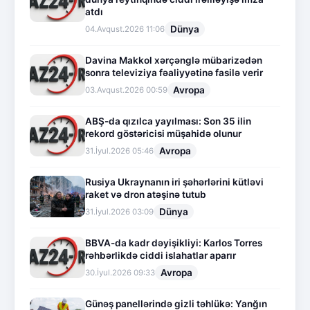
atdı
Dünya
04.Avqust.2026 11:06
Davina Makkol xərçənglə mübarizədən
sonra televiziya fəaliyyətinə fasilə verir
Avropa
03.Avqust.2026 00:59
ABŞ-da qızılca yayılması: Son 35 ilin
rekord göstəricisi müşahidə olunur
Avropa
31.İyul.2026 05:46
Rusiya Ukraynanın iri şəhərlərini kütləvi
raket və dron atəşinə tutub
Dünya
31.İyul.2026 03:09
BBVA-da kadr dəyişikliyi: Karlos Torres
rəhbərlikdə ciddi islahatlar aparır
Avropa
30.İyul.2026 09:33
Günəş panellərində gizli təhlükə: Yanğın