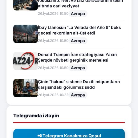
fokuslanıb: Neft və faiz dərəcələrinin təsiri
altında cari vəziyyət
Avropa
26.İyul.2026 10:50
İbay Llanosun "La Velada del Año 6" boks
gecəsi rekordları alt-üst etdi
Avropa
26.İyul.2026 10:50
Donald Trampın İran strategiyası: Yaxın
Şərqdə növbəti gərginlik mərhələsi
Avropa
26.İyul.2026 10:50
Çinin “hukou” sistemi: Daxili miqrantların
qarşısındakı görünməz sədd
Avropa
26.İyul.2026 10:22
Telegramda izləyin
📲 Telegram Kanalımıza Qoşul