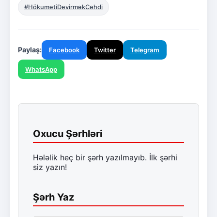
#HökumətiDevirməkCəhdi
Paylaş:
Facebook
Twitter
Telegram
WhatsApp
Oxucu Şərhləri
Hələlik heç bir şərh yazılmayıb. İlk şərhi
siz yazın!
Şərh Yaz