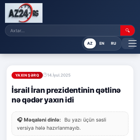
🔍
AZ
EN
RU
14.İyul.2025
YAXIN ŞƏRQ
İsrail İran prezidentinin qətlinə
nə qədər yaxın idi
🎧 Məqaləni dinlə:
Bu yazı üçün səsli
versiya hələ hazırlanmayıb.