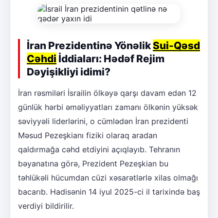
İran Prezidentinə Yönəlik
Sui-Qəsd
Cəhdi
İddiaları: Hədəf Rejim
Dəyişikliyi idimi?
İran rəsmiləri İsrailin ölkəyə qarşı davam edən 12
günlük hərbi əməliyyatları zamanı ölkənin yüksək
səviyyəli liderlərini, o cümlədən İran prezidenti
Məsud Pezeşkianı fiziki olaraq aradan
qaldırmağa cəhd etdiyini açıqlayıb. Tehranın
bəyanatına görə, Prezident Pezeşkian bu
təhlükəli hücumdan cüzi xəsarətlərlə xilas olmağı
bacarıb. Hadisənin 14 iyul 2025-ci il tarixində baş
verdiyi bildirilir.