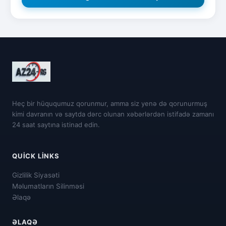
Heç bir hüququmuz qorunmur, amma siz yenə də qorunurmuş
kimi davranın və saytda dərc olunan xəbərlərdən istifadə zamanı
24 saat saytına istinad edin.
QUICK LINKS
Gizlilik Siyasəti
Məlumatların Silinməsi
Əlaqə
ƏLAQƏ