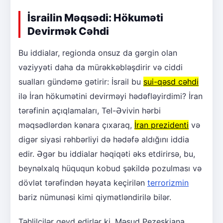
İsrailin Məqsədi: Hökuməti
Devirmək Cəhdi
Bu iddialar, regionda onsuz da gərgin olan
vəziyyəti daha da mürəkkəbləşdirir və ciddi
sualları gündəmə gətirir: İsrail bu
sui-qəsd cəhdi
ilə İran hökumətini devirməyi hədəfləyirdimi? İran
tərəfinin açıqlamaları, Tel-Əvivin hərbi
məqsədlərdən kənara çıxaraq,
İran prezidenti
və
digər siyasi rəhbərliyi də hədəfə aldığını iddia
edir. Əgər bu iddialar həqiqəti əks etdirirsə, bu,
beynəlxalq hüququn kobud şəkildə pozulması və
dövlət tərəfindən həyata keçirilən
terrorizmin
bariz nümunəsi kimi qiymətləndirilə bilər.
Təhlilçilər qeyd edirlər ki, Məsud Pezeşkiana