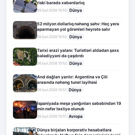
riski barədə xəbərdarlıq
Dünya
26.İyul.2026 10:52
52 milyon dollarlıq nəhəng səhv: Heç yerə
aparmayan yol görənləri heyrətə salır
Dünya
26.İyul.2026 10:52
Tarixi ərazi yalanı: Turistləri aldadan şəxs
bələdiyyəni də çaşdırdı
Dünya
26.İyul.2026 10:52
And dağları yarılır: Argentina və Çili
arasında nəhəng tunel layihəsi
Dünya
26.İyul.2026 10:51
İspaniyada meşə yanğınları səbəbindən 19
min nəfər təxliyə olunub
Avropa
26.İyul.2026 10:51
Dünya birjaları korporativ hesabatlara