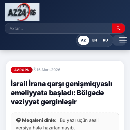
🔍
AZ
EN
RU
16.Mart.2026
AVROPA
İsrail İrana qarşı genişmiqyaslı
əməliyyata başladı: Bölgədə
vəziyyət gərginləşir
🎧 Məqaləni dinlə:
Bu yazı üçün səsli
versiya hələ hazırlanmayıb.