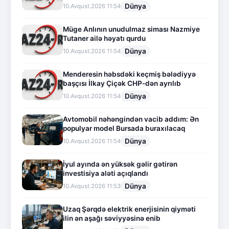
Dünya
10.Avqust.2026 11:54
Müge Anlının unudulmaz siması Nazmiye
Tutaner ailə həyatı qurdu
Dünya
10.Avqust.2026 11:54
Menderesin həbsdəki keçmiş bələdiyyə
başçısı İlkay Çiçək CHP-dən ayrılıb
Dünya
10.Avqust.2026 11:54
Avtomobil nəhəngindən vacib addım: Ən
populyar model Bursada buraxılacaq
Dünya
10.Avqust.2026 11:54
İyul ayında ən yüksək gəlir gətirən
investisiya aləti açıqlandı
Dünya
10.Avqust.2026 11:53
Uzaq Şərqdə elektrik enerjisinin qiyməti
ilin ən aşağı səviyyəsinə enib