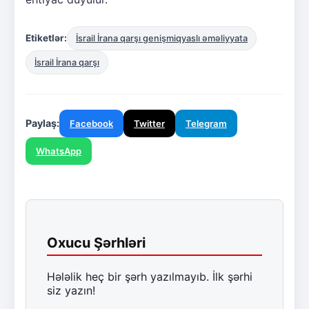
Etiketlər:
İsrail İrana qarşı genişmiqyaslı əməliyyata
İsrail İrana qarşı
Paylaş:
Facebook
Twitter
Telegram
WhatsApp
Oxucu Şərhləri
Hələlik heç bir şərh yazılmayıb. İlk şərhi
siz yazın!