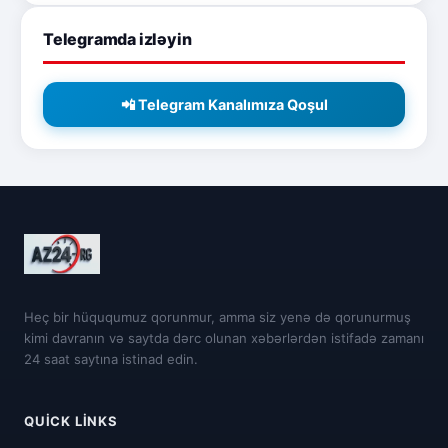
Telegramda izləyin
📲 Telegram Kanalımıza Qoşul
Heç bir hüququmuz qorunmur, amma siz yenə də qorunurmuş
kimi davranın və saytda dərc olunan xəbərlərdən istifadə zamanı
24 saat saytına istinad edin.
QUICK LINKS