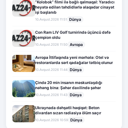
“Kolobok” filmi ilə bağlı qalmaqal: Yaradıcı
heyətə edilən təhdidlərlə əlaqədar cinayət
işi başlanıb
Dünya
10.Avqust.2026 11:51
Con Ram LIV Golf turnirində üçüncü dəfə
çempion oldu
Avropa
10.Avqust.2026 11:50
Avropa İttifaqında yeni mərhələ: Otel və
restoranlarda sərt qadağalar tətbiq olunur
Dünya
10.Avqust.2026 11:44
Çində 20 min insanın məskunlaşdığı
nəhəng bina: Şəhər daxilində şəhər
Dünya
10.Avqust.2026 11:43
Ukraynada dəhşətli həqiqət: Beton
divardan sızan radiasiya ölüm saçır
Dünya
10.Avqust.2026 10:59