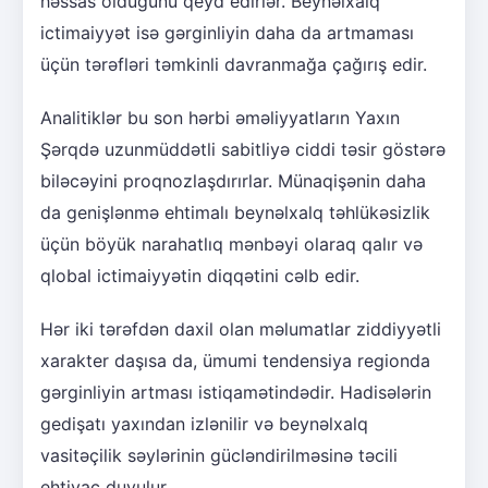
həssas olduğunu qeyd edirlər. Beynəlxalq
ictimaiyyət isə gərginliyin daha da artmaması
üçün tərəfləri təmkinli davranmağa çağırış edir.
Analitiklər bu son hərbi əməliyyatların Yaxın
Şərqdə uzunmüddətli sabitliyə ciddi təsir göstərə
biləcəyini proqnozlaşdırırlar. Münaqişənin daha
da genişlənmə ehtimalı beynəlxalq təhlükəsizlik
üçün böyük narahatlıq mənbəyi olaraq qalır və
qlobal ictimaiyyətin diqqətini cəlb edir.
Hər iki tərəfdən daxil olan məlumatlar ziddiyyətli
xarakter daşısa da, ümumi tendensiya regionda
gərginliyin artması istiqamətindədir. Hadisələrin
gedişatı yaxından izlənilir və beynəlxalq
vasitəçilik səylərinin gücləndirilməsinə təcili
ehtiyac duyulur.