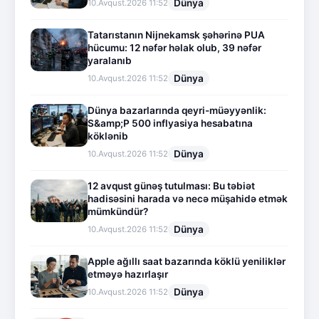
Dünya
10.Avqust.2026 11:52
Tatarıstanın Nijnekamsk şəhərinə PUA
hücumu: 12 nəfər həlak olub, 39 nəfər
yaralanıb
Dünya
10.Avqust.2026 11:52
Dünya bazarlarında qeyri-müəyyənlik:
S&amp;P 500 inflyasiya hesabatına
köklənib
Dünya
10.Avqust.2026 11:52
12 avqust günəş tutulması: Bu təbiət
hadisəsini harada və necə müşahidə etmək
mümkündür?
Dünya
10.Avqust.2026 11:52
Apple ağıllı saat bazarında köklü yeniliklər
etməyə hazırlaşır
Dünya
10.Avqust.2026 11:52