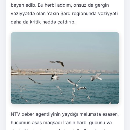
bəyan edib. Bu hərbi addım, onsuz da gərgin
vəziyyətdə olan Yaxın Şərq regionunda vəziyyəti
daha da kritik həddə çatdırıb.
NTV xəbər agentliyinin yaydığı məlumata əsasən,
hücumun əsas məqsədi İranın hərbi gücünü və