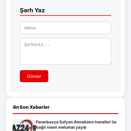
Şərh Yaz
Göndər
Ən Son Xəbərlər
Fənərbaxça Sofyan Amrabatın transferi ilə
bağlı rəsmi məlumat yayıb