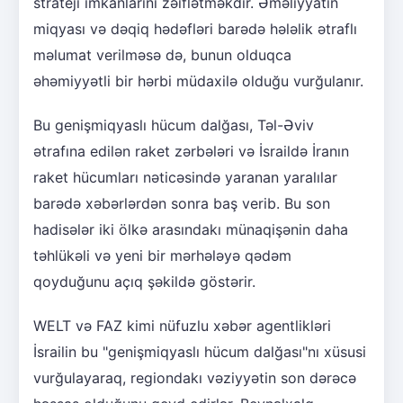
strateji imkanlarını zəiflətməkdir. Əməliyyatın
miqyası və dəqiq hədəfləri barədə hələlik ətraflı
məlumat verilməsə də, bunun olduqca
əhəmiyyətli bir hərbi müdaxilə olduğu vurğulanır.
Bu genişmiqyaslı hücum dalğası, Təl-Əviv
ətrafına edilən raket zərbələri və İsraildə İranın
raket hücumları nəticəsində yaranan yaralılar
barədə xəbərlərdən sonra baş verib. Bu son
hadisələr iki ölkə arasındakı münaqişənin daha
təhlükəli və yeni bir mərhələyə qədəm
qoyduğunu açıq şəkildə göstərir.
WELT və FAZ kimi nüfuzlu xəbər agentlikləri
İsrailin bu "genişmiqyaslı hücum dalğası"nı xüsusi
vurğulayaraq, regiondakı vəziyyətin son dərəcə