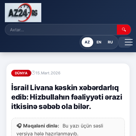
🔍
AZ
EN
RU
15.Mart.2026
DÜNYA
İsrail Livana kəskin xəbərdarlıq
edib: Hizbullahın fəaliyyəti ərazi
itkisinə səbəb ola bilər.
🎧 Məqaləni dinlə:
Bu yazı üçün səsli
versiya hələ hazırlanmayıb.