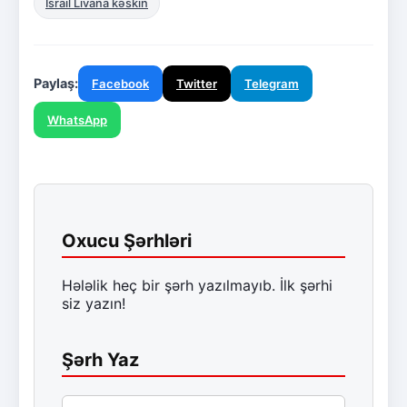
İsrail Livana kəskin
Paylaş:
Facebook
Twitter
Telegram
WhatsApp
Oxucu Şərhləri
Hələlik heç bir şərh yazılmayıb. İlk şərhi
siz yazın!
Şərh Yaz