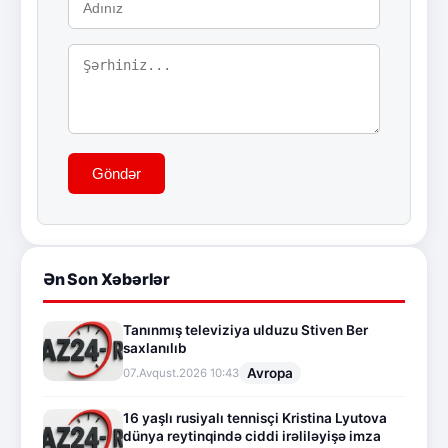
Göndər
Ən Son Xəbərlər
Tanınmış televiziya ulduzu Stiven Ber
saxlanılıb
Avropa
07.Avqust.2026 10:43
16 yaşlı rusiyalı tennisçi Kristina Lyutova
dünya reytinqində ciddi irəliləyişə imza