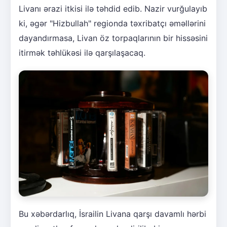
Livanı ərazi itkisi ilə təhdid edib. Nazir vurğulayıb
ki, əgər "Hizbullah" regionda təxribatçı əməllərini
dayandırmasa, Livan öz torpaqlarının bir hissəsini
itirmək təhlükəsi ilə qarşılaşacaq.
Bu xəbərdarlıq, İsrailin Livana qarşı davamlı hərbi