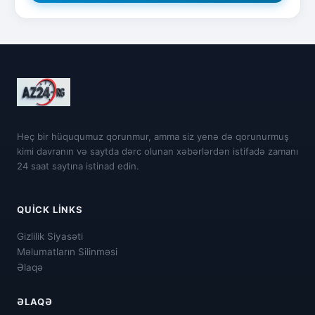
Heç bir hüququmuz qorunmur, amma siz yenə də qorunurmuş
kimi davranın və saytda dərc olunan xəbərlərdən istifadə zamanı
24 saat saytına istinad edin.
QUICK LINKS
Gizlilik Siyasəti
Məlumatların Silinməsi
Əlaqə
ƏLAQƏ