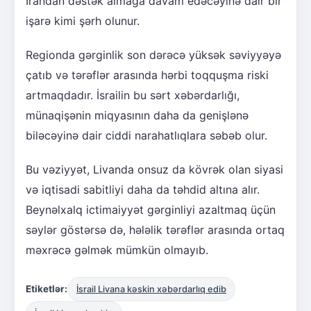
İrandan dəstək almağa davam edəcəyinə dair bir
işarə kimi şərh olunur.
Regionda gərginlik son dərəcə yüksək səviyyəyə
çatıb və tərəflər arasında hərbi toqquşma riski
artmaqdadır. İsrailin bu sərt xəbərdarlığı,
münaqişənin miqyasının daha da genişlənə
biləcəyinə dair ciddi narahatlıqlara səbəb olur.
Bu vəziyyət, Livanda onsuz da kövrək olan siyasi
və iqtisadi sabitliyi daha da təhdid altına alır.
Beynəlxalq ictimaiyyət gərginliyi azaltmaq üçün
səylər göstərsə də, hələlik tərəflər arasında ortaq
məxrəcə gəlmək mümkün olmayıb.
Etiketlər:
İsrail Livana kəskin xəbərdarlıq edib