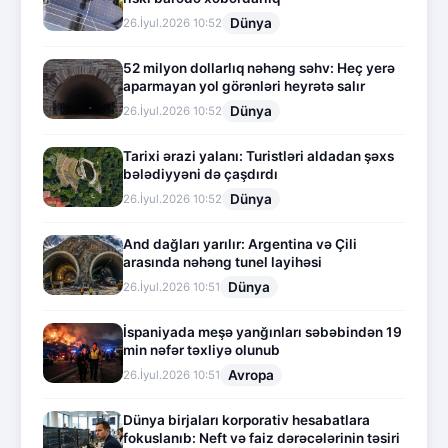
Dünya
26.İyul.2026 10:52
52 milyon dollarlıq nəhəng səhv: Heç yerə
aparmayan yol görənləri heyrətə salır
Dünya
26.İyul.2026 10:52
Tarixi ərazi yalanı: Turistləri aldadan şəxs
bələdiyyəni də çaşdırdı
Dünya
26.İyul.2026 10:52
And dağları yarılır: Argentina və Çili
arasında nəhəng tunel layihəsi
Dünya
26.İyul.2026 10:51
İspaniyada meşə yanğınları səbəbindən 19
min nəfər təxliyə olunub
Avropa
26.İyul.2026 10:51
Dünya birjaları korporativ hesabatlara
fokuslanıb: Neft və faiz dərəcələrinin təsiri