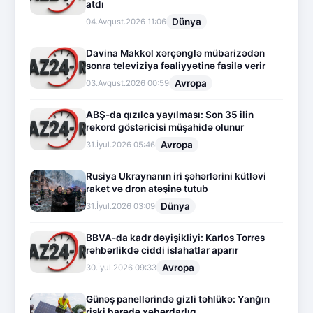
atdı
Dünya
04.Avqust.2026 11:06
Davina Makkol xərçənglə mübarizədən
sonra televiziya fəaliyyətinə fasilə verir
Avropa
03.Avqust.2026 00:59
ABŞ-da qızılca yayılması: Son 35 ilin
rekord göstəricisi müşahidə olunur
Avropa
31.İyul.2026 05:46
Rusiya Ukraynanın iri şəhərlərini kütləvi
raket və dron atəşinə tutub
Dünya
31.İyul.2026 03:09
BBVA-da kadr dəyişikliyi: Karlos Torres
rəhbərlikdə ciddi islahatlar aparır
Avropa
30.İyul.2026 09:33
Günəş panellərində gizli təhlükə: Yanğın
riski barədə xəbərdarlıq