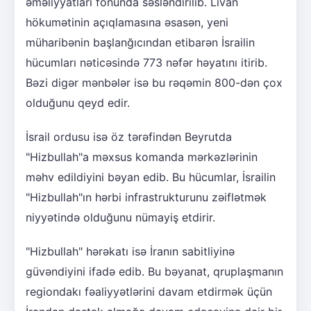
əməliyyatları fonunda səsləndirilib. Livan
hökumətinin açıqlamasına əsasən, yeni
müharibənin başlanğıcından etibarən İsrailin
hücumları nəticəsində 773 nəfər həyatını itirib.
Bəzi digər mənbələr isə bu rəqəmin 800-dən çox
olduğunu qeyd edir.
İsrail ordusu isə öz tərəfindən Beyrutda
"Hizbullah"a məxsus komanda mərkəzlərinin
məhv edildiyini bəyan edib. Bu hücumlar, İsrailin
"Hizbullah"ın hərbi infrastrukturunu zəiflətmək
niyyətində olduğunu nümayiş etdirir.
"Hizbullah" hərəkatı isə İranın sabitliyinə
güvəndiyini ifadə edib. Bu bəyanat, qruplaşmanın
regiondakı fəaliyyətlərini davam etdirmək üçün