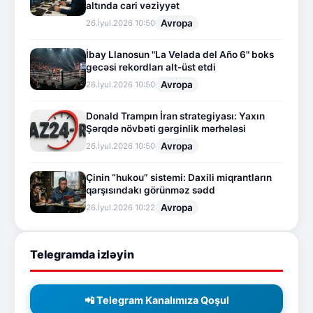
altında cari vəziyyət
Avropa
26.İyul.2026 10:50
İbay Llanosun "La Velada del Año 6" boks
gecəsi rekordları alt-üst etdi
Avropa
26.İyul.2026 10:50
Donald Trampın İran strategiyası: Yaxın
Şərqdə növbəti gərginlik mərhələsi
Avropa
26.İyul.2026 10:50
Çinin “hukou” sistemi: Daxili miqrantların
qarşısındakı görünməz sədd
Avropa
26.İyul.2026 10:22
Telegramda izləyin
📲 Telegram Kanalımıza Qoşul