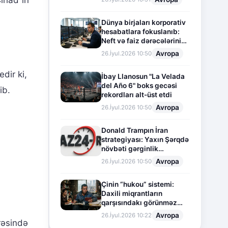
Cihad”ın
Dünya birjaları korporativ
hesabatlara fokuslanıb:
Neft və faiz dərəcələrinin
təsiri altında cari vəziyyət
Avropa
26.İyul.2026 10:50
dir ki,
İbay Llanosun "La Velada
del Año 6" boks gecəsi
ib.
rekordları alt-üst etdi
Avropa
26.İyul.2026 10:50
Donald Trampın İran
strategiyası: Yaxın Şərqdə
növbəti gərginlik
mərhələsi
Avropa
26.İyul.2026 10:50
Çinin “hukou” sistemi:
Daxili miqrantların
qarşısındakı görünməz
sədd
Avropa
26.İyul.2026 10:22
irəsində