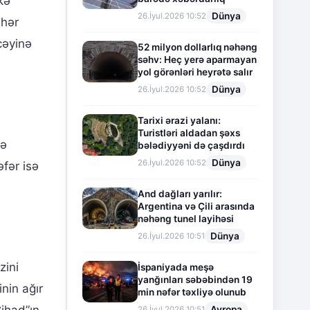
kə
Dünya
26.İyul.2026 10:52
əhər
cəyinə
52 milyon dollarlıq nəhəng
səhv: Heç yerə aparmayan
yol görənləri heyrətə salır
Dünya
26.İyul.2026 10:52
Tarixi ərazi yalanı:
Turistləri aldadan şəxs
nə
bələdiyyəni də çaşdırdı
Dünya
26.İyul.2026 10:52
əfər isə
And dağları yarılır:
Argentina və Çili arasında
nəhəng tunel layihəsi
Dünya
26.İyul.2026 10:51
zini
İspaniyada meşə
yanğınları səbəbindən 19
inin ağır
min nəfər təxliyə olunub
Avropa
26.İyul.2026 10:51