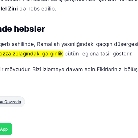
lel Zini
də həbs edilib.
ində həbslər
 qərb sahilində, Ramallah yaxınlığındakı qaçqın düşərgəsi
əzza zolağındakı gərginlik
bütün regiona təsir göstərir.
ir mövzudur. Bizi izləməyə davam edin.Fikirlərinizi bölü
usu Qəzzada
sApp