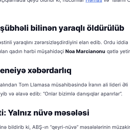
 Açıqlamada qeyd olunur ki, hücumlar
Həmas
və “İslami 
 şübhəli bilinən yaraqlı öldürülüb
tinli yaraqlını zərərsizləşdirdiyini elan edib. Ordu iddia e
nılan qadın hərbi müşahidəçi
Noa Marcianonu
qətlə yetir
eneiyə xəbərdarlıq
ından Tom Llamasa müsahibəsində İranın ali lideri Əli
b və əlavə edib: “Onlar bizimlə danışıqlar aparırlar”.
ti: Yalnız nüvə məsələsi
yinə bildirib ki, ABŞ-ın “qeyri-nüvə” məsələlərinin müzak