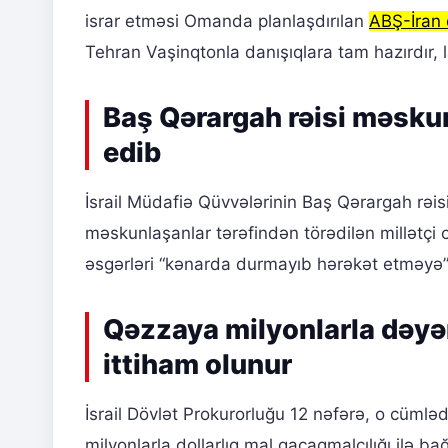
israr etməsi Omanda planlaşdırılan
ABŞ-İran 
Tehran Vaşinqtonla danışıqlara tam hazırdır, 
Baş Qərargah rəisi məskun
edib
İsrail Müdafiə Qüvvələrinin Baş Qərargah rəisi
məskunlaşanlar tərəfindən törədilən millətçi
əsgərləri “kənarda durmayıb hərəkət etməyə” 
Qəzzaya milyonlarla dəyər
ittiham olunur
İsrail Dövlət Prokurorluğu 12 nəfərə, o cümlə
milyonlarla dollarlıq mal qaçaqmalçılığı ilə bağ