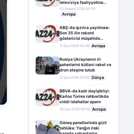
televiziya fəaliyyətinə
fasilə verir
03.Avqust.2026 00:59
Avropa
ABŞ-da qızılca yayılması:
Son 35 ilin rekord
göstəricisi müşahidə
olunur
Avropa
31.İyul.2026 05:46
Rusiya Ukraynanın iri
şəhərlərini kütləvi raket və
dron atəşinə tutub
Dünya
31.İyul.2026 03:09
BBVA-da kadr dəyişikliyi:
Karlos Torres rəhbərlikdə
ciddi islahatlar aparır
Avropa
30.İyul.2026 09:33
Günəş panellərində gizli
təhlükə: Yanğın riski
barədə xəbərdarlıq