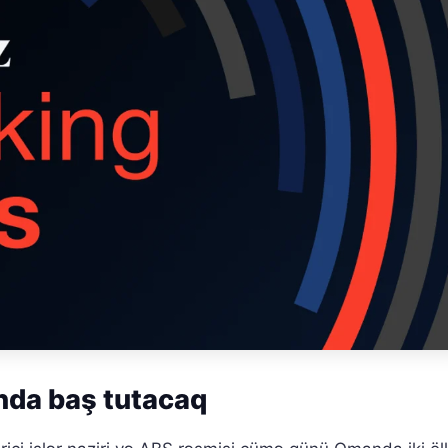
nda baş tutacaq