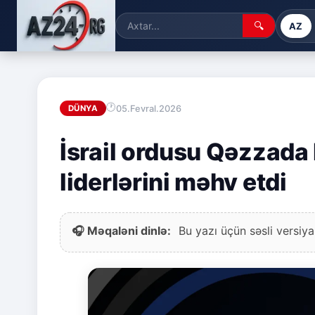
🔍
AZ
05.Fevral.2026
DÜNYA
İsrail ordusu Qəzzada
liderlərini məhv etdi
🎧 Məqaləni dinlə:
Bu yazı üçün səsli versiya