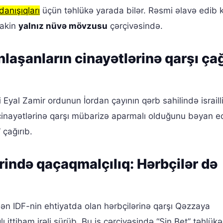
danışıqları
üçün təhlükə yarada bilər. Rəsmi əlavə edib k
lakin
yalnız nüvə mövzusu
çərçivəsində.
laşanların cinayətlərinə qarşı çağ
 Eyal Zamir ordunun İordan çayının qərb sahilində israill
 cinayətlərinə qarşı mübarizə aparmalı olduğunu bəyan ed
çağırıb.
ində qaçaqmalçılıq: Hərbçilər də
dən IDF-nin ehtiyatda olan hərbçilərinə qarşı Qəzzaya
lı ittiham irəli sürüb. Bu iş çərçivəsində “Şin Bet” təhlükə