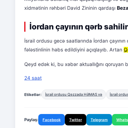
xidmətinin rəhbəri David Zininin qardaşı
Beza
İordan çayının qərb sahil
İsrail ordusu gecə saatlarında İordan çayının
fələstinlinin həbs edildiyini açıqlayıb. Artan
Q
Qeyd edək ki, bu xəbər aktuallığını qoruyan b
24 saat
Etiketlər:
İsrail ordusu Qəzzada HƏMAS və
İsrail ord
Paylaş:
Facebook
Twitter
Telegram
What