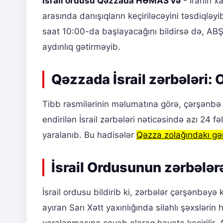
İsrail ordusu Qəzzada HƏMAS və
- İranın x
arasında danışıqların keçiriləcəyini təsdiqləyi
saat 10:00-da başlayacağını bildirsə də, ABŞ
aydınlıq gətirməyib.
Qəzzada İsrail zərbələri: O
Tibb rəsmilərinin məlumatına görə, çərşənbə 
endirilən İsrail zərbələri nəticəsində azı 24 f
yaralanıb. Bu hadisələr
Qəzza zolağındakı gər
İsrail Ordusunun zərbələr
İsrail ordusu bildirib ki, zərbələr çərşənbəyə
ayıran Sarı Xətt yaxınlığında silahlı şəxslərin 