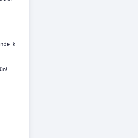
ndə iki
şün!