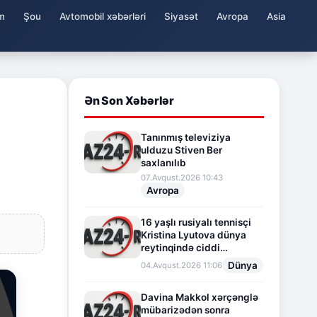
m
Şou
Avtomobil xəbərləri
Siyasət
Avropa
Asia
Ən Son Xəbərlər
Tanınmış televiziya
ulduzu Stiven Ber
saxlanılıb
07.Avqust.2026 10:43
Avropa
16 yaşlı rusiyalı tennisçi
Kristina Lyutova dünya
reytinqində ciddi
irəliləyişə imza atdı
Dünya
04.Avqust.2026 11:06
Davina Makkol xərçənglə
mübarizədən sonra