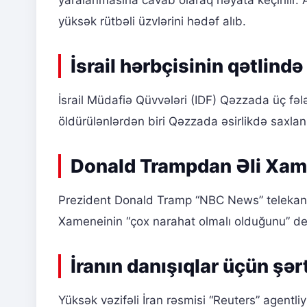
yaralanmasına cavab olaraq həyata keçirilir.
yüksək rütbəli üzvlərini hədəf alıb.
İsrail hərbçisinin qətlində
İsrail Müdafiə Qüvvələri (IDF) Qəzzada üç fələs
öldürülənlərdən biri Qəzzada əsirlikdə saxla
Donald Trampdan Əli Xam
Prezident Donald Tramp “NBC News” telekanal
Xameneinin “çox narahat olmalı olduğunu” deyi
İranın danışıqlar üçün şər
Yüksək vəzifəli İran rəsmisi “Reuters” agentli