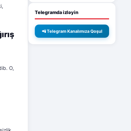
i,
Telegramda izləyin
📲 Telegram Kanalımıza Qoşul
ırış
i
ib. O,
sizlik