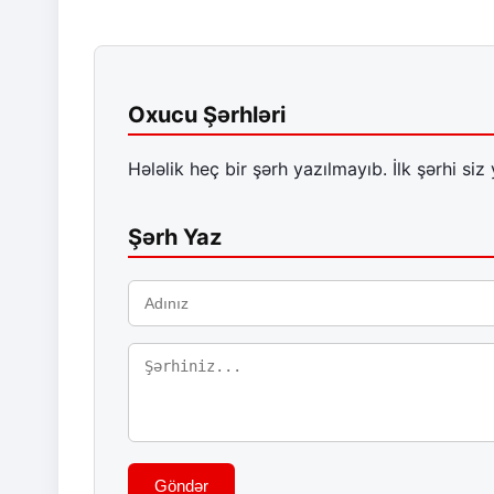
Oxucu Şərhləri
Hələlik heç bir şərh yazılmayıb. İlk şərhi siz 
Şərh Yaz
Göndər