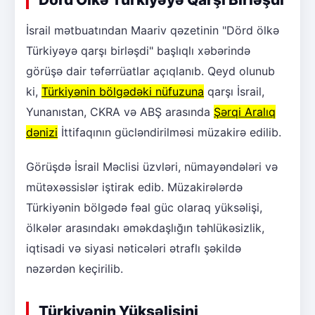
İsrail mətbuatından Maariv qəzetinin "Dörd ölkə
Türkiyəyə qarşı birləşdi" başlıqlı xəbərində
görüşə dair təfərrüatlar açıqlanıb. Qeyd olunub
ki,
Türkiyənin bölgədəki nüfuzuna
qarşı İsrail,
Yunanıstan, CKRA və ABŞ arasında
Şərqi Aralıq
dənizi
İttifaqının gücləndirilməsi müzakirə edilib.
Görüşdə İsrail Məclisi üzvləri, nümayəndələri və
mütəxəssislər iştirak edib. Müzakirələrdə
Türkiyənin bölgədə fəal güc olaraq yüksəlişi,
ölkələr arasındakı əməkdaşlığın təhlükəsizlik,
iqtisadi və siyasi nəticələri ətraflı şəkildə
nəzərdən keçirilib.
Türkiyənin Yüksəlişini