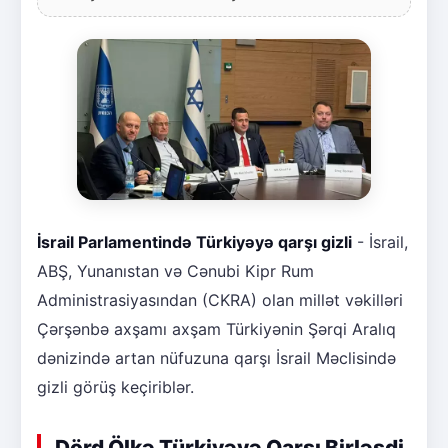
İsrail Parlamentində Türkiyəyə qarşı gizli
- İsrail,
ABŞ, Yunanıstan və Cənubi Kipr Rum
Administrasiyasından (CKRA) olan millət vəkilləri
Çərşənbə axşamı axşam Türkiyənin Şərqi Aralıq
dənizində artan nüfuzuna qarşı İsrail Məclisində
gizli görüş keçiriblər.
Dörd Ölkə Türkiyəyə Qarşı Birləşdi