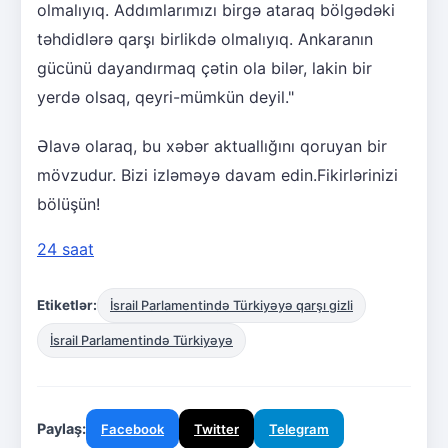
olmalıyıq. Addımlarımızı birgə ataraq bölgədəki
təhdidlərə qarşı birlikdə olmalıyıq. Ankaranın
gücünü dayandırmaq çətin ola bilər, lakin bir
yerdə olsaq, qeyri-mümkün deyil."
Əlavə olaraq, bu xəbər aktuallığını qoruyan bir
mövzudur. Bizi izləməyə davam edin.Fikirlərinizi
bölüşün!
24 saat
Etiketlər:
İsrail Parlamentində Türkiyəyə qarşı gizli
İsrail Parlamentində Türkiyəyə
Paylaş:
Facebook
Twitter
Telegram