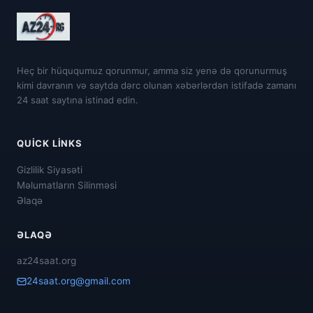
Heç bir hüququmuz qorunmur, amma siz yenə də qorunurmuş
kimi davranın və saytda dərc olunan xəbərlərdən istifadə zamanı
24 saat saytına istinad edin.
QUICK LINKS
Gizlilik Siyasəti
Məlumatların Silinməsi
Əlaqə
ƏLAQƏ
az24saat.org
24saat.org@gmail.com