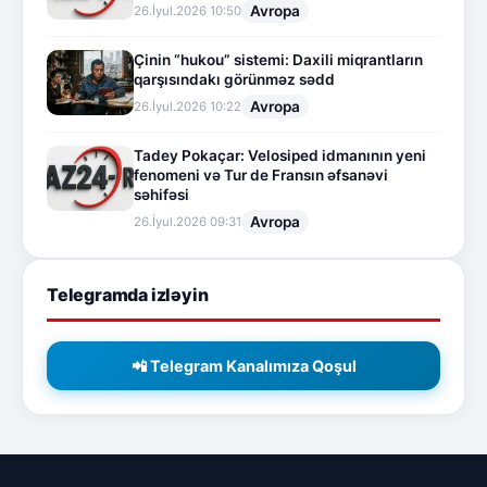
Avropa
26.İyul.2026 10:50
Çinin “hukou” sistemi: Daxili miqrantların
qarşısındakı görünməz sədd
Avropa
26.İyul.2026 10:22
Tadey Pokaçar: Velosiped idmanının yeni
fenomeni və Tur de Fransın əfsanəvi
səhifəsi
Avropa
26.İyul.2026 09:31
Telegramda izləyin
📲 Telegram Kanalımıza Qoşul