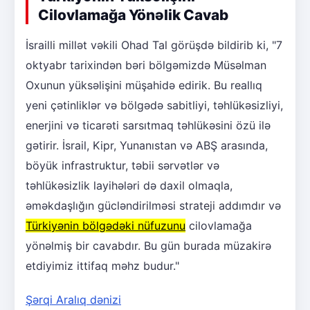
Cilovlamağa Yönəlik Cavab
İsrailli millət vəkili Ohad Tal görüşdə bildirib ki, "7
oktyabr tarixindən bəri bölgəmizdə Müsəlman
Oxunun yüksəlişini müşahidə edirik. Bu reallıq
yeni çətinliklər və bölgədə sabitliyi, təhlükəsizliyi,
enerjini və ticarəti sarsıtmaq təhlükəsini özü ilə
gətirir. İsrail, Kipr, Yunanıstan və ABŞ arasında,
böyük infrastruktur, təbii sərvətlər və
təhlükəsizlik layihələri də daxil olmaqla,
əməkdaşlığın gücləndirilməsi strateji addımdır və
Türkiyənin bölgədəki nüfuzunu
cilovlamağa
yönəlmiş bir cavabdır. Bu gün burada müzakirə
etdiyimiz ittifaq məhz budur."
Şərqi Aralıq dənizi