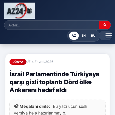
🔍
AZ
EN
RU
14.Fevral.2026
DÜNYA
İsrail Parlamentində Türkiyəyə
qarşı gizli toplantı Dörd ölkə
Ankaranı hədəf aldı
🎧 Məqaləni dinlə:
Bu yazı üçün səsli
versiya hələ hazırlanmayıb.