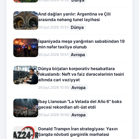
Dünya
26.İyul.2026 10:52
And dağları yarılır: Argentina və Çili
arasında nəhəng tunel layihəsi
Dünya
26.İyul.2026 10:51
İspaniyada meşə yanğınları səbəbindən 19
min nəfər təxliyə olunub
Avropa
26.İyul.2026 10:51
Dünya birjaları korporativ hesabatlara
fokuslanıb: Neft və faiz dərəcələrinin təsiri
altında cari vəziyyət
Avropa
26.İyul.2026 10:50
İbay Llanosun "La Velada del Año 6" boks
gecəsi rekordları alt-üst etdi
Avropa
26.İyul.2026 10:50
Donald Trampın İran strategiyası: Yaxın
Şərqdə növbəti gərginlik mərhələsi