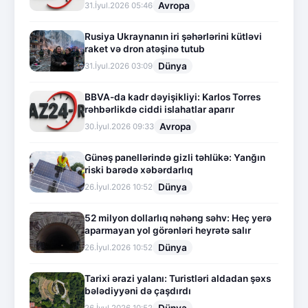
Avropa
31.İyul.2026 05:46
Rusiya Ukraynanın iri şəhərlərini kütləvi
raket və dron atəşinə tutub
Dünya
31.İyul.2026 03:09
BBVA-da kadr dəyişikliyi: Karlos Torres
rəhbərlikdə ciddi islahatlar aparır
Avropa
30.İyul.2026 09:33
Günəş panellərində gizli təhlükə: Yanğın
riski barədə xəbərdarlıq
Dünya
26.İyul.2026 10:52
52 milyon dollarlıq nəhəng səhv: Heç yerə
aparmayan yol görənləri heyrətə salır
Dünya
26.İyul.2026 10:52
Tarixi ərazi yalanı: Turistləri aldadan şəxs
bələdiyyəni də çaşdırdı