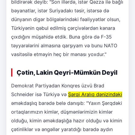
bildirərək deyib: "Son illərdə, istər Qəzza ilə bağlı
bəyanatlar, istər Suriyadakı təsir, istərsə də
dünyanın digər bölgələrindəki fəaliyyətlər olsun,
Türkiyənin qəbul edilmiş çərçivələrdən kənara
çıxdığını müşahidə etdik. Buna görə də F-35
təyyarələrini almasına qarşıyam və bunu NATO
vasitəsilə etməyin heç bir mənası yoxdur."
Çətin, Lakin Qeyri-Mümkün Deyil
Demokrat Partiyadan Konqres üzvü Brad
Schneider isə Türkiyə və
Şərqi Aralıq dənizindəki
əməkdaşlıq barədə belə danışıb: "Yaxın Şərqdəki
ortaqlarımızın kimlər, düşmənlərimizin kimlər
olduğu, kimin əməkdaşlığa hazır olduğu və kimin
çətinliklər və əngəllər yaratdığı barədə aydın