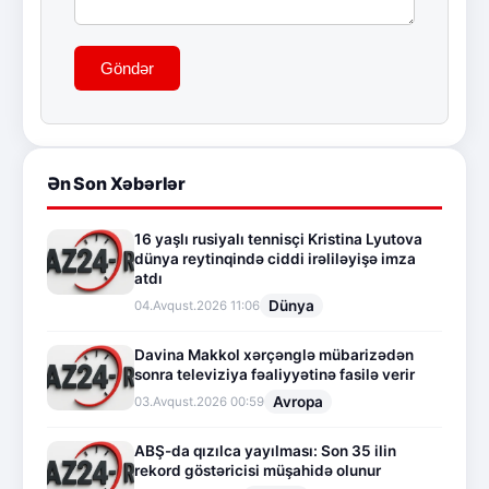
Göndər
Ən Son Xəbərlər
16 yaşlı rusiyalı tennisçi Kristina Lyutova
dünya reytinqində ciddi irəliləyişə imza
atdı
Dünya
04.Avqust.2026 11:06
Davina Makkol xərçənglə mübarizədən
sonra televiziya fəaliyyətinə fasilə verir
Avropa
03.Avqust.2026 00:59
ABŞ-da qızılca yayılması: Son 35 ilin
rekord göstəricisi müşahidə olunur