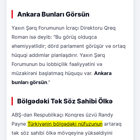
Ankara Bunları Görsün
Yaxın Şərq Forumunun İcraçı Direktoru Qreq
Roman isə deyib: "Bu görüş olduqca
əhəmiyyətlidir; dörd parlament görüşür və ortaq
hüquqi addımlar planlaşdırır. Yaxın Şərq
Forumunun bu lobbiçilik fəaliyyətini və
müzakirəni başlatmaq hüququ var.
Ankara
bunları görsün
."
Bölgədəki Tək Söz Sahibi Ölkə
ABŞ-dan Respublikaçı Konqres üzvü Randy
Payne
Türkiyənin bölgədəki nüfuzunun
artaraq
tək söz sahibi ölkə mövqeyinə yüksəldiyini