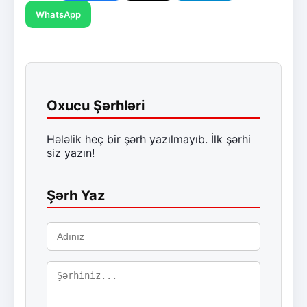
WhatsApp
Oxucu Şərhləri
Hələlik heç bir şərh yazılmayıb. İlk şərhi
siz yazın!
Şərh Yaz