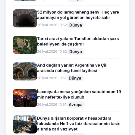
52 milyon dollarlıq nəhəng səhv: Heç yerə
aparmayan yol görənləri heyrətə salır
Dünya
26.İyul.2026 10:52
Tarixi ərazi yalanı: Turistləri aldadan şəxs
bələdiyyəni də çaşdırdı
Dünya
26.İyul.2026 10:52
And dağları yarılır: Argentina və Çili
arasında nəhəng tunel layihəsi
Dünya
26.İyul.2026 10:51
İspaniyada meşə yanğınları səbəbindən 19
min nəfər təxliyə olunub
Avropa
26.İyul.2026 10:51
Dünya birjaları korporativ hesabatlara
fokuslanıb: Neft və faiz dərəcələrinin təsiri
altında cari vəziyyət