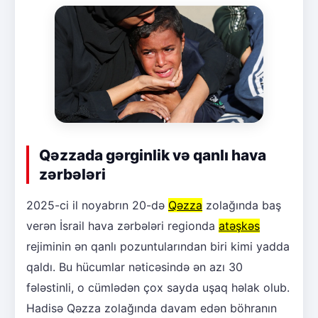
Qəzzada gərginlik və qanlı hava
zərbələri
2025-ci il noyabrın 20-də
Qəzza
zolağında baş
verən İsrail hava zərbələri regionda
atəşkəs
rejiminin ən qanlı pozuntularından biri kimi yadda
qaldı. Bu hücumlar nəticəsində ən azı 30
fələstinli, o cümlədən çox sayda uşaq həlak olub.
Hadisə Qəzza zolağında davam edən böhranın