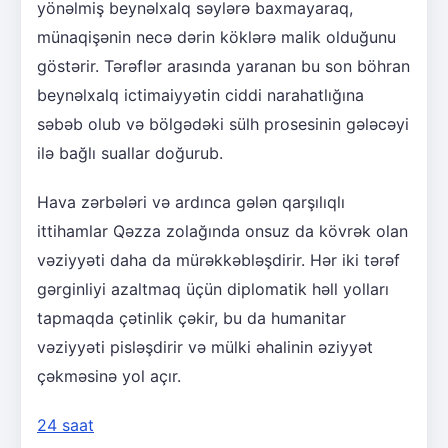
yönəlmiş beynəlxalq səylərə baxmayaraq,
münaqişənin necə dərin köklərə malik olduğunu
göstərir. Tərəflər arasında yaranan bu son böhran
beynəlxalq ictimaiyyətin ciddi narahatlığına
səbəb olub və bölgədəki sülh prosesinin gələcəyi
ilə bağlı suallar doğurub.
Hava zərbələri və ardınca gələn qarşılıqlı
ittihamlar Qəzza zolağında onsuz da kövrək olan
vəziyyəti daha da mürəkkəbləşdirir. Hər iki tərəf
gərginliyi azaltmaq üçün diplomatik həll yolları
tapmaqda çətinlik çəkir, bu da humanitar
vəziyyəti pisləşdirir və mülki əhalinin əziyyət
çəkməsinə yol açır.
24 saat