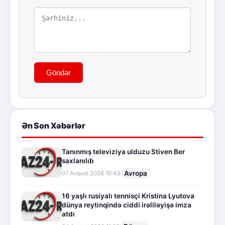
Göndər
Ən Son Xəbərlər
Tanınmış televiziya ulduzu Stiven Ber
saxlanılıb
Avropa
07.Avqust.2026 10:43
16 yaşlı rusiyalı tennisçi Kristina Lyutova
dünya reytinqində ciddi irəliləyişə imza
atdı