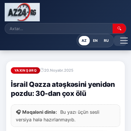
🔍
AZ
EN
RU
20.Noyabr.2025
YAXIN ŞƏRQ
İsrail Qəzza atəşkəsini yenidən
pozdu: 30-dan çox ölü
🎧 Məqaləni dinlə:
Bu yazı üçün səsli
versiya hələ hazırlanmayıb.