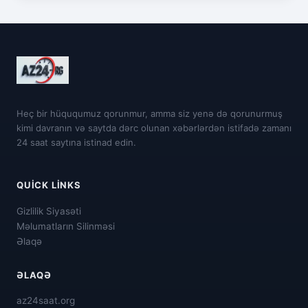
Heç bir hüququmuz qorunmur, amma siz yenə də qorunurmuş
kimi davranın və saytda dərc olunan xəbərlərdən istifadə zamanı
24 saat saytına istinad edin.
QUICK LINKS
Gizlilik Siyasəti
Məlumatların Silinməsi
Əlaqə
ƏLAQƏ
az24saat.org