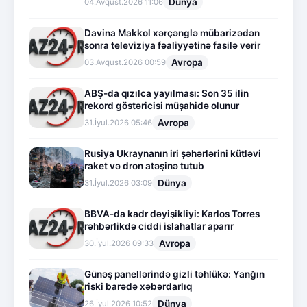
Dünya
04.Avqust.2026 11:06
Davina Makkol xərçənglə mübarizədən
sonra televiziya fəaliyyətinə fasilə verir
Avropa
03.Avqust.2026 00:59
ABŞ-da qızılca yayılması: Son 35 ilin
rekord göstəricisi müşahidə olunur
Avropa
31.İyul.2026 05:46
Rusiya Ukraynanın iri şəhərlərini kütləvi
raket və dron atəşinə tutub
Dünya
31.İyul.2026 03:09
BBVA-da kadr dəyişikliyi: Karlos Torres
rəhbərlikdə ciddi islahatlar aparır
Avropa
30.İyul.2026 09:33
Günəş panellərində gizli təhlükə: Yanğın
riski barədə xəbərdarlıq
Dünya
26.İyul.2026 10:52