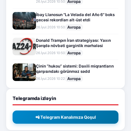
Avropa
26.İyul.2026 10:50
İbay Llanosun "La Velada del Año 6" boks
gecəsi rekordları alt-üst etdi
Avropa
26.İyul.2026 10:50
Donald Trampın İran strategiyası: Yaxın
Şərqdə növbəti gərginlik mərhələsi
Avropa
26.İyul.2026 10:50
Çinin “hukou” sistemi: Daxili miqrantların
qarşısındakı görünməz sədd
Avropa
26.İyul.2026 10:22
Telegramda izləyin
📲 Telegram Kanalımıza Qoşul