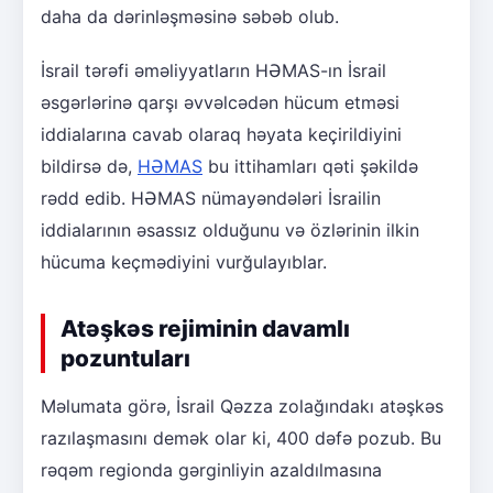
daha da dərinləşməsinə səbəb olub.
İsrail tərəfi əməliyyatların HƏMAS-ın İsrail
əsgərlərinə qarşı əvvəlcədən hücum etməsi
iddialarına cavab olaraq həyata keçirildiyini
bildirsə də,
HƏMAS
bu ittihamları qəti şəkildə
rədd edib. HƏMAS nümayəndələri İsrailin
iddialarının əsassız olduğunu və özlərinin ilkin
hücuma keçmədiyini vurğulayıblar.
Atəşkəs rejiminin davamlı
pozuntuları
Məlumata görə, İsrail Qəzza zolağındakı atəşkəs
razılaşmasını demək olar ki, 400 dəfə pozub. Bu
rəqəm regionda gərginliyin azaldılmasına