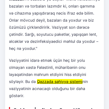
bazaları və torbaları lazımdır ki, onları qarnıma
və cihazıma yapışdıraraq nəcis ifraz edə bilim.
Onlar mövcud deyil, bazaları da yoxdur və biz
özümüzü çirkləndiririk. Vəziyyət son dərəcə
çətindir. Sarğı, soyutucu paketlər, yapışqan lent,
əlcəklər və dezinfeksiyaedici məhlul da yoxdur –
heç nə yoxdur."
Vəziyyətini idarə etmək üçün heç bir yolu
olmayan xəstə Fələstinli, müharibənin onu
ləyaqətindən məhrum etdiyini hiss etdiyini
söyləyir. Bu da
Qəzzada səhiyyə sistemi
nin
vəziyyətinin acınacaqlı olduğunu bir daha
göstərir.