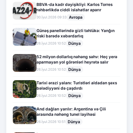
BBVA-da kadr dəyişikliyi: Karlos Torres
rəhbərlikdə ciddi islahatlar aparır
Avropa
30.İyul.2026 09:33
Günəş panellərində gizli təhlükə: Yanğın
riski barədə xəbərdarlıq
Dünya
26.İyul.2026 10:52
52 milyon dollarlıq nəhəng səhv: Heç yerə
aparmayan yol görənləri heyrətə salır
Dünya
26.İyul.2026 10:52
Tarixi ərazi yalanı: Turistləri aldadan şəxs
bələdiyyəni də çaşdırdı
Dünya
26.İyul.2026 10:52
And dağları yarılır: Argentina və Çili
arasında nəhəng tunel layihəsi
Dünya
26.İyul.2026 10:51