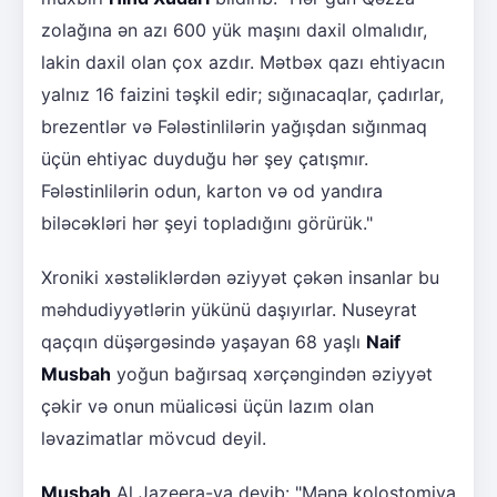
zolağına ən azı 600 yük maşını daxil olmalıdır,
lakin daxil olan çox azdır. Mətbəx qazı ehtiyacın
yalnız 16 faizini təşkil edir; sığınacaqlar, çadırlar,
brezentlər və Fələstinlilərin yağışdan sığınmaq
üçün ehtiyac duyduğu hər şey çatışmır.
Fələstinlilərin odun, karton və od yandıra
biləcəkləri hər şeyi topladığını görürük."
Xroniki xəstəliklərdən əziyyət çəkən insanlar bu
məhdudiyyətlərin yükünü daşıyırlar. Nuseyrat
qaçqın düşərgəsində yaşayan 68 yaşlı
Naif
Musbah
yoğun bağırsaq xərçəngindən əziyyət
çəkir və onun müalicəsi üçün lazım olan
ləvazimatlar mövcud deyil.
Musbah
Al Jazeera-ya deyib: "Mənə kolostomiya