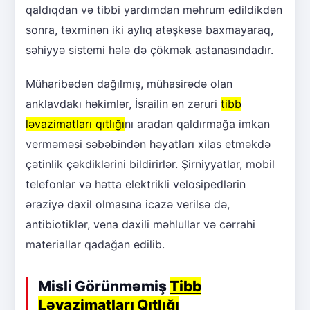
qaldıqdan və tibbi yardımdan məhrum edildikdən
sonra, təxminən iki aylıq atəşkəsə baxmayaraq,
səhiyyə sistemi hələ də çökmək astanasındadır.
Müharibədən dağılmış, mühasirədə olan
anklavdakı həkimlər, İsrailin ən zəruri
tibb
ləvazimatları qıtlığı
nı aradan qaldırmağa imkan
verməməsi səbəbindən həyatları xilas etməkdə
çətinlik çəkdiklərini bildirirlər. Şirniyyatlar, mobil
telefonlar və hətta elektrikli velosipedlərin
əraziyə daxil olmasına icazə verilsə də,
antibiotiklər, vena daxili məhlullar və cərrahi
materiallar qadağan edilib.
Misli Görünməmiş
Tibb
Ləvazimatları Qıtlığı