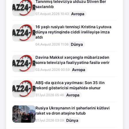
Tanınmış televiziya ulduzu Stiven Ber
saxlanılıb
Avropa
07.Avqust.2026 10:43
16 yaşlı rusiyalı tennisçi Kristina Lyutova
dünya reytinqində ciddi irəliləyişə imza
atdı
Dünya
04.Avqust.2026 11:06
Davina Makkol xərçənglə mübarizədən
sonra televiziya fəaliyyətinə fasilə verir
Avropa
03.Avqust.2026 00:59
ABŞ-da qızılca yayılması: Son 35 ilin
rekord göstəricisi müşahidə olunur
Avropa
31.İyul.2026 05:46
Rusiya Ukraynanın iri şəhərlərini kütləvi
raket və dron atəşinə tutub
Dünya
31.İyul.2026 03:09