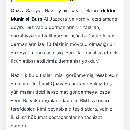
Qəzza Səhiyyə Nazirliyinin baş direktoru
doktor
Munir əl-Burş
Al Jazeera-yə verdiyi açıqlamada
deyib: "Biz vacib dərmanların 54 faizinin,
cərrahiyyə və təcili yardım üçün istifadə olunan
dərmanların isə 40 faizinin mövcud olmadığı bir
vəziyyətlə qarşılaşmışıq. Yaralıları müalicə etmək
üçün etibar etdiyimiz dərmanlar yoxdur."
Nazirlik bu qıtlıqları misli görünməmiş hesab edir
və bildirir ki, İsrail Qəzzaya həftədə yalnız beş
yük maşını tibbi ləvazimat göndərməyə icazə
verir. Bu yük maşınlarından üçü BMT və onun
tərəfdaşları kimi beynəlxalq təşkilatlara, yalnız
ikisi isə hökumət xəstəxanalarına təchizat
çatdırır.