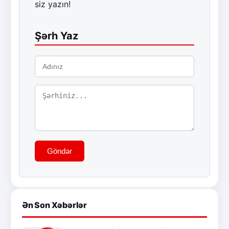
siz yazın!
Şərh Yaz
Göndər
Ən Son Xəbərlər