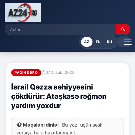
🔍
AZ
EN
RU
07.Dekabr.2025
YAXIN ŞƏRQ
İsrail Qəzza səhiyyəsini
çökdürür: Atəşkəsə rəğmən
yardım yoxdur
🎧 Məqaləni dinlə:
Bu yazı üçün səsli
versiya hələ hazırlanmayıb.