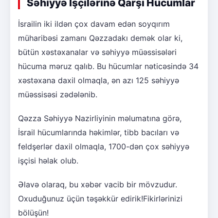
Səhiyyə İşçilərinə Qarşı Hücumlar
İsrailin iki ildən çox davam edən soyqırım
müharibəsi zamanı Qəzzadakı demək olar ki,
bütün xəstəxanalar və səhiyyə müəssisələri
hücuma məruz qalıb. Bu hücumlar nəticəsində 34
xəstəxana daxil olmaqla, ən azı 125 səhiyyə
müəssisəsi zədələnib.
Qəzza Səhiyyə Nazirliyinin məlumatına görə,
İsrail hücumlarında həkimlər, tibb bacıları və
feldşerlər daxil olmaqla, 1700-dən çox səhiyyə
işçisi həlak olub.
Əlavə olaraq, bu xəbər vacib bir mövzudur.
Oxuduğunuz üçün təşəkkür edirik!Fikirlərinizi
bölüşün!