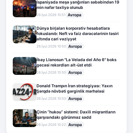
İspaniyada meşə yanğınları səbəbindən 19
min nəfər təxliyə olunub
Avropa
26.İyul.2026 10:51
Dünya birjaları korporativ hesabatlara
fokuslanıb: Neft və faiz dərəcələrinin təsiri
altında cari vəziyyət
Avropa
26.İyul.2026 10:50
İbay Llanosun "La Velada del Año 6" boks
gecəsi rekordları alt-üst etdi
Avropa
26.İyul.2026 10:50
Donald Trampın İran strategiyası: Yaxın
Şərqdə növbəti gərginlik mərhələsi
Avropa
26.İyul.2026 10:50
Çinin “hukou” sistemi: Daxili miqrantların
qarşısındakı görünməz sədd
Avropa
26.İyul.2026 10:22