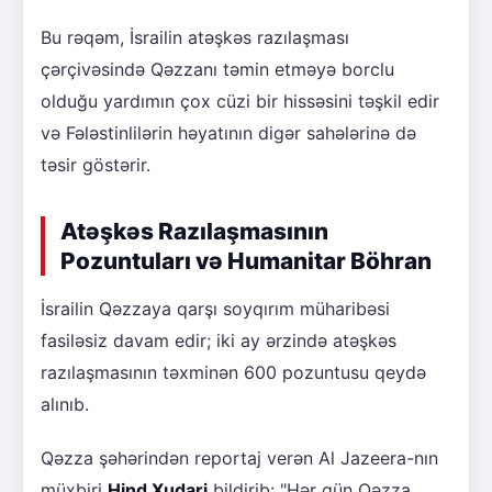
Bu rəqəm, İsrailin atəşkəs razılaşması
çərçivəsində Qəzzanı təmin etməyə borclu
olduğu yardımın çox cüzi bir hissəsini təşkil edir
və Fələstinlilərin həyatının digər sahələrinə də
təsir göstərir.
Atəşkəs Razılaşmasının
Pozuntuları və Humanitar Böhran
İsrailin Qəzzaya qarşı soyqırım müharibəsi
fasiləsiz davam edir; iki ay ərzində atəşkəs
razılaşmasının təxminən 600 pozuntusu qeydə
alınıb.
Qəzza şəhərindən reportaj verən Al Jazeera-nın
müxbiri
Hind Xudari
bildirib: "Hər gün Qəzza