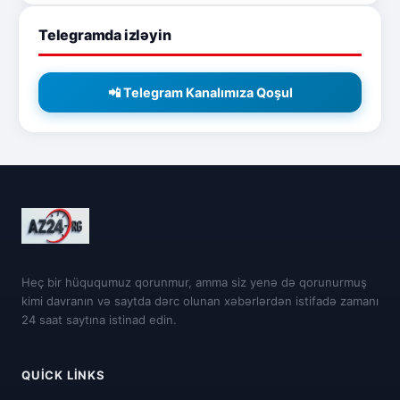
Telegramda izləyin
📲 Telegram Kanalımıza Qoşul
Heç bir hüququmuz qorunmur, amma siz yenə də qorunurmuş
kimi davranın və saytda dərc olunan xəbərlərdən istifadə zamanı
24 saat saytına istinad edin.
QUICK LINKS