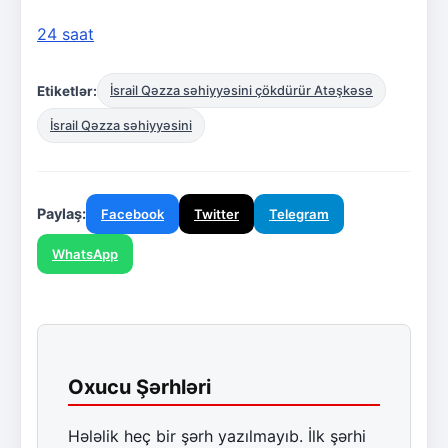
24 saat
Etiketlər:
İsrail Qəzza səhiyyəsini çökdürür Atəşkəsə
İsrail Qəzza səhiyyəsini
Paylaş:
Facebook
Twitter
Telegram
WhatsApp
Oxucu Şərhləri
Hələlik heç bir şərh yazılmayıb. İlk şərhi