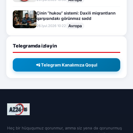
Çinin “hukou” sistemi: Daxili miqrantların
qarşısındakı görünməz sədd
Avropa
26.İyul.2026 10:22
Telegramda izləyin
📲 Telegram Kanalımıza Qoşul
Heç bir hüququmuz qorunmur, amma siz yenə də qorunurmuş