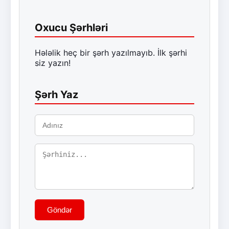
Oxucu Şərhləri
Hələlik heç bir şərh yazılmayıb. İlk şərhi
siz yazın!
Şərh Yaz
Göndər