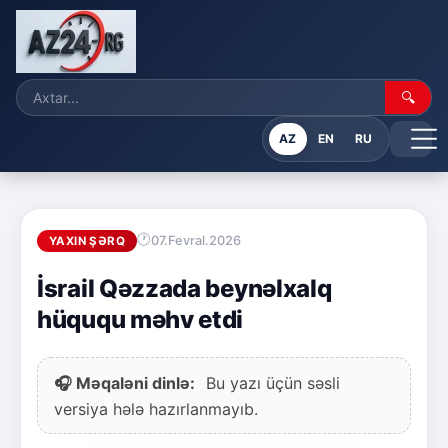
🔍
AZ
EN
RU
07.Fevral.2026
YAXIN ŞƏRQ
İsrail Qəzzada beynəlxalq
hüququ məhv etdi
🎧 Məqaləni dinlə:
Bu yazı üçün səsli
versiya hələ hazırlanmayıb.