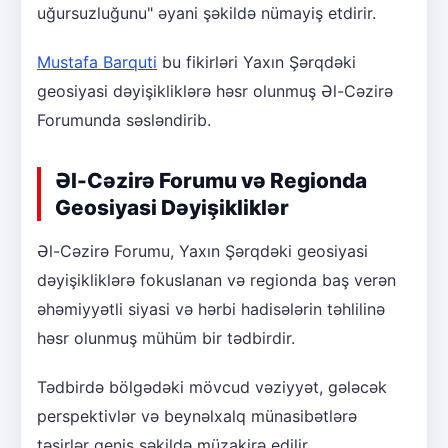
uğursuzluğunu" əyani şəkildə nümayiş etdirir.
Mustafa Barquti
bu fikirləri Yaxın Şərqdəki
geosiyasi dəyişikliklərə həsr olunmuş Əl-Cəzirə
Forumunda səsləndirib.
Əl-Cəzirə Forumu və Regionda
Geosiyasi Dəyişikliklər
Əl-Cəzirə Forumu, Yaxın Şərqdəki geosiyasi
dəyişikliklərə fokuslanan və regionda baş verən
əhəmiyyətli siyasi və hərbi hadisələrin təhlilinə
həsr olunmuş mühüm bir tədbirdir.
Tədbirdə bölgədəki mövcud vəziyyət, gələcək
perspektivlər və beynəlxalq münasibətlərə
təsirlər geniş şəkildə müzakirə edilir.