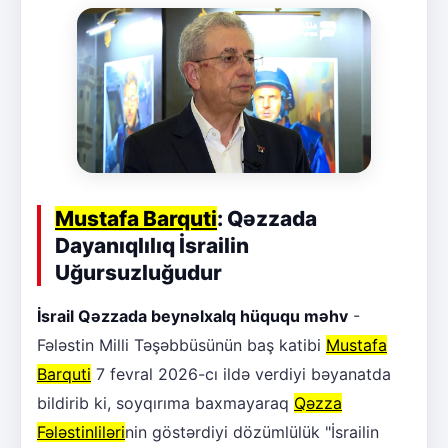
Mustafa Barquti
: Qəzzada
Dayanıqlılıq İsrailin
Uğursuzluğudur
İsrail Qəzzada beynəlxalq hüququ məhv
-
Fələstin Milli Təşəbbüsünün baş katibi
Mustafa
Barquti
7 fevral 2026-cı ildə verdiyi bəyanatda
bildirib ki, soyqırıma baxmayaraq
Qəzza
Fələstinliləri
nin göstərdiyi dözümlülük "İsrailin