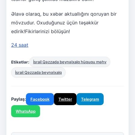
Əlavə olaraq, bu xəbər aktuallığını qoruyan bir
mövzudur. Oxuduğunuz üçün təşəkkür
edirik!Fikirlərinizi bölüşün!
24 saat
Etiketlər:
İsrail Qəzzada beynəlxalq hüququ məhv
İsrail Qəzzada beynəlxalq
Paylaş:
Facebook
Twitter
Telegram
WhatsApp