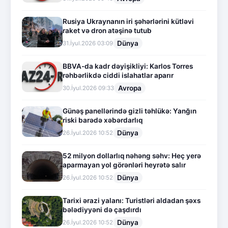
Rusiya Ukraynanın iri şəhərlərini kütləvi
raket və dron atəşinə tutub
Dünya
31.İyul.2026 03:09
BBVA-da kadr dəyişikliyi: Karlos Torres
rəhbərlikdə ciddi islahatlar aparır
Avropa
30.İyul.2026 09:33
Günəş panellərində gizli təhlükə: Yanğın
riski barədə xəbərdarlıq
Dünya
26.İyul.2026 10:52
52 milyon dollarlıq nəhəng səhv: Heç yerə
aparmayan yol görənləri heyrətə salır
Dünya
26.İyul.2026 10:52
Tarixi ərazi yalanı: Turistləri aldadan şəxs
bələdiyyəni də çaşdırdı
Dünya
26.İyul.2026 10:52