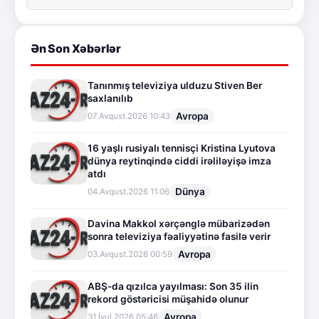
Ən Son Xəbərlər
Tanınmış televiziya ulduzu Stiven Ber
saxlanılıb
Avropa
07.Avqust.2026 10:43
16 yaşlı rusiyalı tennisçi Kristina Lyutova
dünya reytinqində ciddi irəliləyişə imza
atdı
Dünya
04.Avqust.2026 11:06
Davina Makkol xərçənglə mübarizədən
sonra televiziya fəaliyyətinə fasilə verir
Avropa
03.Avqust.2026 00:59
ABŞ-da qızılca yayılması: Son 35 ilin
rekord göstəricisi müşahidə olunur
Avropa
31.İyul.2026 05:46