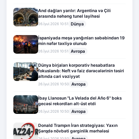
And dağları yarılır: Argentina və Çili
arasında nəhəng tunel layihəsi
Dünya
26.İyul.2026 10:51
İspaniyada meşə yanğınları səbəbindən 19
min nəfər təxliyə olunub
Avropa
26.İyul.2026 10:51
Dünya birjaları korporativ hesabatlara
fokuslanıb: Neft və faiz dərəcələrinin təsiri
altında cari vəziyyət
Avropa
26.İyul.2026 10:50
İbay Llanosun "La Velada del Año 6" boks
gecəsi rekordları alt-üst etdi
Avropa
26.İyul.2026 10:50
Donald Trampın İran strategiyası: Yaxın
Şərqdə növbəti gərginlik mərhələsi
Avropa
26.İyul.2026 10:50