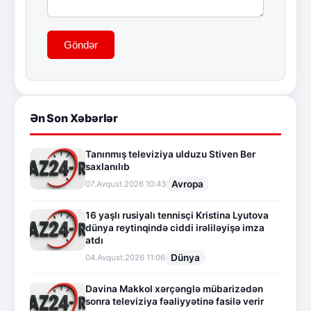
Göndər
Ən Son Xəbərlər
Tanınmış televiziya ulduzu Stiven Ber
saxlanılıb
Avropa
07.Avqust.2026 10:43
16 yaşlı rusiyalı tennisçi Kristina Lyutova
dünya reytinqində ciddi irəliləyişə imza
atdı
Dünya
04.Avqust.2026 11:06
Davina Makkol xərçənglə mübarizədən
sonra televiziya fəaliyyətinə fasilə verir