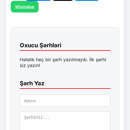
WhatsApp
Oxucu Şərhləri
Hələlik heç bir şərh yazılmayıb. İlk şərhi
siz yazın!
Şərh Yaz