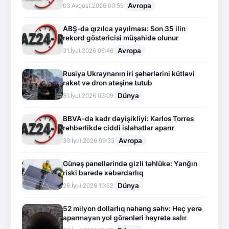
Avropa
03.Avqust.2026 00:59
ABŞ-da qızılca yayılması: Son 35 ilin
rekord göstəricisi müşahidə olunur
Avropa
31.İyul.2026 05:46
Rusiya Ukraynanın iri şəhərlərini kütləvi
raket və dron atəşinə tutub
Dünya
31.İyul.2026 03:09
BBVA-da kadr dəyişikliyi: Karlos Torres
rəhbərlikdə ciddi islahatlar aparır
Avropa
30.İyul.2026 09:33
Günəş panellərində gizli təhlükə: Yanğın
riski barədə xəbərdarlıq
Dünya
26.İyul.2026 10:52
52 milyon dollarlıq nəhəng səhv: Heç yerə
aparmayan yol görənləri heyrətə salır