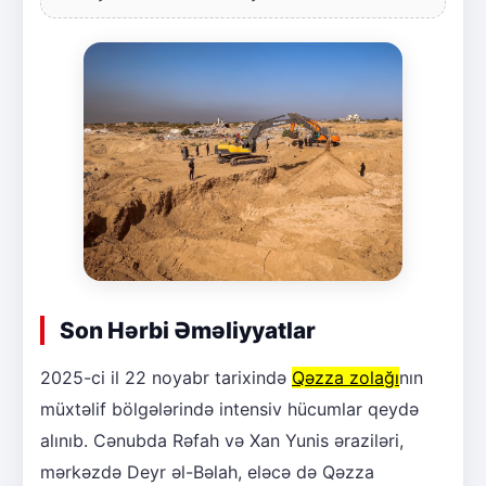
Son Hərbi Əməliyyatlar
2025-ci il 22 noyabr tarixində
Qəzza zolağı
nın
müxtəlif bölgələrində intensiv hücumlar qeydə
alınıb. Cənubda Rəfah və Xan Yunis əraziləri,
mərkəzdə Deyr əl-Bəlah, eləcə də Qəzza