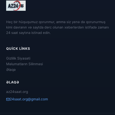
Heç bir hüququmuz qorunmur, amma siz yenə də qorunurmuş
kimi davranın və saytda dərc olunan xəbərlərdən istifadə zamanı
24 saat saytına istinad edin.
QUICK LINKS
Gizlilik Siyasəti
Məlumatların Silinməsi
Əlaqə
ƏLAQƏ
az24saat.org
24saat.org@gmail.com