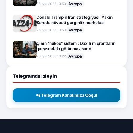
Avropa
26.İyul.2026 10:50
Donald Trampın İran strategiyası: Yaxın
Şərqdə növbəti gərginlik mərhələsi
Avropa
26.İyul.2026 10:50
Çinin “hukou” sistemi: Daxili miqrantların
qarşısındakı görünməz sədd
Avropa
26.İyul.2026 10:22
Telegramda izləyin
📲 Telegram Kanalımıza Qoşul