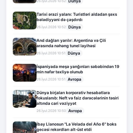
Dünya
26.İyul.2026 10:52
Tarixi ərazi yalanı: Turistləri aldadan şəxs
bələdiyyəni də çaşdırdı
Dünya
26.İyul.2026 10:52
And dağları yarılır: Argentina və Çili
arasında nəhəng tunel layihəsi
Dünya
26.İyul.2026 10:51
İspaniyada meşə yanğınları səbəbindən 19
min nəfər təxliyə olunub
Avropa
26.İyul.2026 10:51
Dünya birjaları korporativ hesabatlara
fokuslanıb: Neft və faiz dərəcələrinin təsiri
altında cari vəziyyət
Avropa
26.İyul.2026 10:50
İbay Llanosun "La Velada del Año 6" boks
gecəsi rekordları alt-üst etdi