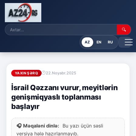
🔍
AZ
EN
RU
22.Noyabr.2025
YAXIN ŞƏRQ
İsrail Qəzzanı vurur, meyitlərin
genişmiqyaslı toplanması
başlayır
🎧 Məqaləni dinlə:
Bu yazı üçün səsli
versiya hələ hazırlanmayıb.