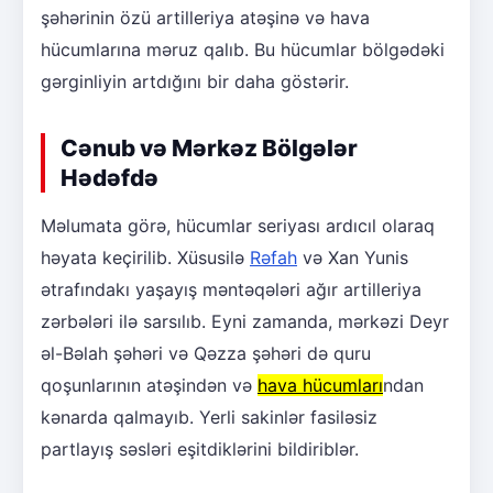
şəhərinin özü artilleriya atəşinə və hava
hücumlarına məruz qalıb. Bu hücumlar bölgədəki
gərginliyin artdığını bir daha göstərir.
Cənub və Mərkəz Bölgələr
Hədəfdə
Məlumata görə, hücumlar seriyası ardıcıl olaraq
həyata keçirilib. Xüsusilə
Rəfah
və Xan Yunis
ətrafındakı yaşayış məntəqələri ağır artilleriya
zərbələri ilə sarsılıb. Eyni zamanda, mərkəzi Deyr
əl-Bəlah şəhəri və Qəzza şəhəri də quru
qoşunlarının atəşindən və
hava hücumları
ndan
kənarda qalmayıb. Yerli sakinlər fasiləsiz
partlayış səsləri eşitdiklərini bildiriblər.