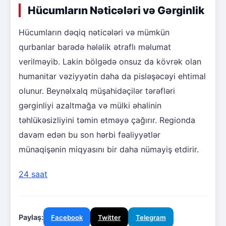
Hücumların Nəticələri və Gərginlik
Hücumların dəqiq nəticələri və mümkün
qurbanlar barədə hələlik ətraflı məlumat
verilməyib. Lakin bölgədə onsuz da kövrək olan
humanitar vəziyyətin daha da pisləşəcəyi ehtimal
olunur. Beynəlxalq müşahidəçilər tərəfləri
gərginliyi azaltmağa və mülki əhalinin
təhlükəsizliyini təmin etməyə çağırır. Regionda
davam edən bu son hərbi fəaliyyətlər
münaqişənin miqyasını bir daha nümayiş etdirir.
24 saat
Paylaş:
Facebook
Twitter
Telegram