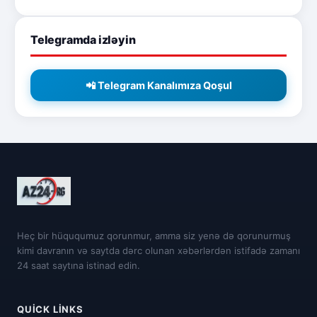
Telegramda izləyin
📲 Telegram Kanalımıza Qoşul
Heç bir hüququmuz qorunmur, amma siz yenə də qorunurmuş
kimi davranın və saytda dərc olunan xəbərlərdən istifadə zamanı
24 saat saytına istinad edin.
QUICK LINKS