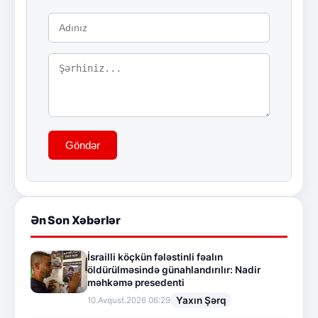
Göndər
Ən Son Xəbərlər
İsrailli köçkün fələstinli fəalın
öldürülməsində günahlandırılır: Nadir
məhkəmə presedenti
Yaxın Şərq
10.Avqust.2026 06:29