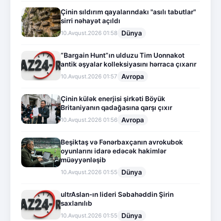
Çinin sıldırım qayalarındakı "asılı tabutlar"
sirri nəhayət açıldı
Dünya
10.Avqust.2026 01:58
“Bargain Hunt”ın ulduzu Tim Uonnakot
antik əşyalar kolleksiyasını hərraca çıxarır
Avropa
10.Avqust.2026 01:57
Çinin külək enerjisi şirkəti Böyük
Britaniyanın qadağasına qarşı çıxır
Avropa
10.Avqust.2026 01:56
Beşiktaş və Fənərbaxçanın avrokubok
oyunlarını idarə edəcək hakimlər
müəyyənləşib
Dünya
10.Avqust.2026 01:55
ultrAslan-ın lideri Səbahəddin Şirin
saxlanılıb
Dünya
10.Avqust.2026 01:55