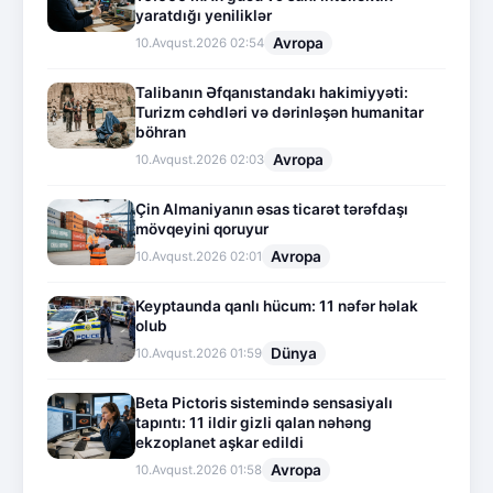
yaratdığı yeniliklər
Avropa
10.Avqust.2026 02:54
Talibanın Əfqanıstandakı hakimiyyəti:
Turizm cəhdləri və dərinləşən humanitar
böhran
Avropa
10.Avqust.2026 02:03
Çin Almaniyanın əsas ticarət tərəfdaşı
mövqeyini qoruyur
Avropa
10.Avqust.2026 02:01
Keyptaunda qanlı hücum: 11 nəfər həlak
olub
Dünya
10.Avqust.2026 01:59
Beta Pictoris sistemində sensasiyalı
tapıntı: 11 ildir gizli qalan nəhəng
ekzoplanet aşkar edildi
Avropa
10.Avqust.2026 01:58