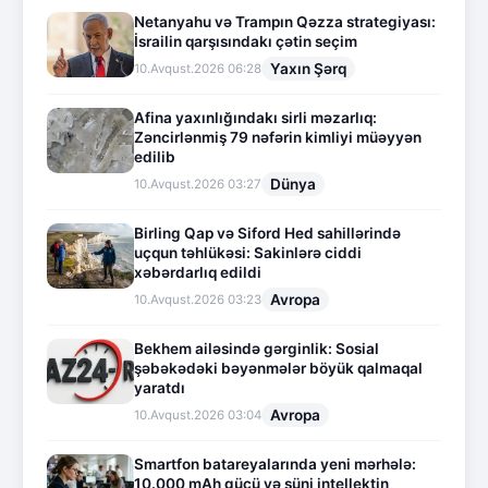
Netanyahu və Trampın Qəzza strategiyası:
İsrailin qarşısındakı çətin seçim
Yaxın Şərq
10.Avqust.2026 06:28
Afina yaxınlığındakı sirli məzarlıq:
Zəncirlənmiş 79 nəfərin kimliyi müəyyən
edilib
Dünya
10.Avqust.2026 03:27
Birling Qap və Siford Hed sahillərində
uçqun təhlükəsi: Sakinlərə ciddi
xəbərdarlıq edildi
Avropa
10.Avqust.2026 03:23
Bekhem ailəsində gərginlik: Sosial
şəbəkədəki bəyənmələr böyük qalmaqal
yaratdı
Avropa
10.Avqust.2026 03:04
Smartfon batareyalarında yeni mərhələ:
10.000 mAh gücü və süni intellektin