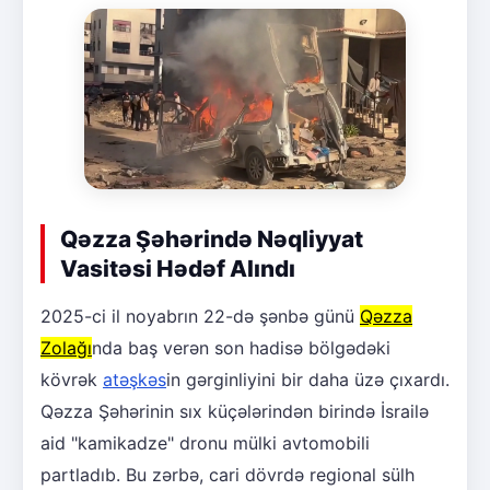
Qəzza Şəhərində Nəqliyyat
Vasitəsi Hədəf Alındı
2025-ci il noyabrın 22-də şənbə günü
Qəzza
Zolağı
nda baş verən son hadisə bölgədəki
kövrək
atəşkəs
in gərginliyini bir daha üzə çıxardı.
Qəzza Şəhərinin sıx küçələrindən birində İsrailə
aid "kamikadze" dronu mülki avtomobili
partladıb. Bu zərbə, cari dövrdə regional sülh