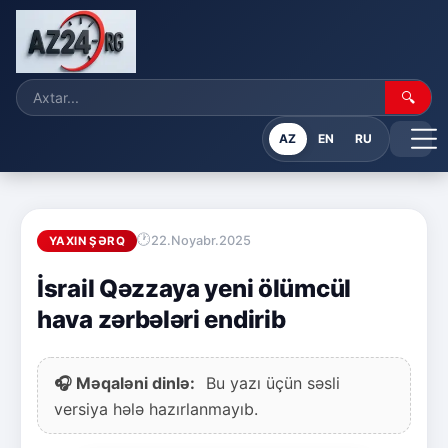
🔍
AZ
EN
RU
22.Noyabr.2025
YAXIN ŞƏRQ
İsrail Qəzzaya yeni ölümcül
hava zərbələri endirib
🎧 Məqaləni dinlə:
Bu yazı üçün səsli
versiya hələ hazırlanmayıb.