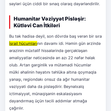
səyləri üçün ciddi bir sınaq olaraq dəyərləndirilir.
Humanitar Vəziyyət Pisləşir:
Kütləvi Can İtkiləri
Bu tək hadisə deyil, son dövrdə baş verən bir sıra
İsrail hücumları
nın davamı idi. Həmin gün ərzində
ərazinin müxtəlif hissələrində gerçəkləşən
əməliyyatlar nəticəsində ən azı 22 nəfər həlak
olub. Artan gərginlik və mütəmadi hücumlar
mülki əhalinin həyatını təhlükə altına qoymaqla
yanaşı, regiondakı onsuz da ağır humanitar
vəziyyəti daha da pisləşdirir. Beynəlxalq
ictimaiyyət, münaqişənin eskalasiyasını
dayandırmaq üçün təcili addımlar atmağa
çağırılır.