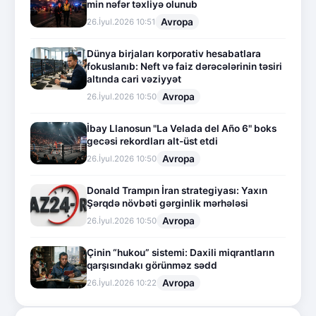
min nəfər təxliyə olunub
Avropa
26.İyul.2026 10:51
Dünya birjaları korporativ hesabatlara
fokuslanıb: Neft və faiz dərəcələrinin təsiri
altında cari vəziyyət
Avropa
26.İyul.2026 10:50
İbay Llanosun "La Velada del Año 6" boks
gecəsi rekordları alt-üst etdi
Avropa
26.İyul.2026 10:50
Donald Trampın İran strategiyası: Yaxın
Şərqdə növbəti gərginlik mərhələsi
Avropa
26.İyul.2026 10:50
Çinin “hukou” sistemi: Daxili miqrantların
qarşısındakı görünməz sədd
Avropa
26.İyul.2026 10:22