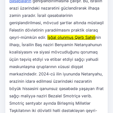
qəsəbələrin
genişləndirilməsinə çalışır. Bu, İsrailin
ərazi üzərindəki nəzarətini gücləndirərək ilhaqa
zəmin yaradır. İsrail qəsəbələrinin
genişləndirilməsi, mövcud şərtlər altında müstəqil
Fələstin dövlətinin yaradılmasını praktik olaraq
qeyri-mümkün edir.
İşğal olunmuş Qərb Sahili
nin
ilhaqı, İsrailin Baş naziri Benyamin Netanyahunun
koalisiyasını və siyasi mövcudluğunu qorumaq
üçün təşviq etdiyi və etibar etdiyi sağçı yəhudi
məskunlaşma qruplarının xüsusi diqqət
mərkəzindədir. 2024-cü ilin iyununda Netanyahu,
ərazinin idarə edilməsi üzərindəki nəzarətin
böyük hissəsini qanunsuz qəsəbədə yaşayan ifrat
sağçı maliyyə naziri Bezalel Smotriçə verib.
Smotriç sentyabr ayında Birləşmiş Millətlər
Təşkilatının iki dövlətli həlli dəstəkləyən qeyri-