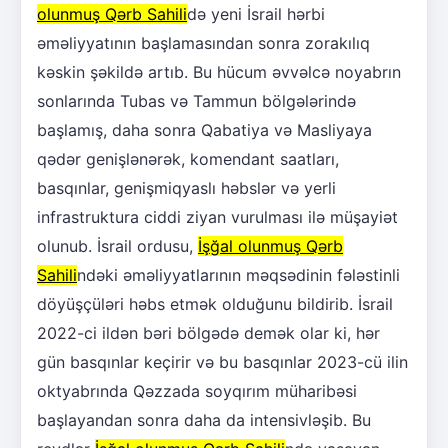
olunmuş Qərb Sahili
də yeni İsrail hərbi
əməliyyatının başlamasından sonra zorakılıq
kəskin şəkildə artıb. Bu hücum əvvəlcə noyabrın
sonlarında Tubas və Tammun bölgələrində
başlamış, daha sonra Qabatiya və Masliyaya
qədər genişlənərək, komendant saatları,
basqınlar, genişmiqyaslı həbslər və yerli
infrastruktura ciddi ziyan vurulması ilə müşayiət
olunub. İsrail ordusu,
İşğal olunmuş Qərb
Sahili
ndəki əməliyyatlarının məqsədinin fələstinli
döyüşçüləri həbs etmək olduğunu bildirib. İsrail
2022-ci ildən bəri bölgədə demək olar ki, hər
gün basqınlar keçirir və bu basqınlar 2023-cü ilin
oktyabrında Qəzzada soyqırım müharibəsi
başlayandan sonra daha da intensivləşib. Bu