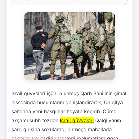
İsrail qüvvələri işğal olunmuş Qərb Sahilinin şimal
hissəsində hücumlarını genişləndirərək, Qalqilya
şəhərinə yeni basqınlar həyata keçirib. Cümə
axşamı sübh tezdən
İsrail qüvvələri
Qalqilyanın
şərq girişinə soxularaq, bir neçə məhəllədə
əsgərlər yerləşdirib və yerli məlumatlara görə,