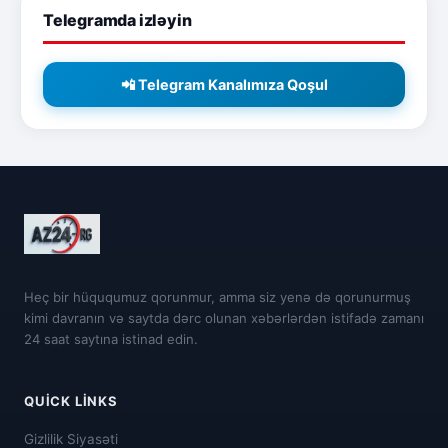
Telegramda izləyin
📲 Telegram Kanalımıza Qoşul
Heç bir hüququmuz qorunmur, amma siz yenə də qorunurmuş
kimi davranın və saytda dərc olunan xəbərlərdən istifadə zamanı
24 saat saytına istinad edin.
QUICK LINKS
Gizlilik Siyasəti