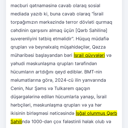
məcburi qətnaməsinə cavab olaraq sosial
mediada yazıb ki, buna cavab olaraq "İsrail
torpağımızın mərkəzində terror dövləti qurmaq
cəhdinin qarşısını almaq üçün [Qərb Sahilinə]
suverenliyini tətbiq etməlidir". Hüquq müdafiə
qrupları və beynəlxalq müşahidəçilər, Qəzza
müharibəsi başlayandan bəri
İsrail qüvvələri
və
yəhudi məskunlaşma qrupları tərəfindən
hücumların artdığını qeyd ediblər. BMT-nin
məlumatlarına görə, 2024-cü ilin yanvarında
Cenin, Nur Şəms və Tulkarem qaçqın
düşərgələrinə edilən hücumlarla yanaşı, İsrail
hərbçiləri, məskunlaşma qrupları və ya hər
ikisinin birləşməsi nəticəsində
İşğal olunmuş Qərb
Sahili
ndə 1000-dən çox fələstinli həlak olub və