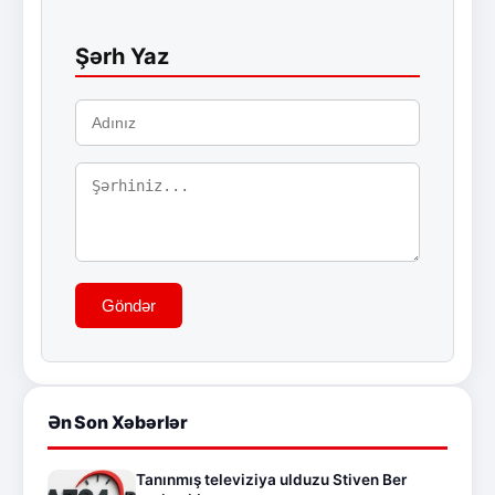
Şərh Yaz
Göndər
Ən Son Xəbərlər
Tanınmış televiziya ulduzu Stiven Ber