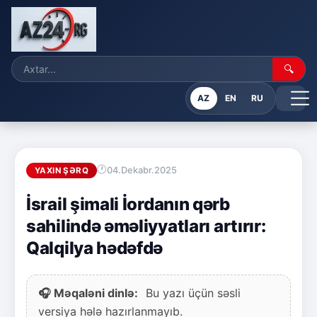
🔍
AZ
EN
RU
04.Dekabr.2025
YAXIN ŞƏRQ
İsrail şimali İordanın qərb
sahilində əməliyyatları artırır:
Qalqilya hədəfdə
🎧 Məqaləni dinlə:
Bu yazı üçün səsli
versiya hələ hazırlanmayıb.