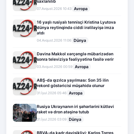
saxlanılıb
Avropa
07.Avqust.2026 10:43
16 yaşlı rusiyalı tennisçi Kristina Lyutova
dünya reytinqində ciddi irəliləyişə imza
atdı
Dünya
04.Avqust.2026 11:06
Davina Makkol xərçənglə mübarizədən
sonra televiziya fəaliyyətinə fasilə verir
Avropa
03.Avqust.2026 00:59
ABŞ-da qızılca yayılması: Son 35 ilin
rekord göstəricisi müşahidə olunur
Avropa
31.İyul.2026 05:46
Rusiya Ukraynanın iri şəhərlərini kütləvi
raket və dron atəşinə tutub
Dünya
31.İyul.2026 03:09
BBVA-da kadr dəyişikliyi: Karlos Torres