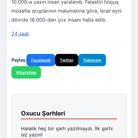
10.000-ə yaxın insan yaralanıb. Fələstin hüquq
müdafiə qruplarının məlumatına görə, İsrail eyni
dövrdə 18.000-dən çox insanı həbs edib.
24 saat
Paylaş:
Facebook
Twitter
Telegram
WhatsApp
Oxucu Şərhləri
Hələlik heç bir şərh yazılmayıb. İlk şərhi
siz yazın!