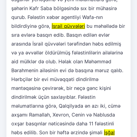
şəhərin Kafr Saba bölgəsində sıx bir mühasirə
qurub. Fələstin xəbər agentliyi Wafa-nın
bildirdiyinə görə,
İsrail qüvvələri
bu məhəllədə bir
sıra evlərə basqın edib. Basqın edilən evlər
arasında İsrail qüvvələri tərəfindən həbs edilmiş
və ya əvvəllər öldürülmüş fələstinlilərin ailələrinə
aid mülklər də olub. Həlak olan Məhəmməd
Bərahmenin ailəsinin evi də basqına məruz qalıb.
Hərbçilər bir evi müvəqqəti dindirilmə
məntəqəsinə çevirərək, bir neçə gənc kişini
dindirilmək üçün saxlayıblar. Fələstin
məlumatlarına görə, Qalqilyada ən azı iki, cümə
axşamı Ramallah, Xevron, Cenin və Nablusda
oxşar basqınlar nəticəsində daha 11 fələstinli
həbs edilib. Son bir həftə ərzində şimali
İşğal