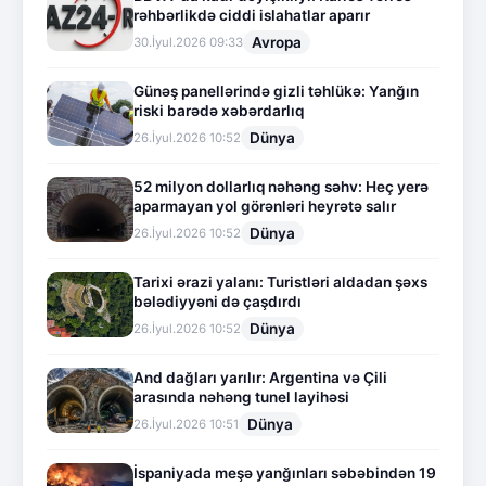
rəhbərlikdə ciddi islahatlar aparır
Avropa
30.İyul.2026 09:33
Günəş panellərində gizli təhlükə: Yanğın
riski barədə xəbərdarlıq
Dünya
26.İyul.2026 10:52
52 milyon dollarlıq nəhəng səhv: Heç yerə
aparmayan yol görənləri heyrətə salır
Dünya
26.İyul.2026 10:52
Tarixi ərazi yalanı: Turistləri aldadan şəxs
bələdiyyəni də çaşdırdı
Dünya
26.İyul.2026 10:52
And dağları yarılır: Argentina və Çili
arasında nəhəng tunel layihəsi
Dünya
26.İyul.2026 10:51
İspaniyada meşə yanğınları səbəbindən 19