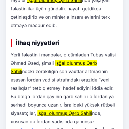
reydlər
İşğal olunmuş Qərb Sahili
ndə yaşayan
fələstinlilər üçün gündəlik həyatı getdikcə
çətinləşdirib və on minlərlə insanı evlərini tərk
etməyə məcbur edib.
İlhaq niyyətləri
Yerli fələstinli mənbələr, o cümlədən Tubas valisi
Əhməd Əsəd, şimali
İşğal olunmuş Qərb
Sahili
ndəki zorakılığın son vaxtlar artmasının
əsasən İordan vadisi ətrafındakı ərazidə “yeni
reallıqlar” tətbiq etməyi hədəflədiyini iddia edir.
Bu bölgə İordan çayının qərb sahili ilə İordaniya
sərhədi boyunca uzanır. İsraildəki yüksək rütbəli
siyasətçilər,
İşğal olunmuş Qərb Sahili
ndə,
xüsusən də İordan vadisində qanunsuz