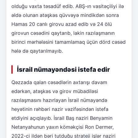
olduğu vaxta təsadüf edib. ABŞ-ın vasitəçiliyi ilə
əldə olunan atəşkəs qüvvəyə mindikdən sonra
Hamas 20 canlı girovu azad edib və 24 ölü
girovun cəsədini qaytarıb, lakin razılaşmanın
birinci mərhələsini tamamlamaq üçün dörd cəsəd
hələ də qaytarılmayıb.
İsrail nümayəndəsi istefa edir
Qəzzada qalan cəsədlərin axtarışı davam
edərkən, atəşkəs və girov mübadiləsi
razılaşmasını hazırlayan İsrail nümayəndə
heyətinin rəhbəri nazir vəzifəsindən istefa
etdiyini açıqlayıb. İsrail Baş naziri Benyamin
Netanyahunun yaxın köməkçisi Ron Dermer,
2022-ci ildən bəri tutduğu strateji işlər naziri