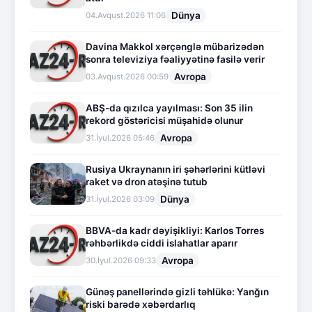
Dünya
04.Avqust.2026 11:06
Davina Makkol xərçənglə mübarizədən
sonra televiziya fəaliyyətinə fasilə verir
Avropa
03.Avqust.2026 00:59
ABŞ-da qızılca yayılması: Son 35 ilin
rekord göstəricisi müşahidə olunur
Avropa
31.İyul.2026 05:46
Rusiya Ukraynanın iri şəhərlərini kütləvi
raket və dron atəşinə tutub
Dünya
31.İyul.2026 03:09
BBVA-da kadr dəyişikliyi: Karlos Torres
rəhbərlikdə ciddi islahatlar aparır
Avropa
30.İyul.2026 09:33
Günəş panellərində gizli təhlükə: Yanğın
riski barədə xəbərdarlıq