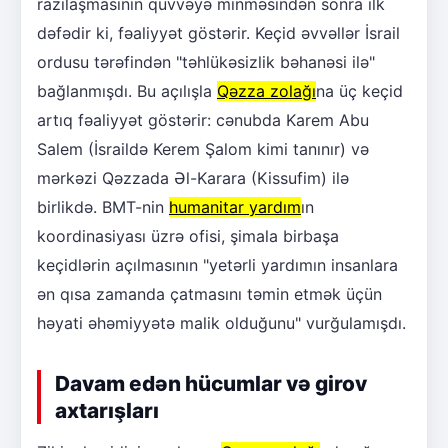
razılaşmasının qüvvəyə minməsindən sonra ilk
dəfədir ki, fəaliyyət göstərir. Keçid əvvəllər İsrail
ordusu tərəfindən "təhlükəsizlik bəhanəsi ilə"
bağlanmışdı. Bu açılışla
Qəzza zolağı
na üç keçid
artıq fəaliyyət göstərir: cənubda Karem Abu
Salem (İsraildə Kerem Şalom kimi tanınır) və
mərkəzi Qəzzada Əl-Karara (Kissufim) ilə
birlikdə. BMT-nin
humanitar yardım
ın
koordinasiyası üzrə ofisi, şimala birbaşa
keçidlərin açılmasının "yetərli yardımın insanlara
ən qısa zamanda çatmasını təmin etmək üçün
həyati əhəmiyyətə malik olduğunu" vurğulamışdı.
Davam edən hücumlar və girov
axtarışları