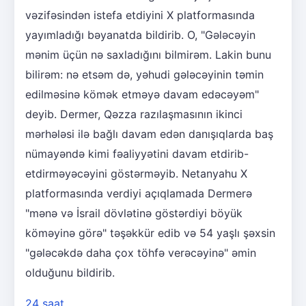
vəzifəsindən istefa etdiyini X platformasında
yayımladığı bəyanatda bildirib. O, "Gələcəyin
mənim üçün nə saxladığını bilmirəm. Lakin bunu
bilirəm: nə etsəm də, yəhudi gələcəyinin təmin
edilməsinə kömək etməyə davam edəcəyəm"
deyib. Dermer, Qəzza razılaşmasının ikinci
mərhələsi ilə bağlı davam edən danışıqlarda baş
nümayəndə kimi fəaliyyətini davam etdirib-
etdirməyəcəyini göstərməyib. Netanyahu X
platformasında verdiyi açıqlamada Dermerə
"mənə və İsrail dövlətinə göstərdiyi böyük
köməyinə görə" təşəkkür edib və 54 yaşlı şəxsin
"gələcəkdə daha çox töhfə verəcəyinə" əmin
olduğunu bildirib.
24 saat