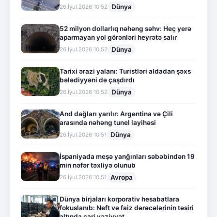
Dünya
26.İyul.2026 10:52
52 milyon dollarlıq nəhəng səhv: Heç yerə
aparmayan yol görənləri heyrətə salır
Dünya
26.İyul.2026 10:52
Tarixi ərazi yalanı: Turistləri aldadan şəxs
bələdiyyəni də çaşdırdı
Dünya
26.İyul.2026 10:52
And dağları yarılır: Argentina və Çili
arasında nəhəng tunel layihəsi
Dünya
26.İyul.2026 10:51
İspaniyada meşə yanğınları səbəbindən 19
min nəfər təxliyə olunub
Avropa
26.İyul.2026 10:51
Dünya birjaları korporativ hesabatlara
fokuslanıb: Neft və faiz dərəcələrinin təsiri
altında cari vəziyyət