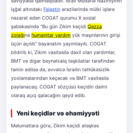
səviyyədə qalmaqdadır. İsrail Müdafiə Nazirliyinin
işğal altındakı
Fələstin
ərazilərində mülki işlərə
nəzarət edən COGAT qurumu X sosial
şəbəkəsində "Bu gün Zikim keçidi
Qəzza
zolağı
na
humanitar yardım
yük maşınlarının girişi
üçün açılıb" bəyanatını yayımlayıb. COGAT
bildirib ki, Zikim vasitəsilə daxil olan yardımlar,
BMT və digər beynəlxalq təşkilatlar tərəfindən
təmin edilsə də, əvvəlcə İsrailin təhlükəsizlik
yoxlamalarından keçəcək və BMT vasitəsilə
paylanacaq. COGAT sözçüsü keçidin daimi
olaraq açıq qalacağını qeyd edib.
Yeni keçidlər və əhəmiyyəti
Məlumatlara görə, Zikim keçidi atəşkəs