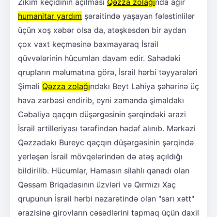
Zikim keçidinin açılması
Qəzza zolağı
nda ağır
humanitar yardım
şəraitində yaşayan fələstinlilər
üçün xoş xəbər olsa da, atəşkəsdən bir aydan
çox vaxt keçməsinə baxmayaraq İsrail
qüvvələrinin hücumları davam edir. Sahədəki
qrupların məlumatına görə, İsrail hərbi təyyarələri
Şimali
Qəzza zolağı
ndakı Beyt Lahiya şəhərinə üç
hava zərbəsi endirib, eyni zamanda şimaldakı
Cəbaliya qaçqın düşərgəsinin şərqindəki ərazi
İsrail artilleriyası tərəfindən hədəf alınıb. Mərkəzi
Qəzzadakı Bureyc qaçqın düşərgəsinin şərqində
yerləşən İsrail mövqelərindən də atəş açıldığı
bildirilib. Hücumlar, Hamasın silahlı qanadı olan
Qəssam Briqadasının üzvləri və Qırmızı Xaç
qrupunun İsrail hərbi nəzarətində olan "sarı xətt"
ərazisinə girovların cəsədlərini tapmaq üçün daxil