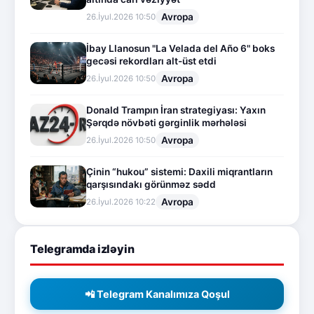
Avropa
26.İyul.2026 10:50
İbay Llanosun "La Velada del Año 6" boks
gecəsi rekordları alt-üst etdi
Avropa
26.İyul.2026 10:50
Donald Trampın İran strategiyası: Yaxın
Şərqdə növbəti gərginlik mərhələsi
Avropa
26.İyul.2026 10:50
Çinin “hukou” sistemi: Daxili miqrantların
qarşısındakı görünməz sədd
Avropa
26.İyul.2026 10:22
Telegramda izləyin
📲 Telegram Kanalımıza Qoşul