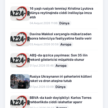
16 yaşlı rusiyalı tennisçi Kristina Lyutova
dünya reytinqində ciddi irəliləyişə imza
atdı
Dünya
04.Avqust.2026 11:06
Davina Makkol xərçənglə mübarizədən
sonra televiziya fəaliyyətinə fasilə verir
Avropa
03.Avqust.2026 00:59
ABŞ-da qızılca yayılması: Son 35 ilin
rekord göstəricisi müşahidə olunur
Avropa
31.İyul.2026 05:46
Rusiya Ukraynanın iri şəhərlərini kütləvi
raket və dron atəşinə tutub
Dünya
31.İyul.2026 03:09
BBVA-da kadr dəyişikliyi: Karlos Torres
rəhbərlikdə ciddi islahatlar aparır
Avropa
30.İyul.2026 09:33