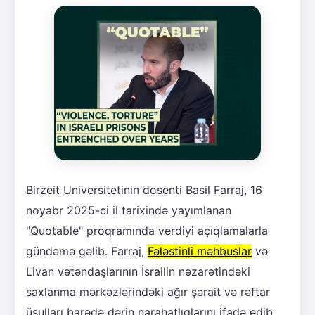
Birzeit Universitetinin dosenti Basil Farraj, 16
noyabr 2025-ci il tarixində yayımlanan
"Quotable" proqramında verdiyi açıqlamalarla
gündəmə gəlib. Farraj,
Fələstinli məhbuslar
və
Livan vətəndaşlarının İsrailin nəzarətindəki
saxlanma mərkəzlərindəki ağır şərait və rəftar
üsulları barədə dərin narahatlıqlarını ifadə edib.