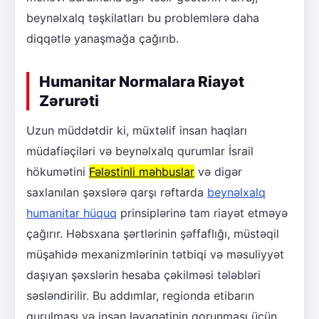
beynəlxalq təşkilatları bu problemlərə daha
diqqətlə yanaşmağa çağırıb.
Humanitar Normalara Riayət
Zərurəti
Uzun müddətdir ki, müxtəlif insan haqları
müdafiəçiləri və beynəlxalq qurumlar İsrail
hökumətini
Fələstinli məhbuslar
və digər
saxlanılan şəxslərə qarşı rəftarda
beynəlxalq
humanitar hüquq
prinsiplərinə tam riayət etməyə
çağırır. Həbsxana şərtlərinin şəffaflığı, müstəqil
müşahidə mexanizmlərinin tətbiqi və məsuliyyət
daşıyan şəxslərin hesaba çəkilməsi tələbləri
səsləndirilir. Bu addımlar, regionda etibarın
qurulması və insan ləyaqətinin qorunması üçün