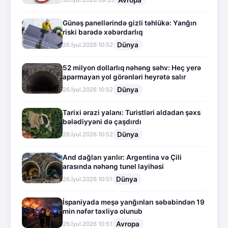
Günəş panellərində gizli təhlükə: Yanğın
riski barədə xəbərdarlıq
Dünya
26.İyul.2026 10:52
52 milyon dollarlıq nəhəng səhv: Heç yerə
aparmayan yol görənləri heyrətə salır
Dünya
26.İyul.2026 10:52
Tarixi ərazi yalanı: Turistləri aldadan şəxs
bələdiyyəni də çaşdırdı
Dünya
26.İyul.2026 10:52
And dağları yarılır: Argentina və Çili
arasında nəhəng tunel layihəsi
Dünya
26.İyul.2026 10:51
İspaniyada meşə yanğınları səbəbindən 19
min nəfər təxliyə olunub
Avropa
26.İyul.2026 10:51