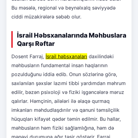
Bu məsələ, regional və beynəlxalq səviyyədə
ciddi müzakirələrə səbəb olur.
İsrail Həbsxanalarında Məhbuslara
Qarşı Rəftar
Dosent Farraj,
İsrail həbsxanaları
daxilindəki
məhbusların fundamental insan haqlarının
pozulduğunu iddia edib. Onun sözlərinə görə,
saxlanılan şəxslər lazımi tibbi yardımdan məhrum
edilir, bəzən psixoloji və fiziki işgəncələrə məruz
qalırlar. Həmçinin, ailələri ilə əlaqə qurmaq
imkanları məhdudlaşdırılır və qanuni təmsilçilik
hüquqları kifayət qədər təmin edilmir. Bu hallar,
məhbusların həm fiziki sağlamlığına, həm də
mənəvi durumuna ağır təsir göstərir. Farraj,