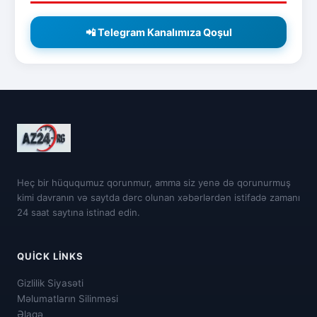
📲 Telegram Kanalımıza Qoşul
Heç bir hüququmuz qorunmur, amma siz yenə də qorunurmuş
kimi davranın və saytda dərc olunan xəbərlərdən istifadə zamanı
24 saat saytına istinad edin.
QUICK LINKS
Gizlilik Siyasəti
Məlumatların Silinməsi
Əlaqə