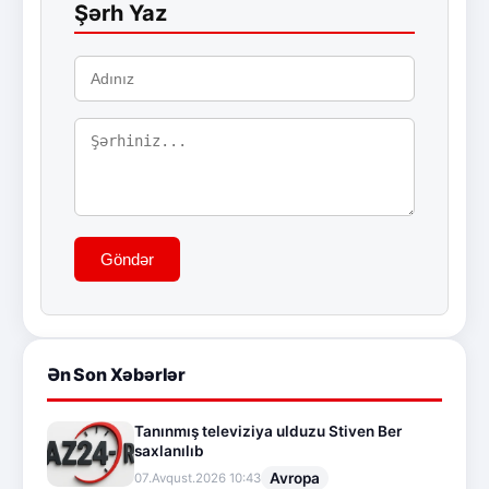
Şərh Yaz
Göndər
Ən Son Xəbərlər
Tanınmış televiziya ulduzu Stiven Ber
saxlanılıb
Avropa
07.Avqust.2026 10:43