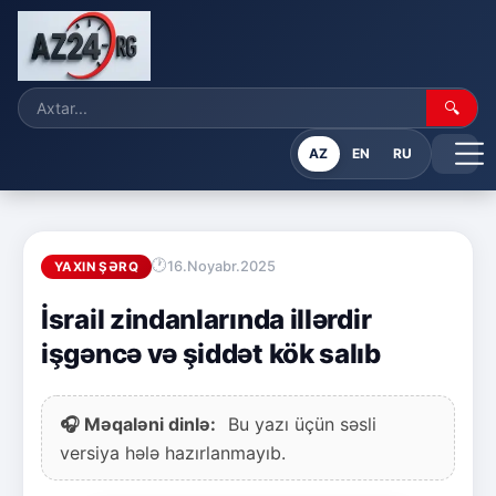
🔍
AZ
EN
RU
16.Noyabr.2025
YAXIN ŞƏRQ
İsrail zindanlarında illərdir
işgəncə və şiddət kök salıb
🎧 Məqaləni dinlə:
Bu yazı üçün səsli
versiya hələ hazırlanmayıb.