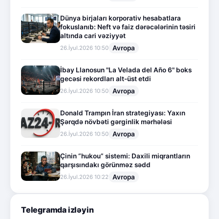
Dünya birjaları korporativ hesabatlara
fokuslanıb: Neft və faiz dərəcələrinin təsiri
altında cari vəziyyət
Avropa
26.İyul.2026 10:50
İbay Llanosun "La Velada del Año 6" boks
gecəsi rekordları alt-üst etdi
Avropa
26.İyul.2026 10:50
Donald Trampın İran strategiyası: Yaxın
Şərqdə növbəti gərginlik mərhələsi
Avropa
26.İyul.2026 10:50
Çinin “hukou” sistemi: Daxili miqrantların
qarşısındakı görünməz sədd
Avropa
26.İyul.2026 10:22
Telegramda izləyin