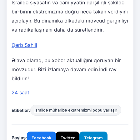
İsraildə siyasətin və cəmiyyətin qarşılıqlı şəkildə
bir-birini ekstremizmə doğru necə təkan verdiyini
açıqlayır. Bu dinamika ölkədəki mövcud gərginliyi
və radikallaşmanı daha da sürətləndirir.
Qərb Sahili
Əlavə olaraq, bu xəbər aktuallığını qoruyan bir
mövzudur. Bizi izləməyə davam edin.İndi rəy
bildirin!
24 saat
Etiketlər:
İsraildə müharibə ekstremizmi populyarlaşır
Paylaş:
Facebook
Twitter
Telegram