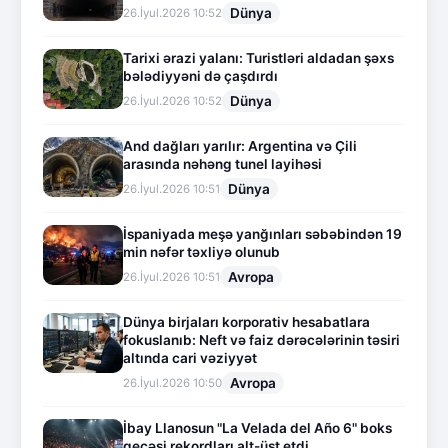
Dünya
26.İyul.2026 10:52
Tarixi ərazi yalanı: Turistləri aldadan şəxs
bələdiyyəni də çaşdırdı
Dünya
26.İyul.2026 10:52
And dağları yarılır: Argentina və Çili
arasında nəhəng tunel layihəsi
Dünya
26.İyul.2026 10:51
İspaniyada meşə yanğınları səbəbindən 19
min nəfər təxliyə olunub
Avropa
26.İyul.2026 10:51
Dünya birjaları korporativ hesabatlara
fokuslanıb: Neft və faiz dərəcələrinin təsiri
altında cari vəziyyət
Avropa
26.İyul.2026 10:50
İbay Llanosun "La Velada del Año 6" boks
gecəsi rekordları alt-üst etdi