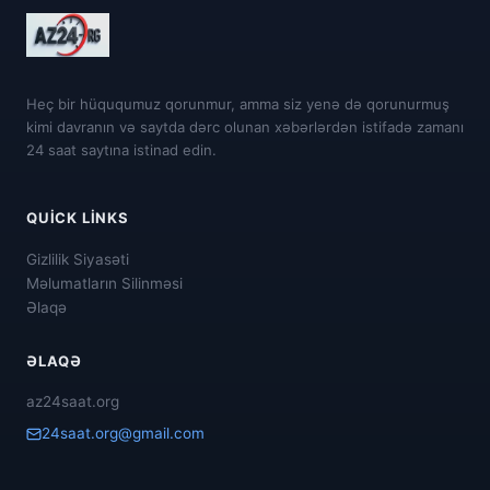
Heç bir hüququmuz qorunmur, amma siz yenə də qorunurmuş
kimi davranın və saytda dərc olunan xəbərlərdən istifadə zamanı
24 saat saytına istinad edin.
QUICK LINKS
Gizlilik Siyasəti
Məlumatların Silinməsi
Əlaqə
ƏLAQƏ
az24saat.org
24saat.org@gmail.com