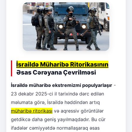
İsraildə Müharibə Ritorikasının
Əsas Cərəyana Çevrilməsi
İsraildə müharibə ekstremizmi populyarlaşır
-
23 dekabr 2025-ci il tarixində dərc edilən
məlumata görə, İsraildə həddindən artıq
müharibə ritorikası
və aqressiv görüntülər
getdikcə daha geniş yayılmaqdadır. Bu cür
ifadələr cəmiyyətdə normallaşaraq əsas