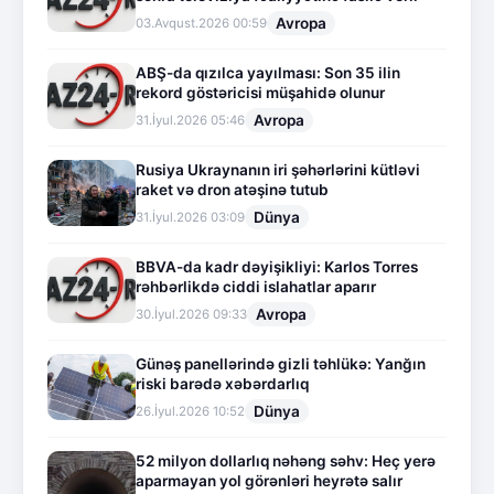
Avropa
03.Avqust.2026 00:59
ABŞ-da qızılca yayılması: Son 35 ilin
rekord göstəricisi müşahidə olunur
Avropa
31.İyul.2026 05:46
Rusiya Ukraynanın iri şəhərlərini kütləvi
raket və dron atəşinə tutub
Dünya
31.İyul.2026 03:09
BBVA-da kadr dəyişikliyi: Karlos Torres
rəhbərlikdə ciddi islahatlar aparır
Avropa
30.İyul.2026 09:33
Günəş panellərində gizli təhlükə: Yanğın
riski barədə xəbərdarlıq
Dünya
26.İyul.2026 10:52
52 milyon dollarlıq nəhəng səhv: Heç yerə
aparmayan yol görənləri heyrətə salır