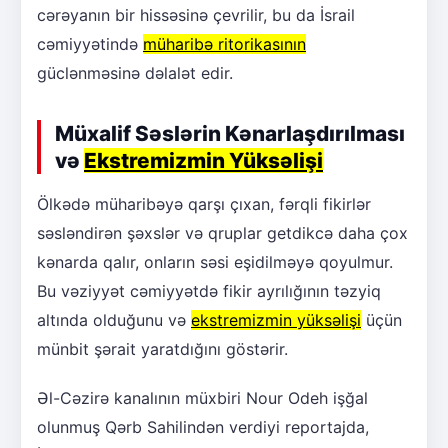
cərəyanın bir hissəsinə çevrilir, bu da İsrail
cəmiyyətində
müharibə ritorikasının
güclənməsinə dəlalət edir.
Müxalif Səslərin Kənarlaşdırılması
və
Ekstremizmin Yüksəlişi
Ölkədə müharibəyə qarşı çıxan, fərqli fikirlər
səsləndirən şəxslər və qruplar getdikcə daha çox
kənarda qalır, onların səsi eşidilməyə qoyulmur.
Bu vəziyyət cəmiyyətdə fikir ayrılığının təzyiq
altında olduğunu və
ekstremizmin yüksəlişi
üçün
münbit şərait yaratdığını göstərir.
Əl-Cəzirə kanalının müxbiri Nour Odeh işğal
olunmuş Qərb Sahilindən verdiyi reportajda,