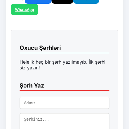
WhatsApp
Oxucu Şərhləri
Hələlik heç bir şərh yazılmayıb. İlk şərhi
siz yazın!
Şərh Yaz