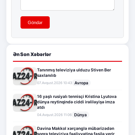
Göndər
Ən Son Xəbərlər
Tanınmış televiziya ulduzu Stiven Ber
saxlanılıb
Avropa
07.Avqust.2026 10:43
16 yaşlı rusiyalı tennisçi Kristina Lyutova
dünya reytinqində ciddi irəliləyişə imza
atdı
Dünya
04.Avqust.2026 11:06
Davina Makkol xərçənglə mübarizədən
sonra televiziya fəaliyyətinə fasilə verir