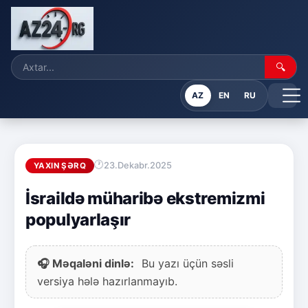
🔍
AZ
EN
RU
23.Dekabr.2025
YAXIN ŞƏRQ
İsraildə müharibə ekstremizmi
populyarlaşır
🎧 Məqaləni dinlə:
Bu yazı üçün səsli
versiya hələ hazırlanmayıb.