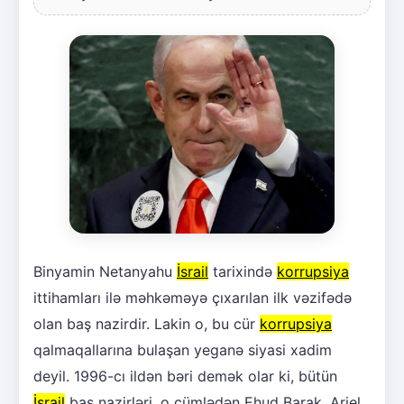
Binyamin Netanyahu
İsrail
tarixində
korrupsiya
ittihamları ilə məhkəməyə çıxarılan ilk vəzifədə
olan baş nazirdir. Lakin o, bu cür
korrupsiya
qalmaqallarına bulaşan yeganə siyasi xadim
deyil. 1996-cı ildən bəri demək olar ki, bütün
İsrail
baş nazirləri, o cümlədən Ehud Barak, Ariel