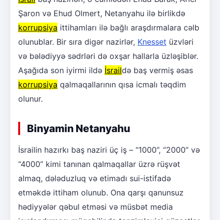
Şaron və Ehud Olmert, Netanyahu ilə birlikdə
korrupsiya
ittihamları ilə bağlı araşdırmalara cəlb
olunublar. Bir sıra digər nazirlər,
Knesset
üzvləri
və bələdiyyə sədrləri də oxşar hallarla üzləşiblər.
Aşağıda son iyirmi ildə
İsrail
də baş vermiş əsas
korrupsiya
qalmaqallarının qısa icmalı təqdim
olunur.
Binyamin Netanyahu
İsrailin hazırkı baş naziri üç iş – “1000”, “2000” və
“4000” kimi tanınan qalmaqallar üzrə rüşvət
almaq, dələduzluq və etimadı sui-istifadə
etməkdə ittiham olunub. Ona qarşı qanunsuz
hədiyyələr qəbul etməsi və müsbət media