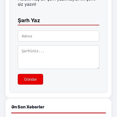
siz yazın!
Şərh Yaz
Göndər
Ən Son Xəbərlər