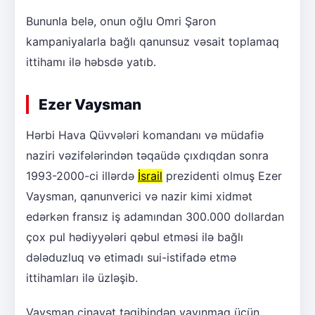
Bununla belə, onun oğlu Omri Şaron
kampaniyalarla bağlı qanunsuz vəsait toplamaq
ittihamı ilə həbsdə yatıb.
Ezer Vaysman
Hərbi Hava Qüvvələri komandanı və müdafiə
naziri vəzifələrindən təqaüdə çıxdıqdan sonra
1993-2000-ci illərdə
İsrail
prezidenti olmuş Ezer
Vaysman, qanunverici və nazir kimi xidmət
edərkən fransız iş adamından 300.000 dollardan
çox pul hədiyyələri qəbul etməsi ilə bağlı
dələduzluq və etimadı sui-istifadə etmə
ittihamları ilə üzləşib.
Vaysman cinayət təqibindən yayınmaq üçün