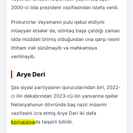
2000-ci ildə prezident vəzifəsindən istefa verib.
Prokurorlar Vaysmanın pulu qəbul etdiyini
müəyyən etsələr də, istintaq başa çatdığı zaman
idda müddəti bitmiş olduğundan ona qarşı rəsmi
ittiham irəli sürülməyib və məhkəməyə
verilməyib.
Arye Deri
Şas siyasi partiyasının qurucularından biri, 2022-
ci ilin dekabrından 2023-cü ilin yanvarına qədər
Netanyahunun dövründə baş nazir müavini
vəzifəsini icra etmiş Arye Deri iki dəfə
korrupsiya
da təqsirli bilinib.