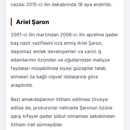
cəzası 2015-ci ilin dekabrında 18 aya endirilib.
Ariel Şaron
2001-ci ilin martından 2006-cı ilin aprelinə qədər
baş nazir vəzifəsini icra etmiş Ariel Şaron,
daşınmaz əmlak developerləri və xarici iş
adamlarının özündən və oğullarından maliyyə
faydaları müqabilində siyasi güzəştlər tələb
etmələri ilə bağlı rüşvət iddialarına görə
araşdırılıb.
Bəzi əməkdaşlarının ittiham edilməsi tövsiyə
edilsə də, prokurorlar nəticədə Şaronun özünə
qarşı kifayət qədər sübut olmaması səbəbindən
ittiham irəli sürməyiblər.