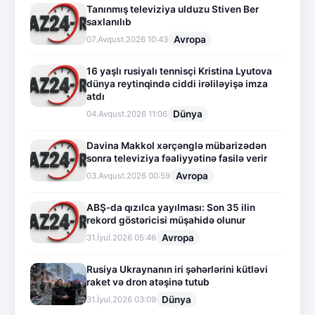
Tanınmış televiziya ulduzu Stiven Ber
saxlanılıb
Avropa
07.Avqust.2026 10:43
16 yaşlı rusiyalı tennisçi Kristina Lyutova
dünya reytinqində ciddi irəliləyişə imza
atdı
Dünya
04.Avqust.2026 11:06
Davina Makkol xərçənglə mübarizədən
sonra televiziya fəaliyyətinə fasilə verir
Avropa
03.Avqust.2026 00:59
ABŞ-da qızılca yayılması: Son 35 ilin
rekord göstəricisi müşahidə olunur
Avropa
31.İyul.2026 05:46
Rusiya Ukraynanın iri şəhərlərini kütləvi
raket və dron atəşinə tutub
Dünya
31.İyul.2026 03:09