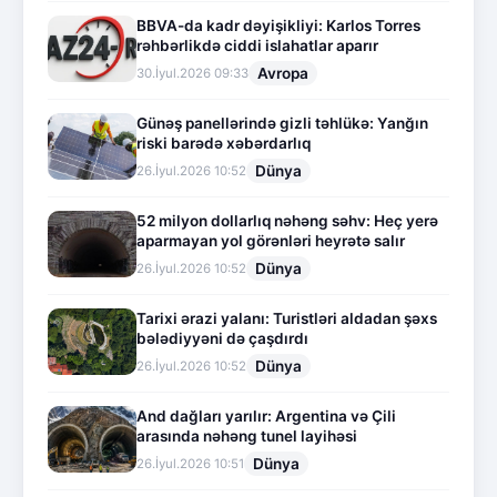
BBVA-da kadr dəyişikliyi: Karlos Torres
rəhbərlikdə ciddi islahatlar aparır
Avropa
30.İyul.2026 09:33
Günəş panellərində gizli təhlükə: Yanğın
riski barədə xəbərdarlıq
Dünya
26.İyul.2026 10:52
52 milyon dollarlıq nəhəng səhv: Heç yerə
aparmayan yol görənləri heyrətə salır
Dünya
26.İyul.2026 10:52
Tarixi ərazi yalanı: Turistləri aldadan şəxs
bələdiyyəni də çaşdırdı
Dünya
26.İyul.2026 10:52
And dağları yarılır: Argentina və Çili
arasında nəhəng tunel layihəsi
Dünya
26.İyul.2026 10:51