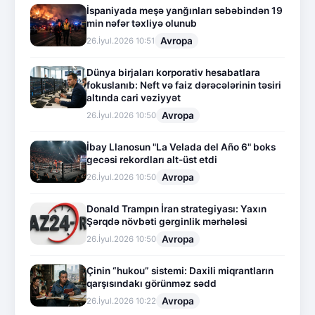
İspaniyada meşə yanğınları səbəbindən 19
min nəfər təxliyə olunub
Avropa
26.İyul.2026 10:51
Dünya birjaları korporativ hesabatlara
fokuslanıb: Neft və faiz dərəcələrinin təsiri
altında cari vəziyyət
Avropa
26.İyul.2026 10:50
İbay Llanosun "La Velada del Año 6" boks
gecəsi rekordları alt-üst etdi
Avropa
26.İyul.2026 10:50
Donald Trampın İran strategiyası: Yaxın
Şərqdə növbəti gərginlik mərhələsi
Avropa
26.İyul.2026 10:50
Çinin “hukou” sistemi: Daxili miqrantların
qarşısındakı görünməz sədd
Avropa
26.İyul.2026 10:22