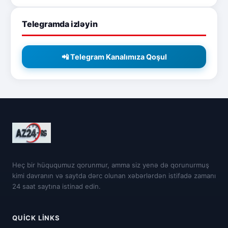
Telegramda izləyin
📲 Telegram Kanalımıza Qoşul
Heç bir hüququmuz qorunmur, amma siz yenə də qorunurmuş
kimi davranın və saytda dərc olunan xəbərlərdən istifadə zamanı
24 saat saytına istinad edin.
QUICK LINKS