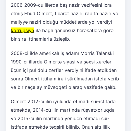
2006-2009-cu illərdə baş nazir vəzifəsini icra
etmiş Ehud Olmert, ticarət naziri, rabitə naziri və
maliyyə naziri olduğu müddətlərdə yol verdiyi
korrupsiya
ilə bağlı qanunsuz hərəkətlərə görə
bir sıra ittihamlarla üzləşib.
2008-ci ildə amerikalı iş adamı Morris Talanski
1990-cı illərdə Olmertə siyasi və şəxsi xərclər
üçün içi pul dolu zərflər verdiyini ifadə etdikdən
sonra Olmert ittiham irəli sürülmədən istefa verib
və bir neçə ay müvəqqəti olaraq vəzifədə qalıb.
Olmert 2012-ci ilin iyulunda etimadı sui-istifadə
etməkdə, 2014-cü ilin martında rüşvətxorluqda
və 2015-ci ilin martında yenidən etimadı sui-
istifadə etməkdə təqsirli bilinib. Onun altı illik