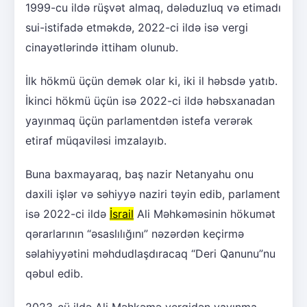
1999-cu ildə rüşvət almaq, dələduzluq və etimadı
sui-istifadə etməkdə, 2022-ci ildə isə vergi
cinayətlərində ittiham olunub.
İlk hökmü üçün demək olar ki, iki il həbsdə yatıb.
İkinci hökmü üçün isə 2022-ci ildə həbsxanadan
yayınmaq üçün parlamentdən istefa verərək
etiraf müqaviləsi imzalayıb.
Buna baxmayaraq, baş nazir Netanyahu onu
daxili işlər və səhiyyə naziri təyin edib, parlament
isə 2022-ci ildə
İsrail
Ali Məhkəməsinin hökumət
qərarlarının “əsaslılığını” nəzərdən keçirmə
səlahiyyətini məhdudlaşdıracaq “Deri Qanunu”nu
qəbul edib.