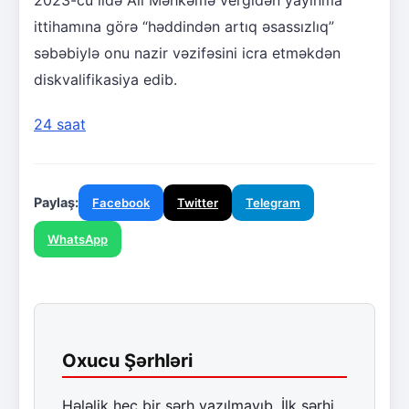
2023-cü ildə Ali Məhkəmə vergidən yayınma
ittihamına görə “həddindən artıq əsassızlıq”
səbəbiylə onu nazir vəzifəsini icra etməkdən
diskvalifikasiya edib.
24 saat
Paylaş:
Facebook
Twitter
Telegram
WhatsApp
Oxucu Şərhləri
Hələlik heç bir şərh yazılmayıb. İlk şərhi