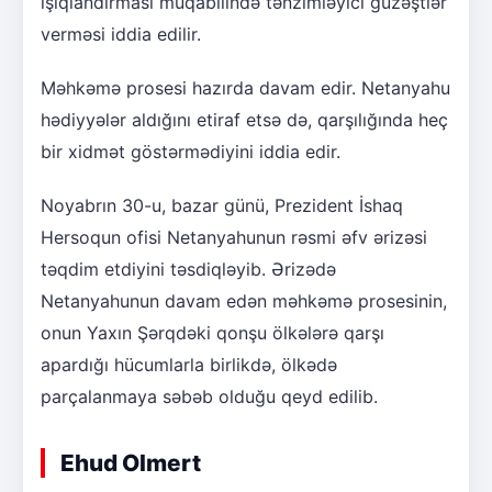
işıqlandırması müqabilində tənzimləyici güzəştlər
verməsi iddia edilir.
Məhkəmə prosesi hazırda davam edir. Netanyahu
hədiyyələr aldığını etiraf etsə də, qarşılığında heç
bir xidmət göstərmədiyini iddia edir.
Noyabrın 30-u, bazar günü, Prezident İshaq
Hersoqun ofisi Netanyahunun rəsmi əfv ərizəsi
təqdim etdiyini təsdiqləyib. Ərizədə
Netanyahunun davam edən məhkəmə prosesinin,
onun Yaxın Şərqdəki qonşu ölkələrə qarşı
apardığı hücumlarla birlikdə, ölkədə
parçalanmaya səbəb olduğu qeyd edilib.
Ehud Olmert