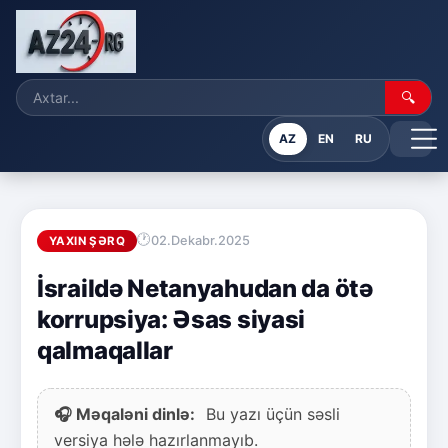
🔍
AZ
EN
RU
02.Dekabr.2025
YAXIN ŞƏRQ
İsraildə Netanyahudan da ötə
korrupsiya: Əsas siyasi
qalmaqallar
🎧 Məqaləni dinlə:
Bu yazı üçün səsli
versiya hələ hazırlanmayıb.