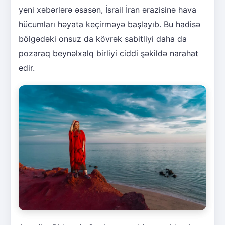
yeni xəbərlərə əsasən, İsrail İran ərazisinə hava
hücumları həyata keçirməyə başlayıb. Bu hadisə
bölgədəki onsuz da kövrək sabitliyi daha da
pozaraq beynəlxalq birliyi ciddi şəkildə narahat
edir.