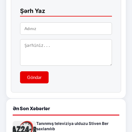
Şərh Yaz
Göndər
Ən Son Xəbərlər
Tanınmış televiziya ulduzu Stiven Ber
saxlanılıb