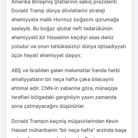
Amerika Birləşmiş Ştatlarının sabiq prezidenti
Donald Tramp dünya dövlətlərini strateji
əhəmiyyətə malik Hormuz boğazını qorumağa
səsləyib. Bu boğaz qlobal neft tədarükünün
əhəmiyyətli bir hissəsinin keçdiyi əsas dəniz
yoludur və onun təhlükəsizliyi dünya iqtisadiyyatı
üçün həyati əhəmiyyət daşıyır.
ABŞ və İsraildən gələn məlumatlar İranda hərbi
əməliyyatların bir neçə həftə çəkə biləcəyini
ehtimal edir. CNN-in xəbərinə görə, münaqişə
tərəfləri bölgədəki gərginliyin yaxın zamanda
sona çatmayacağını düşünürlər.
Donald Trampın keçmiş müşavirlərindən Kevin
Hasset müharibənin "bir neçə həftə" ərzində başa