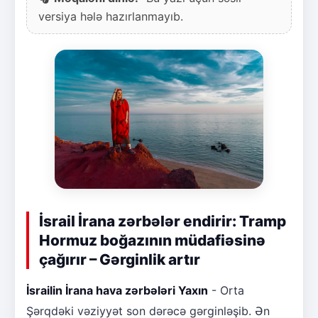
versiya hələ hazırlanmayıb.
İsrail İrana zərbələr endirir: Tramp
Hormuz boğazının müdafiəsinə
çağırır – Gərginlik artır
İsrailin İrana hava zərbələri Yaxın
- Orta
Şərqdəki vəziyyət son dərəcə gərginləşib. Ən