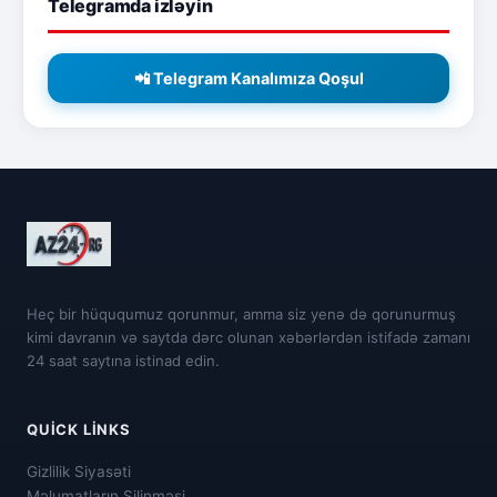
Telegramda izləyin
📲 Telegram Kanalımıza Qoşul
Heç bir hüququmuz qorunmur, amma siz yenə də qorunurmuş
kimi davranın və saytda dərc olunan xəbərlərdən istifadə zamanı
24 saat saytına istinad edin.
QUICK LINKS
Gizlilik Siyasəti
Məlumatların Silinməsi