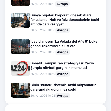
Avropa
26.İyul.2026 10:51
Dünya birjaları korporativ hesabatlara
fokuslanıb: Neft və faiz dərəcələrinin təsiri
altında cari vəziyyət
Avropa
26.İyul.2026 10:50
İbay Llanosun "La Velada del Año 6" boks
gecəsi rekordları alt-üst etdi
Avropa
26.İyul.2026 10:50
Donald Trampın İran strategiyası: Yaxın
Şərqdə növbəti gərginlik mərhələsi
Avropa
26.İyul.2026 10:50
Çinin “hukou” sistemi: Daxili miqrantların
qarşısındakı görünməz sədd
Avropa
26.İyul.2026 10:22