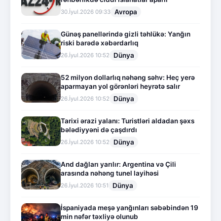
Avropa
30.İyul.2026 09:33
Günəş panellərində gizli təhlükə: Yanğın
riski barədə xəbərdarlıq
Dünya
26.İyul.2026 10:52
52 milyon dollarlıq nəhəng səhv: Heç yerə
aparmayan yol görənləri heyrətə salır
Dünya
26.İyul.2026 10:52
Tarixi ərazi yalanı: Turistləri aldadan şəxs
bələdiyyəni də çaşdırdı
Dünya
26.İyul.2026 10:52
And dağları yarılır: Argentina və Çili
arasında nəhəng tunel layihəsi
Dünya
26.İyul.2026 10:51
İspaniyada meşə yanğınları səbəbindən 19
min nəfər təxliyə olunub