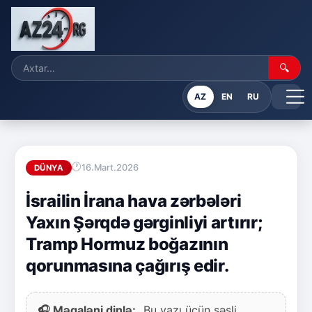
🔍
AZ
EN
RU
16.Mart.2026
DÜNYA
İsrailin İrana hava zərbələri
Yaxın Şərqdə gərginliyi artırır;
Tramp Hormuz boğazının
qorunmasına çağırış edir.
🎧 Məqaləni dinlə:
Bu yazı üçün səsli