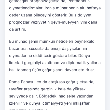
çatacağını proqnozlaşdırsa da, Pentaqonun
qiymətləndirmələri İranla müharibənin altı həftəyə
qədər uzana biləcəyini göstərir. Bu ziddiyyətli
proqnozlar vəziyyətin qeyri-müəyyənliyini daha
da artırır.
Bu münaqişənin mümkün nəticələri beynəlxalq
bazarlara, xüsusilə də enerji daşıyıcılarının
qiymətlərinə ciddi təsir göstərə bilər. Dünya
liderləri gərginliyi azaltmaq və diplomatik yollarla
həll tapmaq üçün çağırışlarını davam etdirirlər.
Roma Papası Leo da atəşkəsə çağırış etsə də,
tərəflər arasında gərginlik hələ də yüksək
səviyyədə qalır. Bölgədəki hadisələr yaxından
izlənilir və dünya ictimaiyyəti yeni inkişafları