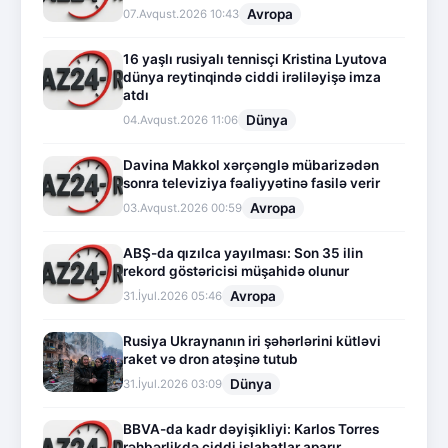
Avropa
07.Avqust.2026 10:43
16 yaşlı rusiyalı tennisçi Kristina Lyutova
dünya reytinqində ciddi irəliləyişə imza
atdı
Dünya
04.Avqust.2026 11:06
Davina Makkol xərçənglə mübarizədən
sonra televiziya fəaliyyətinə fasilə verir
Avropa
03.Avqust.2026 00:59
ABŞ-da qızılca yayılması: Son 35 ilin
rekord göstəricisi müşahidə olunur
Avropa
31.İyul.2026 05:46
Rusiya Ukraynanın iri şəhərlərini kütləvi
raket və dron atəşinə tutub
Dünya
31.İyul.2026 03:09
BBVA-da kadr dəyişikliyi: Karlos Torres
rəhbərlikdə ciddi islahatlar aparır