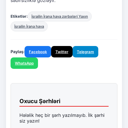
səbirsizliklə gözləyir.
Etiketlər:
İsrailin İrana hava zərbələri Yaxın
İsrailin İrana hava
Paylaş:
Facebook
Twitter
Telegram
WhatsApp
Oxucu Şərhləri
Hələlik heç bir şərh yazılmayıb. İlk şərhi
siz yazın!