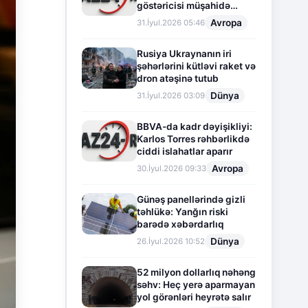
göstəricisi müşahidə
olunur
Avropa
31.İyul.2026 05:46
Rusiya Ukraynanın iri
şəhərlərini kütləvi raket və
dron atəşinə tutub
Dünya
31.İyul.2026 03:09
BBVA-da kadr dəyişikliyi:
Karlos Torres rəhbərlikdə
ciddi islahatlar aparır
Avropa
30.İyul.2026 09:33
Günəş panellərində gizli
təhlükə: Yanğın riski
barədə xəbərdarlıq
Dünya
26.İyul.2026 10:52
52 milyon dollarlıq nəhəng
səhv: Heç yerə aparmayan
yol görənləri heyrətə salır