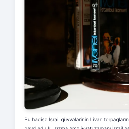
Bu hadisə İsrail qüvvələrinin Livan torpaqları
qeyd edir ki, sızma əməliyyatı zamanı İsrail 