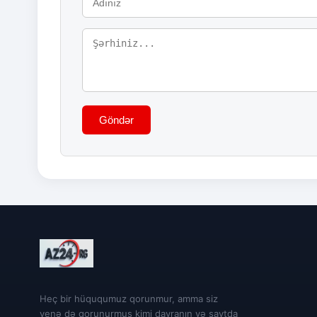
Göndər
Heç bir hüququmuz qorunmur, amma siz
yenə də qorunurmuş kimi davranın və saytda