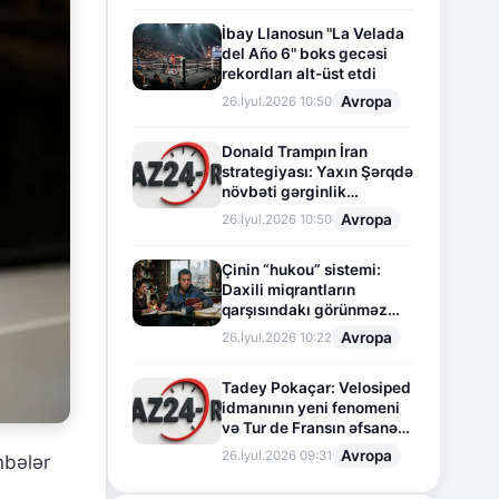
İbay Llanosun "La Velada
del Año 6" boks gecəsi
rekordları alt-üst etdi
Avropa
26.İyul.2026 10:50
Donald Trampın İran
strategiyası: Yaxın Şərqdə
növbəti gərginlik
mərhələsi
Avropa
26.İyul.2026 10:50
Çinin “hukou” sistemi:
Daxili miqrantların
qarşısındakı görünməz
sədd
Avropa
26.İyul.2026 10:22
Tadey Pokaçar: Velosiped
idmanının yeni fenomeni
və Tur de Fransın əfsanəvi
səhifəsi
Avropa
26.İyul.2026 09:31
nbələr