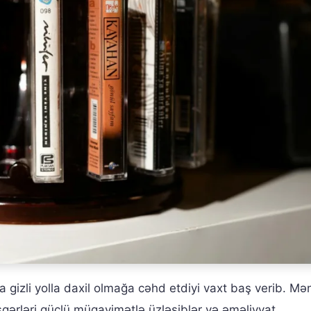
na gizli yolla daxil olmağa cəhd etdiyi vaxt baş verib. Mə
əsgərləri güclü müqavimətlə üzləşiblər və əməliyyat