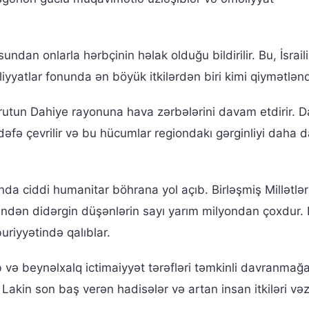
undan onlarla hərbçinin həlak olduğu bildirilir. Bu, İsrail
yatlar fonunda ən böyük itkilərdən biri kimi qiymətləndir
eyrutun Dahiye rayonuna hava zərbələrini davam etdirir. 
dəfə çevrilir və bu hücumlar regiondakı gərginliyi daha 
da ciddi humanitar böhrana yol açıb. Birləşmiş Millətlər
indən didərgin düşənlərin sayı yarım milyondan çoxdur.
riyyətində qalıblar.
 və beynəlxalq ictimaiyyət tərəfləri təmkinli davranmağ
Lakin son baş verən hadisələr və artan insan itkiləri vəz