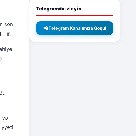
Telegramda izləyin
in son
📲 Telegram Kanalımıza Qoşul
ilir.
Dahiye
da
 Bu
a və
iyyəti