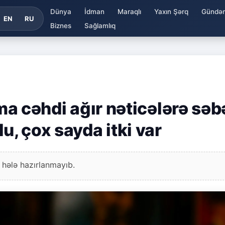
Dünya
İdman
Maraqlı
Yaxın Şərq
Gündə
EN
RU
Biznes
Sağlamlıq
lma cəhdi ağır nəticələrə sə
u, çox sayda itki var
 hələ hazırlanmayıb.