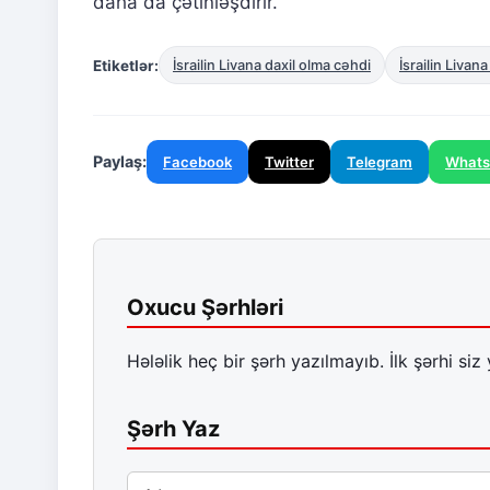
daha da çətinləşdirir.
Etiketlər:
İsrailin Livana daxil olma cəhdi
İsrailin Livana
Paylaş:
Facebook
Twitter
Telegram
What
Oxucu Şərhləri
Hələlik heç bir şərh yazılmayıb. İlk şərhi siz 
Şərh Yaz