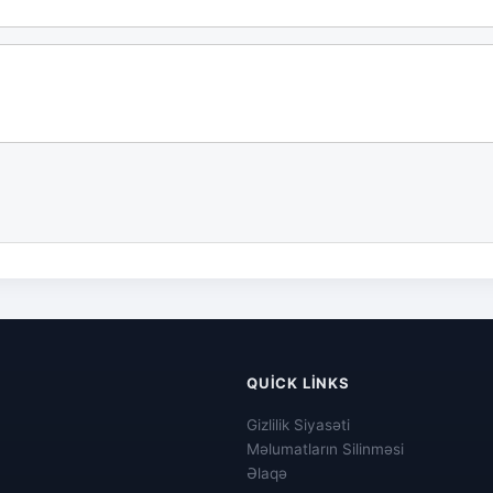
QUICK LINKS
Gizlilik Siyasəti
Məlumatların Silinməsi
Əlaqə