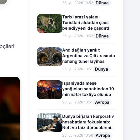
Dünya
26.İyul.2026 10:52
Tarixi ərazi yalanı:
Turistləri aldadan şəxs
bələdiyyəni də çaşdırdı
Dünya
26.İyul.2026 10:52
çiləri
And dağları yarılır:
Argentina və Çili arasında
nəhəng tunel layihəsi
Dünya
26.İyul.2026 10:51
İspaniyada meşə
yanğınları səbəbindən 19
min nəfər təxliyə olunub
Avropa
26.İyul.2026 10:51
Dünya birjaları korporativ
hesabatlara fokuslanıb:
Neft və faiz dərəcələrinin
təsiri altında cari vəziyyət
Avropa
26.İyul.2026 10:50