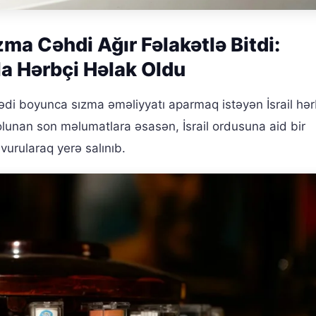
ızma Cəhdi Ağır Fəlakətlə Bitdi:
la Hərbçi Həlak Oldu
ədi boyunca sızma əməliyyatı aparmaq istəyən İsrail hərb
olunan son məlumatlara əsasən, İsrail ordusuna aid bir
vurularaq yerə salınıb.