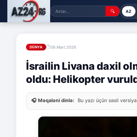
🔍
AZ
09.Mart.2026
DÜNYA
İsrailin Livana daxil o
oldu: Helikopter vuruld
🎧 Məqaləni dinlə:
Bu yazı üçün səsli versiya