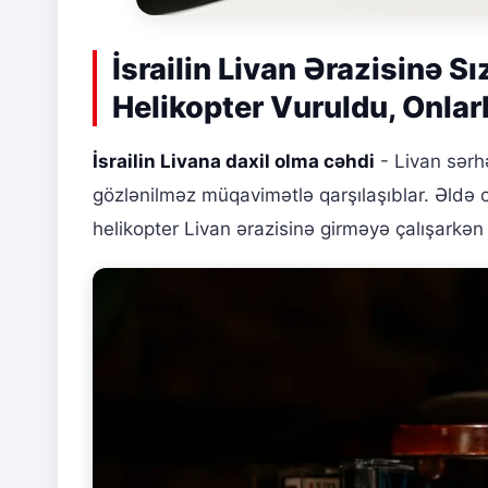
İsrailin Livan Ərazisinə S
Helikopter Vuruldu, Onlar
İsrailin Livana daxil olma cəhdi
- Livan sərh
gözlənilməz müqavimətlə qarşılaşıblar. Əldə 
helikopter Livan ərazisinə girməyə çalışarkən 