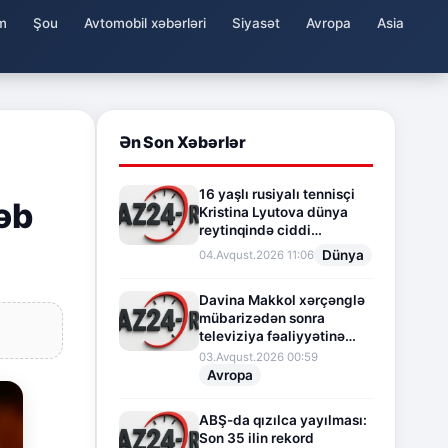
m
Şou
Avtomobil xəbərləri
Siyasət
Avropa
Asia
Ən Son Xəbərlər
16 yaşlı rusiyalı tennisçi
bəb
Kristina Lyutova dünya
reytinqində ciddi
irəliləyişə imza atdı
Dünya
04.Avqust.2026 11:06
Davina Makkol xərçənglə
mübarizədən sonra
televiziya fəaliyyətinə
fasilə verir
03.Avqust.2026 00:59
Avropa
ABŞ-da qızılca yayılması:
Son 35 ilin rekord