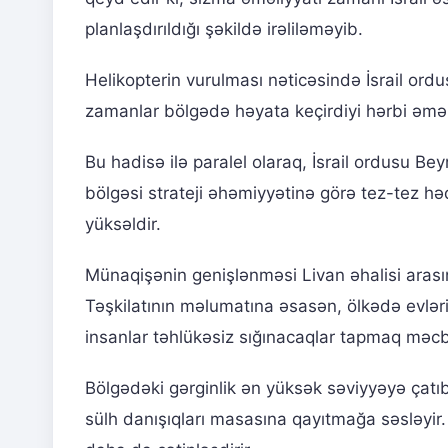
planlaşdırıldığı şəkildə irəliləməyib.
Helikopterin vurulması nəticəsində İsrail ordus
zamanlar bölgədə həyata keçirdiyi hərbi əməliy
Bu hadisə ilə paralel olaraq, İsrail ordusu B
bölgəsi strateji əhəmiyyətinə görə tez-tez hə
yüksəldir.
Münaqişənin genişlənməsi Livan əhalisi arasın
Təşkilatının məlumatına əsasən, ölkədə evlər
insanlar təhlükəsiz sığınacaqlar tapmaq məcbu
Bölgədəki gərginlik ən yüksək səviyyəyə çatıb
sülh danışıqları masasına qayıtmağa səsləyir. 