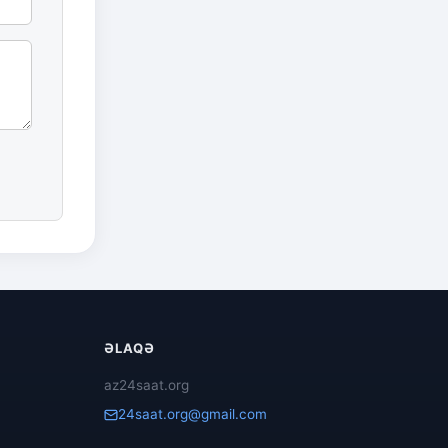
ƏLAQƏ
az24saat.org
24saat.org@gmail.com