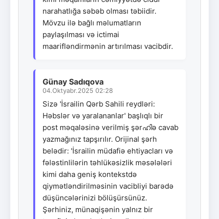
narahatlığa səbəb olması təbiidir.
Mövzu ilə bağlı məlumatların
paylaşılması və ictimai
maarifləndirmənin artırılması vacibdir.
Günay Sadıqova
04.Oktyabr.2025 02:28
Sizə 'İsrailin Qərb Sahili reydləri:
Həbslər və yaralananlar' başlıqlı bir
post məqaləsinə verilmiş şərഹിə cavab
yazmağınız tapşırılır. Orijinal şərh
belədir: 'İsrailin müdafiə ehtiyacları və
fələstinlilərin təhlükəsizlik məsələləri
kimi daha geniş kontekstdə
qiymətləndirilməsinin vacibliyi barədə
düşüncələrinizi bölüşürsünüz.
Şərhiniz, münaqişənin yalnız bir