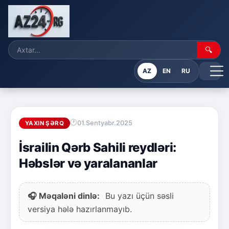
🔍
AZ
EN
RU
01.Sentyabr.2025
YAXIN ŞƏRQ
İsrailin Qərb Sahili reydləri:
Həbslər və yaralananlar
🎧 Məqaləni dinlə:
Bu yazı üçün səsli
versiya hələ hazırlanmayıb.