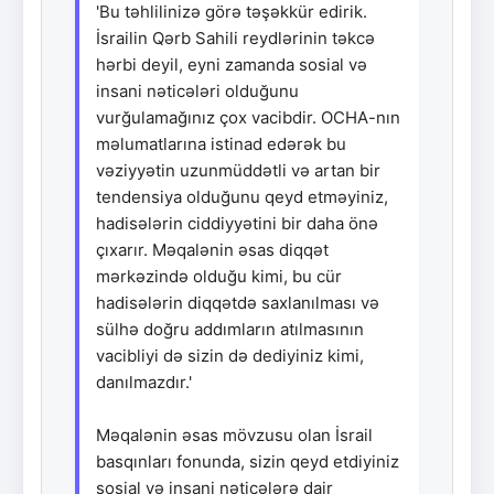
'Bu təhlilinizə görə təşəkkür edirik.
İsrailin Qərb Sahili reydlərinin təkcə
hərbi deyil, eyni zamanda sosial və
insani nəticələri olduğunu
vurğulamağınız çox vacibdir. OCHA-nın
məlumatlarına istinad edərək bu
vəziyyətin uzunmüddətli və artan bir
tendensiya olduğunu qeyd etməyiniz,
hadisələrin ciddiyyətini bir daha önə
çıxarır. Məqalənin əsas diqqət
mərkəzində olduğu kimi, bu cür
hadisələrin diqqətdə saxlanılması və
sülhə doğru addımların atılmasının
vacibliyi də sizin də dediyiniz kimi,
danılmazdır.'
Məqalənin əsas mövzusu olan İsrail
basqınları fonunda, sizin qeyd etdiyiniz
sosial və insani nəticələrə dair