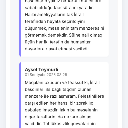
basqınların yalnız bir tərəfli nəticələrə
səbəb olduğu təəssüratını yaradır.
Hərbi əməliyyatların tək İsrail
tərəfindən həyata keçirildiyini
düşünmək, məsələnin tam mənzərəsini
görməmək deməkdir. Sülhə nail olmaq
üçün hər iki tərəfin də humanitar
dəyərlərə riayət etməsi vacibdir.
Aysel Teymurli
01.Sentyabr.2025 03:25
Məqaləni oxudum və təəssüf ki, İsrail
basqınları ilə bağlı təqdim olunan
mənzərə ilə razılaşmıram. Fələstinlilərə
qarşı edilən hər hansı bir zorakılıq
qəbuledilməzdir, lakin bu məsələnin
digər tərəflərini də nəzərə almaq
vacibdir. Təhlükəsizlik qüvvələrinin