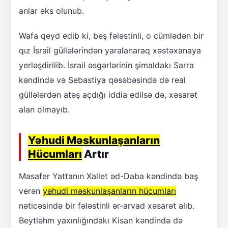
anlar əks olunub.
Wafa qeyd edib ki, beş fələstinli, o cümlədən bir
qız İsrail güllələrindən yaralanaraq xəstəxanaya
yerləşdirilib. İsrail əsgərlərinin şimaldakı Sarra
kəndində və Sebastiya qəsəbəsində də real
güllələrdən atəş açdığı iddia edilsə də, xəsarət
alan olmayıb.
Yəhudi Məskunlaşanların
Hücumları
Artır
Masafer Yattanın Xallet əd-Daba kəndində baş
verən
yəhudi məskunlaşanların hücumları
nəticəsində bir fələstinli ər-arvad xəsarət alıb.
Beytləhm yaxınlığındakı Kisan kəndində də