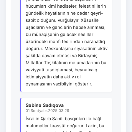
hücumları kimi hadisələr, fələstinlilərin
gündəlik həyatlarının nə qədər qeyri-
sabit olduğunu vurğulayır. Xüsusilə
uşaqların və gənclərin həbsə alınması,
bu münaqişənin gələcək nəsillər
üzərindəki mənfi təsirindən narahatlıq
doğurur. Məskunlaşma siyasətinin aktiv
şəkildə davam etməsi və Birləşmiş
Millətlər Təşkilatının məlumatlarının bu
vəziyyəti təsdiqləməsi, beynəlxalq
ictimaiyyətin daha aktiv rol
oynamasının vacibliyini göstərir.
Səbinə Sadıqova
01.Sentyabr.2025 03:29
İsrailin Qərb Sahili basqınları ilə bağlı
məlumatlar təəssüf doğurur. Lakin, bu