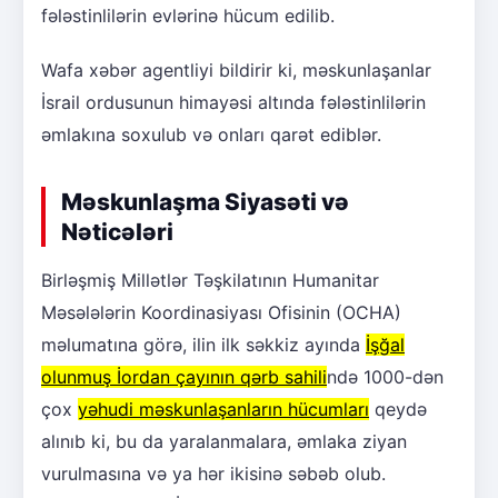
fələstinlilərin evlərinə hücum edilib.
Wafa xəbər agentliyi bildirir ki, məskunlaşanlar
İsrail ordusunun himayəsi altında fələstinlilərin
əmlakına soxulub və onları qarət ediblər.
Məskunlaşma Siyasəti və
Nəticələri
Birləşmiş Millətlər Təşkilatının Humanitar
Məsələlərin Koordinasiyası Ofisinin (OCHA)
məlumatına görə, ilin ilk səkkiz ayında
İşğal
olunmuş İordan çayının qərb sahili
ndə 1000-dən
çox
yəhudi məskunlaşanların hücumları
qeydə
alınıb ki, bu da yaralanmalara, əmlaka ziyan
vurulmasına və ya hər ikisinə səbəb olub.