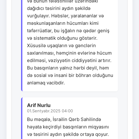
və bunun fələstinlilər üzərindəki
dağıdıcı təsirini aydın şəkildə
vurğulayır. Həbslər, yaralananlar və
məskunlaşanların hücumları kimi
təfərrüatlar, bu işğalın nə qədər geniş
və sistematik olduğunu göstərir.
Xüsusilə uşaqların və gənclərin
saxlanılması, həmçinin evlərinə hücum
edilməsi, vəziyyətin ciddiyyətini artırır.
Bu basqınların yalnız hərbi deyil, həm
də sosial və insani bir böhran olduğunu
anlamaq vacibdir.
Arif Nurlu
01.Sentyabr.2025 04:00
Bu məqalə, İsrailin Qərb Sahilində
həyata keçirdiyi basqınların miqyasını
və təsirini aydın şəkildə ortaya qoyur.