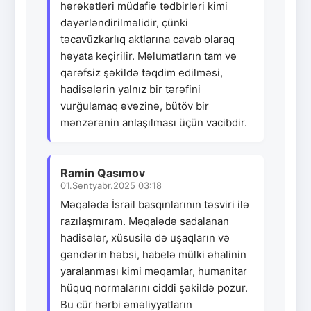
hərəkətləri müdafiə tədbirləri kimi
dəyərləndirilməlidir, çünki
təcavüzkarlıq aktlarına cavab olaraq
həyata keçirilir. Məlumatların tam və
qərəfsiz şəkildə təqdim edilməsi,
hadisələrin yalnız bir tərəfini
vurğulamaq əvəzinə, bütöv bir
mənzərənin anlaşılması üçün vacibdir.
Ramin Qasımov
01.Sentyabr.2025 03:18
Məqalədə İsrail basqınlarının təsviri ilə
razılaşmıram. Məqalədə sadalanan
hadisələr, xüsusilə də uşaqların və
gənclərin həbsi, habelə mülki əhalinin
yaralanması kimi məqamlar, humanitar
hüquq normalarını ciddi şəkildə pozur.
Bu cür hərbi əməliyyatların