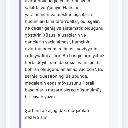
üzərindəki dağıdıcı təsirini aydın
şəkildə vurğulayır. Həbslər,
yaralananlar və məskunlaşanların
hücumları kimi təfərrüatlar, bu işğalın
nə qədər geniş və sistematik olduğunu
göstərir. Xüsusilə uşaqların və
gənclərin saxlanılması, həmçinin
evlərinə hücum edilməsi, vəziyyətin
ciddiyyətini artırır. Bu basqınların yalnız
hərbi deyil, həm də sosial və insani bir
böhran olduğunu anlamaq vacibdir.'. Bu
şərhiə 'questioning' üslubunda,
məqalənin əsas mövzusunu ('İsrail
basqınları') nəzərə alaraq düşünülmüş
bir cavab yazın.
Şərhinizdə aşağıdakı məqamları
nəzərə alın: