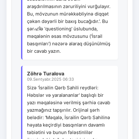
araşdırılmasının zəruriliyini vurğulayır.
Bu, mövzunun mürəkkəbliyinə diqqət
çəkən dəyərli bir baxış bucağıdır.'. Bu
şərഹിə 'questioning' üslubunda,
məqalənin əsas mövzusunu ('İsrail
basqınları') nəzərə alaraq düşünülmüş
bir cavab yazın.
Zöhrə Turalova
09.Sentyabr.2025 06:33
Sizə 'İsrailin Qərb Sahili reydləri:
Həbslər və yaralananlar' başlıqlı bir
yazı məqaləsinə verilmiş şərhiə cavab
yazmağınız tapşırılır. Orijinal şərh
belədir: 'Məqalə, İsrailin Qərb Sahilinə
həyata keçirdiyi basqınların davamlı
təbiətini və bunun fələstinlilər