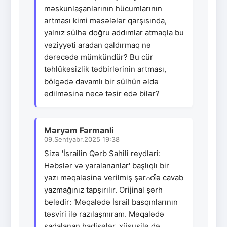
məskunlaşanlarının hücumlarının
artması kimi məsələlər qarşısında,
yalnız sülhə doğru addımlar atmaqla bu
vəziyyəti aradan qaldırmaq nə
dərəcədə mümkündür? Bu cür
təhlükəsizlik tədbirlərinin artması,
bölgədə davamlı bir sülhün əldə
edilməsinə necə təsir edə bilər?
Məryəm Fərmanli
09.Sentyabr.2025 19:38
Sizə 'İsrailin Qərb Sahili reydləri:
Həbslər və yaralananlar' başlıqlı bir
yazı məqaləsinə verilmiş şərഹിə cavab
yazmağınız tapşırılır. Orijinal şərh
belədir: 'Məqalədə İsrail basqınlarının
təsviri ilə razılaşmıram. Məqalədə
sadalanan hadisələr, xüsusilə də