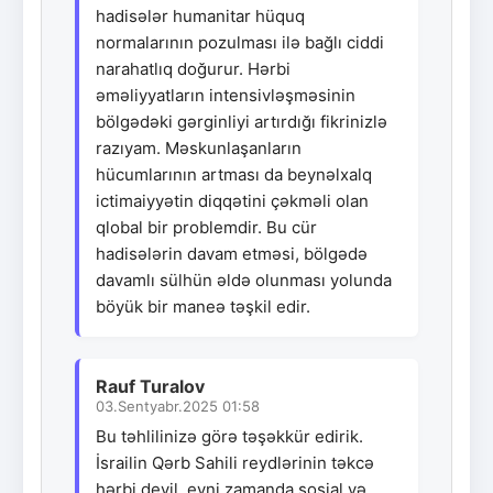
hadisələr humanitar hüquq
normalarının pozulması ilə bağlı ciddi
narahatlıq doğurur. Hərbi
əməliyyatların intensivləşməsinin
bölgədəki gərginliyi artırdığı fikrinizlə
razıyam. Məskunlaşanların
hücumlarının artması da beynəlxalq
ictimaiyyətin diqqətini çəkməli olan
qlobal bir problemdir. Bu cür
hadisələrin davam etməsi, bölgədə
davamlı sülhün əldə olunması yolunda
böyük bir maneə təşkil edir.
Rauf Turalov
03.Sentyabr.2025 01:58
Bu təhlilinizə görə təşəkkür edirik.
İsrailin Qərb Sahili reydlərinin təkcə
hərbi deyil, eyni zamanda sosial və