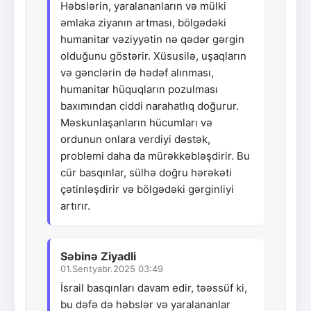
Həbslərin, yaralananların və mülki
əmlaka ziyanın artması, bölgədəki
humanitar vəziyyətin nə qədər gərgin
olduğunu göstərir. Xüsusilə, uşaqların
və gənclərin də hədəf alınması,
humanitar hüquqların pozulması
baxımından ciddi narahatlıq doğurur.
Məskunlaşanların hücumları və
ordunun onlara verdiyi dəstək,
problemi daha da mürəkkəbləşdirir. Bu
cür basqınlar, sülhə doğru hərəkəti
çətinləşdirir və bölgədəki gərginliyi
artırır.
Səbinə Ziyadli
01.Sentyabr.2025 03:49
İsrail basqınları davam edir, təəssüf ki,
bu dəfə də həbslər və yaralananlar