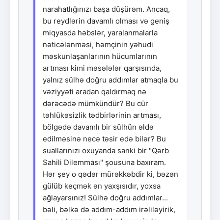
narahatlığınızı başa düşürəm. Ancaq,
bu reydlərin davamlı olması və geniş
miqyasda həbslər, yaralanmalarla
nəticələnməsi, həmçinin yəhudi
məskunlaşanlarının hücumlarının
artması kimi məsələlər qarşısında,
yalnız sülhə doğru addımlar atmaqla bu
vəziyyəti aradan qaldırmaq nə
dərəcədə mümkündür? Bu cür
təhlükəsizlik tədbirlərinin artması,
bölgədə davamlı bir sülhün əldə
edilməsinə necə təsir edə bilər? Bu
suallarınızı oxuyanda sanki bir "Qərb
Sahili Dilemması" şousuna baxıram.
Hər şey o qədər mürəkkəbdir ki, bəzən
gülüb keçmək ən yaxşısıdır, yoxsa
ağlayarsınız! Sülhə doğru addımlar...
bəli, bəlkə də addım-addım irəliləyirik,