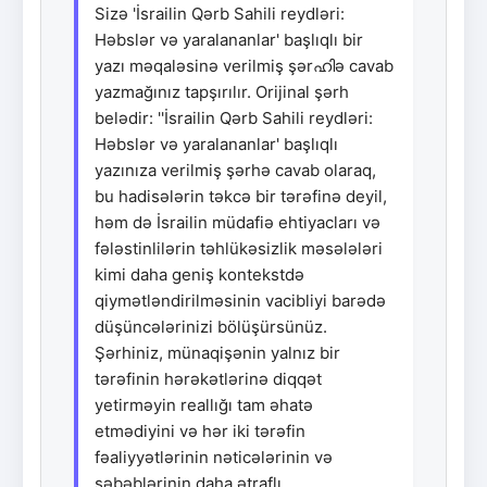
Sizə 'İsrailin Qərb Sahili reydləri:
Həbslər və yaralananlar' başlıqlı bir
yazı məqaləsinə verilmiş şərഹിə cavab
yazmağınız tapşırılır. Orijinal şərh
belədir: ''İsrailin Qərb Sahili reydləri:
Həbslər və yaralananlar' başlıqlı
yazınıza verilmiş şərhə cavab olaraq,
bu hadisələrin təkcə bir tərəfinə deyil,
həm də İsrailin müdafiə ehtiyacları və
fələstinlilərin təhlükəsizlik məsələləri
kimi daha geniş kontekstdə
qiymətləndirilməsinin vacibliyi barədə
düşüncələrinizi bölüşürsünüz.
Şərhiniz, münaqişənin yalnız bir
tərəfinin hərəkətlərinə diqqət
yetirməyin reallığı tam əhatə
etmədiyini və hər iki tərəfin
fəaliyyətlərinin nəticələrinin və
səbəblərinin daha ətraflı