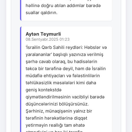
həllinə doğru atılan addımlar barədə
suallar qaldırın.
Aytən Teymurli
08.Sentyabr.2025 01:23
'İsrailin Qərb Sahili reydləri: Həbslər və
yaralananlar' başlıqlı yazınıza verilmiş
şərhə cavab olaraq, bu hadisələrin
təkcə bir tərəfinə deyil, həm də İsrailin
müdafiə ehtiyacları və fələstinlilərin
təhlükəsizlik məsələləri kimi daha
geniş kontekstdə
qiymətləndirilməsinin vacibliyi barədə
düşüncələrinizi bölüşürsünüz.
Şərhiniz, münaqişənin yalnız bir
tərəfinin hərəkətlərinə diqqət
yetirməyin reallığı tam əhatə