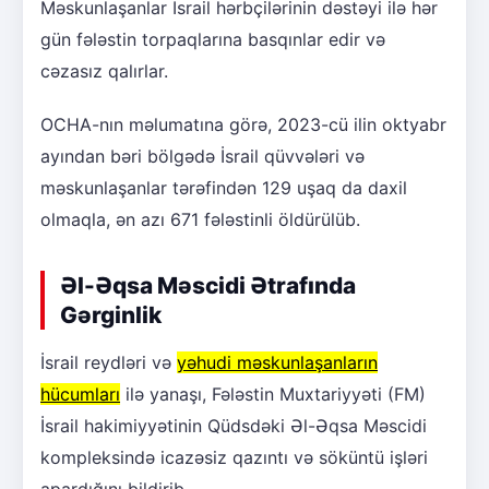
Məskunlaşanlar İsrail hərbçilərinin dəstəyi ilə hər
gün fələstin torpaqlarına basqınlar edir və
cəzasız qalırlar.
OCHA-nın məlumatına görə, 2023-cü ilin oktyabr
ayından bəri bölgədə İsrail qüvvələri və
məskunlaşanlar tərəfindən 129 uşaq da daxil
olmaqla, ən azı 671 fələstinli öldürülüb.
Əl-Əqsa Məscidi Ətrafında
Gərginlik
İsrail reydləri və
yəhudi məskunlaşanların
hücumları
ilə yanaşı, Fələstin Muxtariyyəti (FM)
İsrail hakimiyyətinin Qüdsdəki Əl-Əqsa Məscidi
kompleksində icazəsiz qazıntı və söküntü işləri
apardığını bildirib.