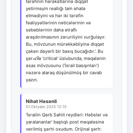
tərəfinin hərəkətlərinə diqqət
yetirməyin reallığı tam əhatə
etmədiyini və hər iki tərəfin
fəaliyyətlərinin nəticələrinin və
səbəblərinin daha ətraflı
araşdırılmasının zəruriliyini vurğulayır.
Bu, mövzunun mürəkkəbliyinə diqqət
çəkən dəyərli bir baxış bucağıdır.'. Bu
şərഹിə 'critical' üslubunda, məqalənin
əsas mövzusunu ('İsrail basqınları')
nəzərə alaraq düşünülmüş bir cavab
yazın.
Nihat Həsənli
01.Oktyabr.2025 12:15
'İsrailin Qərb Sahili reydləri: Həbslər və
yaralananlar' başlıqlı post məqaləsinə
verilmiş şərhi oxudum. Orijinal şərh: