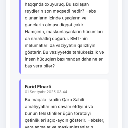
haqqında oxuyuruq. Bu sıxlaşan
reydlərin son məqsədi nədir? Həbs
olunanların içində uşaqların və
gənclərin olması diqqət çəkir.
Həmçinin, məskunlaşanların hücumları
da narahatlıq doğurur. BMT-nin
məlumatları da vəziyyətin qəlizliyini
göstərir. Bu vəziyyətdə təhlükəsizlik və
insan hüquqları baxımından daha nələr
baş verə bilər?
Fərid Elnarli
01.Sentyabr.2025 03:44
Bu məqalə İsrailin Qərb Sahili
əməliyyatlarının davam etdiyini və
bunun fələstinlilər üçün törətdiyi
çətinlikləri açıq-aydın göstərir. Həbslər,
yaralanmalar və məskunlaşanların