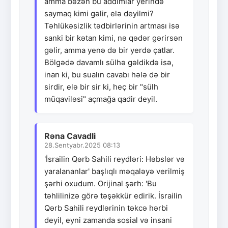
amma bəzən bu addımlar yerində
saymaq kimi gəlir, elə deyilmi?
Təhlükəsizlik tədbirlərinin artması isə
sanki bir kətan kimi, nə qədər gərirsən
gəlir, amma yenə də bir yerdə çatlar.
Bölgədə davamlı sülhə gəldikdə isə,
inan ki, bu sualın cavabı hələ də bir
sirdir, elə bir sir ki, heç bir "sülh
müqaviləsi" açmağa qadir deyil.
Rəna Cavadli
28.Sentyabr.2025 08:13
'İsrailin Qərb Sahili reydləri: Həbslər və
yaralananlar' başlıqlı məqaləyə verilmiş
şərhi oxudum. Orijinal şərh: 'Bu
təhlilinizə görə təşəkkür edirik. İsrailin
Qərb Sahili reydlərinin təkcə hərbi
deyil, eyni zamanda sosial və insani