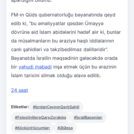
FM-in Qüds qubernatorluğu bəyanatında qeyd
edib ki, “bu əməliyyatlar qəsdən Üməyyə
dövrünə aid İslam abidələrini hədəf alır ki, bunlar
da müsəlmanların bu əraziyə haqlı iddialarının
canlı şahidləri və təkzibedilməz dəlilləridir”.
Bəyanatda İsrailin məqsədinin gələcəkdə orada
bir
yəhudi məbədi
inşa etmək üçün bu ərazinin
İslam tarixini silmək olduğu əlavə edilib.
24 saat
Etiketlər:
#İordanÇayınınQərbSahili
#FələstinlilərəQarşıZorakılıq
#İsrailBasqınları
#KöçkünHücumları
#ƏlƏqsa