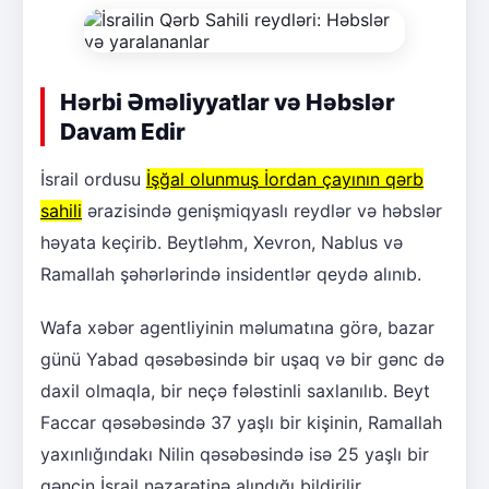
Hərbi Əməliyyatlar və Həbslər
Davam Edir
İsrail ordusu
İşğal olunmuş İordan çayının qərb
sahili
ərazisində genişmiqyaslı reydlər və həbslər
həyata keçirib. Beytləhm, Xevron, Nablus və
Ramallah şəhərlərində insidentlər qeydə alınıb.
Wafa xəbər agentliyinin məlumatına görə, bazar
günü Yabad qəsəbəsində bir uşaq və bir gənc də
daxil olmaqla, bir neçə fələstinli saxlanılıb. Beyt
Faccar qəsəbəsində 37 yaşlı bir kişinin, Ramallah
yaxınlığındakı Nilin qəsəbəsində isə 25 yaşlı bir
gəncin İsrail nəzarətinə alındığı bildirilir.