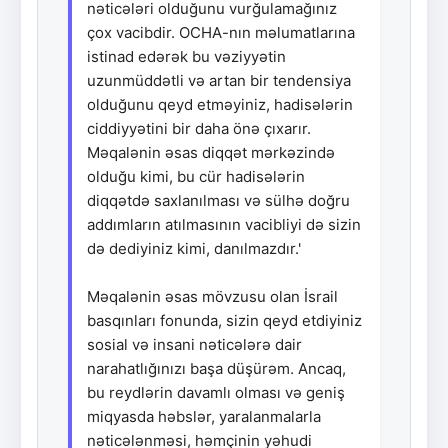
nəticələri olduğunu vurğulamağınız
çox vacibdir. OCHA-nın məlumatlarına
istinad edərək bu vəziyyətin
uzunmüddətli və artan bir tendensiya
olduğunu qeyd etməyiniz, hadisələrin
ciddiyyətini bir daha önə çıxarır.
Məqalənin əsas diqqət mərkəzində
olduğu kimi, bu cür hadisələrin
diqqətdə saxlanılması və sülhə doğru
addımların atılmasının vacibliyi də sizin
də dediyiniz kimi, danılmazdır.'
Məqalənin əsas mövzusu olan İsrail
basqınları fonunda, sizin qeyd etdiyiniz
sosial və insani nəticələrə dair
narahatlığınızı başa düşürəm. Ancaq,
bu reydlərin davamlı olması və geniş
miqyasda həbslər, yaralanmalarla
nəticələnməsi, həmçinin yəhudi