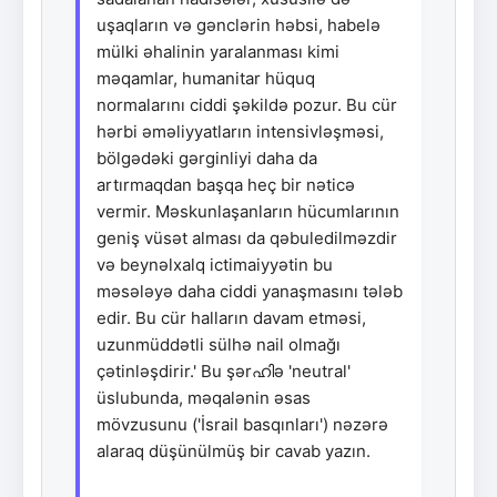
uşaqların və gənclərin həbsi, habelə
mülki əhalinin yaralanması kimi
məqamlar, humanitar hüquq
normalarını ciddi şəkildə pozur. Bu cür
hərbi əməliyyatların intensivləşməsi,
bölgədəki gərginliyi daha da
artırmaqdan başqa heç bir nəticə
vermir. Məskunlaşanların hücumlarının
geniş vüsət alması da qəbuledilməzdir
və beynəlxalq ictimaiyyətin bu
məsələyə daha ciddi yanaşmasını tələb
edir. Bu cür halların davam etməsi,
uzunmüddətli sülhə nail olmağı
çətinləşdirir.' Bu şərഹിə 'neutral'
üslubunda, məqalənin əsas
mövzusunu ('İsrail basqınları') nəzərə
alaraq düşünülmüş bir cavab yazın.