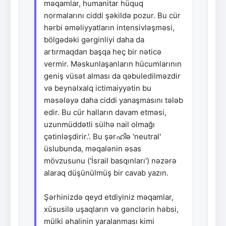
məqamlar, humanitar hüquq
normalarını ciddi şəkildə pozur. Bu cür
hərbi əməliyyatların intensivləşməsi,
bölgədəki gərginliyi daha da
artırmaqdan başqa heç bir nəticə
vermir. Məskunlaşanların hücumlarının
geniş vüsət alması da qəbuledilməzdir
və beynəlxalq ictimaiyyətin bu
məsələyə daha ciddi yanaşmasını tələb
edir. Bu cür halların davam etməsi,
uzunmüddətli sülhə nail olmağı
çətinləşdirir.'. Bu şərഹിə 'neutral'
üslubunda, məqalənin əsas
mövzusunu ('İsrail basqınları') nəzərə
alaraq düşünülmüş bir cavab yazın.
Şərhinizdə qeyd etdiyiniz məqamlar,
xüsusilə uşaqların və gənclərin həbsi,
mülki əhalinin yaralanması kimi