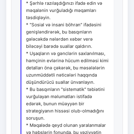
* Şərhlə razılaşdığınızı ifadə edin və
məqalənin vurğuladığı məqamları
təsdiqləyin.
* "Sosial və insani böhran" ifadəsini
genişləndirərək, bu basqınların
gələcəkdə nələrdən xəbər verə
biləcəyi barədə suallar qaldırın.
* Uşaqların və gənclərin saxlanılması,
həmçinin evlərinə hücum edilməsi kimi
detalları önə çəkərək, bu məsələlərin
uzunmüddətli nəticələri haqqında
düşündürücü suallar ünvanlayın.
* Bu basqınların "sistematik" təbiətini
vurğulayan məlumatları istifadə
edərək, bunun müəyyən bir
strategiyanın hissəsi olub-olmadığını
soruşun.
* Məqalədə qeyd olunan yaralanmalar
və həbslərin fonunda, bu vəziyyətin