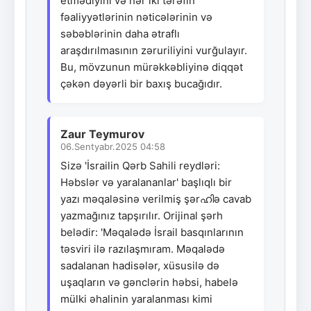
etmədiyini və hər iki tərəfin
fəaliyyətlərinin nəticələrinin və
səbəblərinin daha ətraflı
araşdırılmasının zəruriliyini vurğulayır.
Bu, mövzunun mürəkkəbliyinə diqqət
çəkən dəyərli bir baxış bucağıdır.
Zaur Teymurov
06.Sentyabr.2025 04:58
Sizə 'İsrailin Qərb Sahili reydləri:
Həbslər və yaralananlar' başlıqlı bir
yazı məqaləsinə verilmiş şərഹിə cavab
yazmağınız tapşırılır. Orijinal şərh
belədir: 'Məqalədə İsrail basqınlarının
təsviri ilə razılaşmıram. Məqalədə
sadalanan hadisələr, xüsusilə də
uşaqların və gənclərin həbsi, habelə
mülki əhalinin yaralanması kimi