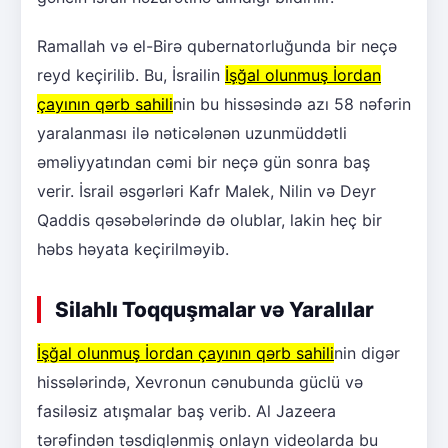
Ramallah və el-Birə qubernatorluğunda bir neçə
reyd keçirilib. Bu, İsrailin
İşğal olunmuş İordan
çayının qərb sahili
nin bu hissəsində azı 58 nəfərin
yaralanması ilə nəticələnən uzunmüddətli
əməliyyatından cəmi bir neçə gün sonra baş
verir. İsrail əsgərləri Kafr Malek, Nilin və Deyr
Qaddis qəsəbələrində də olublar, lakin heç bir
həbs həyata keçirilməyib.
Silahlı Toqquşmalar və Yaralılar
İşğal olunmuş İordan çayının qərb sahili
nin digər
hissələrində, Xevronun cənubunda güclü və
fasiləsiz atışmalar baş verib. Al Jazeera
tərəfindən təsdiqlənmiş onlayn videolarda bu