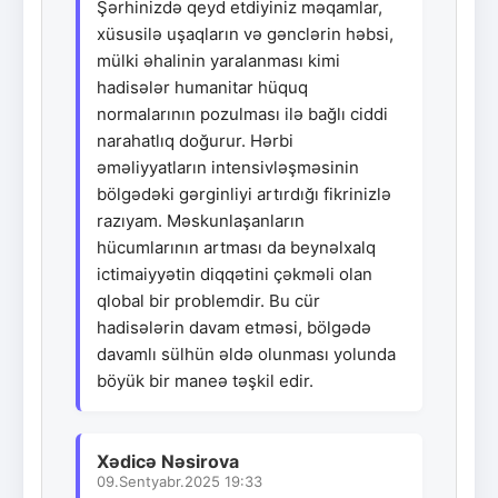
Şərhinizdə qeyd etdiyiniz məqamlar,
xüsusilə uşaqların və gənclərin həbsi,
mülki əhalinin yaralanması kimi
hadisələr humanitar hüquq
normalarının pozulması ilə bağlı ciddi
narahatlıq doğurur. Hərbi
əməliyyatların intensivləşməsinin
bölgədəki gərginliyi artırdığı fikrinizlə
razıyam. Məskunlaşanların
hücumlarının artması da beynəlxalq
ictimaiyyətin diqqətini çəkməli olan
qlobal bir problemdir. Bu cür
hadisələrin davam etməsi, bölgədə
davamlı sülhün əldə olunması yolunda
böyük bir maneə təşkil edir.
Xədicə Nəsirova
09.Sentyabr.2025 19:33