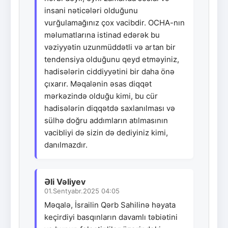
insani nəticələri olduğunu
vurğulamağınız çox vacibdir. OCHA-nın
məlumatlarına istinad edərək bu
vəziyyətin uzunmüddətli və artan bir
tendensiya olduğunu qeyd etməyiniz,
hadisələrin ciddiyyətini bir daha önə
çıxarır. Məqalənin əsas diqqət
mərkəzində olduğu kimi, bu cür
hadisələrin diqqətdə saxlanılması və
sülhə doğru addımların atılmasının
vacibliyi də sizin də dediyiniz kimi,
danılmazdır.
Əli Vəliyev
01.Sentyabr.2025 04:05
Məqalə, İsrailin Qərb Sahilinə həyata
keçirdiyi basqınların davamlı təbiətini