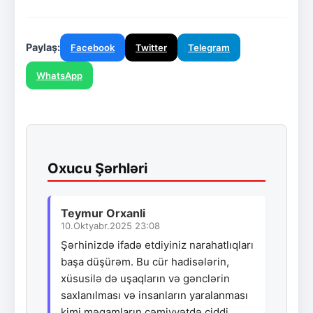
Paylaş:
Facebook
Twitter
Telegram
WhatsApp
Oxucu Şərhləri
Teymur Orxanli
10.Oktyabr.2025 23:08
Şərhinizdə ifadə etdiyiniz narahatlıqları
başa düşürəm. Bu cür hadisələrin,
xüsusilə də uşaqların və gənclərin
saxlanılması və insanların yaralanması
kimi məqamların cəmiyyətdə ciddi