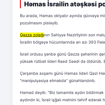
Həmas İsrailin atəşkəsi p
Bu arada, Həmas oktyabr ayında qüvvəyə minmi
pozulmasını pisləyib.
Qəzza zolağı
nın Səhiyyə Nazirliyinin son məl
İsrailin bölgəyə hücumlarında ən azı 393 Fələs
İsrail ordusu şənbə günü Qəzza şəhərinin qə
yüksək rütbəli lideri Raed Səədi də öldürüb. 
Çərşənbə axşamı günü Həmas lideri Qazi Həməd 
"manipulyasiya etməkdə" günahlandırıb.
Həməd deyib: "Biz tamamilə aydın bildirmək ist
aydındır ki, İsrail işğalı mətnini təhrif edərə