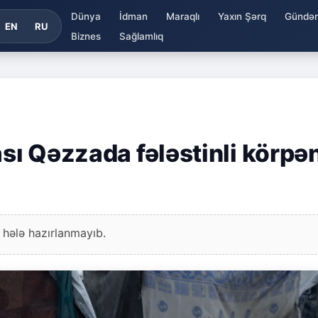
Dünya
İdman
Maraqlı
Yaxın Şərq
Gündə
EN
RU
Biznes
Sağlamlıq
ası Qəzzada fələstinli körpə
 hələ hazırlanmayıb.