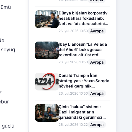
ölümü
Dünya birjaları korporativ
hesabatlara fokuslanıb:
Neft və faiz dərəcələrinin
təsiri altında cari vəziyyət
Avropa
26.İyul.2026 10:50
də
İbay Llanosun "La Velada
 soyuq
del Año 6" boks gecəsi
rekordları alt-üst etdi
Avropa
26.İyul.2026 10:50
Donald Trampın İran
strategiyası: Yaxın Şərqdə
növbəti gərginlik
mərhələsi
z
Avropa
26.İyul.2026 10:50
cbur
Çinin “hukou” sistemi:
Daxili miqrantların
qarşısındakı görünməz
sədd
Avropa
26.İyul.2026 10:22
ə güclü