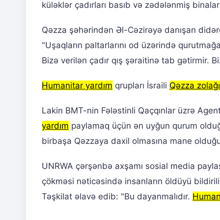
küləklər çadırları basıb və zədələnmiş binal
Qəzza şəhərindən Əl-Cəzirəyə danışan didər
"Uşaqların paltarlarını od üzərində qurutmağ
Bizə verilən çadır qış şəraitinə tab gətirmir. B
Humanitar yardım
qrupları İsraili
Qəzza zolağı
Lakin BMT-nin Fələstinli Qaçqınlar üzrə Agentl
yardım
paylamaq üçün ən uyğun qurum olduğun
birbaşa Qəzzaya daxil olmasına mane olduğu
UNRWA çərşənbə axşamı sosial media paylaşım
çökməsi nəticəsində insanların öldüyü bildiri
Təşkilat əlavə edib: "Bu dayanmalıdır.
Humani