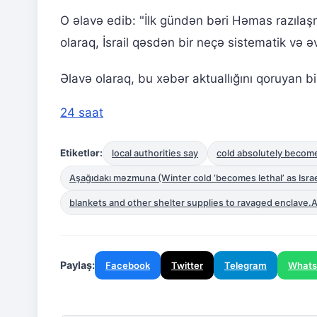
O əlavə edib: "İlk gündən bəri Həmas razılaş
olaraq, İsrail qəsdən bir neçə sistematik və 
Əlavə olaraq, bu xəbər aktuallığını qoruyan b
24 saat
Etiketlər:
local authorities say
cold absolutely become
Aşağıdakı məzmuna (Winter cold ‘becomes lethal’ as Israel
blankets and other shelter supplies to ravaged enclave.A 
Paylaş:
Facebook
Twitter
Telegram
What