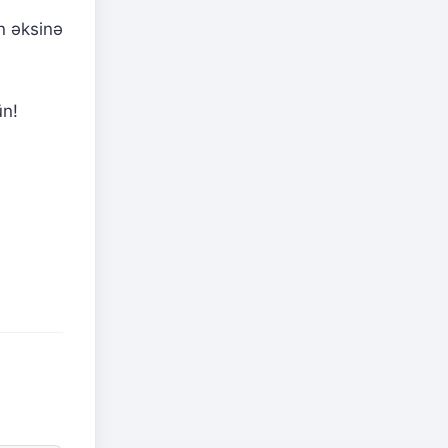
n əksinə
ün!