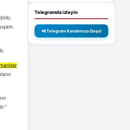
Telegramda izləyin
irib:
lmuşam.
📲 Telegram Kanalımıza Qoşul
b.
manitar
ların
rın
r."