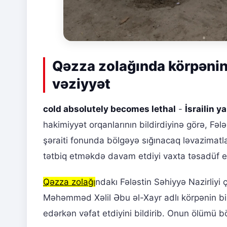
Qəzza zolağında körpənin
vəziyyət
cold absolutely becomes lethal
-
İsrailin y
hakimiyyət orqanlarının bildirdiyinə görə, Fələst
şəraiti fonunda bölgəyə sığınacaq ləvazimatl
tətbiq etməkdə davam etdiyi vaxta təsadüf e
Qəzza zolağı
ndakı Fələstin Səhiyyə Nazirliyi
Məhəmməd Xəlil Əbu əl-Xayr adlı körpənin bi
edərkən vəfat etdiyini bildirib. Onun ölümü b