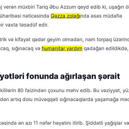
aj verən müxbiri Tariq Əbu Azzum qeyd edib ki, uşağın 
 müharibəsi nəticəsində
Qəzza zolağı
nda əsas müdafiə
bir vaxta təsadüf edir.
ektrik və kifayət qədər geyim olmadan, nəm torpaq üzərin
acaq, sığınacaq və
humanitar yardım
qadağan edildikdə,
yətləri fonunda ağırlaşan şərait
ikililərin 80 faizindən çoxunu məhv edib. Bu vəziyyət, yü
dindən artıq dolu müvəqqəti sığınacaqlarda yaşamağa mə
əsində ən azı 11 nəfər həyatını itirib. Şiddətli yağışlar v