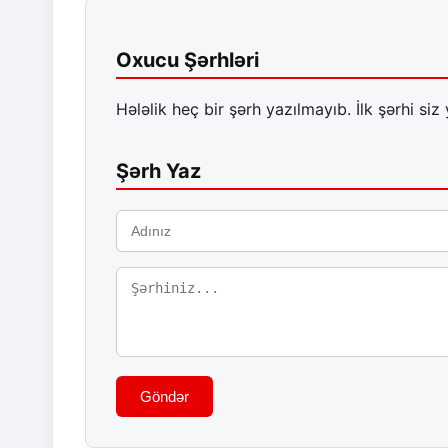
Oxucu Şərhləri
Hələlik heç bir şərh yazılmayıb. İlk şərhi siz 
Şərh Yaz
Göndər