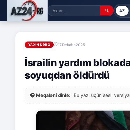
🔍
AZ
17.Dekabr.2025
YAXIN ŞƏRQ
İsrailin yardım blokad
soyuqdan öldürdü
🎧 Məqaləni dinlə:
Bu yazı üçün səsli versiya