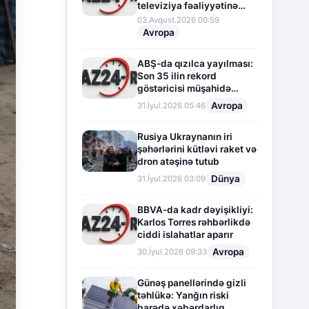
televiziya fəaliyyətinə
fasilə verir
03.Avqust.2026 00:59
Avropa
ABŞ-da qızılca yayılması:
Son 35 ilin rekord
göstəricisi müşahidə
olunur
Avropa
31.İyul.2026 05:46
Rusiya Ukraynanın iri
şəhərlərini kütləvi raket və
dron atəşinə tutub
Dünya
31.İyul.2026 03:09
BBVA-da kadr dəyişikliyi:
Karlos Torres rəhbərlikdə
ciddi islahatlar aparır
Avropa
30.İyul.2026 09:33
Günəş panellərində gizli
təhlükə: Yanğın riski
barədə xəbərdarlıq