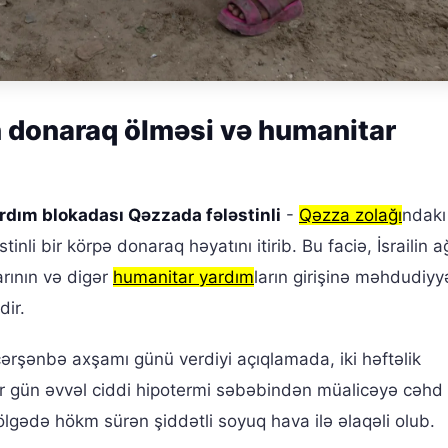
 donaraq ölməsi və humanitar
ardım blokadası Qəzzada fələstinli
-
Qəzza zolağı
ndakı 
inli bir körpə donaraq həyatını itirib. Bu faciə, İsrailin ağ
arının və digər
humanitar yardım
ların girişinə məhdudiyy
dir.
 çərşənbə axşamı günü verdiyi açıqlamada, iki həftəlik
r gün əvvəl ciddi hipotermi səbəbindən müalicəyə cəhd
ölgədə hökm sürən şiddətli soyuq hava ilə əlaqəli olub.