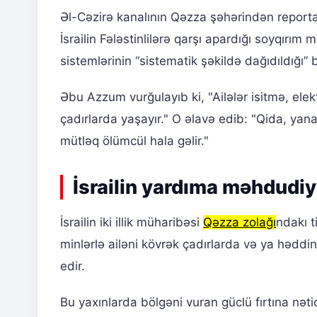
Əl-Cəzirə kanalının Qəzza şəhərindən report
İsrailin Fələstinlilərə qarşı apardığı soyqırım
sistemlərinin “sistematik şəkildə dağıdıldığı” 
Əbu Azzum vurğulayıb ki, "Ailələr isitmə, el
çadırlarda yaşayır." O əlavə edib: "Qida, yan
mütləq ölümcül hala gəlir."
İsrailin yardıma məhdudiy
İsrailin iki illik müharibəsi
Qəzza zolağı
ndakı t
minlərlə ailəni kövrək çadırlarda və ya həd
edir.
Bu yaxınlarda bölgəni vuran güclü fırtına nətic