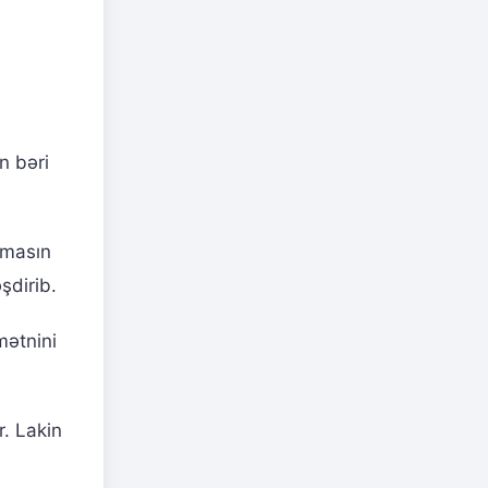
n bəri
əmasın
şdirib.
mətnini
r. Lakin