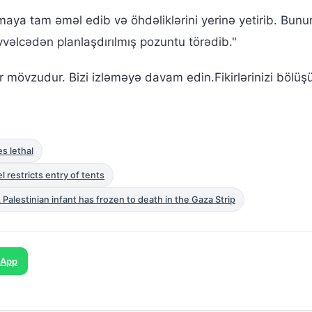
maya tam əməl edib və öhdəliklərini yerinə yetirib. Bunu
əvvəlcədən planlaşdırılmış pozuntu törədib."
ir mövzudur. Bizi izləməyə davam edin.Fikirlərinizi bölüş
s lethal
 restricts entry of tents
Palestinian infant has frozen to death in the Gaza Strip
sApp