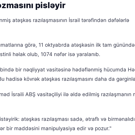
ozmasını pisləyir
ş atəşkəs razılaşmasının İsrail tərəfindən dəfələrlə
umatlarına görə, 11 oktyabrda atəşkəsin ilk tam günündə
tinli həlak olub, 1074 nəfər isə yaralanıb.
rbində bir nəqliyyat vasitəsinə hədəflənmiş hücumda H
Bu hadisə kövrək atəşkəs razılaşmasını daha da gərginlə
İsraili ABŞ vasitəçiliyi ilə əldə edilmiş razılaşmanın 
əyirik: atəşkəs razılaşması sadə, ətraflı və birmənalıdı
k hər bir maddəsini manipulyasiya edir və pozur."