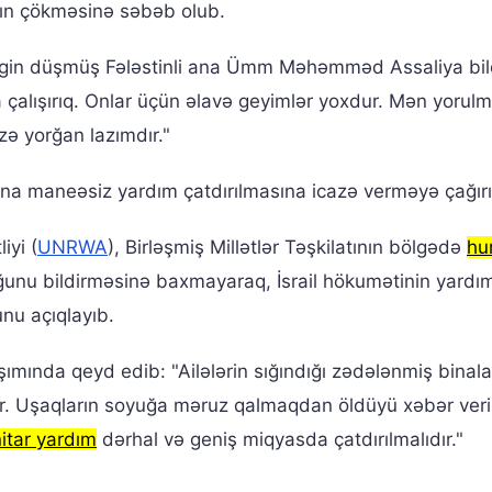
arın çökməsinə səbəb olub.
gin düşmüş Fələstinli ana Ümm Məhəmməd Assaliya bild
a çalışırıq. Onlar üçün əlavə geyimlər yoxdur. Mən yoru
izə yorğan lazımdır."
na maneəsiz yardım çatdırılmasına icazə verməyə çağırı
iyi (
UNRWA
), Birləşmiş Millətlər Təşkilatının bölgədə
hu
u bildirməsinə baxmayaraq, İsrail hökumətinin yardım
nu açıqlayıb.
ında qeyd edib: "Ailələrin sığındığı zədələnmiş binala
lir. Uşaqların soyuğa məruz qalmaqdan öldüyü xəbər verili
tar yardım
dərhal və geniş miqyasda çatdırılmalıdır."