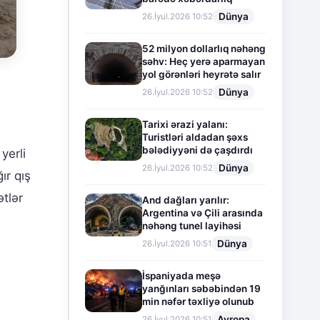
Dünya
26.İyul.2026 10:52
52 milyon dollarlıq nəhəng
səhv: Heç yerə aparmayan
yol görənləri heyrətə salır
Dünya
26.İyul.2026 10:52
Tarixi ərazi yalanı:
Turistləri aldadan şəxs
bələdiyyəni də çaşdırdı
yerli
Dünya
26.İyul.2026 10:52
ır qış
ətlər
And dağları yarılır:
Argentina və Çili arasında
nəhəng tunel layihəsi
Dünya
26.İyul.2026 10:51
İspaniyada meşə
yanğınları səbəbindən 19
min nəfər təxliyə olunub
Avropa
26.İyul.2026 10:51