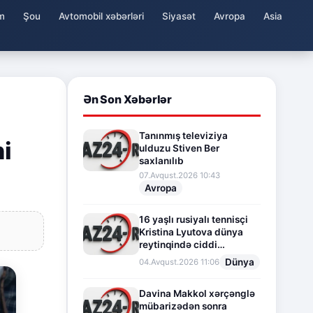
m
Şou
Avtomobil xəbərləri
Siyasət
Avropa
Asia
Ən Son Xəbərlər
Tanınmış televiziya
ni
ulduzu Stiven Ber
saxlanılıb
07.Avqust.2026 10:43
Avropa
16 yaşlı rusiyalı tennisçi
Kristina Lyutova dünya
reytinqində ciddi
irəliləyişə imza atdı
Dünya
04.Avqust.2026 11:06
Davina Makkol xərçənglə
mübarizədən sonra