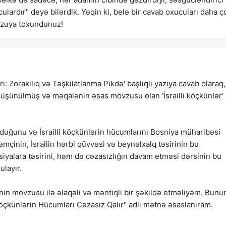
ulardır" deyə bilərdik. Yəqin ki, belə bir cavab oxucuları daha ç
övzuya toxundunuz!
ı: Zorakılıq və Təşkilatlanma Pikdə' başlıqlı yazıya cavab olaraq,
n düşünülmüş və məqalənin əsas mövzusu olan 'İsrailli köçkünlər'
tduğunu və İsrailli köçkünlərin hücumlarını Bosniya müharibəsi
mçinin, İsrailin hərbi qüvvəsi və beynəlxalq təsirinin bu
iyalara təsirini, həm də cəzasızlığın davam etməsi dərsinin bu
ulayır.
in mövzusu ilə əlaqəli və məntiqli bir şəkildə etməliyəm. Bunu
Köçkünlərin Hücumları Cəzasız Qalır" adlı mətnə əsaslanıram.