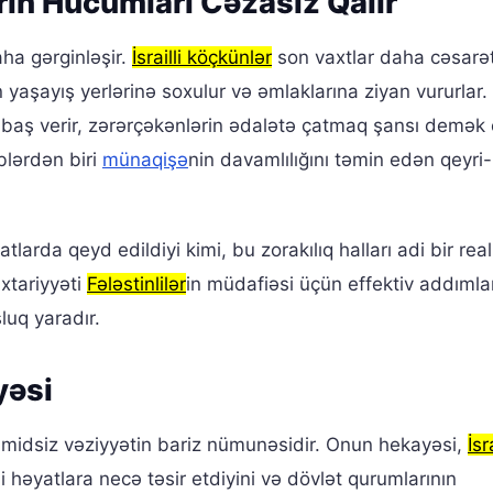
rin Hücumları Cəzasız Qalır
ha gərginləşir.
İsrailli köçkünlər
son vaxtlar daha cəsarət
nin yaşayış yerlərinə soxulur və əmlaklarına ziyan vururlar.
baş verir, zərərçəkənlərin ədalətə çatmaq şansı demək o
lərdən biri
münaqişə
nin davamlılığını təmin edən qeyri-
larda qeyd edildiyi kimi, bu zorakılıq halları adi bir real
uxtariyyəti
Fələstinlilər
in müdafiəsi üçün effektiv addımlar
luq yaradır.
yəsi
midsiz vəziyyətin bariz nümunəsidir. Onun hekayəsi,
İsra
i həyatlara necə təsir etdiyini və dövlət qurumlarının