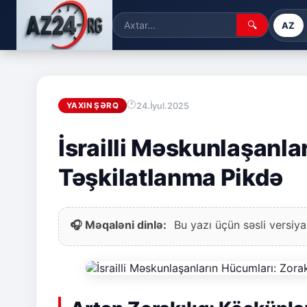
🔍
AZ
24.İyul.2025
YAXIN ŞƏRQ
İsrailli Məskunlaşanla
Təşkilatlanma Pikdə
🎧 Məqaləni dinlə:
Bu yazı üçün səsli versiya