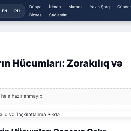
Dünya
İdman
Maraqlı
Yaxın Şərq
Gündə
EN
RU
Biznes
Sağlamlıq
rın Hücumları: Zorakılıq və
 hələ hazırlanmayıb.