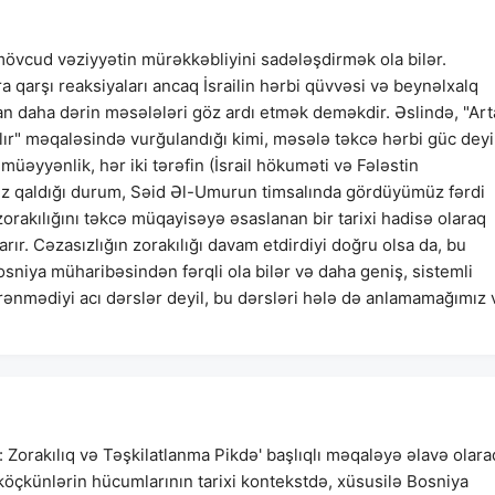
övcud vəziyyətin mürəkkəbliyini sadələşdirmək ola bilər.
a qarşı reaksiyaları ancaq İsrailin hərbi qüvvəsi və beynəlxalq
tan daha dərin məsələləri göz ardı etmək deməkdir. Əslində, "Ar
ır" məqaləsində vurğulandığı kimi, məsələ təkcə hərbi güc deyil
üəyyənlik, hər iki tərəfin (İsrail hökuməti və Fələstin
aciz qaldığı durum, Səid Əl-Umurun timsalında gördüyümüz fərdi
 zorakılığını təkcə müqayisəyə əsaslanan bir tarixi hadisə olaraq
xarır. Cəzasızlığın zorakılığı davam etdirdiyi doğru olsa da, bu
sniya müharibəsindən fərqli ola bilər və daha geniş, sistemli
rənmədiyi acı dərslər deyil, bu dərsləri hələ də anlamamağımız 
: Zorakılıq və Təşkilatlanma Pikdə' başlıqlı məqaləyə əlavə olara
köçkünlərin hücumlarının tarixi kontekstdə, xüsusilə Bosniya