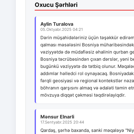
Oxucu Şərhləri
Aylin Turalova
05.Oktyabr.2025 04:21
Dərin müşahidələriniz üçün təşəkkür edirəm. İ
qalması məsələsini Bosniya müharibəsindəki 
vəziyyətdə də müdafiəsiz əhalinin qurban get
Bosniya təcrübəsindən çıxan dərslər, yəni bey
bugünkü vəziyyətə də tətbiq olunur. Məqaləd
addımlar həlledci rol oynayacaq. Bosniyadakı 
fərqli geosiyasi və regional kontekstlər nəz
böhranın qarşısını almaq və ədaləti təmin et
mövzuya diqqət çəkməsi təqdirəlayiqdir.
Mənsur Elnarli
17.Sentyabr.2025 20:44
Qardaş, şərhə baxanda, sanki məqaləyə "Niy