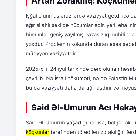
Artan Zorakılıq: Köçkünlə
İşğal olunmuş ərazilərdə vəziyyət getdikcə da
ağır silahlı şəkildə hücumlar edir, yerli əhali
hücumlar geniş yayılmış cəzasızlıq mühitində 
yoxdur. Problemin kökündə duran əsas səbəb
müəyyən vəziyyətdir.
2025-ci il 24 iyul tarixində dərc olunan hesabat
çevrilib. Nə İsrail hökuməti, nə də Fələstin M
bu da vəziyyəti daha da ağırlaşdırır və məyus
Səid Əl-Umurun Acı Heka
Səid Əl-Umurun yaşadığı hadisə, bölgədəki ü
köçkünlər
tərəfindən törədilən zorakılığın fərd