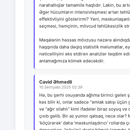
narahatlıqlar tamamilə haqlıdır. Lakin, bu ar
Əgər hücumların intensivləşməsi artan təhlükə
effektivliyini göstərirmi? Yəni, məskunlaşanla
seçməsi, həmçinin, mövcud təhlükəsizlik str
Məqalənin həssas mövzusu nəzərə alındıqda,
haqqında daha dəqiq statistik məlumatlar, ey
nəticəliliyini əks etdirən analizlər təqdim ed
anlamağımıza kömək edəcəkdir.
Cavid Əhmədli
10.Sentyabr.2025 02:39
Hə, bu şərhi oxuyanda ağlıma birinci gələn 
kəs bilir ki, onlar sadəcə "əmlak satışı üçün
və "ağır silahlı" kimi ifadələr biraz soyuq və
çıxıb gəlib. Bir az yumor qatsaq, necə olar? 
'köçürərək' daha 'məskunlaşdırıcı' rollarda ç
danışarkən, "növünü dəqiq bilmək lazımdır, 