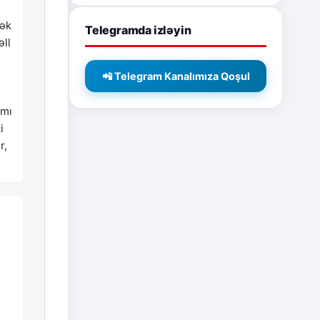
mək
Telegramda izləyin
əll
📲 Telegram Kanalımıza Qoşul
amı
i
r,