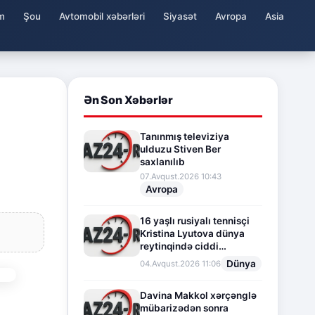
m
Şou
Avtomobil xəbərləri
Siyasət
Avropa
Asia
Ən Son Xəbərlər
Tanınmış televiziya
ulduzu Stiven Ber
saxlanılıb
07.Avqust.2026 10:43
Avropa
16 yaşlı rusiyalı tennisçi
Kristina Lyutova dünya
reytinqində ciddi
irəliləyişə imza atdı
Dünya
04.Avqust.2026 11:06
Davina Makkol xərçənglə
mübarizədən sonra