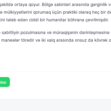
 şəkildə ortaya qoyur. Bölgə sakinləri arasında gərginlik 
və mülkiyyətlərini qorumaq üçün praktiki olaraq heç bir d
ini tələb edən ciddi bir humanitar böhrana çevrilmişdir.
 sabitliyin pozulmasına və münaqişənin dərinləşməsinə 
di maneələr törədir və iki xalq arasında onsuz da kövrək 
sApp