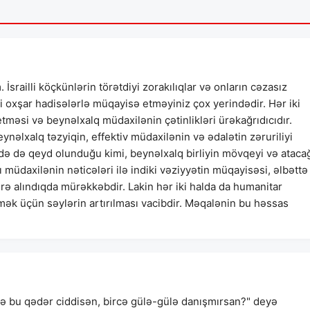
srailli köçkünlərin törətdiyi zorakılıqlar və onların cəzasız
oxşar hadisələrlə müqayisə etməyiniz çox yerindədir. Hər iki
məsi və beynəlxalq müdaxilənin çətinlikləri ürəkağrıdıcıdır.
nəlxalq təzyiqin, effektiv müdaxilənin və ədalətin zəruriliyi
ə də qeyd olunduğu kimi, beynəlxalq birliyin mövqeyi və ataca
müdaxilənin nəticələri ilə indiki vəziyyətin müqayisəsi, əlbəttə 
ərə alındıqda mürəkkəbdir. Lakin hər iki halda da humanitar
mək üçün səylərin artırılması vacibdir. Məqalənin bu həssas
ə bu qədər ciddisən, bircə gülə-gülə danışmırsan?" deyə