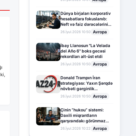
Dünya birjaları korporativ
hesabatlara fokuslanıb:
Neft və faiz dərəcələrinin
təsiri altında cari vəziyyət
Avropa
26.İyul.2026 10:50
İbay Llanosun "La Velada
del Año 6" boks gecəsi
rekordları alt-üst etdi
Avropa
26.İyul.2026 10:50
ğı
ki,
Donald Trampın İran
strategiyası: Yaxın Şərqdə
növbəti gərginlik
mərhələsi
Avropa
26.İyul.2026 10:50
Çinin “hukou” sistemi:
Daxili miqrantların
qarşısındakı görünməz
sədd
Avropa
26.İyul.2026 10:22