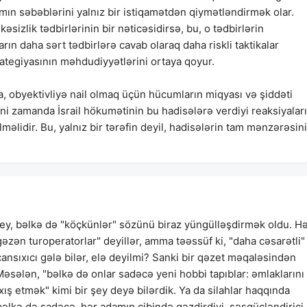
tımın səbəblərini yalnız bir istiqamətdən qiymətləndirmək olar.
sizlik tədbirlərinin bir nəticəsidirsə, bu, o tədbirlərin
rın daha sərt tədbirlərə cavab olaraq daha riskli taktikalar
ategiyasının məhdudiyyətlərini ortaya qoyur.
 obyektivliyə nail olmaq üçün hücumların miqyası və şiddəti
ni zamanda İsrail hökumətinin bu hadisələrə verdiyi reaksiyalar
ilməlidir. Bu, yalnız bir tərəfin deyil, hadisələrin tam mənzərəsini
şey, bəlkə də "köçkünlər" sözünü biraz yüngülləşdirmək oldu. H
 gəzən turoperatorlar" deyillər, amma təəssüf ki, "daha cəsarətli"
 cansıxıcı gələ bilər, elə deyilmi? Sanki bir qəzet məqaləsindən
Məsələn, "bəlkə də onlar sadəcə yeni hobbi tapıblar: əmlaklarını
ıxış etmək" kimi bir şey deyə bilərdik. Ya da silahlar haqqında
bəlkə də sadəcə, hər adamın cibində gəzdirdiyi, səsgücləndirici