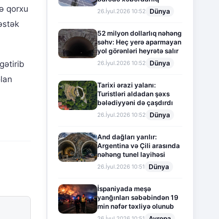
və qorxu
Dünya
26.İyul.2026 10:52
əstək
52 milyon dollarlıq nəhəng
səhv: Heç yerə aparmayan
yol görənləri heyrətə salır
Dünya
gətirib
26.İyul.2026 10:52
olan
Tarixi ərazi yalanı:
Turistləri aldadan şəxs
bələdiyyəni də çaşdırdı
Dünya
26.İyul.2026 10:52
And dağları yarılır:
Argentina və Çili arasında
nəhəng tunel layihəsi
Dünya
26.İyul.2026 10:51
İspaniyada meşə
yanğınları səbəbindən 19
min nəfər təxliyə olunub
Avropa
26.İyul.2026 10:51