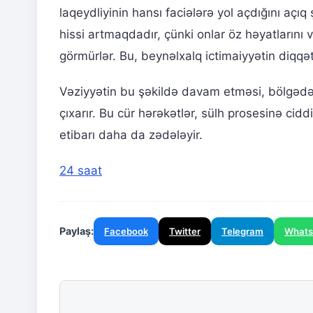
laqeydliyinin hansı faciələrə yol açdığını açıq
hissi artmaqdadır, çünki onlar öz həyatlarını 
görmürlər. Bu, beynəlxalq ictimaiyyətin diqqət
Vəziyyətin bu şəkildə davam etməsi, bölgədə
çıxarır. Bu cür hərəkətlər, sülh prosesinə cid
etibarı daha da zədələyir.
24 saat
Paylaş:
Facebook
Twitter
Telegram
What