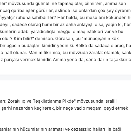
ünlər' mövzusunda gülməli nə tapmaq olar, bilmirəm, amma sən
ancaq qəribə işlər görürlər, əslində isə onlardan çox şey öyrən
şfiyyatçı' ruhuna sahibdirlər? Hər halda, bu məsələni kökündən h
eyil, sadəcə olaraq hamı bir az daha anlayışlı olsa, yəqin ki, hər
künlərin ədəbi yaradıcılıqla məşğul olmaq istəkləri var və bu,
əb olur? Kim bilir!" demisən. Görəsən, bu "münaqişənin kök
bir ağacın budaqları kimidir yəqin ki. Bəlkə də sadəcə olaraq, h
nə həll olunar. Mənim fikrimcə, bu mövzuda zarafat eləmək, sank
z parçası vermək kimidir. Amma yenə də, sənə dərin təşəkkürlə
rı: Zorakılıq və Təşkilatlanma Pikdə" mövzusunda İsrailli
nal şərhi nəzərdən keçirərək, bir neçə vacib məqamı qeyd etmək
nlarının hücumlarının artması və cəzasızlıq halları ilə bağlı