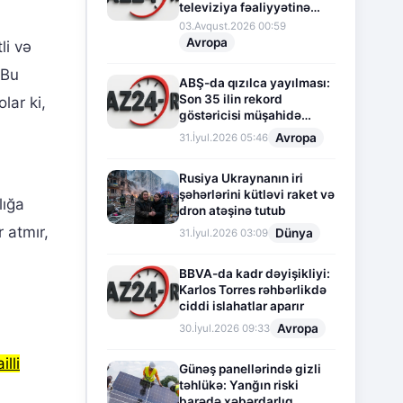
televiziya fəaliyyətinə
fasilə verir
03.Avqust.2026 00:59
Avropa
li və
 Bu
ABŞ-da qızılca yayılması:
Son 35 ilin rekord
lar ki,
göstəricisi müşahidə
olunur
Avropa
31.İyul.2026 05:46
Rusiya Ukraynanın iri
şəhərlərini kütləvi raket və
lığa
dron atəşinə tutub
 atmır,
Dünya
31.İyul.2026 03:09
BBVA-da kadr dəyişikliyi:
Karlos Torres rəhbərlikdə
ciddi islahatlar aparır
Avropa
30.İyul.2026 09:33
illi
Günəş panellərində gizli
təhlükə: Yanğın riski
barədə xəbərdarlıq