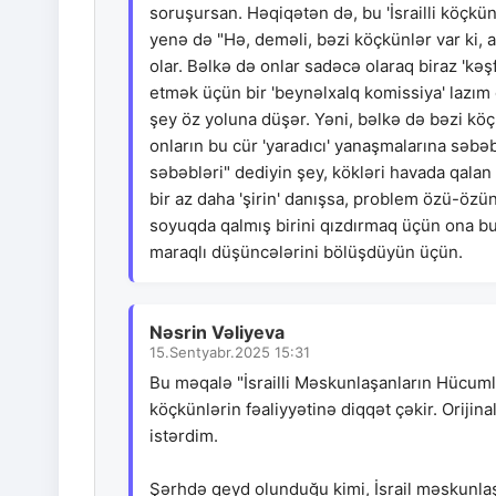
soruşursan. Həqiqətən də, bu 'İsrailli köçk
yenə də "Hə, deməli, bəzi köçkünlər var ki, 
olar. Bəlkə də onlar sadəcə olaraq biraz 'kə
etmək üçün bir 'beynəlxalq komissiya' lazım d
şey öz yoluna düşər. Yəni, bəlkə də bəzi köç
onların bu cür 'yaradıcı' yanaşmalarına səb
səbəbləri" dediyin şey, kökləri havada qalan 
bir az daha 'şirin' danışsa, problem özü-özü
soyuqda qalmış birini qızdırmaq üçün ona bu
maraqlı düşüncələrini bölüşdüyün üçün.
Nəsrin Vəliyeva
15.Sentyabr.2025 15:31
Bu məqalə "İsrailli Məskunlaşanların Hücumla
köçkünlərin fəaliyyətinə diqqət çəkir. Oriji
istərdim.
Şərhdə qeyd olunduğu kimi, İsrail məskunlaşa