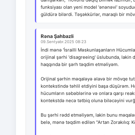
funksiyası olan yeni model 'ənənəvi' soyuduc
güldürə bilərdi. Təşəkkürlər, maraqlı bir m
Rəna Şahbazli
09.Sentyabr.2025 08:23
İndi mənə 'İsrailli Məskunlaşanların Hücumlar
orijinal şərhi 'disagreeing' üslubunda, laki
haqqında bir şərh təqdim etməliyəm.
Orijinal şərhin məqaləyə əlavə bir mövqe tu
kontekstində təhlil etdiyini başa düşürəm. Hə
hücumların səbəblərinə və onlara qarşı reaks
kontekstdə necə tətbiq oluna biləcəyini vurğ
Bu şərhi rədd etməliyəm, lakin bunu məqalən
belə, mənə təqdim edilən "Artan Zorakılıq: 