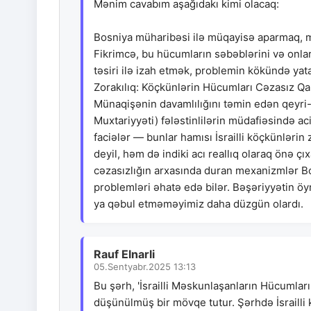
Mənim cavabım aşağıdakı kimi olacaq:
Bosniya müharibəsi ilə müqayisə aparmaq, m
Fikrimcə, bu hücumların səbəblərini və onlar
təsiri ilə izah etmək, problemin kökündə ya
Zorakılıq: Köçkünlərin Hücumları Cəzasız Qal
Münaqişənin davamlılığını təmin edən qeyri-m
Muxtariyyəti) fələstinlilərin müdafiəsində 
faciələr — bunlar hamısı İsrailli köçkünlərin
deyil, həm də indiki acı reallıq olaraq önə çı
cəzasızlığın arxasında duran mexanizmlər Bo
problemləri əhatə edə bilər. Bəşəriyyətin öy
ya qəbul etməməyimiz daha düzgün olardı.
Rauf Elnarli
05.Sentyabr.2025 13:13
Bu şərh, 'İsrailli Məskunlaşanların Hücumları
düşünülmüş bir mövqe tutur. Şərhdə İsrailli 