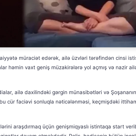
iyyətə müraciət edərək, ailə üzvləri tərəfindən cinsi ist
mlar həmin vaxt geniş müzakirələrə yol açmış və nazir ail
ddialar, ailə daxilindəki gərgin münasibətləri və Şoşananı
 bu cür faciəvi sonluqla nəticələnməsi, keçmişdəki ittiham
ərini araşdırmaq üçün genişmiqyaslı istintaqa start veri
hqiqatlar davam etməkdədir. Polis, hadisənin bütün incəli