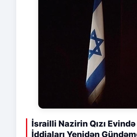
İsrailli Nazirin Qızı Evind
İddiaları Yenidən Gündə