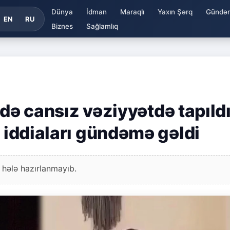
Dünya
İdman
Maraqlı
Yaxın Şərq
Gündə
EN
RU
Biznes
Sağlamlıq
ində cansız vəziyyətdə tapıldı
r iddiaları gündəmə gəldi
 hələ hazırlanmayıb.