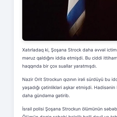
Xatırladaq ki, Şoşana Strock daha əvvəl ictima
məruz qaldığını iddia etmişdi. Bu ciddi ittiha
haqqında bir çox suallar yaratmışdı.
Nazir Orit Strockun qızının irəli sürdüyü bu i
yaşadığı çətinlikləri aşkar etmişdi. Hadisənin
daha gündəmə gətirib.
İsrail polisi Şoşana Strockun ölümünün səbəbl
Ölümün dəqiq səbəbi hələlik bəlli deyil və tə