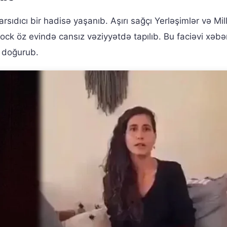
arsıdıcı bir hadisə yaşanıb. Aşırı sağçı Yerləşimlər və Mill
rock öz evində cansız vəziyyətdə tapılıb. Bu faciəvi xəbə
a doğurub.