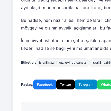
aydınlaşdırmaq məqsədilə hərtərəfli araşdırm
Bu hadisə, həm nazir ailəsi, həm də İsrail icti
mövqeyi və qızının əvvəlki açıqlamaları, bu f
İctimaiyyət, istintaqın tam şəffaf şəkildə apar
kədərli hadisə ilə bağlı yeni məlumatlar əldə 
Etiketlər:
İsrailli nazirin qızı evində cansız
İsrailli naziri
Paylaş:
Facebook
Twitter
Telegram
What