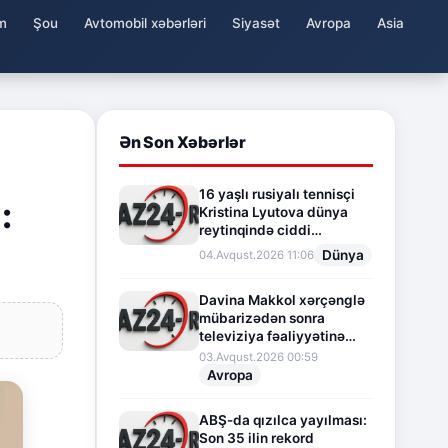
m
Şou
Avtomobil xəbərləri
Siyasət
Avropa
Asia
Ən Son Xəbərlər
16 yaşlı rusiyalı tennisçi
:
Kristina Lyutova dünya
reytinqində ciddi
irəliləyişə imza atdı
Dünya
04.Avqust.2026 11:06
Davina Makkol xərçənglə
mübarizədən sonra
televiziya fəaliyyətinə
fasilə verir
03.Avqust.2026 00:59
Avropa
ABŞ-da qızılca yayılması:
Son 35 ilin rekord