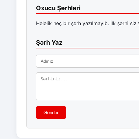
Oxucu Şərhləri
Hələlik heç bir şərh yazılmayıb. İlk şərhi siz 
Şərh Yaz
Göndər