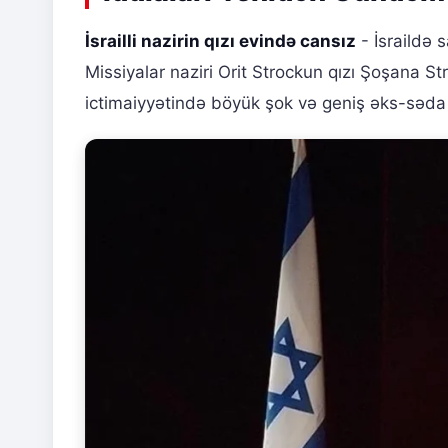
İsrailli nazirin qızı evində cansız
- İsraildə s
Missiyalar naziri Orit Strockun qızı Şoşana St
ictimaiyyətində böyük şok və geniş əks-səd