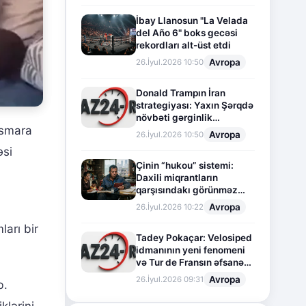
İbay Llanosun "La Velada
del Año 6" boks gecəsi
rekordları alt-üst etdi
Avropa
26.İyul.2026 10:50
Donald Trampın İran
strategiyası: Yaxın Şərqdə
növbəti gərginlik
ismara
mərhələsi
Avropa
26.İyul.2026 10:50
əsi
Çinin “hukou” sistemi:
Daxili miqrantların
qarşısındakı görünməz
sədd
n
Avropa
26.İyul.2026 10:22
ları bir
Tadey Pokaçar: Velosiped
idmanının yeni fenomeni
və Tur de Fransın əfsanəvi
səhifəsi
Avropa
26.İyul.2026 09:31
b.
klərini