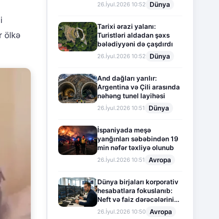
Dünya
26.İyul.2026 10:52
i
Tarixi ərazi yalanı:
r ölkə
Turistləri aldadan şəxs
bələdiyyəni də çaşdırdı
Dünya
26.İyul.2026 10:52
And dağları yarılır:
Argentina və Çili arasında
nəhəng tunel layihəsi
Dünya
26.İyul.2026 10:51
İspaniyada meşə
yanğınları səbəbindən 19
min nəfər təxliyə olunub
Avropa
26.İyul.2026 10:51
Dünya birjaları korporativ
hesabatlara fokuslanıb:
Neft və faiz dərəcələrinin
təsiri altında cari vəziyyət
Avropa
26.İyul.2026 10:50