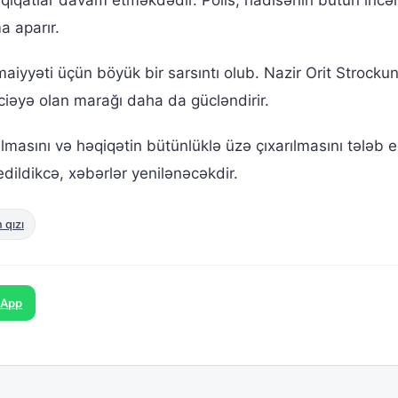
a aparır.
maiyyəti üçün böyük bir sarsıntı olub. Nazir Orit Strockun
aciəyə olan marağı daha da gücləndirir.
ılmasını və həqiqətin bütünlüklə üzə çıxarılmasını tələb e
edildikcə, xəbərlər yenilənəcəkdir.
n qızı
sApp