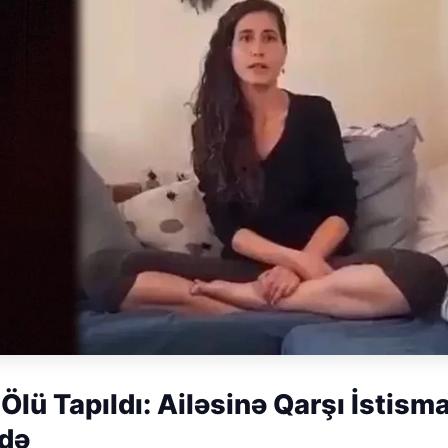
ə Ölü Tapıldı: Ailəsinə Qarşı İstism
mdə