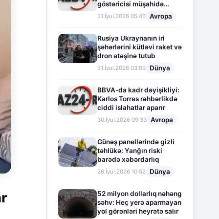
göstəricisi müşahidə
olunur
Avropa
31.İyul.2026 05:46
Rusiya Ukraynanın iri
şəhərlərini kütləvi raket və
dron atəşinə tutub
Dünya
31.İyul.2026 03:09
BBVA-da kadr dəyişikliyi:
Karlos Torres rəhbərlikdə
ciddi islahatlar aparır
Avropa
30.İyul.2026 09:33
Günəş panellərində gizli
təhlükə: Yanğın riski
barədə xəbərdarlıq
Dünya
26.İyul.2026 10:52
52 milyon dollarlıq nəhəng
ar
səhv: Heç yerə aparmayan
yol görənləri heyrətə salır