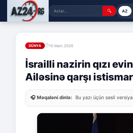
🔍
AZ
15.Mart.2026
DÜNYA
İsrailli nazirin qızı ev
Ailəsinə qarşı istisma
🎧 Məqaləni dinlə:
Bu yazı üçün səsli versiya