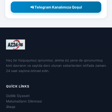
📲 Telegram Kanalımıza Qoşul
Heç bir hüququmuz qorunmur, amma siz yenə də qorunurmuş
kimi davranın və saytda dərc olunan xəbərlərdən istifadə zamanı
24 saat saytına istinad edin.
QUICK LINKS
Gizlilik Siyasəti
Məlumatların Silinməsi
Əlaqə