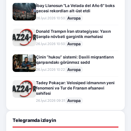
İbay Llanosun "La Velada del Año 6" boks
gecəsi rekordları alt-üst etdi
Avropa
26.İyul.2026 10:50
Donald Trampın İran strategiyası: Yaxın
Şərqdə növbəti gərginlik mərhələsi
Avropa
26.İyul.2026 10:50
Çinin “hukou” sistemi: Daxili miqrantların
qarşısındakı görünməz sədd
Avropa
26.İyul.2026 10:22
Tadey Pokaçar: Velosiped idmanının yeni
fenomeni və Tur de Fransın əfsanəvi
səhifəsi
Avropa
26.İyul.2026 09:31
Telegramda izləyin