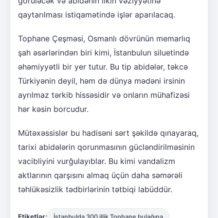
görüləcək və abidənin ilkin vəziyyətinə
qaytarılması istiqamətində işlər aparılacaq.
Tophane Çeşməsi, Osmanlı dövrünün memarlıq
şah əsərlərindən biri kimi, İstanbulun siluetində
əhəmiyyətli bir yer tutur. Bu tip abidələr, təkcə
Türkiyənin deyil, həm də dünya mədəni irsinin
ayrılmaz tərkib hissəsidir və onların mühafizəsi
hər kəsin borcudur.
Mütəxəssislər bu hadisəni sərt şəkildə qınayaraq,
tarixi abidələrin qorunmasının gücləndirilməsinin
vacibliyini vurğulayıblar. Bu kimi vandalizm
aktlarının qarşısını almaq üçün daha səmərəli
təhlükəsizlik tədbirlərinin tətbiqi labüddür.
Etiketlər:
İstanbulda 300 illik Tophane bulağına