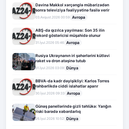
Davina Makkol xərçənglə mübarizədən
sonra televiziya fəaliyyətinə fasilə verir
Avropa
03.Avqust.2026 00:59
ABŞ-da qızılca yayılması: Son 35 ilin
rekord göstəricisi müşahidə olunur
Avropa
31.İyul.2026 05:46
Rusiya Ukraynanın iri şəhərlərini kütləvi
raket və dron atəşinə tutub
Dünya
31.İyul.2026 03:09
BBVA-da kadr dəyişikliyi: Karlos Torres
rəhbərlikdə ciddi islahatlar aparır
Avropa
30.İyul.2026 09:33
Günəş panellərində gizli təhlükə: Yanğın
riski barədə xəbərdarlıq
Dünya
26.İyul.2026 10:52