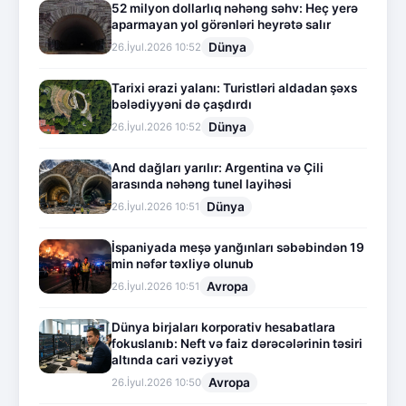
52 milyon dollarlıq nəhəng səhv: Heç yerə
aparmayan yol görənləri heyrətə salır
Dünya
26.İyul.2026 10:52
Tarixi ərazi yalanı: Turistləri aldadan şəxs
bələdiyyəni də çaşdırdı
Dünya
26.İyul.2026 10:52
And dağları yarılır: Argentina və Çili
arasında nəhəng tunel layihəsi
Dünya
26.İyul.2026 10:51
İspaniyada meşə yanğınları səbəbindən 19
min nəfər təxliyə olunub
Avropa
26.İyul.2026 10:51
Dünya birjaları korporativ hesabatlara
fokuslanıb: Neft və faiz dərəcələrinin təsiri
altında cari vəziyyət
Avropa
26.İyul.2026 10:50