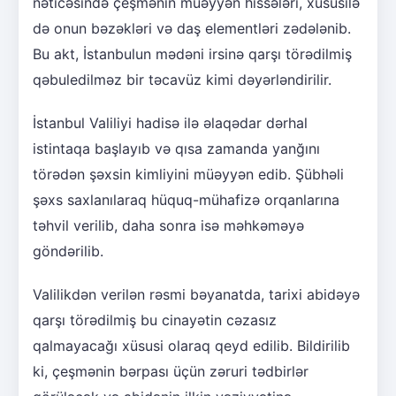
nəticəsində çeşmənin müəyyən hissələri, xüsusilə
də onun bəzəkləri və daş elementləri zədələnib.
Bu akt, İstanbulun mədəni irsinə qarşı törədilmiş
qəbuledilməz bir təcavüz kimi dəyərləndirilir.
İstanbul Valiliyi hadisə ilə əlaqədar dərhal
istintaqa başlayıb və qısa zamanda yanğını
törədən şəxsin kimliyini müəyyən edib. Şübhəli
şəxs saxlanılaraq hüquq-mühafizə orqanlarına
təhvil verilib, daha sonra isə məhkəməyə
göndərilib.
Valilikdən verilən rəsmi bəyanatda, tarixi abidəyə
qarşı törədilmiş bu cinayətin cəzasız
qalmayacağı xüsusi olaraq qeyd edilib. Bildirilib
ki, çeşmənin bərpası üçün zəruri tədbirlər