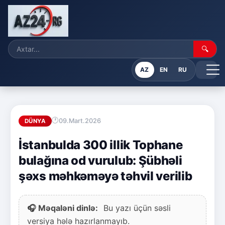
🔍
AZ
EN
RU
09.Mart.2026
DÜNYA
İstanbulda 300 illik Tophane
bulağına od vurulub: Şübhəli
şəxs məhkəməyə təhvil verilib
🎧 Məqaləni dinlə:
Bu yazı üçün səsli
versiya hələ hazırlanmayıb.