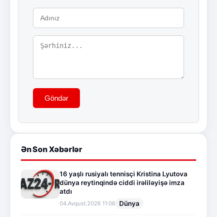
Göndər
Ən Son Xəbərlər
16 yaşlı rusiyalı tennisçi Kristina Lyutova
dünya reytinqində ciddi irəliləyişə imza
atdı
Dünya
04.Avqust.2026 11:06