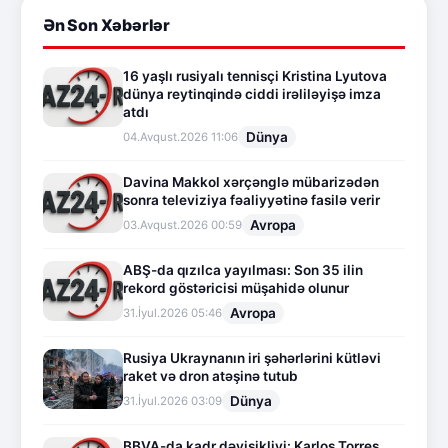
Ən Son Xəbərlər
16 yaşlı rusiyalı tennisçi Kristina Lyutova
dünya reytinqində ciddi irəliləyişə imza
atdı
Dünya
04.Avqust.2026 11:06
Davina Makkol xərçənglə mübarizədən
sonra televiziya fəaliyyətinə fasilə verir
Avropa
03.Avqust.2026 00:59
ABŞ-da qızılca yayılması: Son 35 ilin
rekord göstəricisi müşahidə olunur
Avropa
31.İyul.2026 05:46
Rusiya Ukraynanın iri şəhərlərini kütləvi
raket və dron atəşinə tutub
Dünya
31.İyul.2026 03:09
BBVA-da kadr dəyişikliyi: Karlos Torres