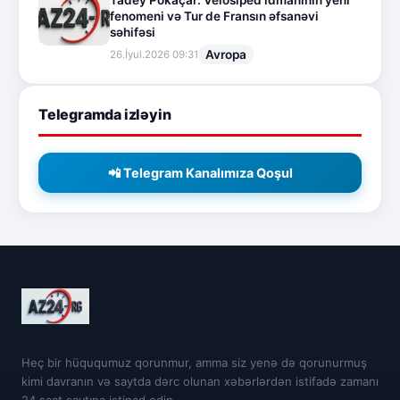
Tadey Pokaçar: Velosiped idmanının yeni
fenomeni və Tur de Fransın əfsanəvi
səhifəsi
Avropa
26.İyul.2026 09:31
Telegramda izləyin
📲 Telegram Kanalımıza Qoşul
Heç bir hüququmuz qorunmur, amma siz yenə də qorunurmuş
kimi davranın və saytda dərc olunan xəbərlərdən istifadə zamanı
24 saat saytına istinad edin.