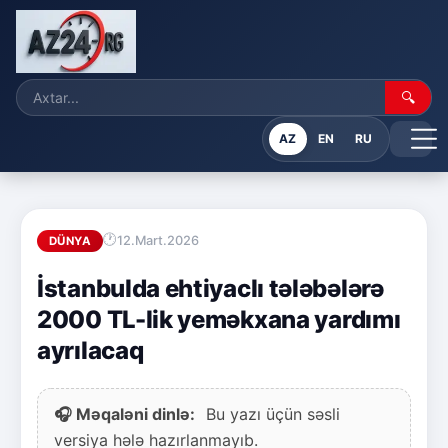
🔍
AZ
EN
RU
12.Mart.2026
DÜNYA
İstanbulda ehtiyaclı tələbələrə
2000 TL-lik yeməkxana yardımı
ayrılacaq
🎧 Məqaləni dinlə:
Bu yazı üçün səsli
versiya hələ hazırlanmayıb.