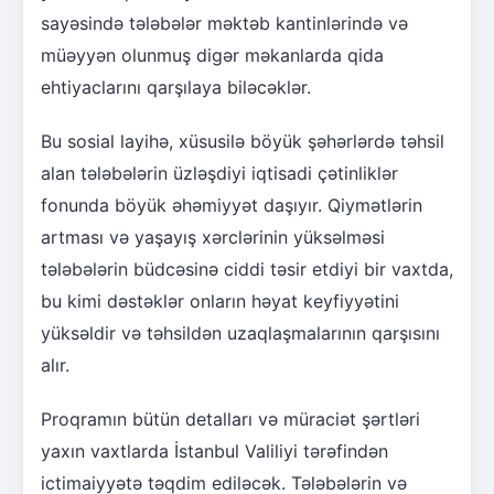
sayəsində tələbələr məktəb kantinlərində və
müəyyən olunmuş digər məkanlarda qida
ehtiyaclarını qarşılaya biləcəklər.
Bu sosial layihə, xüsusilə böyük şəhərlərdə təhsil
alan tələbələrin üzləşdiyi iqtisadi çətinliklər
fonunda böyük əhəmiyyət daşıyır. Qiymətlərin
artması və yaşayış xərclərinin yüksəlməsi
tələbələrin büdcəsinə ciddi təsir etdiyi bir vaxtda,
bu kimi dəstəklər onların həyat keyfiyyətini
yüksəldir və təhsildən uzaqlaşmalarının qarşısını
alır.
Proqramın bütün detalları və müraciət şərtləri
yaxın vaxtlarda İstanbul Valiliyi tərəfindən
ictimaiyyətə təqdim ediləcək. Tələbələrin və