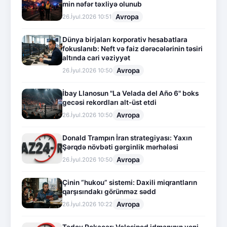
min nəfər təxliyə olunub
Avropa
26.İyul.2026 10:51
Dünya birjaları korporativ hesabatlara
fokuslanıb: Neft və faiz dərəcələrinin təsiri
altında cari vəziyyət
Avropa
26.İyul.2026 10:50
İbay Llanosun "La Velada del Año 6" boks
gecəsi rekordları alt-üst etdi
Avropa
26.İyul.2026 10:50
Donald Trampın İran strategiyası: Yaxın
Şərqdə növbəti gərginlik mərhələsi
Avropa
26.İyul.2026 10:50
Çinin “hukou” sistemi: Daxili miqrantların
qarşısındakı görünməz sədd
Avropa
26.İyul.2026 10:22