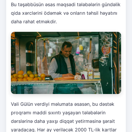
Bu təşəbbüsün əsas məqsədi tələbələrin gündəlik
qida xərclərini ödəmək və onların təhsil həyatını
daha rahat etməkdir.
Vali Gülün verdiyi məlumata əsasən, bu dəstək
proqramı maddi sıxıntı yaşayan tələbələrin
dərslərinə daha yaxşı diqqət yetirməsinə şərait
yaradacaq. Hər ay veriləcək 2000 TL-lik kartlar