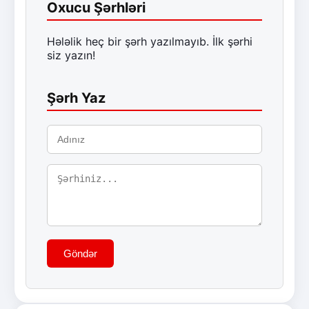
Oxucu Şərhləri
Hələlik heç bir şərh yazılmayıb. İlk şərhi
siz yazın!
Şərh Yaz
Göndər