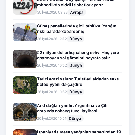
rəhbərlikdə ciddi islahatlar aparır
Avropa
30.İyul.2026 09:33
Günəş panellərində gizli təhlükə: Yanğın
riski barədə xəbərdarlıq
Dünya
26.İyul.2026 10:52
52 milyon dollarlıq nəhəng səhv: Heç yerə
aparmayan yol görənləri heyrətə salır
Dünya
26.İyul.2026 10:52
Tarixi ərazi yalanı: Turistləri aldadan şəxs
bələdiyyəni də çaşdırdı
Dünya
26.İyul.2026 10:52
And dağları yarılır: Argentina və Çili
arasında nəhəng tunel layihəsi
Dünya
26.İyul.2026 10:51
İspaniyada meşə yanğınları səbəbindən 19