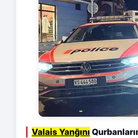
Valais Yanğını
Qurbanların