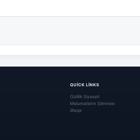
QUICK LINKS
Gizlilik Siyasəti
Məlumatların Silinməsi
Əlaqə