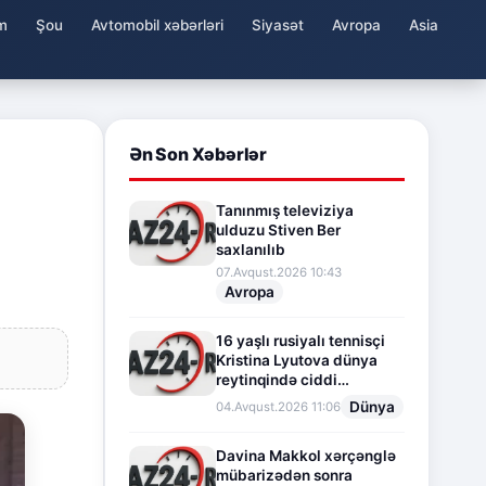
m
Şou
Avtomobil xəbərləri
Siyasət
Avropa
Asia
Ən Son Xəbərlər
Tanınmış televiziya
ulduzu Stiven Ber
saxlanılıb
07.Avqust.2026 10:43
Avropa
16 yaşlı rusiyalı tennisçi
Kristina Lyutova dünya
reytinqində ciddi
irəliləyişə imza atdı
Dünya
04.Avqust.2026 11:06
Davina Makkol xərçənglə
mübarizədən sonra