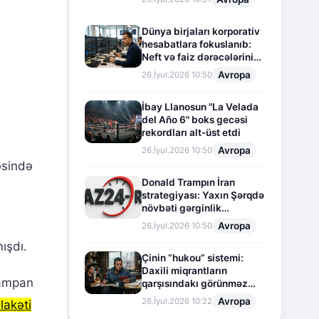
Dünya birjaları korporativ
hesabatlara fokuslanıb:
Neft və faiz dərəcələrinin
təsiri altında cari vəziyyət
Avropa
26.İyul.2026 10:50
İbay Llanosun "La Velada
del Año 6" boks gecəsi
rekordları alt-üst etdi
Avropa
26.İyul.2026 10:50
əsində
Donald Trampın İran
strategiyası: Yaxın Şərqdə
növbəti gərginlik
mərhələsi
Avropa
26.İyul.2026 10:50
mışdı.
Çinin “hukou” sistemi:
Daxili miqrantların
şampan
qarşısındakı görünməz
sədd
Avropa
26.İyul.2026 10:22
lakəti