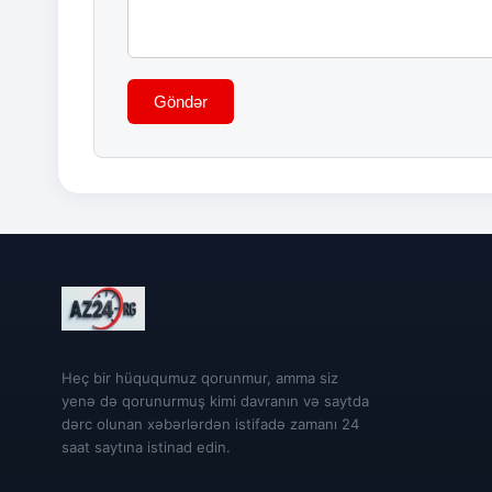
Göndər
Heç bir hüququmuz qorunmur, amma siz
yenə də qorunurmuş kimi davranın və saytda
dərc olunan xəbərlərdən istifadə zamanı 24
saat saytına istinad edin.