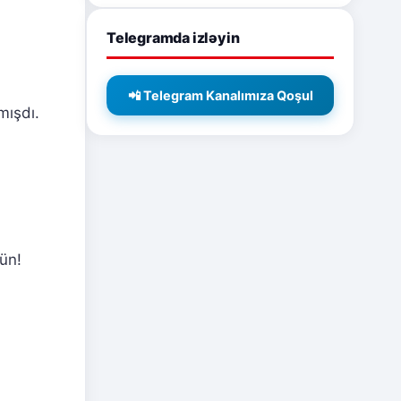
Telegramda izləyin
📲 Telegram Kanalımıza Qoşul
mışdı.
şün!