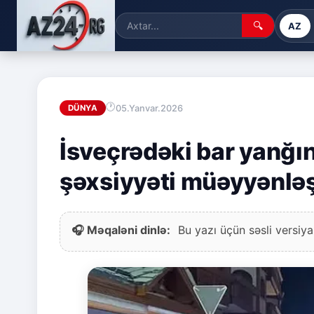
🔍
AZ
05.Yanvar.2026
DÜNYA
İsveçrədəki bar yanğın
şəxsiyyəti müəyyənləş
🎧 Məqaləni dinlə:
Bu yazı üçün səsli versiya