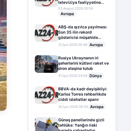
televiziya fəaliyyətinə
fasilə verir
03.Avqust.2026 00:59
Avropa
ABŞ-da qızılca yayılması:
Son 35 ilin rekord
göstəricisi müşahidə
olunur
Avropa
31.İyul.2026 05:46
Rusiya Ukraynanın iri
şəhərlərini kütləvi raket və
dron atəşinə tutub
Dünya
31.İyul.2026 03:09
BBVA-da kadr dəyişikliyi:
Karlos Torres rəhbərlikdə
ciddi islahatlar aparır
Avropa
30.İyul.2026 09:33
Günəş panellərində gizli
təhlükə: Yanğın riski
barədə xəbərdarlıq