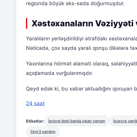
regionda böyük əks-səda doğurmuşdur.
Xəstəxanaların Vəziyyəti
Yaralıların yerləşdirildiyi ətrafdakı xəstəxa
Nəticədə, çox sayda yaralı qonşu ölkələrə tə
Yaxınlarına hörmət əlaməti olaraq, səlahiyyə
açıqlamada vurğulanmışdır.
Qeyd edək ki, bu xəbər aktuallığını qoruyan b
24 saat
Etiketlər:
İsviçre'deki barda çıkan yangın
İsveçrə yanğ
Yeni il yanğını