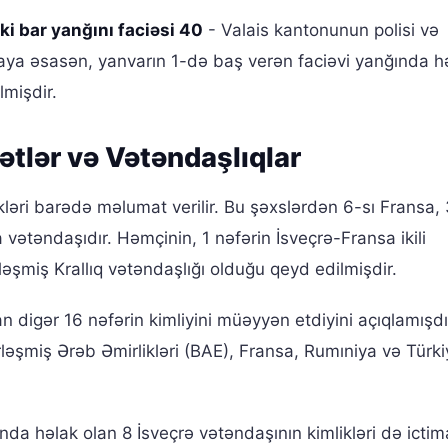
ki bar yanğını faciəsi 40
- Valais kantonunun polisi və
amaya əsasən, yanvarın 1-də baş verən faciəvi yanğında h
lmişdir.
ətlər və Vətəndaşlıqlar
ləri barədə məlumat verilir. Bu şəxslərdən 6-sı Fransa,
ka vətəndaşıdır. Həmçinin, 1 nəfərin İsveçrə-Fransa ikili
irləşmiş Krallıq vətəndaşlığı olduğu qeyd edilmişdir.
n digər 16 nəfərin kimliyini müəyyən etdiyini açıqlamışdı
irləşmiş Ərəb Əmirlikləri (BAE), Fransa, Rumıniya və Türk
da həlak olan 8 İsveçrə vətəndaşının kimlikləri də ictim