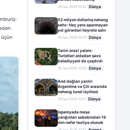
Dünya
26.İyul.2026 10:52
amburq-
52 milyon dollarlıq nəhəng
səhv: Heç yerə aparmayan
 edən
yol görənləri heyrətə salır
ı üçün
Dünya
26.İyul.2026 10:52
Tarixi ərazi yalanı:
Turistləri aldadan şəxs
bələdiyyəni də çaşdırdı
Dünya
26.İyul.2026 10:52
And dağları yarılır:
Argentina və Çili arasında
nəhəng tunel layihəsi
Dünya
26.İyul.2026 10:51
İspaniyada meşə
yanğınları səbəbindən 19
min nəfər təxliyə olunub
Avropa
26.İyul.2026 10:51