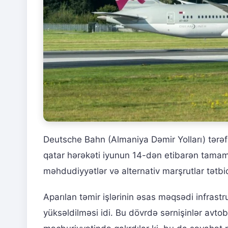
Deutsche Bahn (Almaniya Dəmir Yolları) tərə
qatar hərəkəti iyunun 14-dən etibarən tama
məhdudiyyətlər və alternativ marşrutlar tətbiq
Aparılan təmir işlərinin əsas məqsədi infrastr
yüksəldilməsi idi. Bu dövrdə sərnişinlər avto