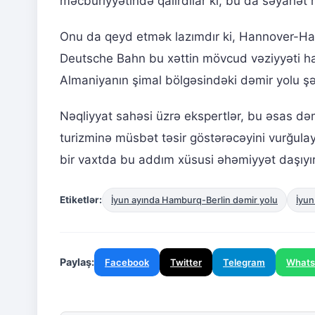
məcburiyyətində qalırdılar ki, bu da səyahə
Onu da qeyd etmək lazımdır ki, Hannover-Ham
Deutsche Bahn bu xəttin mövcud vəziyyəti haq
Almaniyanın şimal bölgəsindəki dəmir yolu şə
Nəqliyyat sahəsi üzrə ekspertlər, bu əsas dəm
turizminə müsbət təsir göstərəcəyini vurğula
bir vaxtda bu addım xüsusi əhəmiyyət daşıyır
Etiketlər:
İyun ayında Hamburq-Berlin dəmir yolu
İyun
Paylaş:
Facebook
Twitter
Telegram
What