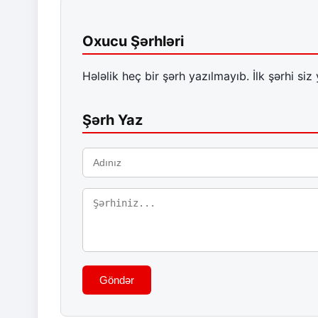
Oxucu Şərhləri
Hələlik heç bir şərh yazılmayıb. İlk şərhi siz 
Şərh Yaz
Göndər