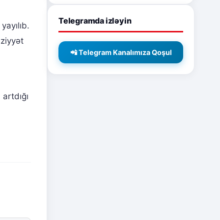
Telegramda izləyin
yayılıb.
ziyyət
📲 Telegram Kanalımıza Qoşul
 artdığı