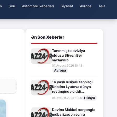
m
Şou
Avtomobil xəbərləri
Siyasət
Avropa
Asia
Ən Son Xəbərlər
Tanınmış televiziya
ulduzu Stiven Ber
saxlanılıb
07.Avqust.2026 10:43
Avropa
16 yaşlı rusiyalı tennisçi
Kristina Lyutova dünya
reytinqində ciddi
irəliləyişə imza atdı
Dünya
04.Avqust.2026 11:06
Davina Makkol xərçənglə
mübarizədən sonra