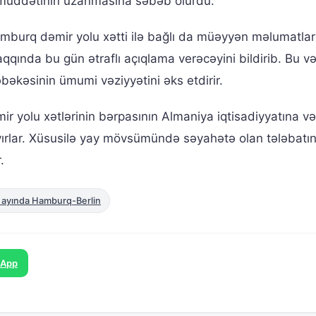
t müddətinin uzanmasına səbəb olurdu.
burq dəmir yolu xətti ilə bağlı da müəyyən məlumatlar 
qında bu gün ətraflı açıqlama verəcəyini bildirib. Bu və
bəkəsinin ümumi vəziyyətini əks etdirir.
ir yolu xətlərinin bərpasının Almaniya iqtisadiyyatına və
yırlar. Xüsusilə yay mövsümündə səyahətə olan tələbatın
.
 ayında Hamburq-Berlin
sApp