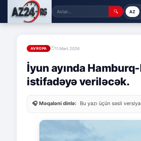
🔍
AZ
11.Mart.2026
AVROPA
İyun ayında Hamburq-B
istifadəyə veriləcək.
🎧 Məqaləni dinlə:
Bu yazı üçün səsli versiya