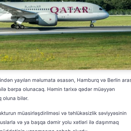
findən yayılan məlumata əsasən, Hamburq və Berlin ara
milə bərpa olunacaq. Həmin tarixə qədər müəyyən
 oluna bilər.
ukturun müasirləşdirilməsi və təhlükəsizlik səviyyəsinin
buslarla və ya başqa dəmir yolu xətləri ilə daşınmaq