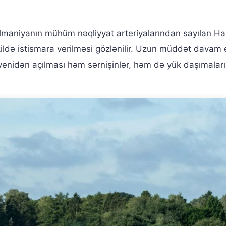
lmaniyanın mühüm nəqliyyat arteriyalarından sayılan H
əkildə istismara verilməsi gözlənilir. Uzun müddət davam
 yenidən açılması həm sərnişinlər, həm də yük daşımalar