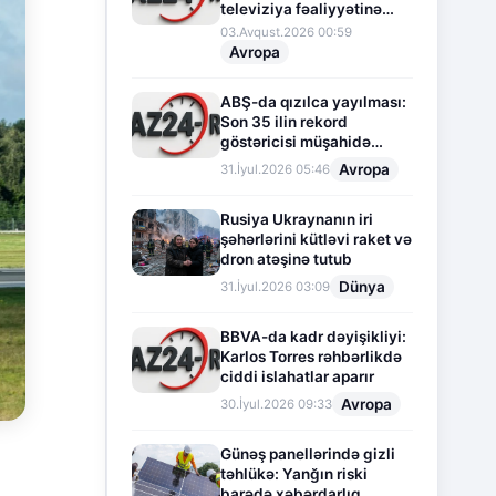
televiziya fəaliyyətinə
fasilə verir
03.Avqust.2026 00:59
Avropa
ABŞ-da qızılca yayılması:
Son 35 ilin rekord
göstəricisi müşahidə
olunur
Avropa
31.İyul.2026 05:46
Rusiya Ukraynanın iri
şəhərlərini kütləvi raket və
dron atəşinə tutub
Dünya
31.İyul.2026 03:09
BBVA-da kadr dəyişikliyi:
Karlos Torres rəhbərlikdə
ciddi islahatlar aparır
Avropa
30.İyul.2026 09:33
Günəş panellərində gizli
təhlükə: Yanğın riski
barədə xəbərdarlıq