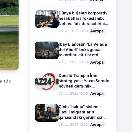
Dünya birjaları korporativ
hesabatlara fokuslanıb:
Neft və faiz dərəcələrinin
təsiri altında cari vəziyyət
Avropa
26.İyul.2026 10:50
İbay Llanosun "La Velada
del Año 6" boks gecəsi
rekordları alt-üst etdi
Avropa
26.İyul.2026 10:50
Donald Trampın İran
sında
strategiyası: Yaxın Şərqdə
növbəti gərginlik
mərhələsi
Avropa
26.İyul.2026 10:50
Çinin “hukou” sistemi:
Daxili miqrantların
qarşısındakı görünməz
sədd
Avropa
26.İyul.2026 10:22