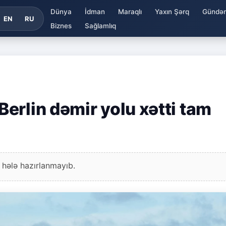
Dünya
İdman
Maraqlı
Yaxın Şərq
Gündə
EN
RU
Biznes
Sağlamlıq
erlin dəmir yolu xətti tam
 hələ hazırlanmayıb.