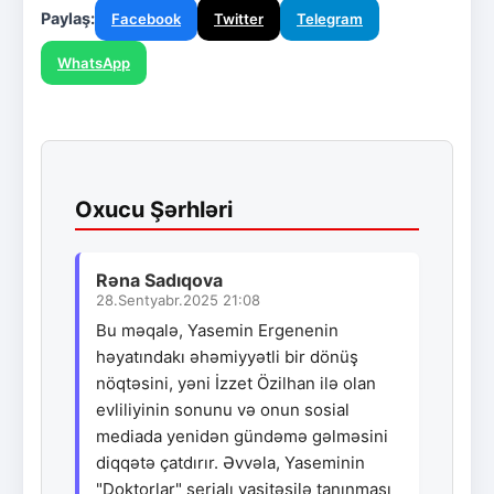
Paylaş:
Facebook
Twitter
Telegram
WhatsApp
Oxucu Şərhləri
Rəna Sadıqova
28.Sentyabr.2025 21:08
Bu məqalə, Yasemin Ergenenin
həyatındakı əhəmiyyətli bir dönüş
nöqtəsini, yəni İzzet Özilhan ilə olan
evliliyinin sonunu və onun sosial
mediada yenidən gündəmə gəlməsini
diqqətə çatdırır. Əvvəla, Yaseminin
"Doktorlar" serialı vasitəsilə tanınması