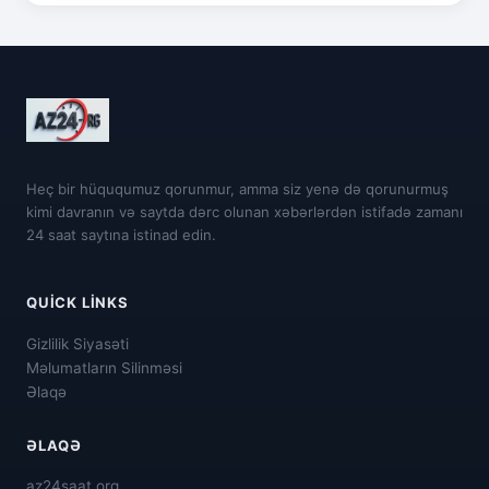
Heç bir hüququmuz qorunmur, amma siz yenə də qorunurmuş
kimi davranın və saytda dərc olunan xəbərlərdən istifadə zamanı
24 saat saytına istinad edin.
QUICK LINKS
Gizlilik Siyasəti
Məlumatların Silinməsi
Əlaqə
ƏLAQƏ
az24saat.org