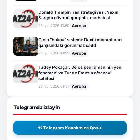
Donald Trampın İran strategiyası: Yaxın
Şərqdə növbəti gərginlik mərhələsi
Avropa
26.İyul.2026 10:50
Çinin “hukou” sistemi: Daxili miqrantların
qarşısındakı görünməz sədd
Avropa
26.İyul.2026 10:22
Tadey Pokaçar: Velosiped idmanının yeni
fenomeni və Tur de Fransın əfsanəvi
səhifəsi
Avropa
26.İyul.2026 09:31
Telegramda izləyin
📲 Telegram Kanalımıza Qoşul