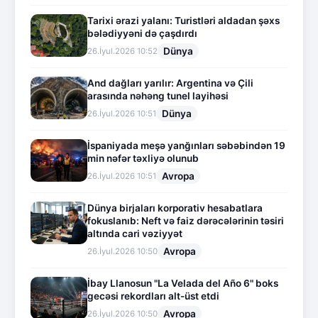
Tarixi ərazi yalanı: Turistləri aldadan şəxs
bələdiyyəni də çaşdırdı
Dünya
26.İyul.2026 10:52
And dağları yarılır: Argentina və Çili
arasında nəhəng tunel layihəsi
Dünya
26.İyul.2026 10:51
İspaniyada meşə yanğınları səbəbindən 19
min nəfər təxliyə olunub
Avropa
26.İyul.2026 10:51
Dünya birjaları korporativ hesabatlara
fokuslanıb: Neft və faiz dərəcələrinin təsiri
altında cari vəziyyət
Avropa
26.İyul.2026 10:50
İbay Llanosun "La Velada del Año 6" boks
gecəsi rekordları alt-üst etdi
Avropa
26.İyul.2026 10:50