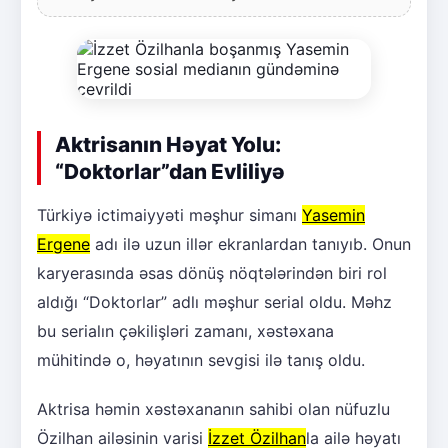
Aktrisanın Həyat Yolu:
“Doktorlar”dan Evliliyə
Türkiyə ictimaiyyəti məşhur simanı
Yasemin
Ergene
adı ilə uzun illər ekranlardan tanıyıb. Onun
karyerasında əsas dönüş nöqtələrindən biri rol
aldığı “Doktorlar” adlı məşhur serial oldu. Məhz
bu serialın çəkilişləri zamanı, xəstəxana
mühitində o, həyatının sevgisi ilə tanış oldu.
Aktrisa həmin xəstəxananın sahibi olan nüfuzlu
Özilhan ailəsinin varisi
İzzet Özilhan
la ailə həyatı