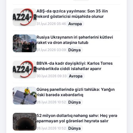
ABŞ-da qızılca yayılması: Son 35 ilin
rekord göstəricisi müşahidə olunur
Avropa
31.İyul.2026 05:46
Rusiya Ukraynanın iri şəhərlərini kütləvi
raket və dron atəşinə tutub
Dünya
31.İyul.2026 03:09
BBVA-da kadr dəyişikliyi: Karlos Torres
rəhbərlikdə ciddi islahatlar aparır
Avropa
30.İyul.2026 09:33
Günəş panellərində gizli təhlükə: Yanğın
riski barədə xəbərdarlıq
Dünya
26.İyul.2026 10:52
52 milyon dollarlıq nəhəng səhv: Heç yerə
aparmayan yol görənləri heyrətə salır
Dünya
26.İyul.2026 10:52