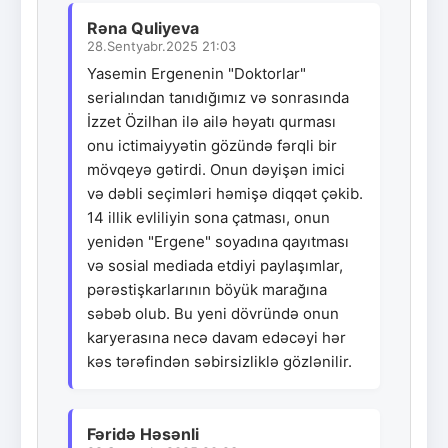
Rəna Quliyeva
28.Sentyabr.2025 21:03
Yasemin Ergenenin "Doktorlar"
serialından tanıdığımız və sonrasında
İzzet Özilhan ilə ailə həyatı qurması
onu ictimaiyyətin gözündə fərqli bir
mövqeyə gətirdi. Onun dəyişən imici
və dəbli seçimləri həmişə diqqət çəkib.
14 illik evliliyin sona çatması, onun
yenidən "Ergene" soyadına qayıtması
və sosial mediada etdiyi paylaşımlar,
pərəstişkarlarının böyük marağına
səbəb olub. Bu yeni dövründə onun
karyerasına necə davam edəcəyi hər
kəs tərəfindən səbirsizliklə gözlənilir.
Fəridə Həsənli