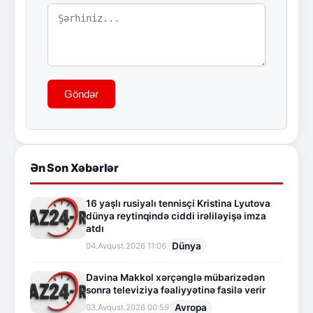
Göndər
Ən Son Xəbərlər
16 yaşlı rusiyalı tennisçi Kristina Lyutova
dünya reytinqində ciddi irəliləyişə imza
atdı
Dünya
04.Avqust.2026 11:06
Davina Makkol xərçənglə mübarizədən
sonra televiziya fəaliyyətinə fasilə verir
Avropa
03.Avqust.2026 00:59