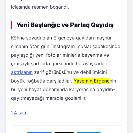
iclasında rəsmən boşandı.
Yeni Başlanğıc və Parlaq Qayıdış
Köhnə soyadı olan Ergeneyə qayıdan məşhur
simanın ötən gün “İnstagram” sosial şəbəkəsində
paylaşdığı yeni fotolar minlərlə bəyənmə və
çoxsaylı şərhlərlə qarşılandı. Pərəstişkarları
aktrisanın
zərif görünüşünü və dəbli imicini
böyük rəğbətlə qarşıladılar.
Yasemin Ergene
nin
bu yeni həyat dönəmində karyerasına qayıdıb-
qayıtmayacağı maraqla gözlənilir.
24 saat