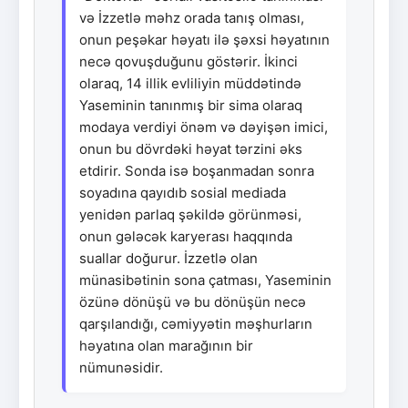
və İzzetlə məhz orada tanış olması,
onun peşəkar həyatı ilə şəxsi həyatının
necə qovuşduğunu göstərir. İkinci
olaraq, 14 illik evliliyin müddətində
Yaseminin tanınmış bir sima olaraq
modaya verdiyi önəm və dəyişən imici,
onun bu dövrdəki həyat tərzini əks
etdirir. Sonda isə boşanmadan sonra
soyadına qayıdıb sosial mediada
yenidən parlaq şəkildə görünməsi,
onun gələcək karyerası haqqında
suallar doğurur. İzzetlə olan
münasibətinin sona çatması, Yaseminin
özünə dönüşü və bu dönüşün necə
qarşılandığı, cəmiyyətin məşhurların
həyatına olan marağının bir
nümunəsidir.