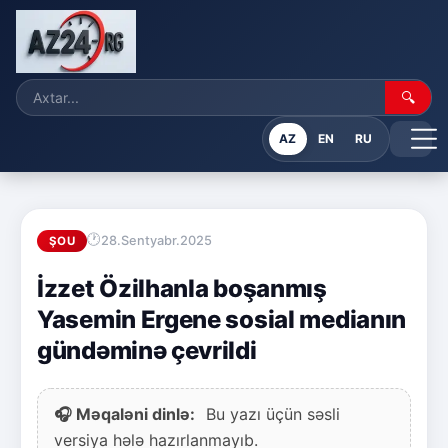
🔍
AZ
EN
RU
28.Sentyabr.2025
ŞOU
İzzet Özilhanla boşanmış
Yasemin Ergene sosial medianın
gündəminə çevrildi
🎧 Məqaləni dinlə:
Bu yazı üçün səsli
versiya hələ hazırlanmayıb.