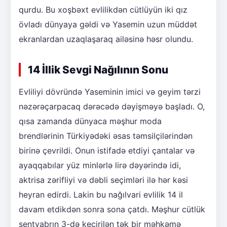
qurdu. Bu xoşbəxt evlilikdən cütlüyün iki qız
övladı dünyaya gəldi və Yasemin uzun müddət
ekranlardan uzaqlaşaraq ailəsinə həsr olundu.
14 İllik Sevgi Nağılının Sonu
Evliliyi dövründə Yaseminin imici və geyim tərzi
nəzərəçarpacaq dərəcədə dəyişməyə başladı. O,
qısa zamanda dünyaca məşhur moda
brendlərinin Türkiyədəki əsas təmsilçilərindən
birinə çevrildi. Onun istifadə etdiyi çantalar və
ayaqqabılar yüz minlərlə lirə dəyərində idi,
aktrisa zərifliyi və dəbli seçimləri ilə hər kəsi
heyran edirdi. Lakin bu nağılvari evlilik 14 il
davam etdikdən sonra sona çatdı. Məşhur cütlük
sentyabrın 3-də keçirilən tək bir məhkəmə