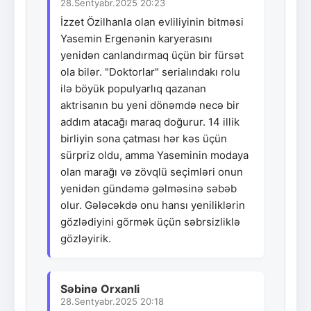
28.Sentyabr.2025 20:23
İzzet Özilhanla olan evliliyinin bitməsi
Yasemin Ergenənin karyerasını
yenidən canlandırmaq üçün bir fürsət
ola bilər. "Doktorlar" serialındakı rolu
ilə böyük populyarlıq qazanan
aktrisanın bu yeni dönəmdə necə bir
addım atacağı maraq doğurur. 14 illik
birliyin sona çatması hər kəs üçün
sürpriz oldu, amma Yaseminin modaya
olan marağı və zövqlü seçimləri onun
yenidən gündəmə gəlməsinə səbəb
olur. Gələcəkdə onu hansı yeniliklərin
gözlədiyini görmək üçün səbrsizliklə
gözləyirik.
Səbinə Orxanli
28.Sentyabr.2025 20:18