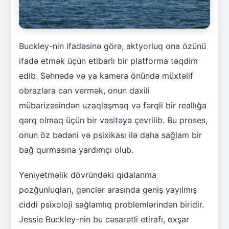
Buckley-nin ifadəsinə görə, aktyorluq ona özünü
ifadə etmək üçün etibarlı bir platforma təqdim
edib. Səhnədə və ya kamera önündə müxtəlif
obrazlara can vermək, onun daxili
mübarizəsindən uzaqlaşmaq və fərqli bir reallığa
qərq olmaq üçün bir vasitəyə çevrilib. Bu proses,
onun öz bədəni və psixikası ilə daha sağlam bir
bağ qurmasına yardımçı olub.
Yeniyetməlik dövründəki qidalanma
pozğunluqları, gənclər arasında geniş yayılmış
ciddi psixoloji sağlamlıq problemlərindən biridir.
Jessie Buckley-nin bu cəsarətli etirafı, oxşar