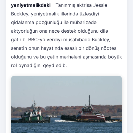
yeniyetməlikdəki
- Tanınmış aktrisa Jessie
Buckley, yeniyetməlik illərində üzləşdiyi
qidalanma pozğunluğu ilə mübarizədə
aktyorluğun ona necə dəstək olduğunu dilə
gətirib. BBC-yə verdiyi müsahibədə Buckley,
sənətin onun həyatında əsaslı bir dönüş nöqtəsi
olduğunu və bu çətin mərhələni aşmasında böyük
rol oynadığını qeyd edib.