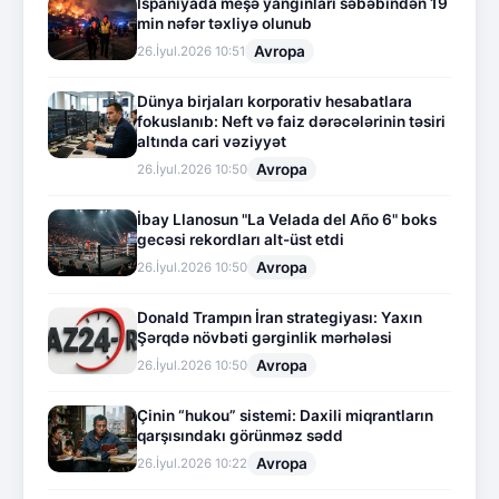
İspaniyada meşə yanğınları səbəbindən 19
min nəfər təxliyə olunub
Avropa
26.İyul.2026 10:51
Dünya birjaları korporativ hesabatlara
fokuslanıb: Neft və faiz dərəcələrinin təsiri
altında cari vəziyyət
Avropa
26.İyul.2026 10:50
İbay Llanosun "La Velada del Año 6" boks
gecəsi rekordları alt-üst etdi
Avropa
26.İyul.2026 10:50
Donald Trampın İran strategiyası: Yaxın
Şərqdə növbəti gərginlik mərhələsi
Avropa
26.İyul.2026 10:50
Çinin “hukou” sistemi: Daxili miqrantların
qarşısındakı görünməz sədd
Avropa
26.İyul.2026 10:22