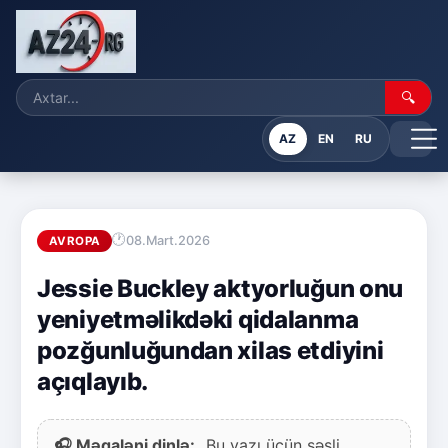
🔍
AZ
EN
RU
08.Mart.2026
AVROPA
Jessie Buckley aktyorluğun onu
yeniyetməlikdəki qidalanma
pozğunluğundan xilas etdiyini
açıqlayıb.
🎧 Məqaləni dinlə:
Bu yazı üçün səsli