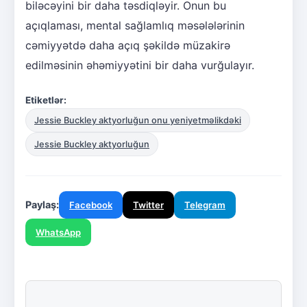
biləcəyini bir daha təsdiqləyir. Onun bu
açıqlaması, mental sağlamlıq məsələlərinin
cəmiyyətdə daha açıq şəkildə müzakirə
edilməsinin əhəmiyyətini bir daha vurğulayır.
Etiketlər:
Jessie Buckley aktyorluğun onu yeniyetməlikdəki
Jessie Buckley aktyorluğun
Paylaş:
Facebook
Twitter
Telegram
WhatsApp