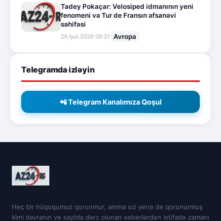
Tadey Pokaçar: Velosiped idmanının yeni
fenomeni və Tur de Fransın əfsanəvi
səhifəsi
Avropa
26.İyul.2026 09:31
Telegramda izləyin
📲 Telegram Kanalımıza Qoşul
Heç bir hüququmuz qorunmur, amma siz yenə də qorunurmuş
kimi davranın və saytda dərc olunan xəbərlərdən istifadə zamanı