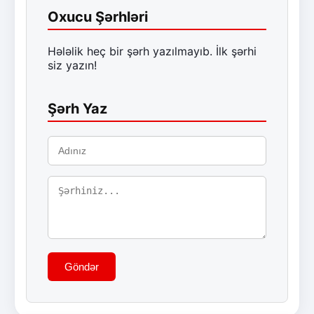
Oxucu Şərhləri
Hələlik heç bir şərh yazılmayıb. İlk şərhi
siz yazın!
Şərh Yaz
Göndər