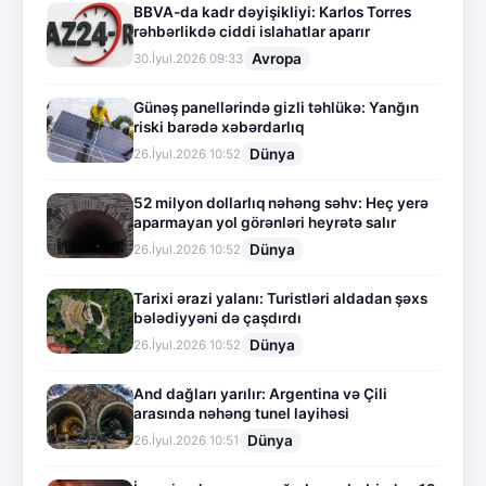
BBVA-da kadr dəyişikliyi: Karlos Torres
rəhbərlikdə ciddi islahatlar aparır
Avropa
30.İyul.2026 09:33
Günəş panellərində gizli təhlükə: Yanğın
riski barədə xəbərdarlıq
Dünya
26.İyul.2026 10:52
52 milyon dollarlıq nəhəng səhv: Heç yerə
aparmayan yol görənləri heyrətə salır
Dünya
26.İyul.2026 10:52
Tarixi ərazi yalanı: Turistləri aldadan şəxs
bələdiyyəni də çaşdırdı
Dünya
26.İyul.2026 10:52
And dağları yarılır: Argentina və Çili
arasında nəhəng tunel layihəsi
Dünya
26.İyul.2026 10:51