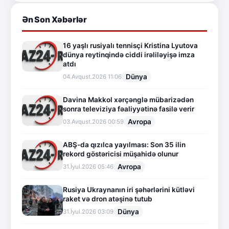
Ən Son Xəbərlər
16 yaşlı rusiyalı tennisçi Kristina Lyutova
dünya reytinqində ciddi irəliləyişə imza
atdı
Dünya
04.Avqust.2026 11:06
Davina Makkol xərçənglə mübarizədən
sonra televiziya fəaliyyətinə fasilə verir
Avropa
03.Avqust.2026 00:59
ABŞ-da qızılca yayılması: Son 35 ilin
rekord göstəricisi müşahidə olunur
Avropa
31.İyul.2026 05:46
Rusiya Ukraynanın iri şəhərlərini kütləvi
raket və dron atəşinə tutub
Dünya
31.İyul.2026 03:09