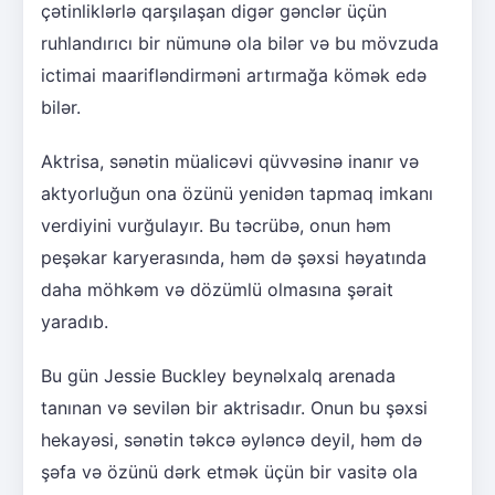
çətinliklərlə qarşılaşan digər gənclər üçün
ruhlandırıcı bir nümunə ola bilər və bu mövzuda
ictimai maarifləndirməni artırmağa kömək edə
bilər.
Aktrisa, sənətin müalicəvi qüvvəsinə inanır və
aktyorluğun ona özünü yenidən tapmaq imkanı
verdiyini vurğulayır. Bu təcrübə, onun həm
peşəkar karyerasında, həm də şəxsi həyatında
daha möhkəm və dözümlü olmasına şərait
yaradıb.
Bu gün Jessie Buckley beynəlxalq arenada
tanınan və sevilən bir aktrisadır. Onun bu şəxsi
hekayəsi, sənətin təkcə əyləncə deyil, həm də
şəfa və özünü dərk etmək üçün bir vasitə ola