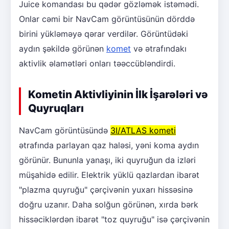
Juice komandası bu qədər gözləmək istəmədi.
Onlar cəmi bir NavCam görüntüsünün dörddə
birini yükləməyə qərar verdilər. Görüntüdəki
aydın şəkildə görünən
komet
və ətrafındakı
aktivlik əlamətləri onları təəccübləndirdi.
Kometin Aktivliyinin İlk İşarələri və
Quyruqları
NavCam görüntüsündə
3I/ATLAS kometi
ətrafında parlayan qaz haləsi, yəni koma aydın
görünür. Bununla yanaşı, iki quyruğun da izləri
müşahidə edilir. Elektrik yüklü qazlardan ibarət
"plazma quyruğu" çərçivənin yuxarı hissəsinə
doğru uzanır. Daha solğun görünən, xırda bərk
hissəciklərdən ibarət "toz quyruğu" isə çərçivənin