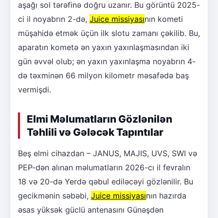
aşağı sol tərəfinə doğru uzanır. Bu görüntü 2025-
ci il noyabrın 2-də,
Juice missiyası
nın kometi
müşahidə etmək üçün ilk slotu zamanı çəkilib. Bu,
aparatın kometə ən yaxın yaxınlaşmasından iki
gün əvvəl olub; ən yaxın yaxınlaşma noyabrın 4-
də təxminən 66 milyon kilometr məsafədə baş
vermişdi.
Elmi Məlumatların Gözlənilən
Təhlili və Gələcək Tapıntılar
Beş elmi cihazdan – JANUS, MAJIS, UVS, SWI və
PEP-dən alınan məlumatların 2026-cı il fevralın
18 və 20-də Yerdə qəbul ediləcəyi gözlənilir. Bu
gecikmənin səbəbi,
Juice missiyası
nın hazırda
əsas yüksək güclü antenasını Günəşdən