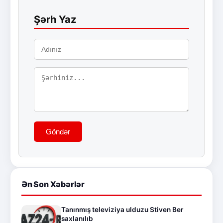
Şərh Yaz
Göndər
Ən Son Xəbərlər
Tanınmış televiziya ulduzu Stiven Ber
saxlanılıb