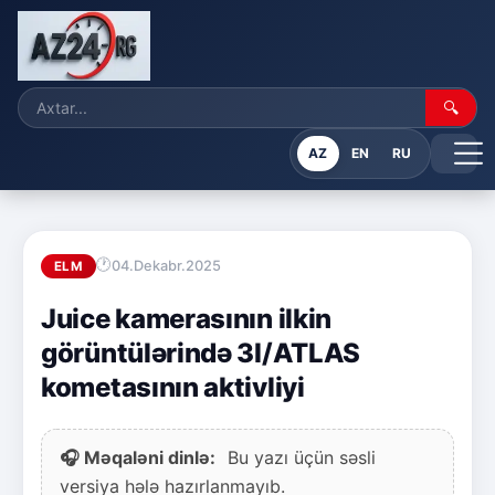
🔍
AZ
EN
RU
04.Dekabr.2025
ELM
Juice kamerasının ilkin
görüntülərində 3I/ATLAS
kometasının aktivliyi
🎧 Məqaləni dinlə:
Bu yazı üçün səsli
versiya hələ hazırlanmayıb.