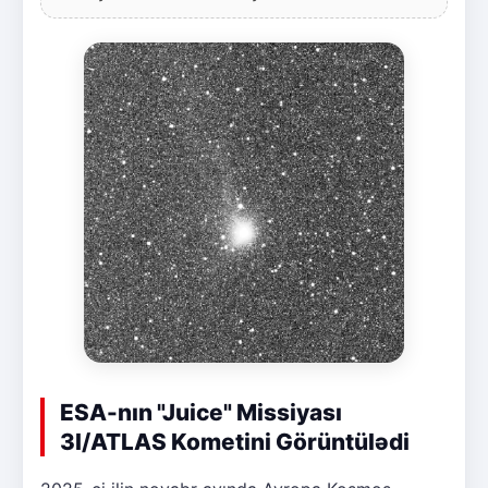
ESA-nın "Juice" Missiyası
3I/ATLAS Kometini Görüntülədi