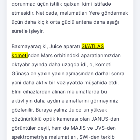
qorunmaq üçün istilik qalxanı kimi istifadə
etməsidir. Nəticədə, məlumatları Yerə göndərmək
üçün daha kiçik orta güclü antena daha aşağı
sürətlə işləyir.
Baxmayaraq ki, Juice aparatı
3I/ATLAS
kometi
ndən Mars orbitindəki aparatlarımızdan
oktyabr ayında daha uzaqda idi, o, kometi
Günəşə ən yaxın yaxınlaşmasından dərhal sonra,
yəni daha aktiv bir vəziyyətdə müşahidə etdi.
Elmi cihazlardan alınan məlumatlarda bu
aktivliyin daha aydın əlamətlərini görməyimiz
gözlənilir. Buraya yalnız Juice-un yüksək
çözünürlüklü optik kamerası olan JANUS-dan
görüntülər deyil, həm də MAJIS və UVS-dən
spektrometriya məlumatları, SWI-dən tərkib