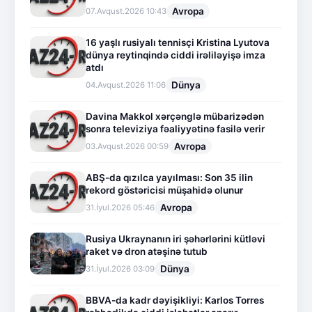
Avropa
07.Avqust.2026 10:43
16 yaşlı rusiyalı tennisçi Kristina Lyutova
dünya reytinqində ciddi irəliləyişə imza
atdı
Dünya
04.Avqust.2026 11:06
Davina Makkol xərçənglə mübarizədən
sonra televiziya fəaliyyətinə fasilə verir
Avropa
03.Avqust.2026 00:59
ABŞ-da qızılca yayılması: Son 35 ilin
rekord göstəricisi müşahidə olunur
Avropa
31.İyul.2026 05:46
Rusiya Ukraynanın iri şəhərlərini kütləvi
raket və dron atəşinə tutub
Dünya
31.İyul.2026 03:09
BBVA-da kadr dəyişikliyi: Karlos Torres