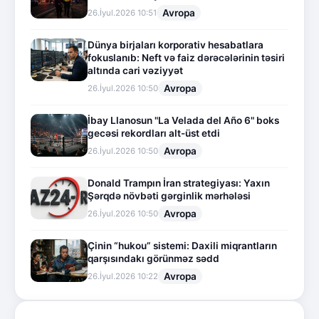
Avropa
26.İyul.2026 10:51
Dünya birjaları korporativ hesabatlara
fokuslanıb: Neft və faiz dərəcələrinin təsiri
altında cari vəziyyət
Avropa
26.İyul.2026 10:50
İbay Llanosun "La Velada del Año 6" boks
gecəsi rekordları alt-üst etdi
Avropa
26.İyul.2026 10:50
Donald Trampın İran strategiyası: Yaxın
Şərqdə növbəti gərginlik mərhələsi
Avropa
26.İyul.2026 10:50
Çinin “hukou” sistemi: Daxili miqrantların
qarşısındakı görünməz sədd
Avropa
26.İyul.2026 10:22