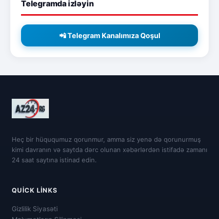
Telegramda izləyin
📲 Telegram Kanalımıza Qoşul
Heç bir hüququmuz qorunmur, amma siz yenə də qorunurmuş
kimi davranın və saytda dərc olunan xəbərlərdən istifadə zamanı
24 saat saytına istinad edin.
QUICK LINKS
Gizlilik Siyasəti