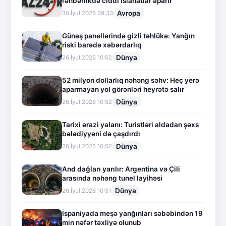
rəhbərlikdə ciddi islahatlar aparır
Avropa
30.İyul.2026 09:33
Günəş panellərində gizli təhlükə: Yanğın
riski barədə xəbərdarlıq
Dünya
26.İyul.2026 10:52
52 milyon dollarlıq nəhəng səhv: Heç yerə
aparmayan yol görənləri heyrətə salır
Dünya
26.İyul.2026 10:52
Tarixi ərazi yalanı: Turistləri aldadan şəxs
bələdiyyəni də çaşdırdı
Dünya
26.İyul.2026 10:52
And dağları yarılır: Argentina və Çili
arasında nəhəng tunel layihəsi
Dünya
26.İyul.2026 10:51
İspaniyada meşə yanğınları səbəbindən 19
min nəfər təxliyə olunub