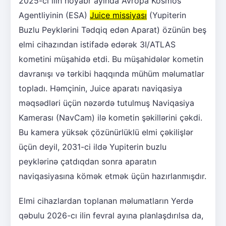
2025-ci ilin noyabr ayında Avropa Kosmos
Agentliyinin (ESA)
Juice missiyası
(Yupiterin
Buzlu Peyklərini Tədqiq edən Aparat) özünün beş
elmi cihazından istifadə edərək 3I/ATLAS
kometini müşahidə etdi. Bu müşahidələr kometin
davranışı və tərkibi haqqında mühüm məlumatlar
topladı. Həmçinin, Juice aparatı naviqasiya
məqsədləri üçün nəzərdə tutulmuş Naviqasiya
Kamerası (NavCam) ilə kometin şəkillərini çəkdi.
Bu kamera yüksək çözünürlüklü elmi çəkilişlər
üçün deyil, 2031-ci ildə Yupiterin buzlu
peyklərinə çatdıqdan sonra aparatın
naviqasiyasına kömək etmək üçün hazırlanmışdır.
Elmi cihazlardan toplanan məlumatların Yerdə
qəbulu 2026-cı ilin fevral ayına planlaşdırılsa da,