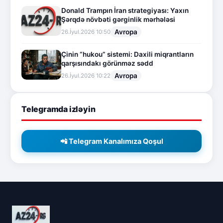
Donald Trampın İran strategiyası: Yaxın
Şərqdə növbəti gərginlik mərhələsi
Avropa
26.İyul.2026 10:50
Çinin “hukou” sistemi: Daxili miqrantların
qarşısındakı görünməz sədd
Avropa
26.İyul.2026 10:22
Telegramda izləyin
📲 Telegram Kanalımıza Qoşul