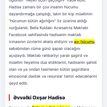
oğlunun “həyatı üçün qaçdığını” ifadə edib.
Hadisə zamanı bir çox insanın hücumu
dayandırmağa çalışdığı, lakin bir kişi müəllimin
“hücumun bütün ağırlığını” öz üzərinə aldığı
vurğulanıb. Bella Kuldakı Acwsalcta Məktəbi
Facebook səhifəsində hadisənin məktəb
icmasının üzvlərini əhatə etdiyini və
ayı hücumu
səbəbindən cümə günü qapalı olacağını
açıqlayıb. Məktəb rəhbərliyi yaralı şagird və
müəllim heyətinə dua etdiklərini, hadisənin şahidi
olan və ya ondan təsirlənən bütün şagirdlərə
emosional dəstək və resurslar təmin edəcəklərini
qeyd edib.
Əvvəlki Oxşar Hadisə