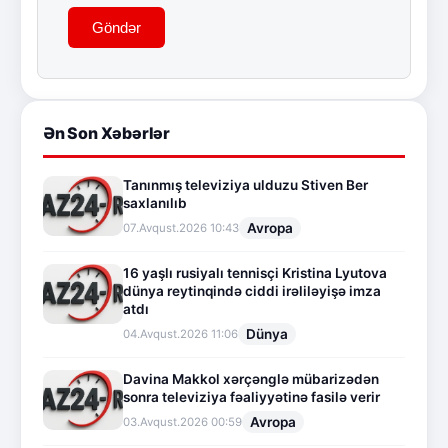
Göndər
Ən Son Xəbərlər
Tanınmış televiziya ulduzu Stiven Ber
saxlanılıb
Avropa
07.Avqust.2026 10:43
16 yaşlı rusiyalı tennisçi Kristina Lyutova
dünya reytinqində ciddi irəliləyişə imza
atdı
Dünya
04.Avqust.2026 11:06
Davina Makkol xərçənglə mübarizədən
sonra televiziya fəaliyyətinə fasilə verir
Avropa
03.Avqust.2026 00:59