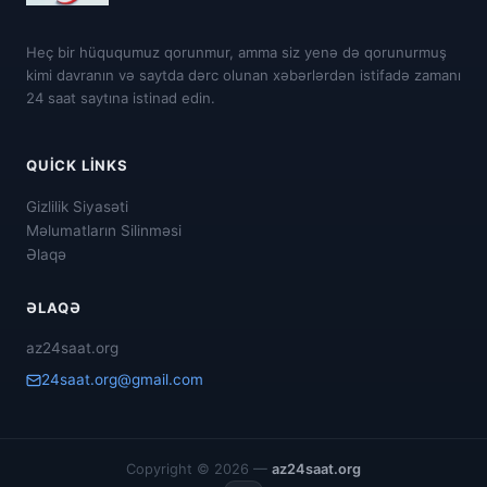
Heç bir hüququmuz qorunmur, amma siz yenə də qorunurmuş
kimi davranın və saytda dərc olunan xəbərlərdən istifadə zamanı
24 saat saytına istinad edin.
QUICK LINKS
Gizlilik Siyasəti
Məlumatların Silinməsi
Əlaqə
ƏLAQƏ
az24saat.org
24saat.org@gmail.com
Copyright © 2026 —
az24saat.org