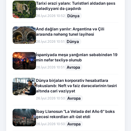
Tarixi ərazi yalanı: Turistləri aldadan şəxs
bələdiyyəni də çaşdırdı
Dünya
26.İyul.2026 10:52
And dağları yarılır: Argentina və Çili
arasında nəhəng tunel layihəsi
Dünya
26.İyul.2026 10:51
İspaniyada meşə yanğınları səbəbindən 19
min nəfər təxliyə olunub
Avropa
26.İyul.2026 10:51
Dünya birjaları korporativ hesabatlara
fokuslanıb: Neft və faiz dərəcələrinin təsiri
altında cari vəziyyət
Avropa
26.İyul.2026 10:50
İbay Llanosun "La Velada del Año 6" boks
gecəsi rekordları alt-üst etdi
Avropa
26.İyul.2026 10:50