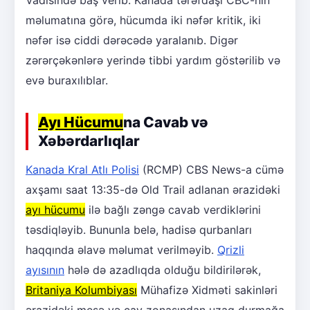
Vadisində baş verib. Kanada tərəfdaşı CBC-nin
məlumatına görə, hücumda iki nəfər kritik, iki
nəfər isə ciddi dərəcədə yaralanıb. Digər
zərərçəkənlərə yerində tibbi yardım göstərilib və
evə buraxılıblar.
Ayı Hücumu
na Cavab və
Xəbərdarlıqlar
Kanada Kral Atlı Polisi
(RCMP) CBS News-a cümə
axşamı saat 13:35-də Old Trail adlanan ərazidəki
ayı hücumu
ilə bağlı zəngə cavab verdiklərini
təsdiqləyib. Bununla belə, hadisə qurbanları
haqqında əlavə məlumat verilməyib.
Qrizli
ayısının
hələ də azadlıqda olduğu bildirilərək,
Britaniya Kolumbiyası
Mühafizə Xidməti sakinləri