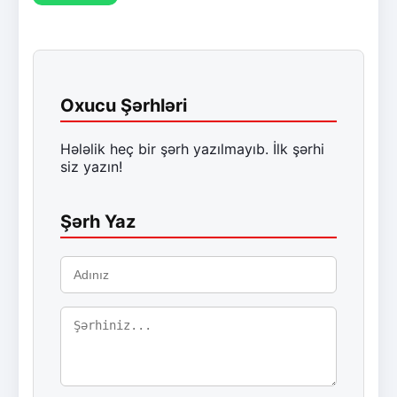
Oxucu Şərhləri
Hələlik heç bir şərh yazılmayıb. İlk şərhi
siz yazın!
Şərh Yaz