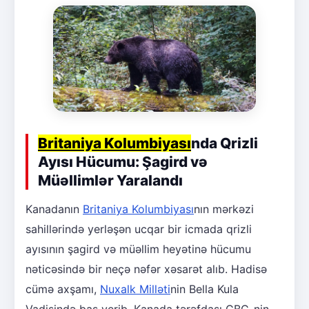
Britaniya Kolumbiyası
nda Qrizli
Ayısı Hücumu: Şagird və
Müəllimlər Yaralandı
Kanadanın
Britaniya Kolumbiyası
nın mərkəzi
sahillərində yerləşən ucqar bir icmada qrizli
ayısının şagird və müəllim heyətinə hücumu
nəticəsində bir neçə nəfər xəsarət alıb. Hadisə
cümə axşamı,
Nuxalk Milləti
nin Bella Kula