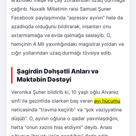
ərazidəki meşə və çay zonasından uzaq durmağa
çağırıb. Nuxalk Millətinin rəisi Samuel Şuner
Facebook paylaşımında “aqressiv ayının” hələ də
azadlıqda olduğunu bildirərək, insanları onu
axtarmamağa və evdə qalmağa səsləyib. O,
həmçinin 4 Mil yaxınlığındakı magistral yoldan və
cığır yollarından uzaq durmağı tövsiyə edib.
Şagirdin Dəhşətli Anları və
Məktəbin Dəstəyi
Veronika Şuner bildirib ki, 10 yaşlı oğlu Alvarez
sinfi ilə gəzintidə olarkən baş verən
ayı hücumu
nəticəsində “travma keçirib” və “şok vəziyyətinə
düşüb”. O, ayının oğluna o qədər yaxınlaşdığını,
hətta “onun xəzini hiss etdiyini” deyib. Anası