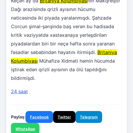
Keçən ay da
Britaniya Kolumbiyası
nın Makqreqor
Dağı ərazisində qrizli ayısının hücumu
nəticəsində iki piyada yaralanmışdı. Şahzadə
Corcun şimal-şərqində baş verən bu hadisədə
kritik vəziyyətdə xəstəxanaya yerləşdirilən
piyadalardan biri bir neçə həftə sonra yaranan
fəsadlar səbəbindən həyatını itirmişdi.
Britaniya
Kolumbiyası
Mühafizə Xidməti həmin hücumda
iştirak edən qrizli ayısının da ölü tapıldığını
bildirmişdi.
24 saat
Paylaş:
Facebook
Twitter
Telegram
WhatsApp