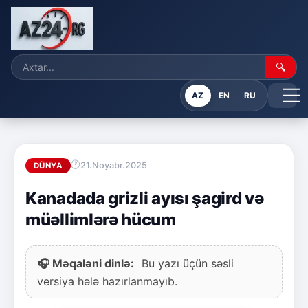
🔍
AZ
EN
RU
21.Noyabr.2025
DÜNYA
Kanadada grizli ayısı şagird və
müəllimlərə hücum
🎧 Məqaləni dinlə:
Bu yazı üçün səsli
versiya hələ hazırlanmayıb.