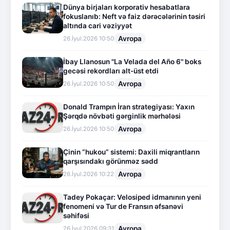
Dünya birjaları korporativ hesabatlara
fokuslanıb: Neft və faiz dərəcələrinin təsiri
altında cari vəziyyət
Avropa
26.İyul.2026 10:50
İbay Llanosun "La Velada del Año 6" boks
gecəsi rekordları alt-üst etdi
Avropa
26.İyul.2026 10:50
Donald Trampın İran strategiyası: Yaxın
Şərqdə növbəti gərginlik mərhələsi
Avropa
26.İyul.2026 10:50
Çinin “hukou” sistemi: Daxili miqrantların
qarşısındakı görünməz sədd
Avropa
26.İyul.2026 10:22
Tadey Pokaçar: Velosiped idmanının yeni
fenomeni və Tur de Fransın əfsanəvi
səhifəsi
Avropa
26.İyul.2026 09:31