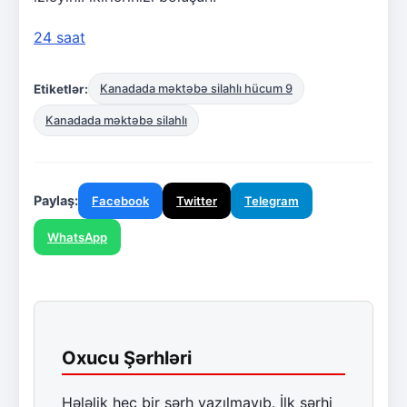
24 saat
Etiketlər:
Kanadada məktəbə silahlı hücum 9
Kanadada məktəbə silahlı
Paylaş:
Facebook
Twitter
Telegram
WhatsApp
Oxucu Şərhləri
Hələlik heç bir şərh yazılmayıb. İlk şərhi