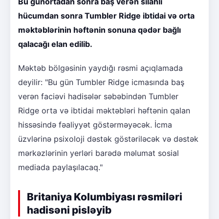
Bu günortadan sonra baş verən silahlı
hücumdan sonra Tumbler Ridge ibtidai və orta
məktəblərinin həftənin sonuna qədər bağlı
qalacağı elan edilib.
Məktəb bölgəsinin yaydığı rəsmi açıqlamada
deyilir: "Bu gün Tumbler Ridge icmasında baş
verən faciəvi hadisələr səbəbindən Tumbler
Ridge orta və ibtidai məktəbləri həftənin qalan
hissəsində fəaliyyət göstərməyəcək. İcma
üzvlərinə psixoloji dəstək göstəriləcək və dəstək
mərkəzlərinin yerləri barədə məlumat sosial
mediada paylaşılacaq."
Britaniya Kolumbiyası rəsmiləri
hadisəni pisləyib