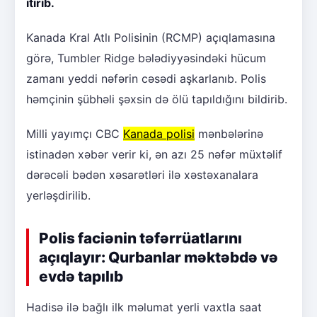
itirib.
Kanada Kral Atlı Polisinin (RCMP) açıqlamasına
görə, Tumbler Ridge bələdiyyəsindəki hücum
zamanı yeddi nəfərin cəsədi aşkarlanıb. Polis
həmçinin şübhəli şəxsin də ölü tapıldığını bildirib.
Milli yayımçı CBC
Kanada polisi
mənbələrinə
istinadən xəbər verir ki, ən azı 25 nəfər müxtəlif
dərəcəli bədən xəsarətləri ilə xəstəxanalara
yerləşdirilib.
Polis faciənin təfərrüatlarını
açıqlayır: Qurbanlar məktəbdə və
evdə tapılıb
Hadisə ilə bağlı ilk məlumat yerli vaxtla saat