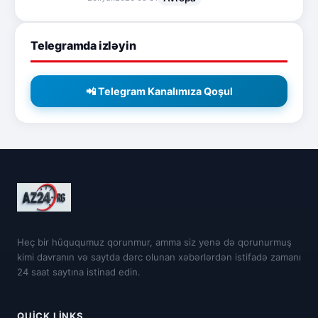
Telegramda izləyin
📲 Telegram Kanalımıza Qoşul
Heç bir hüququmuz qorunmur, amma siz yenə də qorunurmuş
kimi davranın və saytda dərc olunan xəbərlərdən istifadə zamanı
24 saat saytına istinad edin.
QUICK LINKS