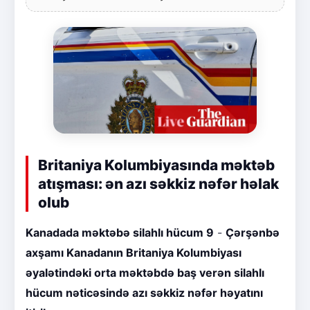
Britaniya Kolumbiyasında məktəb
atışması: ən azı səkkiz nəfər həlak
olub
Kanadada məktəbə silahlı hücum 9
-
Çərşənbə
axşamı Kanadanın Britaniya Kolumbiyası
əyalətindəki orta məktəbdə baş verən silahlı
hücum nəticəsində azı səkkiz nəfər həyatını