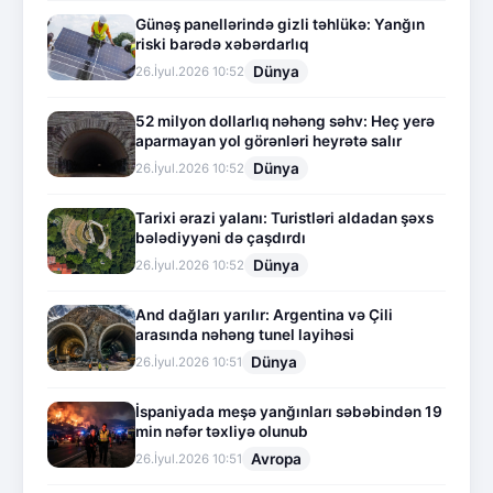
Günəş panellərində gizli təhlükə: Yanğın
riski barədə xəbərdarlıq
Dünya
26.İyul.2026 10:52
52 milyon dollarlıq nəhəng səhv: Heç yerə
aparmayan yol görənləri heyrətə salır
Dünya
26.İyul.2026 10:52
Tarixi ərazi yalanı: Turistləri aldadan şəxs
bələdiyyəni də çaşdırdı
Dünya
26.İyul.2026 10:52
And dağları yarılır: Argentina və Çili
arasında nəhəng tunel layihəsi
Dünya
26.İyul.2026 10:51
İspaniyada meşə yanğınları səbəbindən 19
min nəfər təxliyə olunub
Avropa
26.İyul.2026 10:51