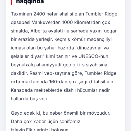
haqqında
Təxminən 2400 nəfər əhalisi olan Tumbler Ridge
qəsəbəsi Vankuverdən 1000 kilometrdən çox
şimalda, Alberta əyaləti ilə sərhədə yaxın, ucqar
bir ərazidə yerləşir. Keçmiş kömür mədənçiliyi
icması olan bu şəhər hazırda "dinozavrlar və
şəlalələr diyarı" kimi tanınır və UNESCO-nun
beynəlxalq əhəmiyyətli geoloji irs siyahısına
daxildir. Rəsmi veb-saytına görə, Tumbler Ridge
orta məktəbində 160-dan çox şagird təhsil alır.
Kanadada məktəblərdə silahlı hücumlar nadir
hallarda baş verir.
Qeyd edək ki, bu xəbər önəmli bir mövzudur.
Daha çox xəbər üçün səhifəmizi
izləyin.Fikirlərinizi bölüşün!