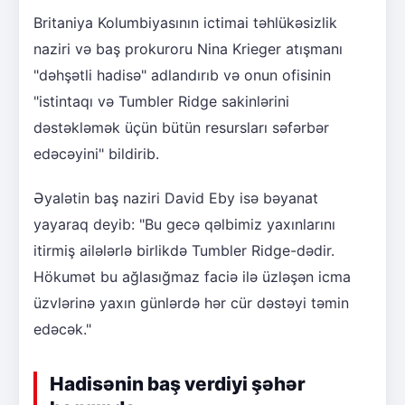
Britaniya Kolumbiyasının ictimai təhlükəsizlik
naziri və baş prokuroru Nina Krieger atışmanı
"dəhşətli hadisə" adlandırıb və onun ofisinin
"istintaqı və Tumbler Ridge sakinlərini
dəstəkləmək üçün bütün resursları səfərbər
edəcəyini" bildirib.
Əyalətin baş naziri David Eby isə bəyanat
yayaraq deyib: "Bu gecə qəlbimiz yaxınlarını
itirmiş ailələrlə birlikdə Tumbler Ridge-dədir.
Hökumət bu ağlasığmaz faciə ilə üzləşən icma
üzvlərinə yaxın günlərdə hər cür dəstəyi təmin
edəcək."
Hadisənin baş verdiyi şəhər