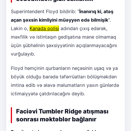
Superintendent Floyd bildirib: "
İnanırıq ki, atəş
açan şəxsin kimliyini müəyyən edə bilmişik
".
Lakin o,
Kanada polisi
adından çıxış edərək,
məxfilik və istintaqın gedişatına mane olmamaq
üçün şübhəlinin şəxsiyyətinin açıqlanmayacağını
vurğulayıb.
Floyd həmçinin qurbanların neçəsinin uşaq və ya
böyük olduğu barədə təfərrüatları bölüşməkdən
imtina edib və əlavə məlumatların yaxın günlərdə
ictimaiyyətə çatdırılacağını deyib.
Faciəvi Tumbler Ridge atışması
sonrası məktəblər bağlanır