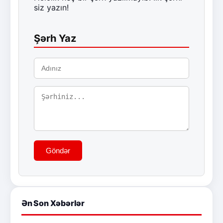
siz yazın!
Şərh Yaz
Göndər
Ən Son Xəbərlər