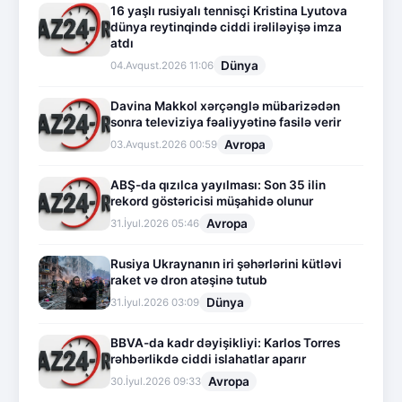
16 yaşlı rusiyalı tennisçi Kristina Lyutova
dünya reytinqində ciddi irəliləyişə imza
atdı
Dünya
04.Avqust.2026 11:06
Davina Makkol xərçənglə mübarizədən
sonra televiziya fəaliyyətinə fasilə verir
Avropa
03.Avqust.2026 00:59
ABŞ-da qızılca yayılması: Son 35 ilin
rekord göstəricisi müşahidə olunur
Avropa
31.İyul.2026 05:46
Rusiya Ukraynanın iri şəhərlərini kütləvi
raket və dron atəşinə tutub
Dünya
31.İyul.2026 03:09
BBVA-da kadr dəyişikliyi: Karlos Torres
rəhbərlikdə ciddi islahatlar aparır
Avropa
30.İyul.2026 09:33