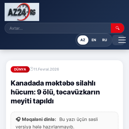
🔍
AZ
EN
RU
11.Fevral.2026
DÜNYA
Kanadada məktəbə silahlı
hücum: 9 ölü, təcavüzkarın
meyiti tapıldı
🎧 Məqaləni dinlə:
Bu yazı üçün səsli
versiya hələ hazırlanmayıb.