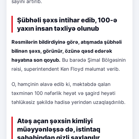
sayını artırıb.
Şübhəli şəxs intihar edib, 100-ə
yaxın insan təxliyə olunub
Rəsmilərin bildirdiyinə görə, atışmada şübhəli
bilinən şəxs, görünür, özünə qəsd edərək
həyatına son qoyub.
Bu barədə Şimal Bölgəsinin
rəisi, superintendent Ken Floyd məlumat verib.
O, həmçinin əlavə edib ki, məktəbdə qalan
təxminən 100 nəfərlik heyət və şagird heyəti
təhlükəsiz şəkildə hadisə yerindən uzaqlaşdırılıb.
Atəş açan şəxsin kimliyi
müəyyənləşsə də, istintaq
səbəbindən gizli saxlanılır