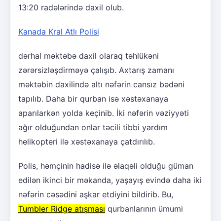
13:20 radələrində daxil olub.
Kanada Kral Atlı Polisi
dərhal məktəbə daxil olaraq təhlükəni
zərərsizləşdirməyə çalışıb. Axtarış zamanı
məktəbin daxilində altı nəfərin cansız bədəni
tapılıb. Daha bir qurban isə xəstəxanaya
aparılarkən yolda keçinib. İki nəfərin vəziyyəti
ağır olduğundan onlar təcili tibbi yardım
helikopteri ilə xəstəxanaya çatdırılıb.
Polis, həmçinin hadisə ilə əlaqəli olduğu güman
edilən ikinci bir məkanda, yaşayış evində daha iki
nəfərin cəsədini aşkar etdiyini bildirib. Bu,
Tumbler Ridge atışması
qurbanlarının ümumi