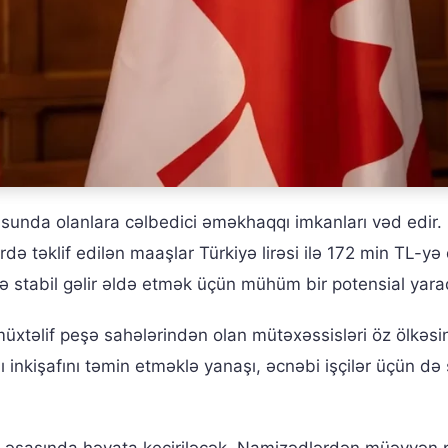
sunda olanlara cəlbedici əməkhaqqı imkanları vəd edir.
 təklif edilən maaşlar Türkiyə lirəsi ilə 172 min TL-yə
və stabil gəlir əldə etmək üçün mühüm bir potensial yarad
 müxtəlif peşə sahələrindən olan mütəxəssisləri öz ölkəsi
lı inkişafını təmin etməklə yanaşı, əcnəbi işçilər üçün də
si əsasında həyata keçiriləcək. Namizədlərdən müəyyən