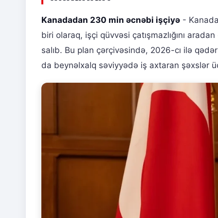
Kanadadan 230 min əcnəbi işçiyə
- Kanada,
biri olaraq, işçi qüvvəsi çatışmazlığını arada
salıb. Bu plan çərçivəsində, 2026-cı ilə qədər
da beynəlxalq səviyyədə iş axtaran şəxslər ü