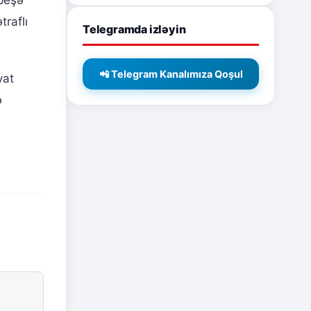
raflı
Telegramda izləyin
📲 Telegram Kanalımıza Qoşul
yat
ə