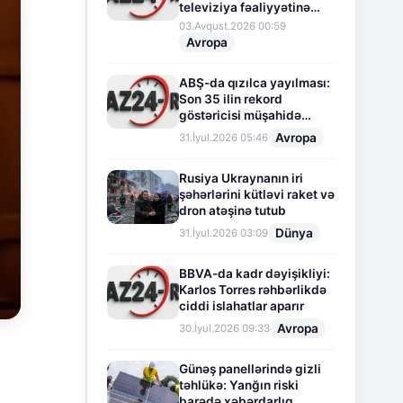
televiziya fəaliyyətinə
fasilə verir
03.Avqust.2026 00:59
Avropa
ABŞ-da qızılca yayılması:
Son 35 ilin rekord
göstəricisi müşahidə
olunur
Avropa
31.İyul.2026 05:46
Rusiya Ukraynanın iri
şəhərlərini kütləvi raket və
dron atəşinə tutub
Dünya
31.İyul.2026 03:09
BBVA-da kadr dəyişikliyi:
Karlos Torres rəhbərlikdə
ciddi islahatlar aparır
Avropa
30.İyul.2026 09:33
Günəş panellərində gizli
təhlükə: Yanğın riski
barədə xəbərdarlıq