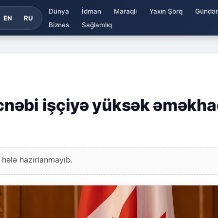
Dünya
İdman
Maraqlı
Yaxın Şərq
Gündə
EN
RU
Biznes
Sağlamlıq
nəbi işçiyə yüksək əməkha
 hələ hazırlanmayıb.