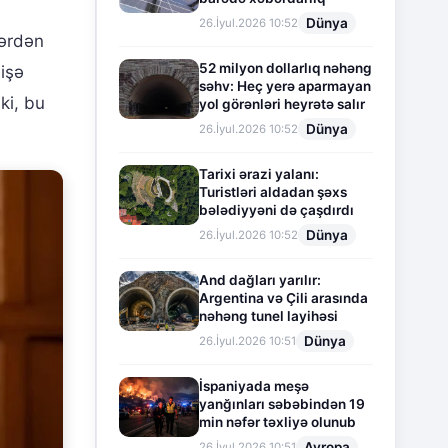
Dünya
26.İyul.2026 10:52
lərdən
52 milyon dollarlıq nəhəng
 işə
səhv: Heç yerə aparmayan
ki, bu
yol görənləri heyrətə salır
Dünya
26.İyul.2026 10:52
Tarixi ərazi yalanı:
Turistləri aldadan şəxs
bələdiyyəni də çaşdırdı
Dünya
26.İyul.2026 10:52
And dağları yarılır:
Argentina və Çili arasında
nəhəng tunel layihəsi
Dünya
26.İyul.2026 10:51
İspaniyada meşə
yanğınları səbəbindən 19
min nəfər təxliyə olunub
Avropa
26.İyul.2026 10:51