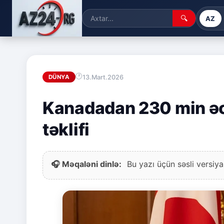
🔍
AZ
13.Mart.2026
DÜNYA
Kanadadan 230 min əc
təklifi
🎧 Məqaləni dinlə:
Bu yazı üçün səsli versiya