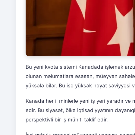
Bu yeni kvota sistemi Kanadada işləmək arzu
olunan məlumatlara əsasən, müəyyən sahələrdə
yüksələ bilər. Bu isə yüksək həyat səviyyəsi 
Kanada hər il minlərlə yeni iş yeri yaradır və
edir. Bu siyasət, ölkə iqtisadiyyatının dayanıq
perspektivli bir iş mühiti təklif edir.
İşçi qəbulu prosesi müvəqqəti yaşayış icazə