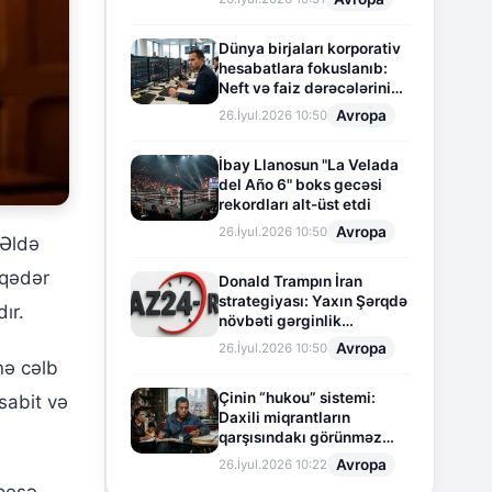
Dünya birjaları korporativ
hesabatlara fokuslanıb:
Neft və faiz dərəcələrinin
təsiri altında cari vəziyyət
Avropa
26.İyul.2026 10:50
İbay Llanosun "La Velada
del Año 6" boks gecəsi
rekordları alt-üst etdi
Avropa
26.İyul.2026 10:50
 Əldə
 qədər
Donald Trampın İran
strategiyası: Yaxın Şərqdə
ır.
növbəti gərginlik
mərhələsi
Avropa
26.İyul.2026 10:50
nə cəlb
Çinin “hukou” sistemi:
 sabit və
Daxili miqrantların
qarşısındakı görünməz
sədd
Avropa
26.İyul.2026 10:22
 peşə