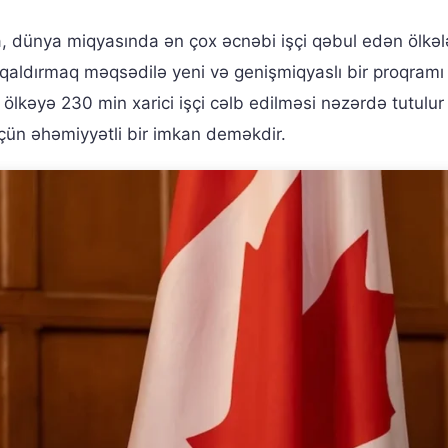
 dünya miqyasında ən çox əcnəbi işçi qəbul edən ölkə
n qaldırmaq məqsədilə yeni və genişmiqyaslı bir proqramı
 ölkəyə 230 min xarici işçi cəlb edilməsi nəzərdə tutulur 
çün əhəmiyyətli bir imkan deməkdir.