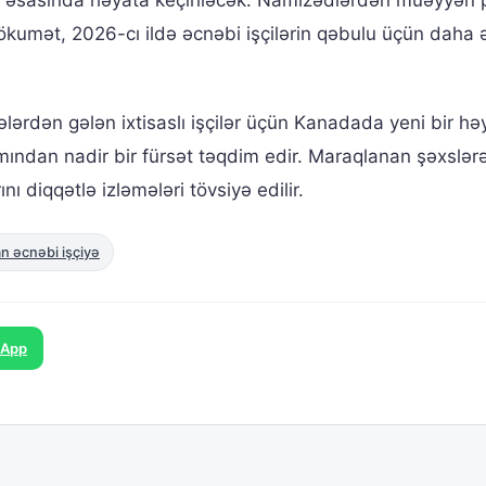
kumət, 2026-cı ildə əcnəbi işçilərin qəbulu üçün daha ət
lərdən gələn ixtisaslı işçilər üçün Kanadada yeni bir hə
ından nadir bir fürsət təqdim edir. Maraqlanan şəxslər
 diqqətlə izləmələri tövsiyə edilir.
 əcnəbi işçiyə
sApp