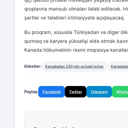
qruplarına mənsub olmaları tələb ediləcək. Hö
şərtlər və tələbləri ictimaiyyətə açıqlayacaq.
Bu proqram, xüsusilə Türkiyədən və digər ölkə
qurmaq və karyera yüksəlişi əldə etmək baxım
Kanada hökumətinin rəsmi miqrasiya kanallarını
Etiketlər:
Kanadadan 230 min əcnəbi işçiyə
Kanadadan
Paylaş:
Facebook
Twitter
Telegram
What