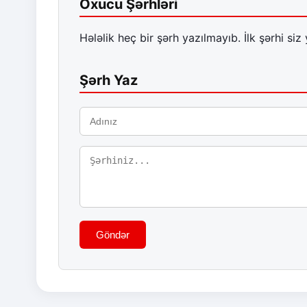
Oxucu Şərhləri
Hələlik heç bir şərh yazılmayıb. İlk şərhi siz 
Şərh Yaz
Göndər