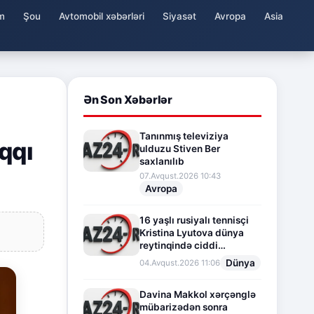
m
Şou
Avtomobil xəbərləri
Siyasət
Avropa
Asia
Ən Son Xəbərlər
Tanınmış televiziya
qqı
ulduzu Stiven Ber
saxlanılıb
07.Avqust.2026 10:43
Avropa
16 yaşlı rusiyalı tennisçi
Kristina Lyutova dünya
reytinqində ciddi
irəliləyişə imza atdı
Dünya
04.Avqust.2026 11:06
Davina Makkol xərçənglə
mübarizədən sonra