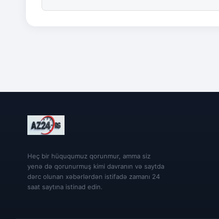
Heç bir hüququmuz qorunmur, amma siz
yenə də qorunurmuş kimi davranın və saytda
dərc olunan xəbərlərdən istifadə zamanı 24
saat saytına istinad edin.