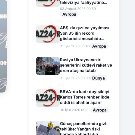
televiziya fəaliyyətinə
fasilə verir
03.Avqust.2026 00:59
Avropa
ABŞ-da qızılca yayılması:
Son 35 ilin rekord
göstəricisi müşahidə
olunur
Avropa
31.İyul.2026 05:46
Rusiya Ukraynanın iri
şəhərlərini kütləvi raket və
dron atəşinə tutub
Dünya
31.İyul.2026 03:09
BBVA-da kadr dəyişikliyi:
Karlos Torres rəhbərlikdə
ciddi islahatlar aparır
Avropa
30.İyul.2026 09:33
Günəş panellərində gizli
təhlükə: Yanğın riski
barədə xəbərdarlıq