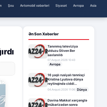
m
Şou
Avtomobil xəbərləri
Siyasət
Avropa
Asia
Ən Son Xəbərlər
Tanınmış televiziya
ırdı
ulduzu Stiven Ber
saxlanılıb
07.Avqust.2026 10:43
Avropa
16 yaşlı rusiyalı tennisçi
Kristina Lyutova dünya
reytinqində ciddi
irəliləyişə imza atdı
Dünya
04.Avqust.2026 11:06
Davina Makkol xərçənglə
mübarizədən sonra