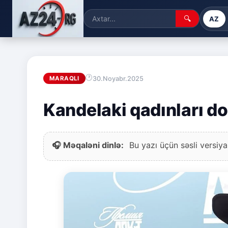
🔍
AZ
30.Noyabr.2025
MARAQLI
Kandelaki qadınları do
🎧 Məqaləni dinlə:
Bu yazı üçün səsli versiya