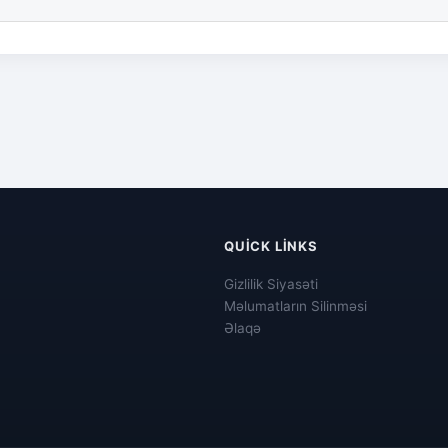
QUICK LINKS
Gizlilik Siyasəti
Məlumatların Silinməsi
Əlaqə