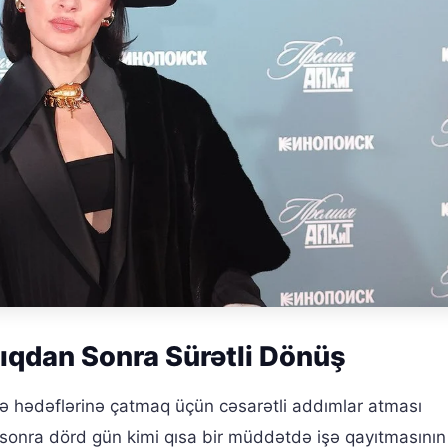
lıqdan Sonra Sürətli Dönüş
 və hədəflərinə çatmaq üçün cəsarətli addımlar atması
 sonra dörd gün kimi qısa bir müddətdə işə qayıtmasının