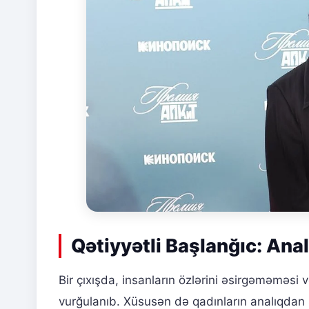
Qətiyyətli Başlanğıc: Ana
Bir çıxışda, insanların özlərini əsirgəməməsi
vurğulanıb. Xüsusən də qadınların analıqdan