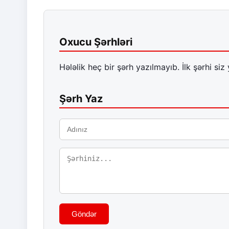
Oxucu Şərhləri
Hələlik heç bir şərh yazılmayıb. İlk şərhi siz 
Şərh Yaz
Göndər