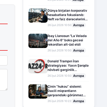
Dünya birjaları korporativ
hesabatlara fokuslanıb:
Neft və faiz dərəcələrinin
təsiri altında cari vəziyyət
Avropa
26.İyul.2026 10:50
İbay Llanosun "La Velada
del Año 6" boks gecəsi
rekordları alt-üst etdi
Avropa
26.İyul.2026 10:50
Donald Trampın İran
strategiyası: Yaxın Şərqdə
növbəti gərginlik
mərhələsi
Avropa
26.İyul.2026 10:50
Çinin “hukou” sistemi:
Daxili miqrantların
qarşısındakı görünməz
sədd
Avropa
26.İyul.2026 10:22