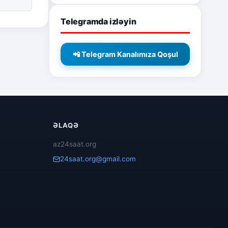
Telegramda izləyin
📲 Telegram Kanalımıza Qoşul
ƏLAQƏ
az24saat.org
24saat.org@gmail.com