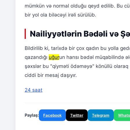
mümkün və normal olduğu qeyd edilib. Bu cü
bir yol ola biləcəyi irəli sürülüb.
Nailiyyətlərin Bədəli və Ş
Bildirilib ki, tarixdə bir çox qadın bu yolla g
qazandığı
uğur
un hansı bədəl müqabilində əl
şəxslər bu "qiyməti ödəməyə" könüllü olaraq qə
ciddi bir mesaj daşıyır.
24 saat
Paylaş:
Facebook
Twitter
Telegram
What