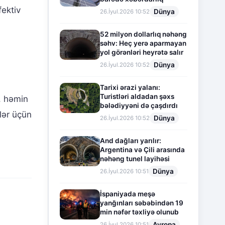
fektiv
Dünya
26.İyul.2026 10:52
52 milyon dollarlıq nəhəng
səhv: Heç yerə aparmayan
yol görənləri heyrətə salır
Dünya
26.İyul.2026 10:52
Tarixi ərazi yalanı:
Turistləri aldadan şəxs
ə, həmin
bələdiyyəni də çaşdırdı
nlər üçün
Dünya
26.İyul.2026 10:52
And dağları yarılır:
Argentina və Çili arasında
nəhəng tunel layihəsi
Dünya
26.İyul.2026 10:51
İspaniyada meşə
yanğınları səbəbindən 19
min nəfər təxliyə olunub
Avropa
26.İyul.2026 10:51