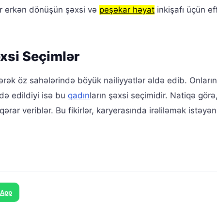
r erkən dönüşün şəxsi və
peşəkar həyat
inkişafı üçün ef
əxsi Seçimlər
edərək öz sahələrində böyük nailiyyətlər əldə edib. Onların
də edildiyi isə bu
qadın
ların şəxsi seçimidir. Natiqə gör
rar veriblər. Bu fikirlər, karyerasında irəliləmək istəyə
sApp