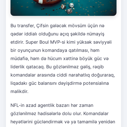
Bu transfer, Çifsin gələcək mövsüm üçün nə
qədər iddialı olduğunu açıq şəkildə nümayiş
etdirir. Super Boul MVP-si kimi yüksək səviyyəli
bir oyunçunun komandaya qatılması, həm
müdafiə, həm də hücum xəttinə böyük güc və
liderlik qatacaq. Bu gözlənilməz gəliş, rəqib
komandalar arasında ciddi narahatlıq doğuraraq,
liqadakı güc balansını dəyişdirmə potensialına
malikdir.
NFL-in azad agentlik bazarı hər zaman
gözlənilməz hadisələrlə dolu olur. Komandalar
heyətlərini gücləndirmək və ya tamamilə yenidən