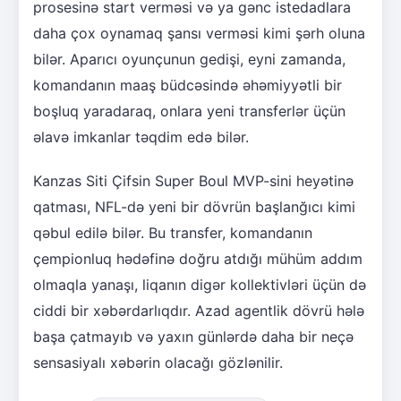
prosesinə start verməsi və ya gənc istedadlara
daha çox oynamaq şansı verməsi kimi şərh oluna
bilər. Aparıcı oyunçunun gedişi, eyni zamanda,
komandanın maaş büdcəsində əhəmiyyətli bir
boşluq yaradaraq, onlara yeni transferlər üçün
əlavə imkanlar təqdim edə bilər.
Kanzas Siti Çifsin Super Boul MVP-sini heyətinə
qatması, NFL-də yeni bir dövrün başlanğıcı kimi
qəbul edilə bilər. Bu transfer, komandanın
çempionluq hədəfinə doğru atdığı mühüm addım
olmaqla yanaşı, liqanın digər kollektivləri üçün də
ciddi bir xəbərdarlıqdır. Azad agentlik dövrü hələ
başa çatmayıb və yaxın günlərdə daha bir neçə
sensasiyalı xəbərin olacağı gözlənilir.