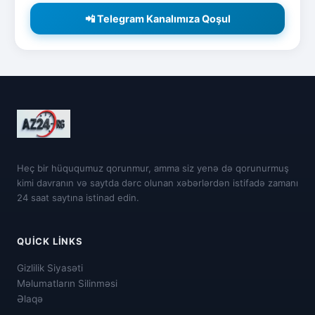
📲 Telegram Kanalımıza Qoşul
Heç bir hüququmuz qorunmur, amma siz yenə də qorunurmuş
kimi davranın və saytda dərc olunan xəbərlərdən istifadə zamanı
24 saat saytına istinad edin.
QUICK LINKS
Gizlilik Siyasəti
Məlumatların Silinməsi
Əlaqə