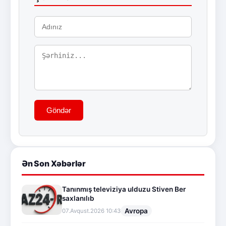
Göndər
Ən Son Xəbərlər
Tanınmış televiziya ulduzu Stiven Ber
saxlanılıb
Avropa
07.Avqust.2026 10:43