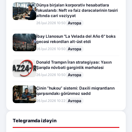
Dünya birjaları korporativ hesabatlara
fokuslanıb: Neft və faiz dərəcələrinin təsiri
altında cari vəziyyət
Avropa
26.İyul.2026 10:50
İbay Llanosun "La Velada del Año 6" boks
gecəsi rekordları alt-üst etdi
Avropa
26.İyul.2026 10:50
Donald Trampın İran strategiyası: Yaxın
Şərqdə növbəti gərginlik mərhələsi
Avropa
26.İyul.2026 10:50
Çinin “hukou” sistemi: Daxili miqrantların
qarşısındakı görünməz sədd
Avropa
26.İyul.2026 10:22
Telegramda izləyin