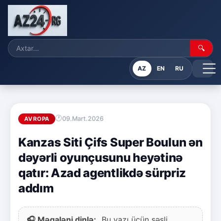
🔍
AZ
EN
RU
09.Mart.2026
AVROPA
Kanzas Siti Çifs Super Boulun ən
dəyərli oyunçusunu heyətinə
qatır: Azad agentlikdə sürpriz
addım
🎧 Məqaləni dinlə:
Bu yazı üçün səsli