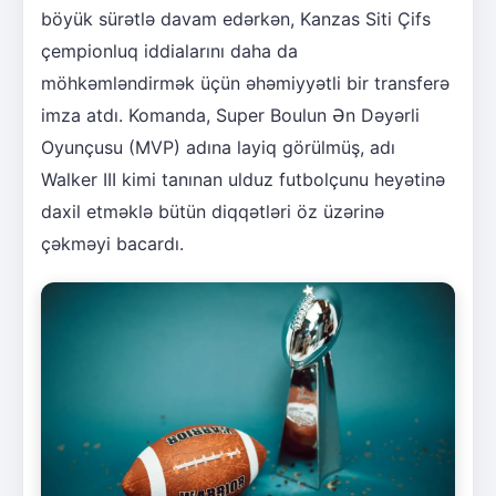
böyük sürətlə davam edərkən, Kanzas Siti Çifs
çempionluq iddialarını daha da
möhkəmləndirmək üçün əhəmiyyətli bir transferə
imza atdı. Komanda, Super Boulun Ən Dəyərli
Oyunçusu (MVP) adına layiq görülmüş, adı
Walker III kimi tanınan ulduz futbolçunu heyətinə
daxil etməklə bütün diqqətləri öz üzərinə
çəkməyi bacardı.