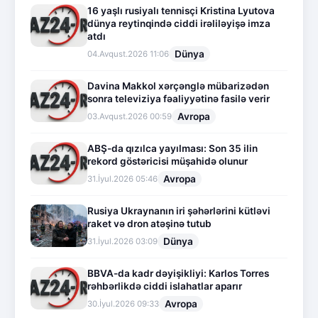
16 yaşlı rusiyalı tennisçi Kristina Lyutova
dünya reytinqində ciddi irəliləyişə imza
atdı
Dünya
04.Avqust.2026 11:06
Davina Makkol xərçənglə mübarizədən
sonra televiziya fəaliyyətinə fasilə verir
Avropa
03.Avqust.2026 00:59
ABŞ-da qızılca yayılması: Son 35 ilin
rekord göstəricisi müşahidə olunur
Avropa
31.İyul.2026 05:46
Rusiya Ukraynanın iri şəhərlərini kütləvi
raket və dron atəşinə tutub
Dünya
31.İyul.2026 03:09
BBVA-da kadr dəyişikliyi: Karlos Torres
rəhbərlikdə ciddi islahatlar aparır
Avropa
30.İyul.2026 09:33