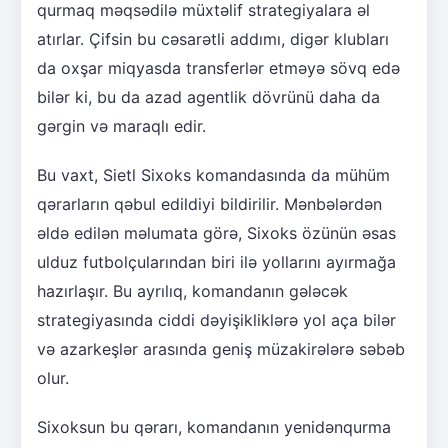
qurmaq məqsədilə müxtəlif strategiyalara əl
atırlar. Çifsin bu cəsarətli addımı, digər klubları
da oxşar miqyasda transferlər etməyə sövq edə
bilər ki, bu da azad agentlik dövrünü daha da
gərgin və maraqlı edir.
Bu vaxt, Sietl Sixoks komandasında da mühüm
qərarların qəbul edildiyi bildirilir. Mənbələrdən
əldə edilən məlumata görə, Sixoks özünün əsas
ulduz futbolçularından biri ilə yollarını ayırmağa
hazırlaşır. Bu ayrılıq, komandanın gələcək
strategiyasında ciddi dəyişikliklərə yol aça bilər
və azarkeşlər arasında geniş müzakirələrə səbəb
olur.
Sixoksun bu qərarı, komandanın yenidənqurma