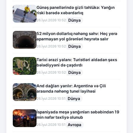
Günəş panellərində gizli təhlükə: Yanğın
riski barədə xəbərdarlıq
Dünya
26.İyul.2026 10:52
52 milyon dollarlıq nəhəng səhv: Heç yerə
aparmayan yol görənləri heyrətə salır
Dünya
26.İyul.2026 10:52
Tarixi ərazi yalanı: Turistləri aldadan şəxs
bələdiyyəni də çaşdırdı
Dünya
26.İyul.2026 10:52
And dağları yarılır: Argentina və Çili
arasında nəhəng tunel layihəsi
Dünya
26.İyul.2026 10:51
İspaniyada meşə yanğınları səbəbindən 19
min nəfər təxliyə olunub
Avropa
26.İyul.2026 10:51