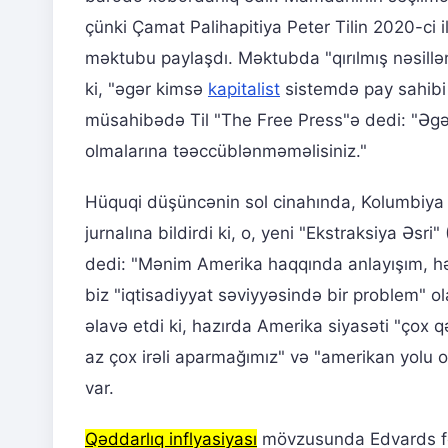
çünki Çamat Palihapitiya Peter Tilin 2020-ci 
məktubu paylaşdı. Məktubda "qırılmış nəsillər
ki, "əgər kimsə
kapitalist
sistemdə pay sahibi d
müsahibədə Til "The Free Press"ə dedi: "Əgər
olmalarına təəccüblənməməlisiniz."
Hüquqi düşüncənin sol cinahında, Kolumbiya
jurnalına bildirdi ki, o, yeni "Ekstraksiya Əsri
dedi: "Mənim Amerika haqqında anlayışım, hər
biz "iqtisadiyyat səviyyəsində bir problem" ol
əlavə etdi ki, hazırda Amerika siyasəti "çox qə
az çox irəli aparmağımız" və "amerikan yolu ol
var.
Qəddarlıq inflyasiyası
mövzusunda Edvards fəl