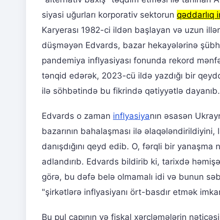
siyasi uğurları korporativ sektorun
qəddarlıq i
Karyerası 1982-ci ildən başlayan və uzun illər
düşməyən Edvards, bazar hekayələrinə şübhəli
pandemiya inflyasiyası fonunda rekord mənfəət
tənqid edərək, 2023-cü ildə yazdığı bir qeydd
ilə söhbətində bu fikrində qətiyyətlə dayanıb.
Edvards o zaman
inflyasiya
nın əsasən Ukray
bazarının bahalaşması ilə əlaqələndirildiyini
danışdığını qeyd edib. O, fərqli bir yanaşma
adlandırıb. Edvards bildirib ki, tarixdə həmi
görə, bu dəfə belə olmamalı idi və bunun səbə
"şirkətlərə inflyasiyanı ört-basdır etmək imkan
Bu pul çapının və fiskal xərcləmələrin nətic