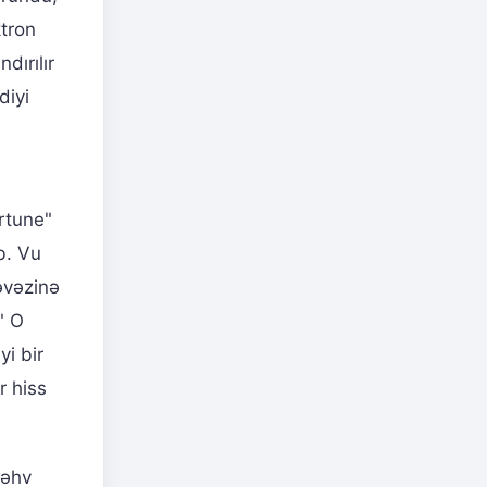
tron
dırılır
diyi
rtune"
ıb. Vu
əvəzinə
" O
yi bir
r hiss
səhv