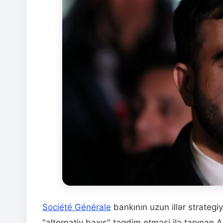
Société Générale
bankının uzun illər strategi
"alternativ baxış" təqdim etməsi ilə tanınan 