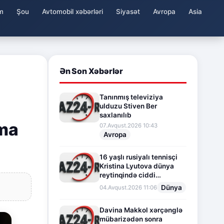
m
Şou
Avtomobil xəbərləri
Siyasət
Avropa
Asia
Ən Son Xəbərlər
Tanınmış televiziya
ulduzu Stiven Ber
saxlanılıb
şma
07.Avqust.2026 10:43
Avropa
16 yaşlı rusiyalı tennisçi
Kristina Lyutova dünya
reytinqində ciddi
irəliləyişə imza atdı
Dünya
04.Avqust.2026 11:06
Davina Makkol xərçənglə
mübarizədən sonra