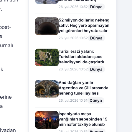
Dünya
26.İyul.2026 10:52
r.
52 milyon dollarlıq nəhəng
səhv: Heç yerə aparmayan
post-
yol görənləri heyrətə salır
də
Dünya
26.İyul.2026 10:52
urnalı
Tarixi ərazi yalanı:
Turistləri aldadan şəxs
bələdiyyəni də çaşdırdı
ək
Dünya
26.İyul.2026 10:52
And dağları yarılır:
Argentina və Çili arasında
nəhəng tunel layihəsi
lərinə
Dünya
26.İyul.2026 10:51
da
İspaniyada meşə
yanğınları səbəbindən 19
min nəfər təxliyə olunub
miyadan
Avropa
26.İyul.2026 10:51