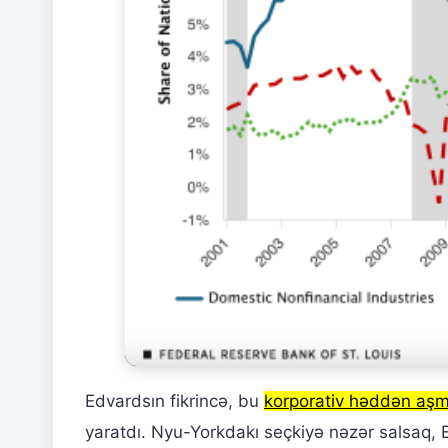
Edvardsın fikrincə, bu
korporativ həddən aş
yaratdı. Nyu-Yorkdakı seçkiyə nəzər salsaq, Ed