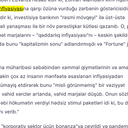
nflyasiyası
na qarşı özünə vurduğu zərbənin göstəricisidi
dir ki, investisiya bankının "rəsmi mövqeyi" ilə üst-üstə
 yanaşması ilə bir növ pərəstişkar kütləsi qazanıb. O, 
 marjalarını – "qəddarlıq inflyasiyası"nı – kəskin şəkil
ə bunu "kapitalizmin sonu" adlandırmışdı və "Fortune" j
na müharibəsi səbəbindən xammal qiymətlərinin və əm
, lakin çox az insanın mənfəətə əsaslanan inflyasiyadan
 nümayiş etdirərək bunu "misli görünməmiş" bir vəziyyət
şə vahid xərclər artanda, vahid marjalar düşüb. Onun söz
bi hökumətin verdiyi hədsiz stimul paketləri idi ki, bu 
ı verib."
əsi "korporativ sektor üçün bonanza"ya çevrildi və pande