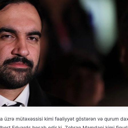
ya üzrə mütəxəssisi kimi fəaliyyət göstərən və qurum dax
Albert Edvards hesab edir ki, Zohran Mamdani kimi fiqurl