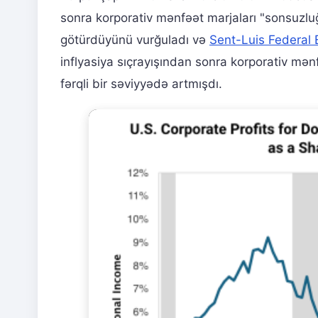
sonra korporativ mənfəət marjaları "sonsuzlu
götürdüyünü vurğuladı və
Sent-Luis Federal 
inflyasiya sıçrayışından sonra korporativ mən
fərqli bir səviyyədə artmışdı.