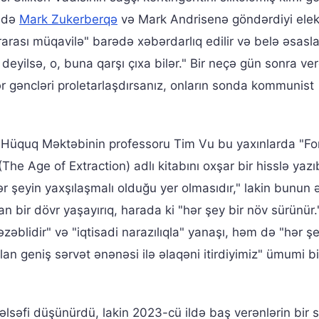
ildə
Mark Zukerberqə
və Mark Andrisenə göndərdiyi elek
arası müqavilə" barədə xəbərdarlıq edilir və belə əsaslan
eyilsə, o, buna qarşı çıxa bilər." Bir neçə gün sonra ver
 gəncləri proletarlaşdırsanız, onların sonda kommunist
 Hüquq Məktəbinin professoru Tim Vu bu yaxınlarda "Fo
" (The Age of Extraction) adlı kitabını oxşar bir hisslə yaz
 şeyin yaxşılaşmalı olduğu yer olmasıdır," lakin bunun 
an bir dövr yaşayırıq, harada ki "hər şey bir növ sürünür.
zəblidir" və "iqtisadi narazılıqla" yanaşı, həm də "hər şe
an geniş sərvət ənənəsi ilə əlaqəni itirdiyimiz" ümumi bi
səfi düşünürdü, lakin 2023-cü ildə baş verənlərin bir 