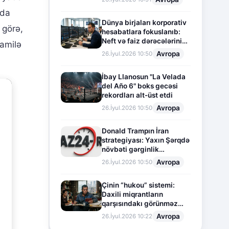
yda
Dünya birjaları korporativ
 görə,
hesabatlara fokuslanıb:
Neft və faiz dərəcələrinin
mamilə
təsiri altında cari vəziyyət
Avropa
26.İyul.2026 10:50
İbay Llanosun "La Velada
del Año 6" boks gecəsi
rekordları alt-üst etdi
Avropa
26.İyul.2026 10:50
Donald Trampın İran
strategiyası: Yaxın Şərqdə
növbəti gərginlik
mərhələsi
Avropa
26.İyul.2026 10:50
Çinin “hukou” sistemi:
Daxili miqrantların
qarşısındakı görünməz
sədd
Avropa
26.İyul.2026 10:22