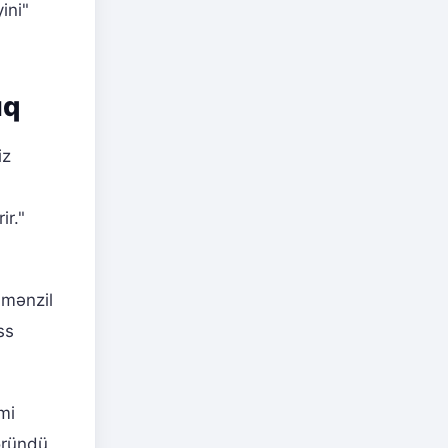
ini"
ıq
iz
ir."
 mənzil
ss
mi
öründü,