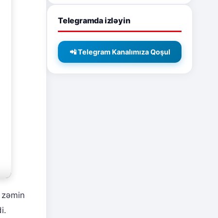
Telegramda izləyin
📲 Telegram Kanalımıza Qoşul
n zəmin
i.