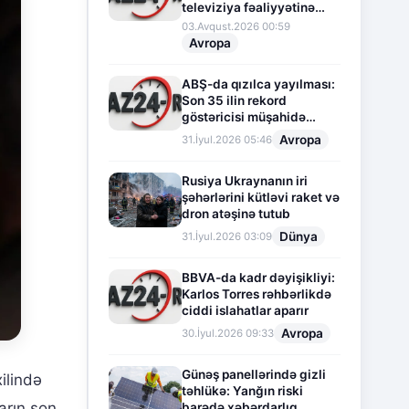
televiziya fəaliyyətinə
fasilə verir
03.Avqust.2026 00:59
Avropa
ABŞ-da qızılca yayılması:
Son 35 ilin rekord
göstəricisi müşahidə
olunur
Avropa
31.İyul.2026 05:46
Rusiya Ukraynanın iri
şəhərlərini kütləvi raket və
dron atəşinə tutub
Dünya
31.İyul.2026 03:09
BBVA-da kadr dəyişikliyi:
Karlos Torres rəhbərlikdə
ciddi islahatlar aparır
Avropa
30.İyul.2026 09:33
Günəş panellərində gizli
ilində
təhlükə: Yanğın riski
arın son
barədə xəbərdarlıq