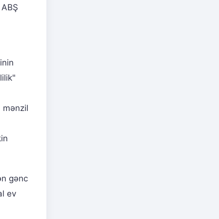
ə ABŞ
inin
ilik"
n mənzil
in
ən gənc
al ev