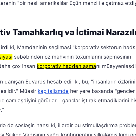
ənin "bir nəsil amerikalılar üçün mənzili əlçatmaz etdiy
tiv Tamahkarlıq və İctimai Narazıl
irdi ki, Mamdaninin seçilməsi "korporativ sektorun həds
siyası
səbəbindən öz məhvinin toxumlarını səpməsinin
ə daha çox insan
korporativ həddən aşma
nı müəyyənləşdir
 danışan Edvards hesab edir ki, bu, "insanların özlərini
əsildir." Müasir
kapitalizmdə
hər yerə baxanda "gənclər
ıq cəmləşdiyini görürlər... gənclər iştirak etmədiklərini hi
."
ə də səsləşir, hansı ki, illərdir bu stimullaşdırma proble
 Silikon Vadisinin sağçı kontingentini silkələmiş kimi g