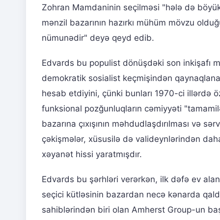
Zohran Mamdaninin seçilməsi "hələ də böyük 
mənzil bazarının hazırkı mühüm mövzu olduğun
nümunədir" deyə qeyd edib.
Edvards bu populist dönüşdəki son inkişafı 
demokratik sosialist keçmişindən qaynaqlan
hesab etdiyini, çünki bunları 1970-ci illərdə
funksional pozğunluqların cəmiyyəti "tamamilə
bazarına çıxışının məhdudlaşdırılması və sərvə
çəkişmələr, xüsusilə də valideynlərindən daha
xəyanət hissi yaratmışdır.
Edvards bu şərhləri verərkən, ilk dəfə ev al
seçici kütləsinin bazardan necə kənarda qaldı
sahiblərindən biri olan Amherst Group-un ba