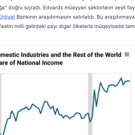
ğa" doğru sıçradı. Edvards müəyyən sektorların xeyli fa
Ehtiyat
Bankının araşdırmasını xatırlatdı. Bu araşdırmaya
fəətin milli gəlirdəki payı digər ölkələrlə müqayisədə ta