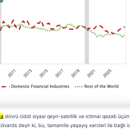
ma
dövrü ciddi siyasi qeyri-sabitlik və ictimai qəzəb üçü
vards deyir ki, bu, tamamilə yaşayış xərcləri ilə bağlı id