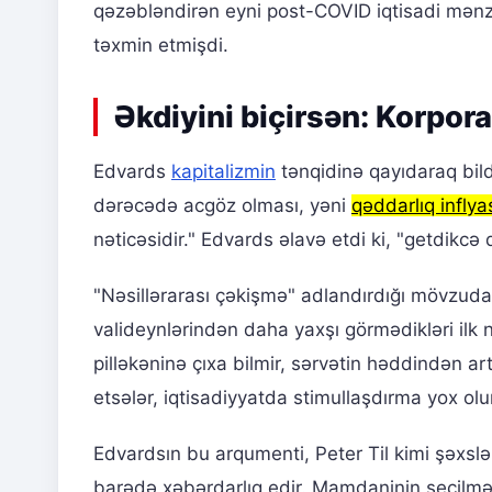
qəzəbləndirən eyni post-COVID iqtisadi mənzər
təxmin etmişdi.
Əkdiyini biçirsən: Korpora
Edvards
kapitalizmin
tənqidinə qayıdaraq bild
dərəcədə acgöz olması, yəni
qəddarlıq inflya
nəticəsidir." Edvards əlavə etdi ki, "getdikc
"Nəsillərarası çəkişmə" adlandırdığı mövzudan
valideynlərindən daha yaxşı görmədikləri ilk n
pilləkəninə çıxa bilmir, sərvətin həddindən art
etsələr, iqtisadiyyatda stimullaşdırma yox olur
Edvardsın bu arqumenti, Peter Til kimi şəxslərl
barədə xəbərdarlıq edir. Mamdaninin seçilməsi