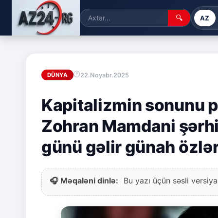
🔍
AZ
22.Noyabr.2025
DÜNYA
Kapitalizmin sonunu p
Zohran Mamdani şərhi
günü gəlir günah özlə
🎧 Məqaləni dinlə:
Bu yazı üçün səsli versiya