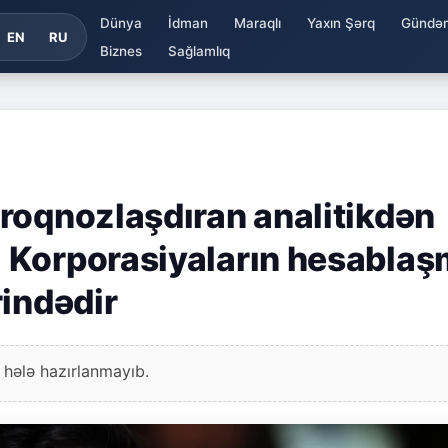
Dünya
İdman
Maraqlı
Yaxın Şərq
Gündə
EN
RU
Biznes
Sağlamlıq
roqnozlaşdıran analitikdən
 Korporasiyaların hesabla
rindədir
 hələ hazırlanmayıb.