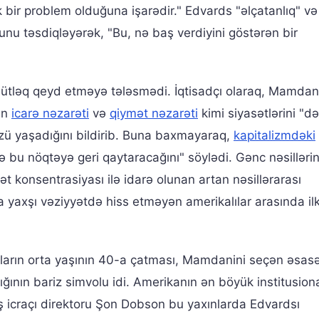
bir problem olduğuna işarədir." Edvards "əlçatanlıq" v
u təsdiqləyərək, "Bu, nə baş verdiyini göstərən bir
mütləq qeyd etməyə tələsmədi. İqtisadçı olaraq, Mamdan
an
icarə nəzarəti
və
qiymət nəzarəti
kimi siyasətlərini "dəl
 özü yaşadığını bildirib. Buna baxmayaraq,
kapitalizmdəki
 bu nöqtəyə geri qaytaracağını" söylədi. Gənc nəsilləri
t konsentrasiyası ilə idarə olunan artan nəsillərarası
 yaxşı vəziyyətdə hiss etməyən amerikalılar arasında ilk
anların orta yaşının 40-a çatması, Mamdanini seçən əsas
ğının bariz simvolu idi. Amerikanın ən böyük institusion
ş icraçı direktoru Şon Dobson bu yaxınlarda Edvardsı