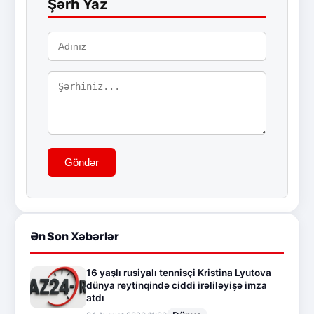
Şərh Yaz
Göndər
Ən Son Xəbərlər
16 yaşlı rusiyalı tennisçi Kristina Lyutova
dünya reytinqində ciddi irəliləyişə imza
atdı