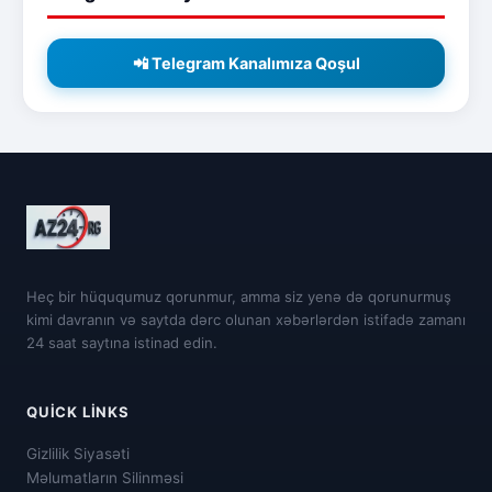
📲 Telegram Kanalımıza Qoşul
Heç bir hüququmuz qorunmur, amma siz yenə də qorunurmuş
kimi davranın və saytda dərc olunan xəbərlərdən istifadə zamanı
24 saat saytına istinad edin.
QUICK LINKS
Gizlilik Siyasəti
Məlumatların Silinməsi