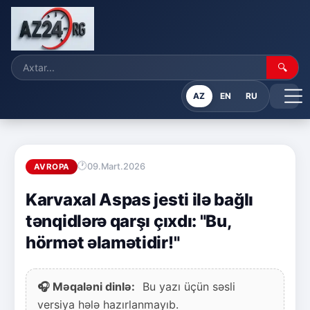
🔍
AZ
EN
RU
09.Mart.2026
AVROPA
Karvaxal Aspas jesti ilə bağlı
tənqidlərə qarşı çıxdı: "Bu,
hörmət əlamətidir!"
🎧 Məqaləni dinlə:
Bu yazı üçün səsli
versiya hələ hazırlanmayıb.