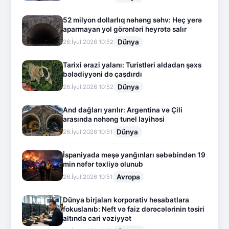
52 milyon dollarlıq nəhəng səhv: Heç yerə
aparmayan yol görənləri heyrətə salır
Dünya
26.İyul.2026 10:52
Tarixi ərazi yalanı: Turistləri aldadan şəxs
bələdiyyəni də çaşdırdı
Dünya
26.İyul.2026 10:52
And dağları yarılır: Argentina və Çili
arasında nəhəng tunel layihəsi
Dünya
26.İyul.2026 10:51
İspaniyada meşə yanğınları səbəbindən 19
min nəfər təxliyə olunub
Avropa
26.İyul.2026 10:51
Dünya birjaları korporativ hesabatlara
fokuslanıb: Neft və faiz dərəcələrinin təsiri
altında cari vəziyyət