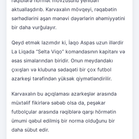
rəqiblərə hörmət mövzusunu yenidən
aktuallaşdırıb. Karvaxalın mövqeyi, rəqabətin
sərhədlərini aşan mənəvi dəyərlərin əhəmiyyətini
bir daha vurğulayır.
Qeyd etmək lazımdır ki, İaqo Aspas uzun illərdir
La Liqada “Selta Viqo” komandasının kapitanı və
əsas simalarından biridir. Onun meydandakı
çıxışları və klubuna sədaqəti bir çox futbol
azarkeşi tərəfindən yüksək qiymətləndirilir.
Karvaxalın bu açıqlaması azarkeşlər arasında
müxtəlif fikirlərə səbəb olsa da, peşəkar
futbolçular arasında rəqiblərə qarşı hörmətin
ümumi qəbul edilmiş bir norma olduğunu bir
daha sübut edir.