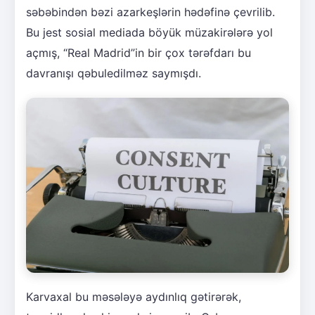
səbəbindən bəzi azarkeşlərin hədəfinə çevrilib.
Bu jest sosial mediada böyük müzakirələrə yol
açmış, “Real Madrid”in bir çox tərəfdarı bu
davranışı qəbuledilməz saymışdı.
Karvaxal bu məsələyə aydınlıq gətirərək,