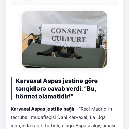
Karvaxal Aspas jestinə görə
tənqidlərə cavab verdi: “Bu,
hörmət əlamətidir!”
Karvaxal Aspas jesti ilə bağlı
- “Real Madrid”in
təcrübəli müdafiəçisi Dani Karvaxal, La Liqa
matçında rəqib futbolçu İaqo Aspası alqışlaması