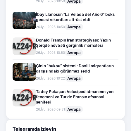
Avropa
26.İyul.2026 10:50
İbay Llanosun "La Velada del Año 6" boks
gecəsi rekordları alt-üst etdi
Avropa
26.İyul.2026 10:50
Donald Trampın İran strategiyası: Yaxın
Şərqdə növbəti gərginlik mərhələsi
Avropa
26.İyul.2026 10:50
Çinin “hukou” sistemi: Daxili miqrantların
qarşısındakı görünməz sədd
Avropa
26.İyul.2026 10:22
Tadey Pokaçar: Velosiped idmanının yeni
fenomeni və Tur de Fransın əfsanəvi
səhifəsi
Avropa
26.İyul.2026 09:31
Telegramda izləyin