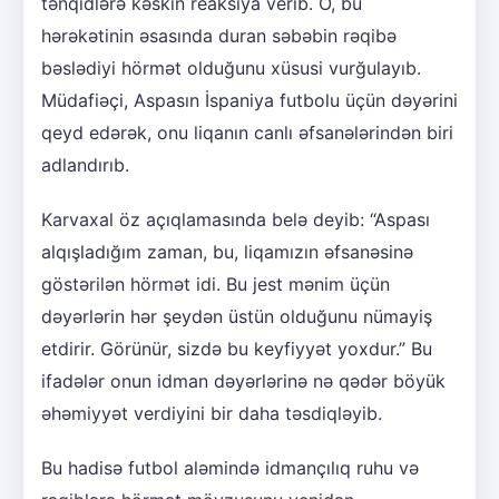
tənqidlərə kəskin reaksiya verib. O, bu
hərəkətinin əsasında duran səbəbin rəqibə
bəslədiyi hörmət olduğunu xüsusi vurğulayıb.
Müdafiəçi, Aspasın İspaniya futbolu üçün dəyərini
qeyd edərək, onu liqanın canlı əfsanələrindən biri
adlandırıb.
Karvaxal öz açıqlamasında belə deyib: “Aspası
alqışladığım zaman, bu, liqamızın əfsanəsinə
göstərilən hörmət idi. Bu jest mənim üçün
dəyərlərin hər şeydən üstün olduğunu nümayiş
etdirir. Görünür, sizdə bu keyfiyyət yoxdur.” Bu
ifadələr onun idman dəyərlərinə nə qədər böyük
əhəmiyyət verdiyini bir daha təsdiqləyib.
Bu hadisə futbol aləmində idmançılıq ruhu və