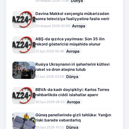
Dünya
04.Avqust.2026 11:06
Davina Makkol xərçənglə mübarizədən
sonra televiziya fəaliyyətinə fasilə verir
Avropa
03.Avqust.2026 00:59
ABŞ-da qızılca yayılması: Son 35 ilin
rekord göstəricisi müşahidə olunur
Avropa
31.İyul.2026 05:46
Rusiya Ukraynanın iri şəhərlərini kütləvi
raket və dron atəşinə tutub
Dünya
31.İyul.2026 03:09
BBVA-da kadr dəyişikliyi: Karlos Torres
rəhbərlikdə ciddi islahatlar aparır
Avropa
30.İyul.2026 09:33
Günəş panellərində gizli təhlükə: Yanğın
riski barədə xəbərdarlıq
Dünya
26.İyul.2026 10:52