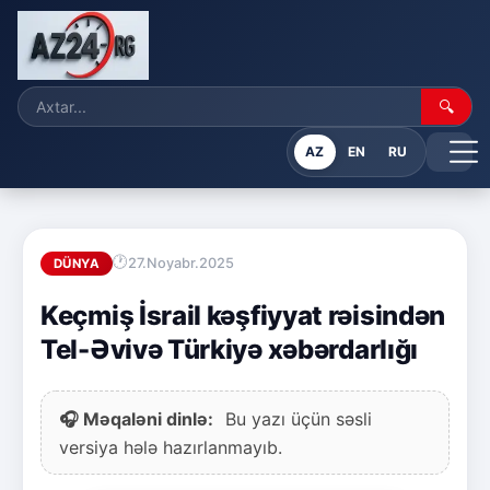
🔍
AZ
EN
RU
27.Noyabr.2025
DÜNYA
Keçmiş İsrail kəşfiyyat rəisindən
Tel-Əvivə Türkiyə xəbərdarlığı
🎧 Məqaləni dinlə:
Bu yazı üçün səsli
versiya hələ hazırlanmayıb.