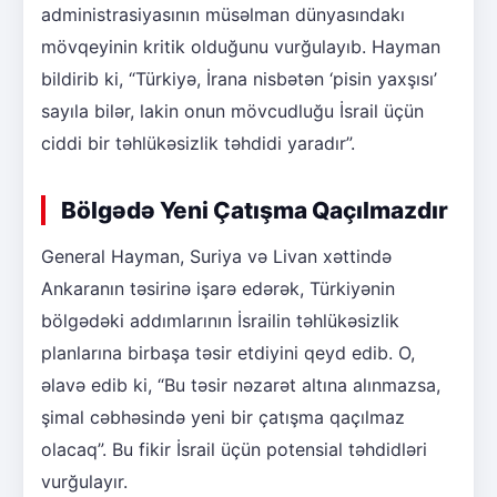
administrasiyasının müsəlman dünyasındakı
mövqeyinin kritik olduğunu vurğulayıb. Hayman
bildirib ki, “Türkiyə, İrana nisbətən ‘pisin yaxşısı’
sayıla bilər, lakin onun mövcudluğu İsrail üçün
ciddi bir təhlükəsizlik təhdidi yaradır”.
Bölgədə Yeni Çatışma Qaçılmazdır
General Hayman, Suriya və Livan xəttində
Ankaranın təsirinə işarə edərək, Türkiyənin
bölgədəki addımlarının İsrailin təhlükəsizlik
planlarına birbaşa təsir etdiyini qeyd edib. O,
əlavə edib ki, “Bu təsir nəzarət altına alınmazsa,
şimal cəbhəsində yeni bir çatışma qaçılmaz
olacaq”. Bu fikir İsrail üçün potensial təhdidləri
vurğulayır.