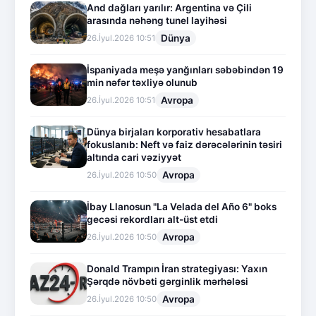
And dağları yarılır: Argentina və Çili
arasında nəhəng tunel layihəsi
Dünya
26.İyul.2026 10:51
İspaniyada meşə yanğınları səbəbindən 19
min nəfər təxliyə olunub
Avropa
26.İyul.2026 10:51
Dünya birjaları korporativ hesabatlara
fokuslanıb: Neft və faiz dərəcələrinin təsiri
altında cari vəziyyət
Avropa
26.İyul.2026 10:50
İbay Llanosun "La Velada del Año 6" boks
gecəsi rekordları alt-üst etdi
Avropa
26.İyul.2026 10:50
Donald Trampın İran strategiyası: Yaxın
Şərqdə növbəti gərginlik mərhələsi
Avropa
26.İyul.2026 10:50