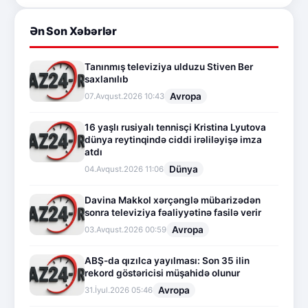
Ən Son Xəbərlər
Tanınmış televiziya ulduzu Stiven Ber
saxlanılıb
Avropa
07.Avqust.2026 10:43
16 yaşlı rusiyalı tennisçi Kristina Lyutova
dünya reytinqində ciddi irəliləyişə imza
atdı
Dünya
04.Avqust.2026 11:06
Davina Makkol xərçənglə mübarizədən
sonra televiziya fəaliyyətinə fasilə verir
Avropa
03.Avqust.2026 00:59
ABŞ-da qızılca yayılması: Son 35 ilin
rekord göstəricisi müşahidə olunur
Avropa
31.İyul.2026 05:46