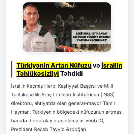
Türkiyənin Artan Nüfuzu
və
İsrailin
Təhlükəsizliyi
Təhdidi
İsrailin keçmiş Hərbi Kəşfiyyat Başçısı və Milli
Təhlükəsizlik Araşdırmaları İnstitutunun (INSS)
direktoru, ehtiyatda olan general-mayor Tamir
Hayman, Türkiyənin bölgədəki nüfuzunun artması
barədə diqqətəlayiq açıqlamalar verib. O,
Prezident Rəcəb Tayyib Ərdoğan