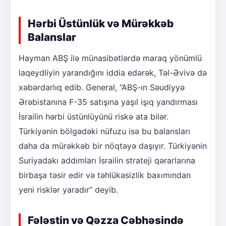
Hərbi Üstünlük və Mürəkkəb
Balanslar
Hayman ABŞ ilə münasibətlərdə maraq yönümlü
laqeydliyin yarandığını iddia edərək, Təl-Əvivə də
xəbərdarlıq edib. General, “ABŞ-ın Səudiyyə
Ərəbistanına F-35 satışına yaşıl işıq yandırması
İsrailin hərbi üstünlüyünü riskə ata bilər.
Türkiyənin bölgədəki nüfuzu isə bu balansları
daha da mürəkkəb bir nöqtəyə daşıyır. Türkiyənin
Suriyadakı addımları İsrailin strateji qərarlarına
birbaşa təsir edir və təhlükəsizlik baxımından
yeni risklər yaradır” deyib.
Fələstin və Qəzza Cəbhəsində