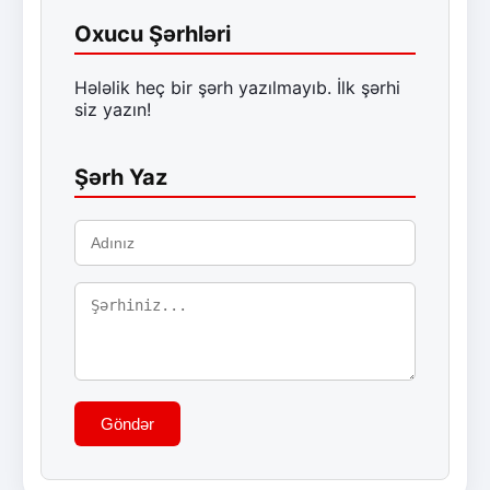
Oxucu Şərhləri
Hələlik heç bir şərh yazılmayıb. İlk şərhi
siz yazın!
Şərh Yaz
Göndər