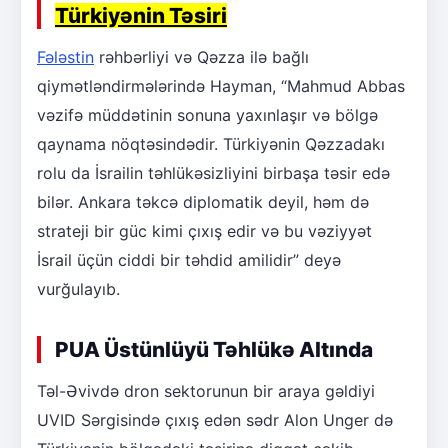
Türkiyənin Təsiri
Fələstin
rəhbərliyi və Qəzza ilə bağlı
qiymətləndirmələrində Hayman, “Mahmud Abbas
vəzifə müddətinin sonuna yaxınlaşır və bölgə
qaynama nöqtəsindədir. Türkiyənin Qəzzadakı
rolu da İsrailin təhlükəsizliyini birbaşa təsir edə
bilər. Ankara təkcə diplomatik deyil, həm də
strateji bir güc kimi çıxış edir və bu vəziyyət
İsrail üçün ciddi bir təhdid amilidir” deyə
vurğulayıb.
PUA Üstünlüyü Təhlükə Altında
Təl-Əvivdə dron sektorunun bir araya gəldiyi
UVID Sərgisində çıxış edən sədr Alon Unger də