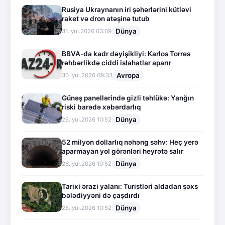
Rusiya Ukraynanın iri şəhərlərini kütləvi
raket və dron atəşinə tutub
Dünya
31.İyul.2026 03:09
BBVA-da kadr dəyişikliyi: Karlos Torres
rəhbərlikdə ciddi islahatlar aparır
Avropa
30.İyul.2026 09:33
Günəş panellərində gizli təhlükə: Yanğın
riski barədə xəbərdarlıq
Dünya
26.İyul.2026 10:52
52 milyon dollarlıq nəhəng səhv: Heç yerə
aparmayan yol görənləri heyrətə salır
Dünya
26.İyul.2026 10:52
Tarixi ərazi yalanı: Turistləri aldadan şəxs
bələdiyyəni də çaşdırdı
Dünya
26.İyul.2026 10:52