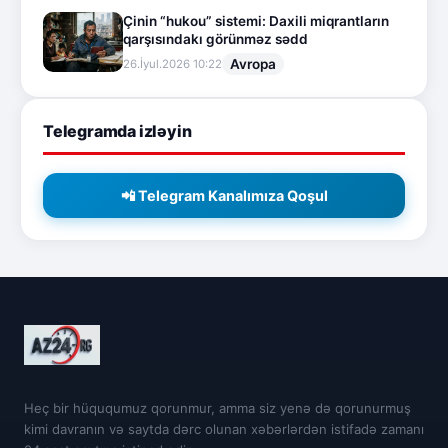
Çinin “hukou” sistemi: Daxili miqrantların
qarşısındakı görünməz sədd
Avropa
26.İyul.2026 10:22
Telegramda izləyin
📲 Telegram Kanalımıza Qoşul
Heç bir hüququmuz qorunmur, amma siz yenə də qorunurmuş
kimi davranın və saytda dərc olunan xəbərlərdən istifadə zamanı